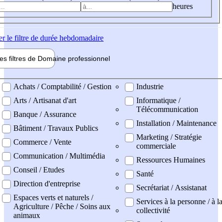
heures
er
le filtre de durée hebdomadaire
les filtres de
Domaine pro
fessionnel
ne professionel
Achats / Comptabilité / Gestion
Industrie
Arts / Artisanat d'art
Informatique /
Télécommunication
Banque / Assurance
Installation / Maintenance
Bâtiment / Travaux Publics
Marketing / Stratégie
Commerce / Vente
commerciale
Communication / Multimédia
Ressources Humaines
Conseil / Etudes
Santé
Direction d'entreprise
Secrétariat / Assistanat
Espaces verts et naturels /
Services à la personne / à l
Agriculture / Pêche / Soins aux
collectivité
animaux