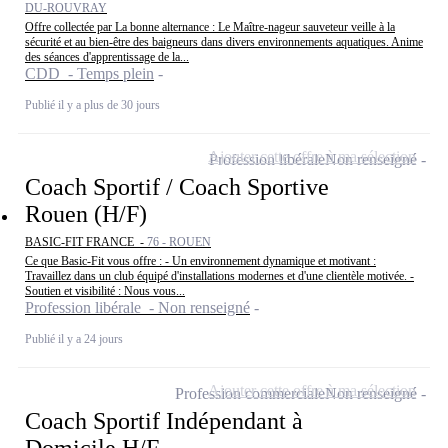
DU-ROUVRAY
Offre collectée par La bonne alternance : Le Maître-nageur sauveteur veille à la
sécurité et au bien-être des baigneurs dans divers environnements aquatiques. Anime
des séances d'apprentissage de la...
CDD - Temps plein
Publié il y a plus de 30 jours
Ajouter cette offre à ma sélection
Profession libérale
Non renseigné
Coach Sportif / Coach Sportive
Rouen (H/F)
BASIC-FIT FRANCE -
76 - ROUEN
Ce que Basic-Fit vous offre : - Un environnement dynamique et motivant :
Travaillez dans un club équipé d'installations modernes et d'une clientèle motivée. -
Soutien et visibilité : Nous vous...
Profession libérale - Non renseigné
Publié il y a 24 jours
Ajouter cette offre à ma sélection
Profession commerciale
Non renseigné
Coach Sportif Indépendant à