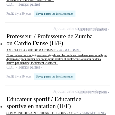
idéalement le lundi soir. Salaire à titre...
CDI - Temps partiel
Publié il y a 30 jours
Soyez parmi les 1ers à postuler
Ajouter cette offre à ma sélection
CDI
Temps partiel
Professeur / Professeure de Zumba
ou Cardio Danse (H/F)
AMICALE LAIQUE DE MAROMME -
76 - MAROMME
Nous recherchons un(e) professeur(e) de zumba ou de cardio danse passionné(e) et
dynamique pour animer des cours pour adultes et adolescents à raison de deux
heures par semaine, idéalement le samedi...
CDI - Temps partiel
Publié il y a 30 jours
Soyez parmi les 1ers à postuler
Ajouter cette offre à ma sélection
CDD
Temps plein
Educateur sportif / Educatrice
sportive en natation (H/F)
COMMUNE DE SAINT ETIENNE DU ROUVRAY -
76 - SAINT-ÉTIENNE-