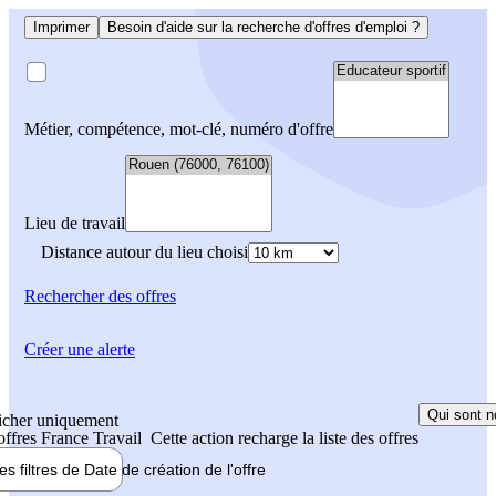
Imprimer
Besoin d'aide sur la recherche d'offres d'emploi ?
Métier, compétence, mot-clé, numéro d'offre
Lieu de travail
Distance autour du lieu choisi
Rechercher
des offres
Créer une alerte
Qui sont n
icher uniquement
 offres France Travail
Cette action recharge la liste des offres
les filtres de
Date de création
de l'offre