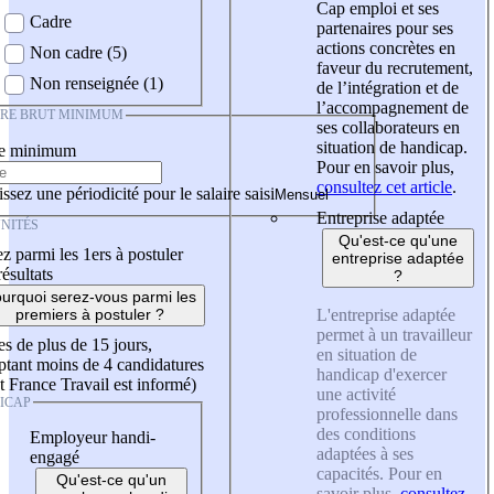
Cap emploi et ses
Cadre
partenaires pour ses
actions concrètes en
Non cadre (5)
faveur du recrutement,
Non renseignée (1)
de l’intégration et de
l’accompagnement de
IRE BRUT MINIMUM
ses collaborateurs en
situation de handicap.
re minimum
Pour en savoir plus,
consultez cet article
.
ssez une périodicité pour le salaire saisi
Entreprise adaptée
NITÉS
Qu'est-ce qu'une
z parmi les 1ers à postuler
entreprise adaptée
résultats
?
urquoi serez-vous parmi les
L'entreprise adaptée
premiers à postuler ?
permet à un travailleur
es de plus de 15 jours,
en situation de
tant moins de 4 candidatures
handicap d'exercer
t France Travail est informé)
une activité
ICAP
professionnelle dans
des conditions
Employeur handi-
adaptées à ses
engagé
capacités. Pour en
Qu'est-ce qu'un
savoir plus,
consultez