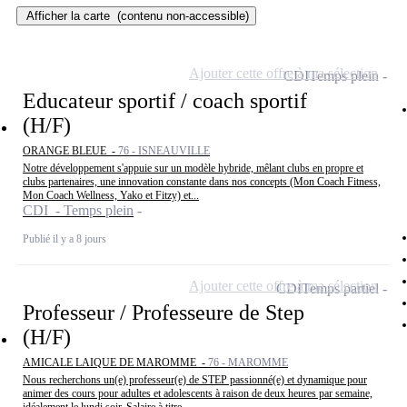
Afficher la carte
(contenu non-accessible)
Ajouter cette offre à ma sélection
CDI
Temps plein
Educateur sportif / coach sportif
(H/F)
ORANGE BLEUE -
76 - ISNEAUVILLE
Notre développement s'appuie sur un modèle hybride, mêlant clubs en propre et
clubs partenaires, une innovation constante dans nos concepts (Mon Coach Fitness,
Mon Coach Wellness, Yako et Fitzy) et...
CDI - Temps plein
Publié il y a 8 jours
Ajouter cette offre à ma sélection
CDI
Temps partiel
Professeur / Professeure de Step
(H/F)
AMICALE LAIQUE DE MAROMME -
76 - MAROMME
Nous recherchons un(e) professeur(e) de STEP passionné(e) et dynamique pour
animer des cours pour adultes et adolescents à raison de deux heures par semaine,