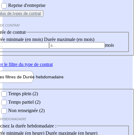
Reprise d'entreprise
plus
de types de contrat
 DE CONTRAT
ée de contrat
ée minimale (en mois)
Durée maximale (en mois)
mois
er
le filtre du type de contrat
les filtres de
Durée hebdo
madaire
 hebdomadaire
Temps plein (2)
Temps partiel (2)
Non renseignée (2)
 HEBDOMADAIRE
cisez la durée hebdomadaire :
ée minimale (en heure)
Durée maximale (en heure)