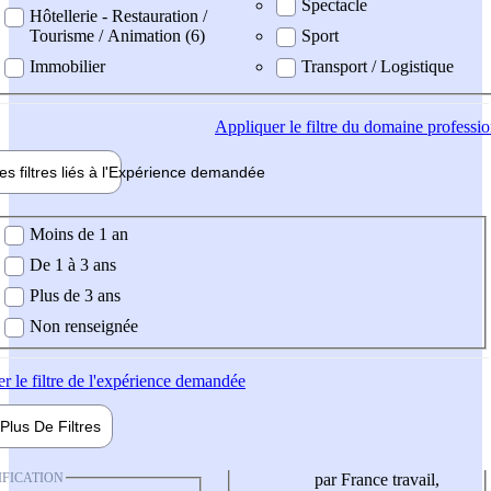
Spectacle
Hôtellerie - Restauration /
Tourisme / Animation (6)
Sport
Immobilier
Transport / Logistique
Appliquer
le filtre du domaine professi
es filtres liés à l'
Expérience
demandée
ience demandée
Moins de 1 an
De 1 à 3 ans
Plus de 3 ans
Non renseignée
er
le filtre de l'expérience demandée
Plus De
Filtres
IFICATION
par France travail,