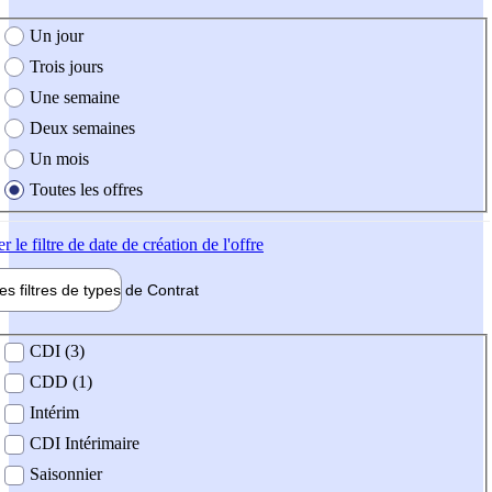
e création de l'offre
Un jour
Trois jours
Une semaine
Deux semaines
Un mois
Toutes les offres
er
le filtre de date de création de l'offre
les filtres de types de
Contrat
de contrat
CDI (3)
CDD (1)
Intérim
CDI Intérimaire
Saisonnier