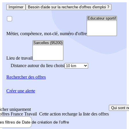
Imprimer
Besoin d'aide sur la recherche d'offres d'emploi ?
Métier, compétence, mot-clé, numéro d'offre
Lieu de travail
Distance autour du lieu choisi
Rechercher
des offres
Créer une alerte
Qui sont n
icher uniquement
 offres France Travail
Cette action recharge la liste des offres
les filtres de
Date de création
de l'offre