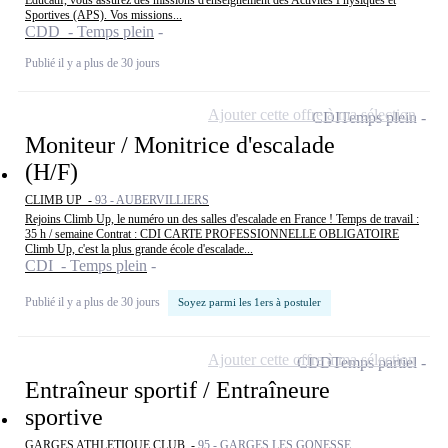
Éducatif, vous assurez des missions d'enseignement des Activités Physiques et
Sportives (APS). Vos missions...
CDD - Temps plein
Publié il y a plus de 30 jours
Ajouter cette offre à ma sélection
CDI
Temps plein
Moniteur / Monitrice d'escalade
(H/F)
CLIMB UP -
93 - AUBERVILLIERS
Rejoins Climb Up, le numéro un des salles d'escalade en France ! Temps de travail :
35 h / semaine Contrat : CDI CARTE PROFESSIONNELLE OBLIGATOIRE
Climb Up, c'est la plus grande école d'escalade...
CDI - Temps plein
Publié il y a plus de 30 jours
Soyez parmi les 1ers à postuler
Ajouter cette offre à ma sélection
CDD
Temps partiel
Entraîneur sportif / Entraîneure
sportive
GARGES ATHLETIQUE CLUB -
95 - GARGES LES GONESSE