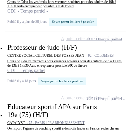
Cours de Taîso les vendredis hors vacances scolaires pour des adultes de 10h à
11h30 Auto entrepreneur possible 30€ de l'heure
CDI - Temps partiel
Publié il y a plus de 30 jours
Soyez parmi les 1ers à postuler
Ajouter cette offre à ma sélection
CDI
Temps partiel
Professeur de judo (H/F)
CENTRE SOCIAL CULTUREL DES FOSSES JEAN -
92 - COLOMBES
Cours de judo les mercredis hors vacances scolaires pour des enfants de 6 à 15 ans
de 13h à 17h30 Auto entrepreneur possible 30€ de l'heure
CDI - Temps partiel
Publié il y a 18 jours
Soyez parmi les 1ers à postuler
Ajouter cette offre à ma sélection
CDD
Temps partiel
Educateur sportif APA sur Paris
19e (75) (H/F)
CATALYST -
75 - PARIS 19E ARRONDISSEMENT
Ownsport, l'agence de coaching sportif à domicile leader en France, recherche un