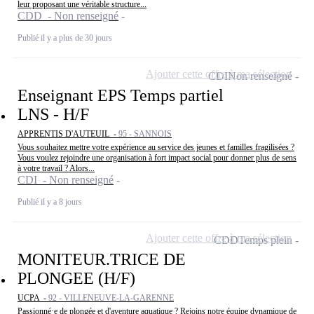
leur proposant une véritable structure...
CDD - Non renseigné
Publié il y a plus de 30 jours
Ajouter cette offre à ma sélection
CDI
Non renseigné
Enseignant EPS Temps partiel
LNS - H/F
APPRENTIS D'AUTEUIL -
95 - SANNOIS
Vous souhaitez mettre votre expérience au service des jeunes et familles fragilisées ?
Vous voulez rejoindre une organisation à fort impact social pour donner plus de sens
à votre travail ? Alors...
CDI - Non renseigné
Publié il y a 8 jours
Ajouter cette offre à ma sélection
CDD
Temps plein
MONITEUR.TRICE DE
PLONGEE (H/F)
UCPA -
92 - VILLENEUVE-LA-GARENNE
Passionné·e de plongée et d'aventure aquatique ? Rejoins notre équipe dynamique de