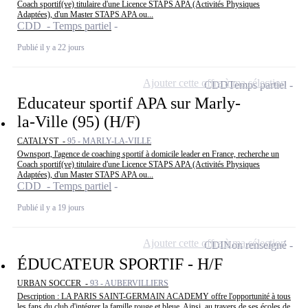
Coach sportif(ve) titulaire d'une Licence STAPS APA (Activités Physiques
Adaptées), d'un Master STAPS APA ou...
CDD - Temps partiel
Publié il y a 22 jours
Ajouter cette offre à ma sélection
CDD
Temps partiel
Educateur sportif APA sur Marly-
la-Ville (95) (H/F)
CATALYST -
95 - MARLY-LA-VILLE
Ownsport, l'agence de coaching sportif à domicile leader en France, recherche un
Coach sportif(ve) titulaire d'une Licence STAPS APA (Activités Physiques
Adaptées), d'un Master STAPS APA ou...
CDD - Temps partiel
Publié il y a 19 jours
Ajouter cette offre à ma sélection
CDI
Non renseigné
ÉDUCATEUR SPORTIF - H/F
URBAN SOCCER -
93 - AUBERVILLIERS
Description : LA PARIS SAINT-GERMAIN ACADEMY offre l'opportunité à tous
les fans du club d'intégrer la famille rouge et bleue. Ainsi, au travers de ses écoles de