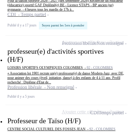
Pour la saison sportive 2026 - 2027 (dès septembre 2026) Recherche un éducateur
(éducatrice) sportif GAF Diplômé(e) BE - Licence STAPS - BP ancien (ne)
gymnaste. - 4 heures tous les mardis de 17h à...
CDI - Temps partiel
Publié il y a 17 jours
Soyez parmi les 1ers à postuler
Ajouter cette offre à ma sélection
Profession libérale
Non renseigné
professeur(e) d'activités sportives
(H/F)
LOISIRS SPORTIFS OLYMPIQUES COLOMBES -
92 - COLOMBES
« Association loi 1901 recrute un(e) professeur(e) de danse Modern-Jazz, avec DE,
pour animer des cours (éveil, initiation, danse) à des enfants de 4 à 11 ans. Profil
recherché : Diplôme d'Etat de...
Profession libérale - Non renseigné
Publié il y a 5 jours
Ajouter cette offre à ma sélection
CDI
Temps partiel
Professeur de Taïso (H/F)
CENTRE SOCIAL CULTUREL DES FOSSES JEAN -
92 - COLOMBES