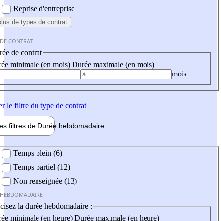
Reprise d'entreprise
plus
de types de contrat
 DE CONTRAT
ée de contrat
ée minimale (en mois)
Durée maximale (en mois)
mois
er
le filtre du type de contrat
les filtres de
Durée hebdo
madaire
 hebdomadaire
Temps plein (6)
Temps partiel (12)
Non renseignée (13)
 HEBDOMADAIRE
cisez la durée hebdomadaire :
ée minimale (en heure)
Durée maximale (en heure)