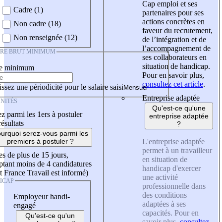
Cap emploi et ses
Cadre (1)
partenaires pour ses
actions concrètes en
Non cadre (18)
faveur du recrutement,
Non renseignée (12)
de l’intégration et de
l’accompagnement de
IRE BRUT MINIMUM
ses collaborateurs en
situation de handicap.
re minimum
Pour en savoir plus,
consultez cet article
.
ssez une périodicité pour le salaire saisi
Entreprise adaptée
NITÉS
Qu'est-ce qu'une
z parmi les 1ers à postuler
entreprise adaptée
résultats
?
urquoi serez-vous parmi les
L'entreprise adaptée
premiers à postuler ?
permet à un travailleur
es de plus de 15 jours,
en situation de
tant moins de 4 candidatures
handicap d'exercer
t France Travail est informé)
une activité
ICAP
professionnelle dans
des conditions
Employeur handi-
adaptées à ses
engagé
capacités. Pour en
Qu'est-ce qu'un
savoir plus,
consultez