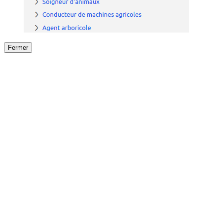
Fermer
Fermer
le détail de l'offre
/
Offre
sur
Offre précéden