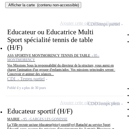
Afficher la carte
(contenu non-accessible)
Ajouter cette offre à ma sélection
CDI
Temps partiel
Educateur ou Educatrice Multi
Sport spécialité tennis de table
(H/F)
ASS SPORTIVE MONTMORENCY TENNIS DE TABLE -
95 -
MONTMORENCY
Vos Missions Sous la responsabilité du directeur de la structure, vous aurez en
charge l'animation d'un groupe d'enfants/ados. Vos missions principales seront :
Concevoir et animer des séances...
CDI - Temps partiel
Publié il y a plus de 30 jours
Ajouter cette offre à ma sélection
CDD
Temps plein
Educateur sportif (H/F)
MAIRIE -
95 - GARGES LES GONESSE
La Ville recrute un/une éducateur(trice) sportif(ve) Rattaché au service Sport