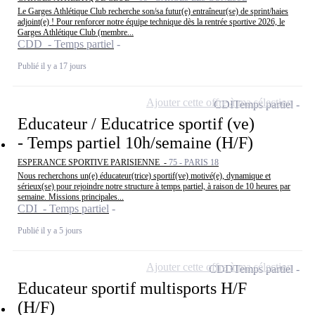
Le Garges Athlétique Club recherche son/sa futur(e) entraîneur(se) de sprint/haies
adjoint(e) ! Pour renforcer notre équipe technique dès la rentrée sportive 2026, le
Garges Athlétique Club (membre...
CDD - Temps partiel
Publié il y a 17 jours
Ajouter cette offre à ma sélection
CDI
Temps partiel
Educateur / Educatrice sportif (ve)
- Temps partiel 10h/semaine (H/F)
ESPERANCE SPORTIVE PARISIENNE -
75 - PARIS 18
Nous recherchons un(e) éducateur(trice) sportif(ve) motivé(e), dynamique et
sérieux(se) pour rejoindre notre structure à temps partiel, à raison de 10 heures par
semaine. Missions principales...
CDI - Temps partiel
Publié il y a 5 jours
Ajouter cette offre à ma sélection
CDD
Temps partiel
Educateur sportif multisports H/F
(H/F)