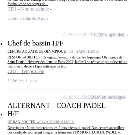
football et de ses stages de...
CDI - Non renseigné
Publié il y a plus de 30 jours
Ajouter cette offre à ma sélection
CDI
Temps plein
Chef de bassin H/F
CENTRE AQUATIQUE OLYMPIQUE -
93 - SAINT-DENIS
RESPONSABILITÉS : Rejoignez l'aventure du Centre Aquatique Olympique de
Saint-Denis ! Héritage des Jeux de Paris 2024, le CAO se réinvente pour devenir un
lieu vivant, dédié à l'apprentissage de la...
CDI - Temps plein
Publié il y a 11 jours
Ajouter cette offre à ma sélection
CDD
Non renseigné
ALTERNANT - COACH PADEL -
H/F
URBAN SOCCER -
93 - AUBERVILLIERS
Description : Nous recherchons les futurs talents du padel. Nos centres accueillent
des candidats souhaitant intégrer la formation TFP MONITEUR DE PADEL en