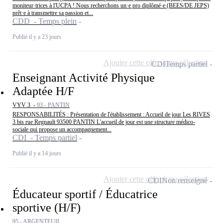
moniteur·trices à l'UCPA ! Nous recherchons un·e pro diplômé·e (BEES/DE JEPS)
prêt·e à transmettre sa passion et...
CDD - Temps plein
Publié il y a 23 jours
Ajouter cette offre à ma sélection
CDI
Temps partiel
Enseignant Activité Physique
Adaptée H/F
VYV 3 -
93 - PANTIN
RESPONSABILITÉS : Présentation de l'établissement : Accueil de jour Les RIVES
3 bis rue Regnault 93500 PANTIN L'accueil de jour est une structure médico-
sociale qui propose un accompagnement...
CDI - Temps partiel
Publié il y a 14 jours
Ajouter cette offre à ma sélection
CDI
Non renseigné
Éducateur sportif / Éducatrice
sportive (H/F)
95 - ARGENTEUIL