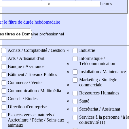
heures
er
le filtre de durée hebdomadaire
les filtres de
Domaine pro
fessionnel
ne professionel
Achats / Comptabilité / Gestion
Industrie
Arts / Artisanat d'art
Informatique /
Télécommunication
Banque / Assurance
Installation / Maintenance
Bâtiment / Travaux Publics
Marketing / Stratégie
Commerce / Vente
commerciale
Communication / Multimédia
Ressources Humaines
Conseil / Etudes
Santé
Direction d'entreprise
Secrétariat / Assistanat
Espaces verts et naturels /
Services à la personne / à l
Agriculture / Pêche / Soins aux
collectivité (1)
animaux