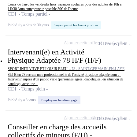
Cours de Taîso les vendredis hors vacances scolaires pour des adultes de 10h à
11h30 Auto entrepreneur possible 30€ de l'heure
CDI - Temps partiel
Publié il y a plus de 30 jours
Soyez parmi les 1ers à postuler
Ajouter cette offre à ma sélection
CDI
Temps plein
Intervenant(e) en Activité
Physique Adaptée 78 H/F (H/F)
SPORT INITIATIVE ET LOISIR BLEU -
78 - SAINT-GERMAIN-EN-LAYE
Siel Bleu 78 recrute un.e professionnel.le de l'activité physique adaptée pour : -
Intervenir auprès d'un public varié (personnes âgées, diabétiques, en situation de
handicap, avec une...
CDI - Temps plein
Publié il y a 8 jours
Employeur handi-engagé
Ajouter cette offre à ma sélection
CDD
Temps plein
Conseiller en charge des accueils
collectifs de mineurs (F/H) -