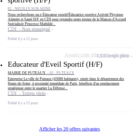
92 - NEUILLY-SUR-SEINE
Nous recherchons un.e Éducateur sportif/Éducatrice sportive Activité Physique
Adaptée et Santé H/F en CDI pour rejoindre notre équipe de la Maison d'Accueil
Spécialisée Princesse Mathilde...
CDI - Non renseigné
Publié il y a 12 jours
Ajouter cette offre à ma sélection
CDI
Temps plein
Educateur d'Eveil Sportif (H/F)
MAIRIE DE PUTEAUX -
92 - PUTEAUX
Entreprise La ville de Puteaux (45000 habitants), située dans le département des
Hauts-de-Seine, à proximité immédiate de Paris, bénéficie d'un emplacement
stratégique entre le quartier La Défense...
CDI - Temps plein
Publié il y a 15 jours
Afficher les 20 offres suivantes