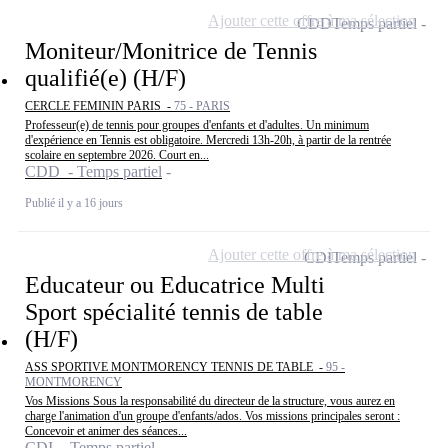
Ajouter cette offre à ma sélection
CDD
Temps partiel
Moniteur/Monitrice de Tennis
qualifié(e) (H/F)
CERCLE FEMININ PARIS -
75 - PARIS
Professeur(e) de tennis pour groupes d'enfants et d'adultes. Un minimum
d'expérience en Tennis est obligatoire. Mercredi 13h-20h, à partir de la rentrée
scolaire en septembre 2026. Court en...
CDD - Temps partiel
Publié il y a 16 jours
Ajouter cette offre à ma sélection
CDI
Temps partiel
Educateur ou Educatrice Multi
Sport spécialité tennis de table
(H/F)
ASS SPORTIVE MONTMORENCY TENNIS DE TABLE -
95 -
MONTMORENCY
Vos Missions Sous la responsabilité du directeur de la structure, vous aurez en
charge l'animation d'un groupe d'enfants/ados. Vos missions principales seront :
Concevoir et animer des séances...
CDI - Temps partiel