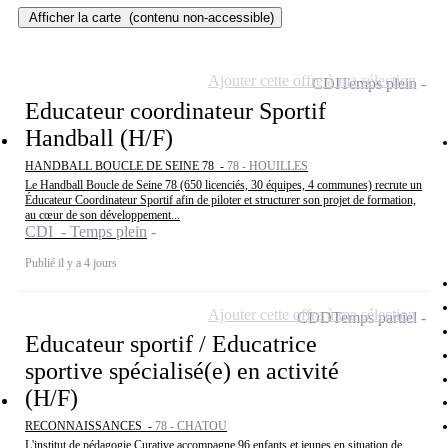
Afficher la carte
(contenu non-accessible)
Ajouter cette offre à ma sélection
CDI
Temps plein
Educateur coordinateur Sportif
Handball (H/F)
HANDBALL BOUCLE DE SEINE 78 -
78 - HOUILLES
Le Handball Boucle de Seine 78 (650 licenciés, 30 équipes, 4 communes) recrute un
Éducateur Coordinateur Sportif afin de piloter et structurer son projet de formation,
au cœur de son développement...
CDI - Temps plein
Publié il y a 4 jours
Ajouter cette offre à ma sélection
CDD
Temps partiel
Educateur sportif / Educatrice
sportive spécialisé(e) en activité
(H/F)
RECONNAISSANCES -
78 - CHATOU
L'institut de pédagogie Curative accompagne 96 enfants et jeunes en situation de