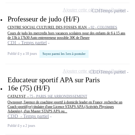
Ajouter cette offre à ma sélection
CDI
Temps partiel
Professeur de judo (H/F)
CENTRE SOCIAL CULTUREL DES FOSSES JEAN -
92 - COLOMBES
Cours de judo les mercredis hors vacances scolaires pour des enfants de 6 à 15 ans
de 13h à 17h30 Auto entrepreneur possible 30€ de l'heure
CDI - Temps partiel
Publié il y a 18 jours
Soyez parmi les 1ers à postuler
Ajouter cette offre à ma sélection
CDD
Temps partiel
Educateur sportif APA sur Paris
16e (75) (H/F)
CATALYST -
75 - PARIS 16E ARRONDISSEMENT
Ownsport, l'agence de coaching sportif à domicile leader en France, recherche un
Coach sportif(ve) titulaire d'une Licence STAPS APA (Activités Physiques
Adaptées), d'un Master STAPS APA ou...
CDD - Temps partiel
Publié il y a 2 jours