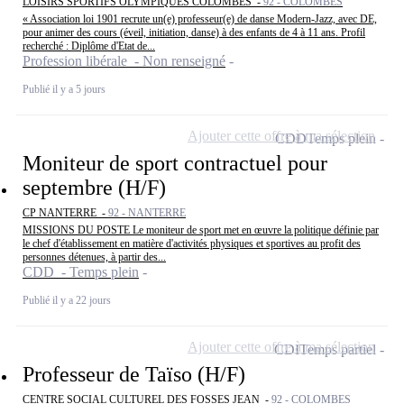
LOISIRS SPORTIFS OLYMPIQUES COLOMBES -
92 - COLOMBES
« Association loi 1901 recrute un(e) professeur(e) de danse Modern-Jazz, avec DE,
pour animer des cours (éveil, initiation, danse) à des enfants de 4 à 11 ans. Profil
recherché : Diplôme d'Etat de...
Profession libérale - Non renseigné
Publié il y a 5 jours
Ajouter cette offre à ma sélection
CDD
Temps plein
Moniteur de sport contractuel pour
septembre (H/F)
CP NANTERRE -
92 - NANTERRE
MISSIONS DU POSTE Le moniteur de sport met en œuvre la politique définie par
le chef d'établissement en matière d'activités physiques et sportives au profit des
personnes détenues, à partir des...
CDD - Temps plein
Publié il y a 22 jours
Ajouter cette offre à ma sélection
CDI
Temps partiel
Professeur de Taïso (H/F)
CENTRE SOCIAL CULTUREL DES FOSSES JEAN -
92 - COLOMBES