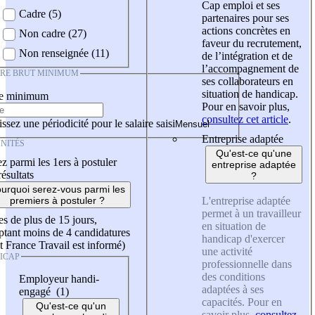
Cap emploi et ses
Cadre (5)
partenaires pour ses
actions concrètes en
Non cadre (27)
faveur du recrutement,
Non renseignée (11)
de l’intégration et de
l’accompagnement de
IRE BRUT MINIMUM
ses collaborateurs en
situation de handicap.
re minimum
Pour en savoir plus,
consultez cet article
.
ssez une périodicité pour le salaire saisi
Entreprise adaptée
NITÉS
Qu'est-ce qu'une
z parmi les 1ers à postuler
entreprise adaptée
résultats
?
urquoi serez-vous parmi les
L'entreprise adaptée
premiers à postuler ?
permet à un travailleur
es de plus de 15 jours,
en situation de
tant moins de 4 candidatures
handicap d'exercer
t France Travail est informé)
une activité
ICAP
professionnelle dans
des conditions
Employeur handi-
adaptées à ses
engagé (1)
capacités. Pour en
Qu'est-ce qu'un
savoir plus,
consultez