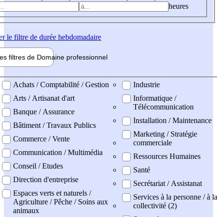
heures
er
le filtre de durée hebdomadaire
les filtres de
Domaine pro
fessionnel
ne professionel
Achats / Comptabilité / Gestion
Industrie
Arts / Artisanat d'art
Informatique /
Télécommunication
Banque / Assurance
Installation / Maintenance
Bâtiment / Travaux Publics
Marketing / Stratégie
Commerce / Vente
commerciale
Communication / Multimédia
Ressources Humaines
Conseil / Etudes
Santé
Direction d'entreprise
Secrétariat / Assistanat
Espaces verts et naturels /
Services à la personne / à l
Agriculture / Pêche / Soins aux
collectivité (2)
animaux