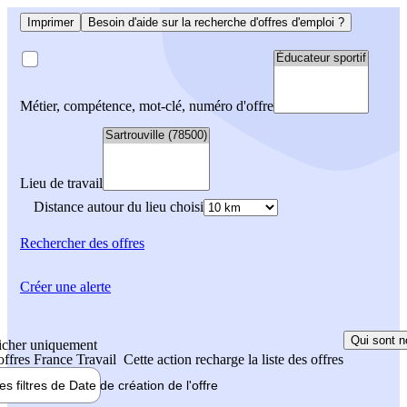
Imprimer
Besoin d'aide sur la recherche d'offres d'emploi ?
Métier, compétence, mot-clé, numéro d'offre
Lieu de travail
Distance autour du lieu choisi
Rechercher
des offres
Créer une alerte
Qui sont n
icher uniquement
 offres France Travail
Cette action recharge la liste des offres
les filtres de
Date de création
de l'offre