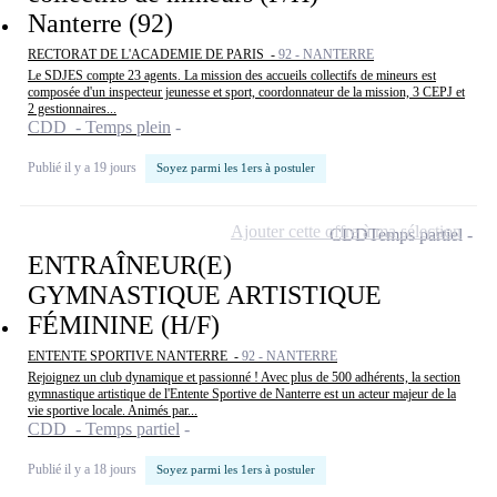
Nanterre (92)
RECTORAT DE L'ACADEMIE DE PARIS -
92 - NANTERRE
Le SDJES compte 23 agents. La mission des accueils collectifs de mineurs est
composée d'un inspecteur jeunesse et sport, coordonnateur de la mission, 3 CEPJ et
2 gestionnaires...
CDD - Temps plein
Publié il y a 19 jours
Soyez parmi les 1ers à postuler
Ajouter cette offre à ma sélection
CDD
Temps partiel
ENTRAÎNEUR(E)
GYMNASTIQUE ARTISTIQUE
FÉMININE (H/F)
ENTENTE SPORTIVE NANTERRE -
92 - NANTERRE
Rejoignez un club dynamique et passionné ! Avec plus de 500 adhérents, la section
gymnastique artistique de l'Entente Sportive de Nanterre est un acteur majeur de la
vie sportive locale. Animés par...
CDD - Temps partiel
Publié il y a 18 jours
Soyez parmi les 1ers à postuler