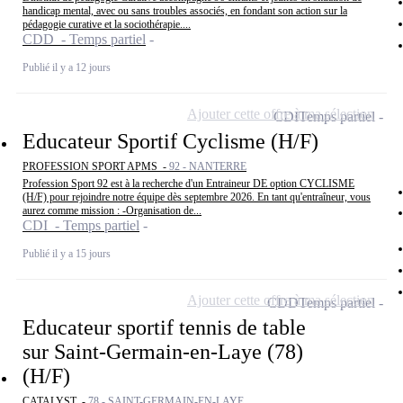
handicap mental, avec ou sans troubles associés, en fondant son action sur la
pédagogie curative et la sociothérapie....
CDD - Temps partiel
Publié il y a 12 jours
Ajouter cette offre à ma sélection
CDI
Temps partiel
Educateur Sportif Cyclisme (H/F)
PROFESSION SPORT APMS -
92 - NANTERRE
Profession Sport 92 est à la recherche d'un Entraineur DE option CYCLISME
(H/F) pour rejoindre notre équipe dès septembre 2026. En tant qu'entraîneur, vous
aurez comme mission : -Organisation de...
CDI - Temps partiel
Publié il y a 15 jours
Ajouter cette offre à ma sélection
CDD
Temps partiel
Educateur sportif tennis de table
sur Saint-Germain-en-Laye (78)
(H/F)
CATALYST -
78 - SAINT-GERMAIN-EN-LAYE