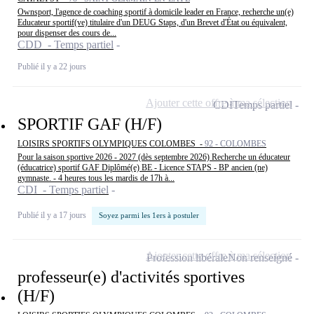
Ownsport, l'agence de coaching sportif à domicile leader en France, recherche un(e)
Educateur sportif(ve) titulaire d'un DEUG Staps, d'un Brevet d'État ou équivalent,
pour dispenser des cours de...
CDD - Temps partiel
Publié il y a 22 jours
Ajouter cette offre à ma sélection
CDI
Temps partiel
SPORTIF GAF (H/F)
LOISIRS SPORTIFS OLYMPIQUES COLOMBES -
92 - COLOMBES
Pour la saison sportive 2026 - 2027 (dès septembre 2026) Recherche un éducateur
(éducatrice) sportif GAF Diplômé(e) BE - Licence STAPS - BP ancien (ne)
gymnaste. - 4 heures tous les mardis de 17h à...
CDI - Temps partiel
Publié il y a 17 jours
Soyez parmi les 1ers à postuler
Ajouter cette offre à ma sélection
Profession libérale
Non renseigné
professeur(e) d'activités sportives
(H/F)