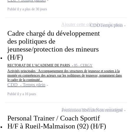
Publié il y a plus de 30 jours
Ajouter cette offre à ma sélection
CDD
Temps plein
Cadre chargé du développement
des politiques de
jeunesse/protection des mineurs
(H/F)
RECTORAT DE L'ACADEMIE DE PARIS -
95 - CERGY
Activités principales : Accompagnement des structures de jeunesse et soutien à la
montée en compétences des acteurs sur les politiques de jeunesse, notamment dans
le cadre de la continuité...
CDD - Temps plein
Publié il y a 16 jours
Ajouter cette offre à ma sélection
Profession libérale
Non renseigné
Personal Trainer / Coach Sportif
H/F à Rueil-Malmaison (92) (H/F)