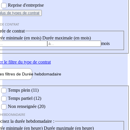
Reprise d'entreprise
plus
de types de contrat
 DE CONTRAT
ée de contrat
ée minimale (en mois)
Durée maximale (en mois)
mois
er
le filtre du type de contrat
les filtres de
Durée hebdo
madaire
 hebdomadaire
Temps plein (11)
Temps partiel (12)
Non renseignée (20)
 HEBDOMADAIRE
cisez la durée hebdomadaire :
ée minimale (en heure)
Durée maximale (en heure)