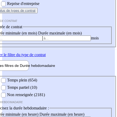
Reprise d'entreprise
plus
de types de contrat
 DE CONTRAT
ée de contrat
ée minimale (en mois)
Durée maximale (en mois)
mois
er
le filtre du type de contrat
les filtres de
Durée hebdo
madaire
 hebdomadaire
Temps plein (654)
Temps partiel (10)
Non renseignée (2181)
 HEBDOMADAIRE
cisez la durée hebdomadaire :
ée minimale (en heure)
Durée maximale (en heure)