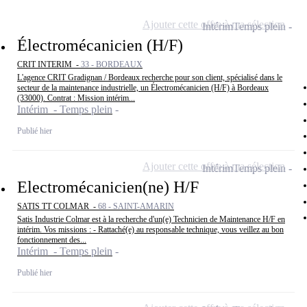
Ajouter cette offre à ma sélection
Intérim
Temps plein
Électromécanicien (H/F)
CRIT INTERIM -
33 - BORDEAUX
L'agence CRIT Gradignan / Bordeaux recherche pour son client, spécialisé dans le
secteur de la maintenance industrielle, un Électromécanicien (H/F) à Bordeaux
(33000). Contrat : Mission intérim...
Intérim - Temps plein
Publié hier
Ajouter cette offre à ma sélection
Intérim
Temps plein
Electromécanicien(ne) H/F
SATIS TT COLMAR -
68 - SAINT-AMARIN
Satis Industrie Colmar est à la recherche d'un(e) Technicien de Maintenance H/F en
intérim. Vos missions : - Rattaché(e) au responsable technique, vous veillez au bon
fonctionnement des...
Intérim - Temps plein
Publié hier