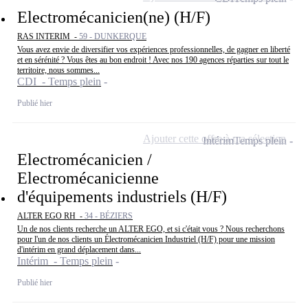
Electromécanicien(ne) (H/F)
RAS INTERIM -
59 - DUNKERQUE
Vous avez envie de diversifier vos expériences professionnelles, de gagner en liberté
et en sérénité ? Vous êtes au bon endroit ! Avec nos 190 agences réparties sur tout le
territoire, nous sommes...
CDI - Temps plein
Publié hier
Ajouter cette offre à ma sélection
Intérim
Temps plein
Electromécanicien /
Electromécanicienne
d'équipements industriels (H/F)
ALTER EGO RH -
34 - BÉZIERS
Un de nos clients recherche un ALTER EGO, et si c'était vous ? Nous recherchons
pour l'un de nos clients un Électromécanicien Industriel (H/F) pour une mission
d'intérim en grand déplacement dans...
Intérim - Temps plein
Publié hier