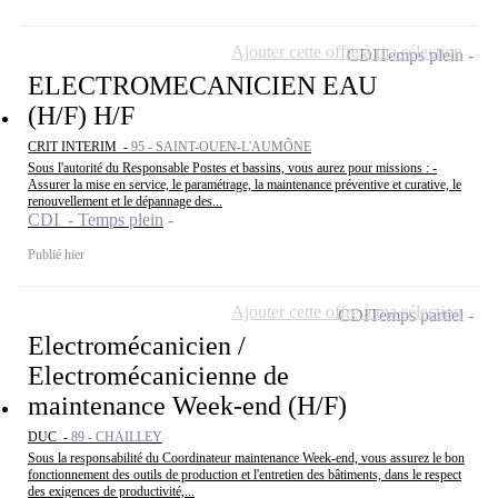
Ajouter cette offre à ma sélection
CDI
Temps plein
ELECTROMECANICIEN EAU
(H/F) H/F
CRIT INTERIM -
95 - SAINT-OUEN-L'AUMÔNE
Sous l'autorité du Responsable Postes et bassins, vous aurez pour missions : -
Assurer la mise en service, le paramétrage, la maintenance préventive et curative, le
renouvellement et le dépannage des...
CDI - Temps plein
Publié hier
Ajouter cette offre à ma sélection
CDI
Temps partiel
Electromécanicien /
Electromécanicienne de
maintenance Week-end (H/F)
DUC -
89 - CHAILLEY
Sous la responsabilité du Coordinateur maintenance Week-end, vous assurez le bon
fonctionnement des outils de production et l'entretien des bâtiments, dans le respect
des exigences de productivité,...