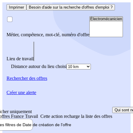
Imprimer
Besoin d'aide sur la recherche d'offres d'emploi ?
Métier, compétence, mot-clé, numéro d'offre
Lieu de travail
Distance autour du lieu choisi
Rechercher
des offres
Créer une alerte
Qui sont n
icher uniquement
 offres France Travail
Cette action recharge la liste des offres
les filtres de
Date de création
de l'offre