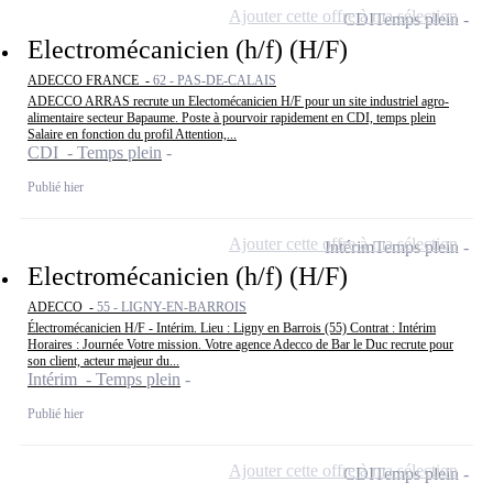
Ajouter cette offre à ma sélection
CDI
Temps plein
Electromécanicien (h/f) (H/F)
ADECCO FRANCE -
62 - PAS-DE-CALAIS
ADECCO ARRAS recrute un Electomécanicien H/F pour un site industriel agro-
alimentaire secteur Bapaume. Poste à pourvoir rapidement en CDI, temps plein
Salaire en fonction du profil Attention,...
CDI - Temps plein
Publié hier
Ajouter cette offre à ma sélection
Intérim
Temps plein
Electromécanicien (h/f) (H/F)
ADECCO -
55 - LIGNY-EN-BARROIS
Électromécanicien H/F - Intérim. Lieu : Ligny en Barrois (55) Contrat : Intérim
Horaires : Journée Votre mission. Votre agence Adecco de Bar le Duc recrute pour
son client, acteur majeur du...
Intérim - Temps plein
Publié hier
Ajouter cette offre à ma sélection
CDI
Temps plein