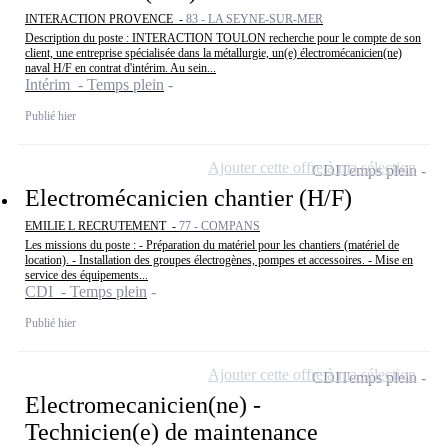
INTERACTION PROVENCE -
83 - LA SEYNE-SUR-MER
Description du poste : INTERACTION TOULON recherche pour le compte de son
client, une entreprise spécialisée dans la métallurgie, un(e) électromécanicien(ne)
naval H/F en contrat d'intérim. Au sein...
Intérim - Temps plein
Publié hier
Ajouter cette offre à ma sélection
CDI
Temps plein
Electromécanicien chantier (H/F)
EMILIE L RECRUTEMENT -
77 - COMPANS
Les missions du poste : - Préparation du matériel pour les chantiers (matériel de
location). - Installation des groupes électrogènes, pompes et accessoires. - Mise en
service des équipements...
CDI - Temps plein
Publié hier
Ajouter cette offre à ma sélection
CDI
Temps plein
Electromecanicien(ne) -
Technicien(e) de maintenance