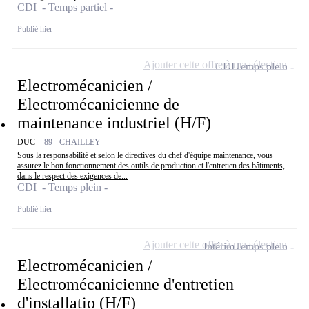
CDI - Temps partiel
Publié hier
Ajouter cette offre à ma sélection
CDI
Temps plein
Electromécanicien /
Electromécanicienne de
maintenance industriel (H/F)
DUC -
89 - CHAILLEY
Sous la responsabilité et selon le directives du chef d'équipe maintenance, vous
assurez le bon fonctionnement des outils de production et l'entretien des bâtiments,
dans le respect des exigences de...
CDI - Temps plein
Publié hier
Ajouter cette offre à ma sélection
Intérim
Temps plein
Electromécanicien /
Electromécanicienne d'entretien
d'installatio (H/F)