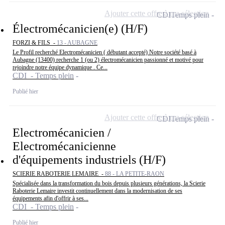
Ajouter cette offre à ma sélection
CDI
Temps plein
Électromécanicien(e) (H/F)
FORZI & FILS -
13 - AUBAGNE
Le Profil recherché Electromécanicien ( débutant accepté) Notre société basé à
Aubagne (13400) recherche 1 (ou 2) électromécanicien passionné et motivé pour
rejoindre notre équipe dynamique . Ce...
CDI - Temps plein
Publié hier
Ajouter cette offre à ma sélection
CDI
Temps plein
Electromécanicien /
Electromécanicienne
d'équipements industriels (H/F)
SCIERIE RABOTERIE LEMAIRE -
88 - LA PETITE-RAON
Spécialisée dans la transformation du bois depuis plusieurs générations, la Scierie
Raboterie Lemaire investit continuellement dans la modernisation de ses
équipements afin d'offrir à ses...
CDI - Temps plein
Publié hier