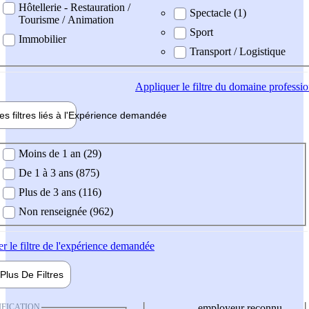
Hôtellerie - Restauration /
Spectacle (1)
Tourisme / Animation
Sport
Immobilier
Transport / Logistique
Appliquer
le filtre du domaine professi
es filtres liés à l'
Expérience
demandée
ience demandée
Moins de 1 an (29)
De 1 à 3 ans (875)
Plus de 3 ans (116)
Non renseignée (962)
er
le filtre de l'expérience demandée
Plus De
Filtres
IFICATION
employeur reconnu