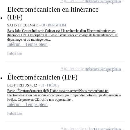
Ajouter cette offre à ma sélection
Intérim
Temps plein
Electromécanicien en itinérance
(H/F)
SATIS TT COLMAR -
68 - BERGHEIM
Satis Jobs Center Industrie Colmar est à la recherche d'un Électromécanicien en
itinérance H/F. Description du Poste : Vous serez en charge de la maintenance, du
dépannage, et du montage des...
Intérim - Temps plein
Publié hier
Ajouter cette offre à ma sélection
Intérim
Temps plein
Électromécanicien (H/F)
BEST FREJUS 4012 -
83 - FRÉJUS
Poste : Électromécanicien (h/f) Usine assainissementNous recherchons un
Électromécanicien passionné et compétent pour rejoindre notre équipe dynamique à
Fréjus. Ce poste en CDI offre une opportunité...
Intérim - Temps plein
Publié hier
Ajouter cette offre à ma sélection
CDI
Temps plein