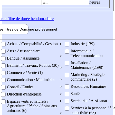
heures
er
le filtre de durée hebdomadaire
les filtres de
Domaine pro
fessionnel
ne professionel
Achats / Comptabilité / Gestion
Industrie (139)
Arts / Artisanat d'art
Informatique /
Télécommunication
Banque / Assurance
Installation /
Bâtiment / Travaux Publics (30)
Maintenance (2598)
Commerce / Vente (1)
Marketing / Stratégie
commerciale (2)
Communication / Multimédia
Ressources Humaines
Conseil / Etudes
Santé
Direction d'entreprise
Secrétariat / Assistanat
Espaces verts et naturels /
Agriculture / Pêche / Soins aux
Services à la personne / à l
animaux (6)
collectivité (68)