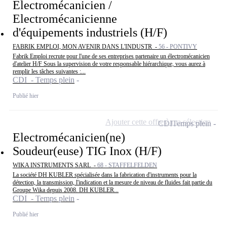
Electromécanicien /
Electromécanicienne
d'équipements industriels (H/F)
FABRIK EMPLOI, MON AVENIR DANS L'INDUSTR -
56 - PONTIVY
Fabrik Emploi recrute pour l'une de ses entreprises partenaire un électromécanicien
d'atelier H/F Sous la supervision de votre responsable hiérarchique, vous aurez à
remplir les tâches suivantes :...
CDI - Temps plein
Publié hier
Ajouter cette offre à ma sélection
CDI
Temps plein
Electromécanicien(ne)
Soudeur(euse) TIG Inox (H/F)
WIKA INSTRUMENTS SARL -
68 - STAFFELFELDEN
La société DH KUBLER spécialisée dans la fabrication d'instruments pour la
détection, la transmission, l'indication et la mesure de niveau de fluides fait partie du
Groupe Wika depuis 2008. DH KUBLER...
CDI - Temps plein
Publié hier