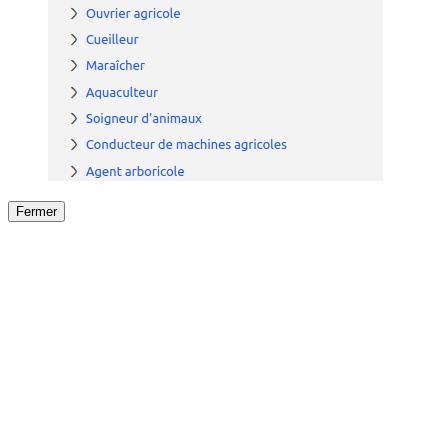
Fermer
Fermer
le détail de l'offre
/
Offre
sur
Offre précéden