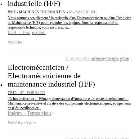
industrielle (H/F)
BME - MACHINES TOURNANTES -
68 - SAUSHEIM
Nous sommes actuellement à la recherche d'un Électromécanicien ou d'un Technicien
de Maintenance (H/F) pour rejoindre nos équipes. Sous la responsabilité du
responsable technique, vous assurerez la...
CDI - Temps plein
Publié hier
Ajouter cette offre à ma sélection
Intérim
Temps plein
Electromécanicien /
Electromécanicienne de
maintenance industriel (H/F)
CRIT -
57 - FORBACH
Tâches à effectuer : - Pilotage d'une station d'épuration et de poste de refoulement -
Maintenance préventive et curative des équipements électromécaniques, équipements
de télésurveillance et...
Intérim - Temps plein
Publié il y a 3 jours
Ajouter cette offre à ma sélection