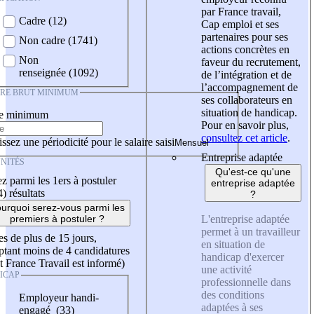
par France travail,
Cadre (12)
Cap emploi et ses
partenaires pour ses
Non cadre (1741)
actions concrètes en
Non
faveur du recrutement,
renseignée (1092)
de l’intégration et de
l’accompagnement de
IRE BRUT MINIMUM
ses collaborateurs en
situation de handicap.
re minimum
Pour en savoir plus,
consultez cet article
.
ssez une périodicité pour le salaire saisi
Entreprise adaptée
NITÉS
Qu'est-ce qu'une
z parmi les 1ers à postuler
entreprise adaptée
4)
résultats
?
urquoi serez-vous parmi les
L'entreprise adaptée
premiers à postuler ?
permet à un travailleur
es de plus de 15 jours,
en situation de
tant moins de 4 candidatures
handicap d'exercer
t France Travail est informé)
une activité
ICAP
professionnelle dans
des conditions
Employeur handi-
adaptées à ses
engagé (33)