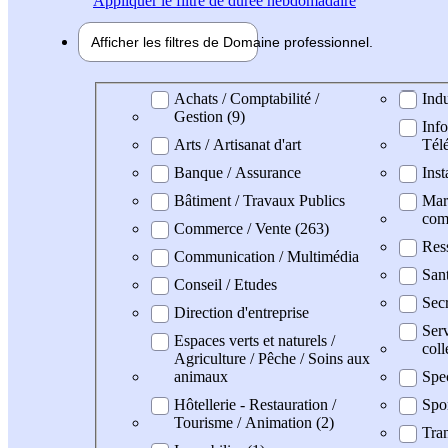
Appliquer
le filtre de durée hebdomadaire
Afficher les filtres de
Domaine pro
fessionnel
Domaine professionel
Achats / Comptabilité /
Indu
Gestion (9)
Info
Arts / Artisanat d'art
Tél
Banque / Assurance
Inst
Bâtiment / Travaux Publics
Mark
com
Commerce / Vente (263)
Res
Communication / Multimédia
San
Conseil / Etudes
Secr
Direction d'entreprise
Serv
Espaces verts et naturels /
coll
Agriculture / Pêche / Soins aux
animaux
Spe
Hôtellerie - Restauration /
Spo
Tourisme / Animation (2)
Tran