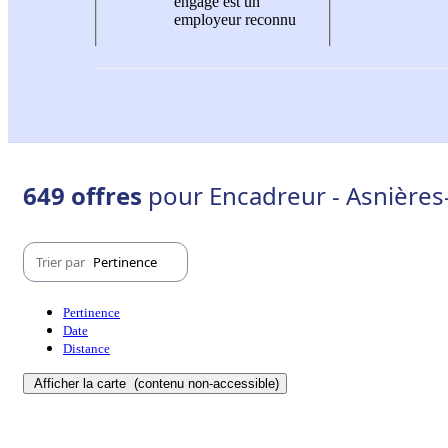
engagé est un
employeur reconnu
649 offres
pour Encadreur - Asnières
Trier par
Pertinence
Pertinence
Date
Distance
Afficher la carte
(contenu non-accessible)