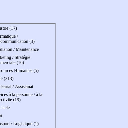
strie (17)
rmatique /
écommunication (3)
allation / Maintenance
eting / Stratégie
merciale (16)
sources Humaines (5)
té (313)
étariat / Assistanat
ices à la personne / à la
ectivité (19)
ctacle
rt
sport / Logistique (1)