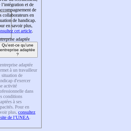
 l’intégration et de
’accompagnement de
s collaborateurs en
tuation de handicap.
ur en savoir plus,
nsultez cet article
.
treprise adaptée
Qu'est-ce qu'une
entreprise adaptée
?
entreprise adaptée
rmet à un travailleur
 situation de
ndicap d'exercer
e activité
ofessionnelle dans
s conditions
aptées à ses
pacités. Pour en
voir plus,
consultez
 site de l’UNEA
.