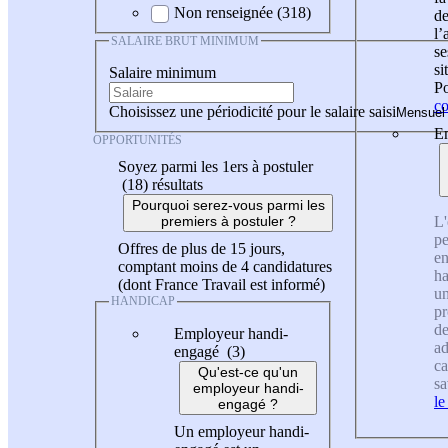
Non renseignée (318)
de
l
SALAIRE BRUT MINIMUM
se
si
Salaire minimum
Po
co
Choisissez une périodicité pour le salaire saisi
En
OPPORTUNITÉS
Soyez parmi les 1ers à postuler
(18)
résultats
Pourquoi serez-vous parmi les
L'
premiers à postuler ?
pe
Offres de plus de 15 jours,
en
comptant moins de 4 candidatures
ha
(dont France Travail est informé)
un
HANDICAP
pr
de
Employeur handi-
ad
engagé (3)
ca
Qu'est-ce qu'un
sa
employeur handi-
le
engagé ?
Un employeur handi-