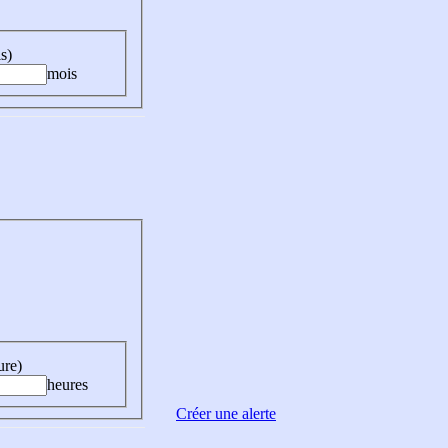
s)
mois
ure)
heures
Créer une alerte