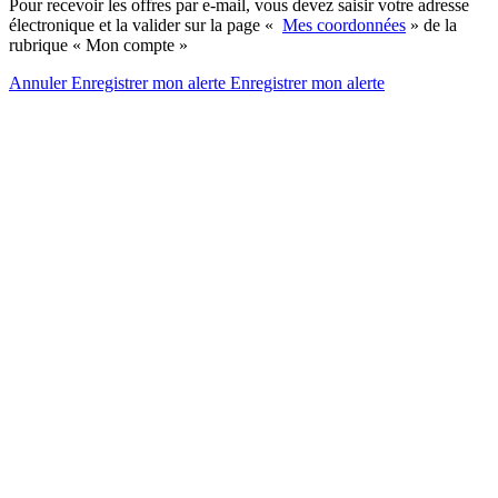
Pour recevoir les offres par e-mail, vous devez saisir votre adresse
électronique et la valider sur la page «
Mes coordonnées
» de la
rubrique « Mon compte »
Annuler
Enregistrer mon alerte
Enregistrer
mon alerte