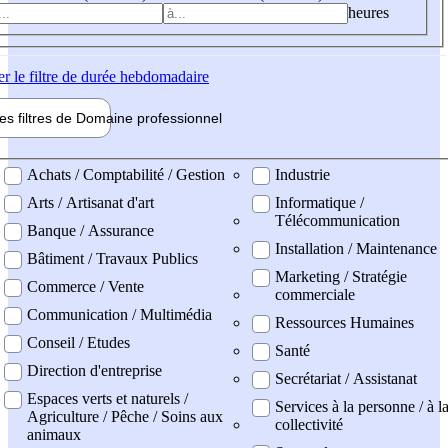
heures
er
le filtre de durée hebdomadaire
les filtres de
Domaine pro
fessionnel
ne professionel
Achats / Comptabilité / Gestion
Industrie
Arts / Artisanat d'art
Informatique /
Télécommunication
Banque / Assurance
Installation / Maintenance
Bâtiment / Travaux Publics
Marketing / Stratégie
Commerce / Vente
commerciale
Communication / Multimédia
Ressources Humaines
Conseil / Etudes
Santé
Direction d'entreprise
Secrétariat / Assistanat
Espaces verts et naturels /
Services à la personne / à l
Agriculture / Pêche / Soins aux
collectivité
animaux