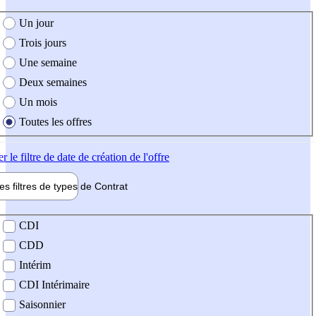
e création de l'offre
Un jour
Trois jours
Une semaine
Deux semaines
Un mois
Toutes les offres
er
le filtre de date de création de l'offre
les filtres de types de
Contrat
de contrat
CDI
CDD
Intérim
CDI Intérimaire
Saisonnier