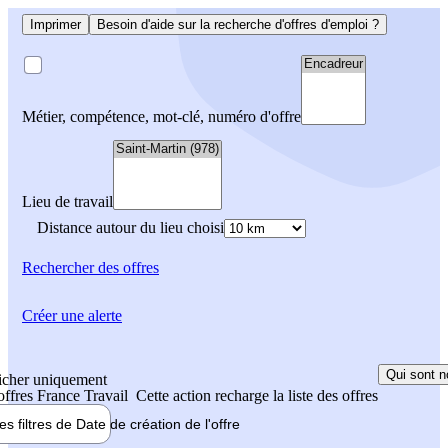
Imprimer
Besoin d'aide sur la recherche d'offres d'emploi ?
Métier, compétence, mot-clé, numéro d'offre
Lieu de travail
Distance autour du lieu choisi
Rechercher
des offres
Créer une alerte
Qui sont n
icher uniquement
 offres France Travail
Cette action recharge la liste des offres
les filtres de
Date de création
de l'offre