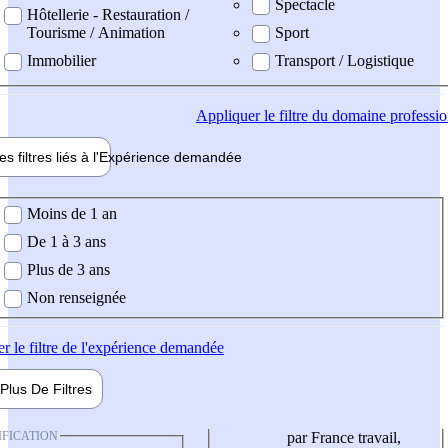
Spectacle
Hôtellerie - Restauration /
Tourisme / Animation
Sport
Immobilier
Transport / Logistique
Appliquer
le filtre du domaine professi
es filtres liés à l'
Expérience
demandée
ience demandée
Moins de 1 an
De 1 à 3 ans
Plus de 3 ans
Non renseignée
er
le filtre de l'expérience demandée
Plus De
Filtres
IFICATION
par France travail,