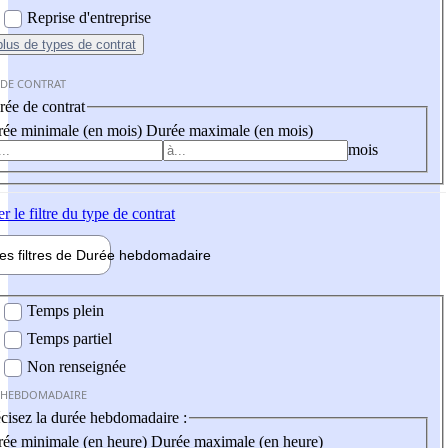
Reprise d'entreprise
plus
de types de contrat
 DE CONTRAT
ée de contrat
ée minimale (en mois)
Durée maximale (en mois)
mois
er
le filtre du type de contrat
les filtres de
Durée hebdo
madaire
 hebdomadaire
Temps plein
Temps partiel
Non renseignée
 HEBDOMADAIRE
cisez la durée hebdomadaire :
ée minimale (en heure)
Durée maximale (en heure)