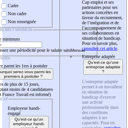
Cap emploi et ses
Cadre
partenaires pour ses
actions concrètes en
Non cadre
faveur du recrutement,
Non renseignée
de l’intégration et de
l’accompagnement de
IRE BRUT MINIMUM
ses collaborateurs en
situation de handicap.
re minimum
Pour en savoir plus,
consultez cet article
.
ssez une périodicité pour le salaire saisi
Entreprise adaptée
NITÉS
Qu'est-ce qu'une
z parmi les 1ers à postuler
entreprise adaptée
?
urquoi serez-vous parmi les
premiers à postuler ?
L'entreprise adaptée
es de plus de 15 jours,
permet à un travailleur
tant moins de 4 candidatures
en situation de
t France Travail est informé)
handicap d'exercer
ICAP
une activité
professionnelle dans
Employeur handi-
des conditions
engagé
adaptées à ses
Qu'est-ce qu'un
capacités. Pour en
employeur handi-
savoir plus,
consultez