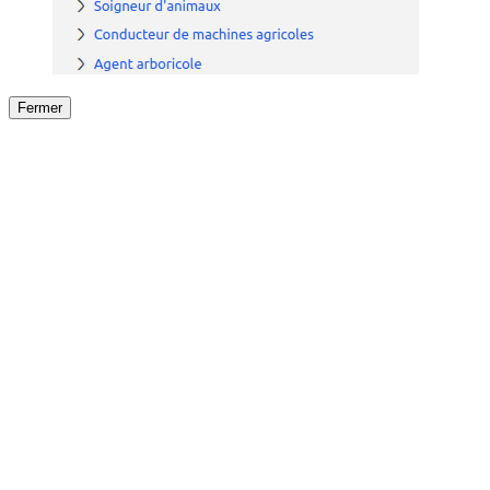
Fermer
Fermer
le détail de l'offre
/
Offre
sur
Offre précéden