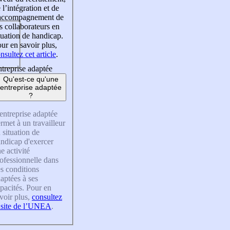
 l’intégration et de
’accompagnement de
s collaborateurs en
tuation de handicap.
ur en savoir plus,
nsultez cet article
.
treprise adaptée
Qu'est-ce qu'une
entreprise adaptée
?
entreprise adaptée
rmet à un travailleur
 situation de
ndicap d'exercer
e activité
ofessionnelle dans
s conditions
aptées à ses
pacités. Pour en
voir plus,
consultez
 site de l’UNEA
.