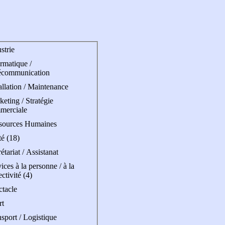
strie
rmatique /
écommunication
allation / Maintenance
eting / Stratégie
merciale
sources Humaines
é (18)
étariat / Assistanat
ices à la personne / à la
ectivité (4)
ctacle
rt
sport / Logistique