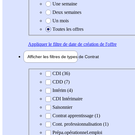
Une semaine
Deux semaines
Un mois
Toutes les offres
Appliquer
le filtre de date de création de l'offre
Afficher les filtres de types de
Contrat
Type de contrat
CDI (36)
CDD (7)
Intérim (4)
CDI Intérimaire
Saisonnier
Contrat apprentissage (1)
Cont. professionnalisation (1)
Prépa.opérationnel.emploi