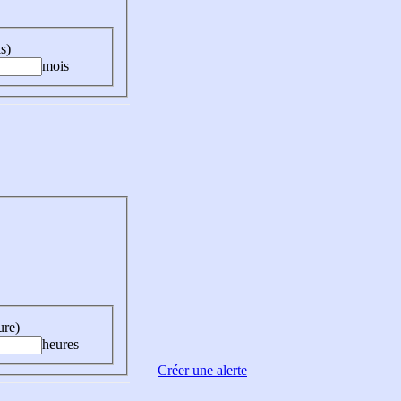
s)
mois
ure)
heures
Créer une alerte