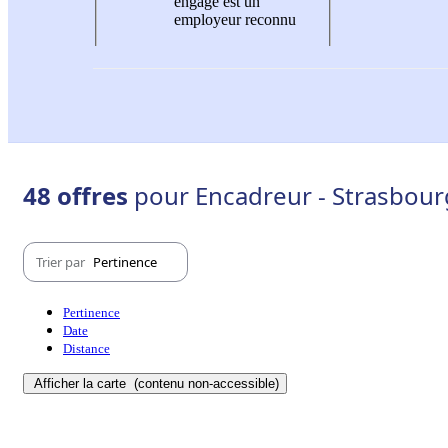
engagé est un
employeur reconnu
48 offres
pour Encadreur - Strasbour
Trier par
Pertinence
Pertinence
Date
Distance
Afficher la carte
(contenu non-accessible)