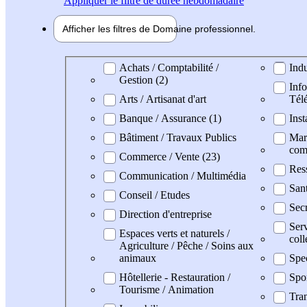
Appliquer
le filtre de durée hebdomadaire
Afficher les filtres de
Domaine pro
fessionnel
Domaine professionel
Achats / Comptabilité /
Indu
Gestion (2)
Info
Arts / Artisanat d'art
Tél
Banque / Assurance (1)
Inst
Bâtiment / Travaux Publics
Mark
com
Commerce / Vente (23)
Res
Communication / Multimédia
Sant
Conseil / Etudes
Secr
Direction d'entreprise
Serv
Espaces verts et naturels /
coll
Agriculture / Pêche / Soins aux
animaux
Spe
Hôtellerie - Restauration /
Spo
Tourisme / Animation
Tran