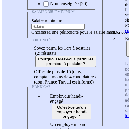
Non renseignée (20)
de
l
SALAIRE BRUT MINIMUM
se
si
Salaire minimum
Po
co
Choisissez une périodicité pour le salaire saisi
En
OPPORTUNITÉS
Soyez parmi les 1ers à postuler
(2)
résultats
Pourquoi serez-vous parmi les
L'
premiers à postuler ?
pe
Offres de plus de 15 jours,
en
comptant moins de 4 candidatures
ha
(dont France Travail est informé)
un
HANDICAP
pr
de
Employeur handi-
ad
engagé
ca
Qu'est-ce qu'un
sa
employeur handi-
le
engagé ?
Un employeur handi-