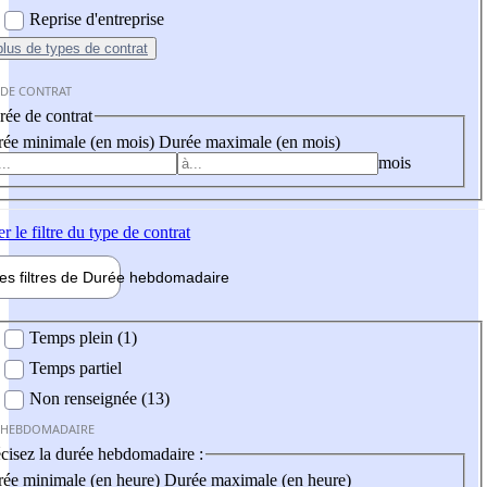
Reprise d'entreprise
plus
de types de contrat
 DE CONTRAT
ée de contrat
ée minimale (en mois)
Durée maximale (en mois)
mois
er
le filtre du type de contrat
les filtres de
Durée hebdo
madaire
 hebdomadaire
Temps plein (1)
Temps partiel
Non renseignée (13)
 HEBDOMADAIRE
cisez la durée hebdomadaire :
ée minimale (en heure)
Durée maximale (en heure)