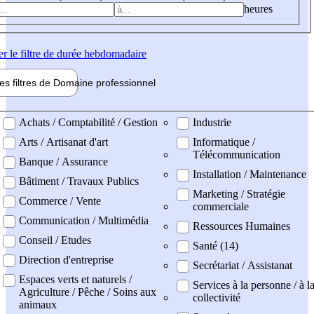
heures
er
le filtre de durée hebdomadaire
les filtres de
Domaine pro
fessionnel
ne professionel
Achats / Comptabilité / Gestion
Industrie
Arts / Artisanat d'art
Informatique /
Télécommunication
Banque / Assurance
Installation / Maintenance
Bâtiment / Travaux Publics
Marketing / Stratégie
Commerce / Vente
commerciale
Communication / Multimédia
Ressources Humaines
Conseil / Etudes
Santé (14)
Direction d'entreprise
Secrétariat / Assistanat
Espaces verts et naturels /
Services à la personne / à l
Agriculture / Pêche / Soins aux
collectivité
animaux