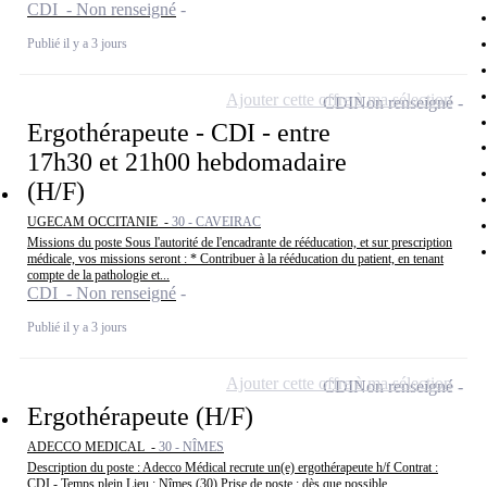
CDI - Non renseigné
Publié il y a 3 jours
Ajouter cette offre à ma sélection
CDI
Non renseigné
Ergothérapeute - CDI - entre
17h30 et 21h00 hebdomadaire
(H/F)
UGECAM OCCITANIE -
30 - CAVEIRAC
Missions du poste Sous l'autorité de l'encadrante de rééducation, et sur prescription
médicale, vos missions seront : * Contribuer à la rééducation du patient, en tenant
compte de la pathologie et...
CDI - Non renseigné
Publié il y a 3 jours
Ajouter cette offre à ma sélection
CDI
Non renseigné
Ergothérapeute (H/F)
ADECCO MEDICAL -
30 - NÎMES
Description du poste : Adecco Médical recrute un(e) ergothérapeute h/f Contrat :
CDI - Temps plein Lieu : Nîmes (30) Prise de poste : dès que possible