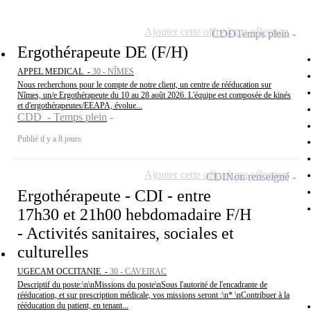
Ajouter cette offre à ma sélection
CDD
Temps plein
Ergothérapeute DE (F/H)
APPEL MEDICAL -
30 - NÎMES
Nous recherchons pour le compte de notre client, un centre de rééducation sur
Nîmes, un/e Ergothérapeute du 10 au 28 août 2026. L'équipe est composée de kinés
et d'ergothérapeutes/EEAPA, évolue...
CDD - Temps plein
Publié il y a 8 jours
Ajouter cette offre à ma sélection
CDI
Non renseigné
Ergothérapeute - CDI - entre
17h30 et 21h00 hebdomadaire F/H
- Activités sanitaires, sociales et
culturelles
UGECAM OCCITANIE -
30 - CAVEIRAC
Descriptif du poste:\n\nMissions du poste\nSous l'autorité de l'encadrante de
rééducation, et sur prescription médicale, vos missions seront :\n* \nContribuer à la
rééducation du patient, en tenant...