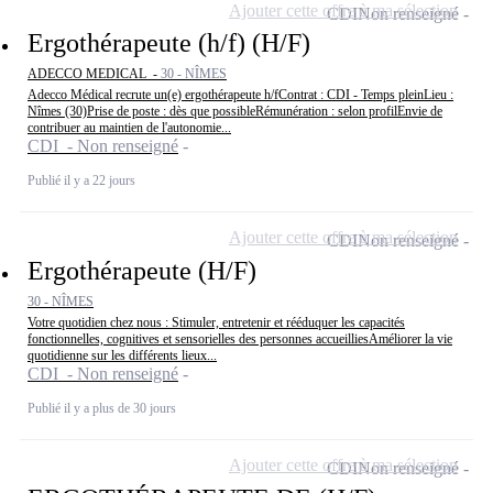
Ajouter cette offre à ma sélection
CDI
Non renseigné
Ergothérapeute (h/f) (H/F)
ADECCO MEDICAL -
30 - NÎMES
Adecco Médical recrute un(e) ergothérapeute h/fContrat : CDI - Temps pleinLieu :
Nîmes (30)Prise de poste : dès que possibleRémunération : selon profilEnvie de
contribuer au maintien de l'autonomie...
CDI - Non renseigné
Publié il y a 22 jours
Ajouter cette offre à ma sélection
CDI
Non renseigné
Ergothérapeute (H/F)
30 - NÎMES
Votre quotidien chez nous : Stimuler, entretenir et rééduquer les capacités
fonctionnelles, cognitives et sensorielles des personnes accueilliesAméliorer la vie
quotidienne sur les différents lieux...
CDI - Non renseigné
Publié il y a plus de 30 jours
Ajouter cette offre à ma sélection
CDI
Non renseigné