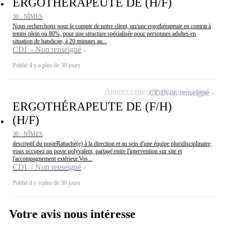
ERGOTHÉRAPEUTE DE (H/F)
30 - NÎMES
Nous recherchons pour le compte de notre client, un/une ergothérapeute en contrat à
temps plein ou 80%, pour une structure spécialisée pour personnes adultes en
situation de handicap, à 20 minutes au...
CDI - Non renseigné
Publié il y a plus de 30 jours
Ajouter cette offre à ma sélection
CDI
Non renseigné
ERGOTHÉRAPEUTE DE (F/H)
(H/F)
30 - NÎMES
descriptif du posteRattaché(e) à la direction et au sein d'une équipe pluridisciplinaire,
vous occupez un poste polyvalent, partagé entre l'intervention sur site et
l'accompagnement extérieur.Vos...
CDI - Non renseigné
Publié il y a plus de 30 jours
Votre avis nous intéresse