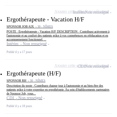
Ajouter cette offre à ma sélection
Intérim
Non renseigné
Ergothérapeute - Vacation H/F
SPONSOR JOB AIX -
30 - NÎMES
POSTE : Ergothérapeute - Vacation H/F DESCRIPTION : Contribuez activement à
l'autonomie et au confort des patients grâce à vos compétences en rééducation et en
accompagnement fonctionnel. ...
Intérim - Non renseigné
Publié il y a 17 jours
Ajouter cette offre à ma sélection
CDI
Non renseigné
Ergothérapeute (H/F)
SPONSOR RH -
30 - NÎMES
Description du poste : Contribuez chaque jour à l'autonomie et au bien-être des
patients grâce à votre expertise en ergothérapie. Au sein d'établissements partenaires
de Sponsor Job, vous...
CDI - Non renseigné
Publié il y a 18 jours