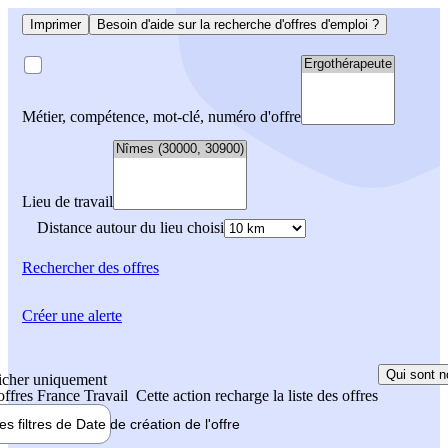
Imprimer
Besoin d'aide sur la recherche d'offres d'emploi ?
Métier, compétence, mot-clé, numéro d'offre
Lieu de travail
Distance autour du lieu choisi
Rechercher
des offres
Créer une alerte
Qui sont n
icher uniquement
 offres France Travail
Cette action recharge la liste des offres
les filtres de
Date de création
de l'offre