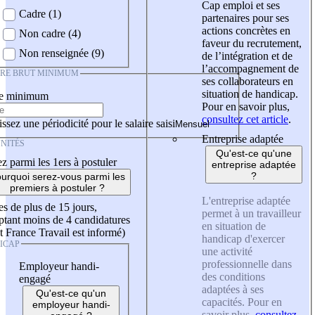
Cap emploi et ses
Cadre (1)
partenaires pour ses
actions concrètes en
Non cadre (4)
faveur du recrutement,
Non renseignée (9)
de l’intégration et de
l’accompagnement de
IRE BRUT MINIMUM
ses collaborateurs en
situation de handicap.
re minimum
Pour en savoir plus,
consultez cet article
.
ssez une périodicité pour le salaire saisi
Entreprise adaptée
NITÉS
Qu'est-ce qu'une
z parmi les 1ers à postuler
entreprise adaptée
?
urquoi serez-vous parmi les
premiers à postuler ?
L'entreprise adaptée
es de plus de 15 jours,
permet à un travailleur
tant moins de 4 candidatures
en situation de
t France Travail est informé)
handicap d'exercer
ICAP
une activité
professionnelle dans
Employeur handi-
des conditions
engagé
adaptées à ses
Qu'est-ce qu'un
capacités. Pour en
employeur handi-
savoir plus,
consultez