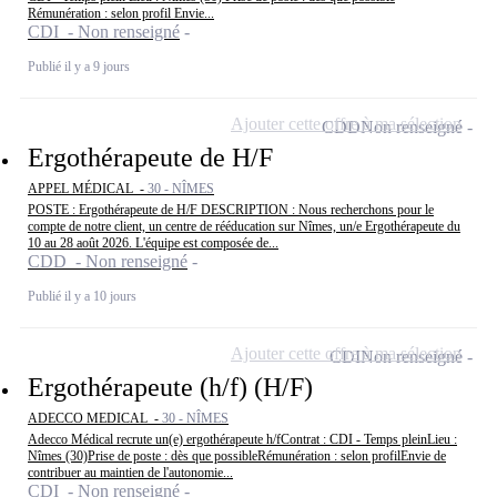
Rémunération : selon profil Envie...
CDI - Non renseigné
Publié il y a 9 jours
Ajouter cette offre à ma sélection
CDD
Non renseigné
Ergothérapeute de H/F
APPEL MÉDICAL -
30 - NÎMES
POSTE : Ergothérapeute de H/F DESCRIPTION : Nous recherchons pour le
compte de notre client, un centre de rééducation sur Nîmes, un/e Ergothérapeute du
10 au 28 août 2026. L'équipe est composée de...
CDD - Non renseigné
Publié il y a 10 jours
Ajouter cette offre à ma sélection
CDI
Non renseigné
Ergothérapeute (h/f) (H/F)
ADECCO MEDICAL -
30 - NÎMES
Adecco Médical recrute un(e) ergothérapeute h/fContrat : CDI - Temps pleinLieu :
Nîmes (30)Prise de poste : dès que possibleRémunération : selon profilEnvie de
contribuer au maintien de l'autonomie...
CDI - Non renseigné