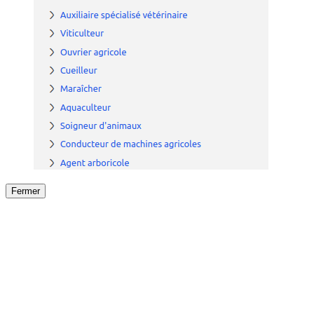
Fermer
Fermer
le détail de l'offre
/
Offre
sur
Offre précéden