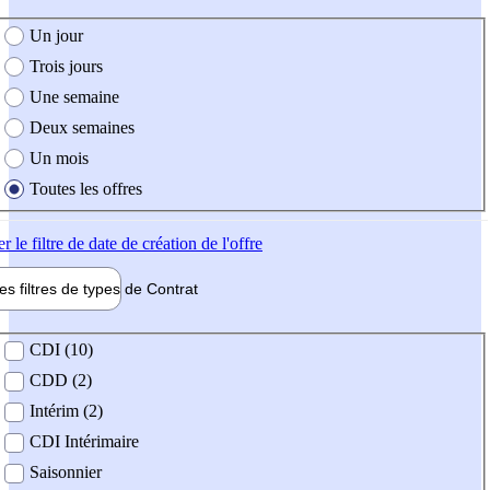
e création de l'offre
Un jour
Trois jours
Une semaine
Deux semaines
Un mois
Toutes les offres
er
le filtre de date de création de l'offre
les filtres de types de
Contrat
de contrat
CDI (10)
CDD (2)
Intérim (2)
CDI Intérimaire
Saisonnier