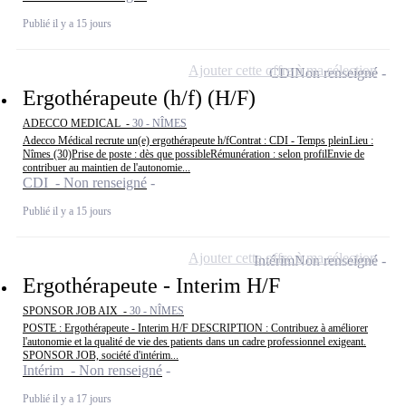
Publié il y a 15 jours
Ajouter cette offre à ma sélection
CDI
Non renseigné
Ergothérapeute (h/f) (H/F)
ADECCO MEDICAL -
30 - NÎMES
Adecco Médical recrute un(e) ergothérapeute h/fContrat : CDI - Temps pleinLieu :
Nîmes (30)Prise de poste : dès que possibleRémunération : selon profilEnvie de
contribuer au maintien de l'autonomie...
CDI - Non renseigné
Publié il y a 15 jours
Ajouter cette offre à ma sélection
Intérim
Non renseigné
Ergothérapeute - Interim H/F
SPONSOR JOB AIX -
30 - NÎMES
POSTE : Ergothérapeute - Interim H/F DESCRIPTION : Contribuez à améliorer
l'autonomie et la qualité de vie des patients dans un cadre professionnel exigeant.
SPONSOR JOB, société d'intérim...
Intérim - Non renseigné
Publié il y a 17 jours