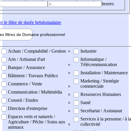
heures
er
le filtre de durée hebdomadaire
les filtres de
Domaine pro
fessionnel
ne professionel
Achats / Comptabilité / Gestion
Industrie
Arts / Artisanat d'art
Informatique /
Télécommunication
Banque / Assurance
Installation / Maintenance
Bâtiment / Travaux Publics
Marketing / Stratégie
Commerce / Vente
commerciale
Communication / Multimédia
Ressources Humaines
Conseil / Etudes
Santé
Direction d'entreprise
Secrétariat / Assistanat
Espaces verts et naturels /
Services à la personne / à l
Agriculture / Pêche / Soins aux
collectivité
animaux