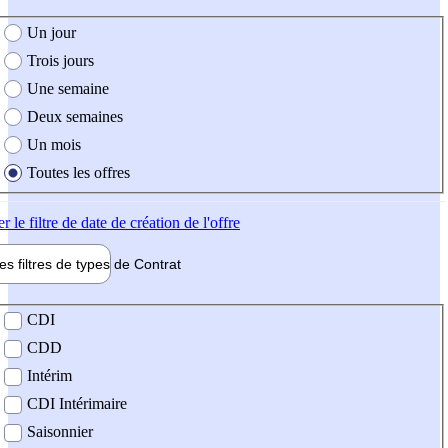
e création de l'offre
Un jour
Trois jours
Une semaine
Deux semaines
Un mois
Toutes les offres
er
le filtre de date de création de l'offre
les filtres de types de
Contrat
de contrat
CDI
CDD
Intérim
CDI Intérimaire
Saisonnier