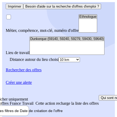
Imprimer
Besoin d'aide sur la recherche d'offres d'emploi ?
Métier, compétence, mot-clé, numéro d'offre
Lieu de travail
Distance autour du lieu choisi
Rechercher
des offres
Créer une alerte
Qui sont n
icher uniquement
 offres France Travail
Cette action recharge la liste des offres
les filtres de
Date de création
de l'offre