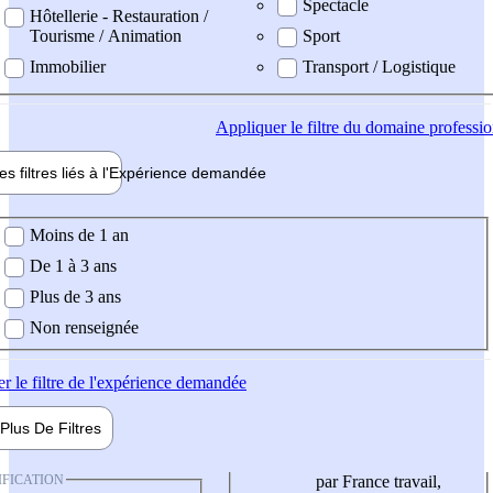
Spectacle
Hôtellerie - Restauration /
Tourisme / Animation
Sport
Immobilier
Transport / Logistique
Appliquer
le filtre du domaine professi
es filtres liés à l'
Expérience
demandée
ience demandée
Moins de 1 an
De 1 à 3 ans
Plus de 3 ans
Non renseignée
er
le filtre de l'expérience demandée
Plus De
Filtres
IFICATION
par France travail,