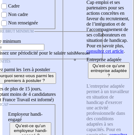
Cap emploi et ses
Cadre
partenaires pour ses
actions concrètes en
Non cadre
faveur du recrutement,
Non renseignée
de l’intégration et de
l’accompagnement de
IRE BRUT MINIMUM
ses collaborateurs en
situation de handicap.
re minimum
Pour en savoir plus,
consultez cet article
.
ssez une périodicité pour le salaire saisi
Entreprise adaptée
NITÉS
Qu'est-ce qu'une
z parmi les 1ers à postuler
entreprise adaptée
?
urquoi serez-vous parmi les
premiers à postuler ?
L'entreprise adaptée
es de plus de 15 jours,
permet à un travailleur
tant moins de 4 candidatures
en situation de
t France Travail est informé)
handicap d'exercer
ICAP
une activité
professionnelle dans
Employeur handi-
des conditions
engagé
adaptées à ses
Qu'est-ce qu'un
capacités. Pour en
employeur handi-
savoir plus,
consultez