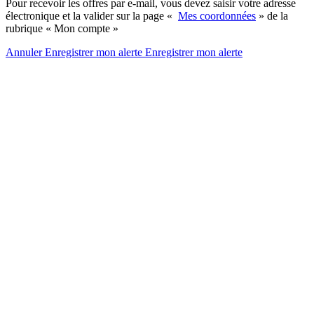
Pour recevoir les offres par e-mail, vous devez saisir votre adresse
électronique et la valider sur la page «
Mes coordonnées
» de la
rubrique « Mon compte »
Annuler
Enregistrer mon alerte
Enregistrer
mon alerte