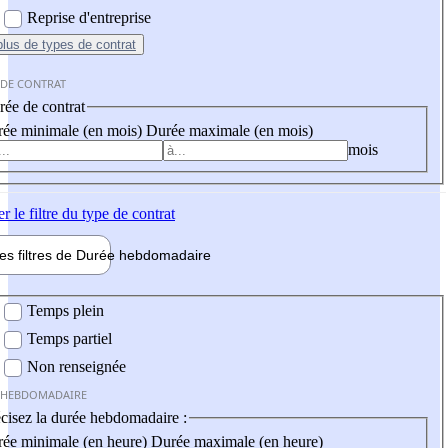
Reprise d'entreprise
plus
de types de contrat
 DE CONTRAT
ée de contrat
ée minimale (en mois)
Durée maximale (en mois)
mois
er
le filtre du type de contrat
les filtres de
Durée hebdo
madaire
 hebdomadaire
Temps plein
Temps partiel
Non renseignée
 HEBDOMADAIRE
cisez la durée hebdomadaire :
ée minimale (en heure)
Durée maximale (en heure)