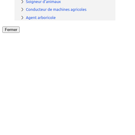
Fermer
Fermer
le détail de l'offre
/
Offre
sur
Offre précéden