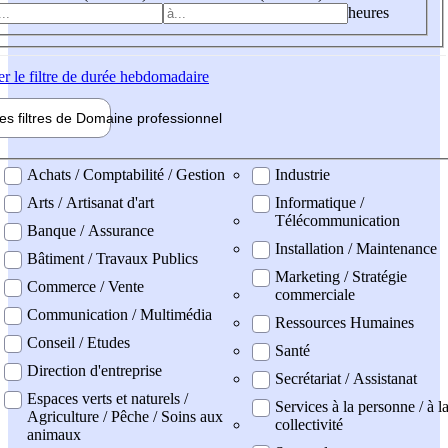
heures
er
le filtre de durée hebdomadaire
les filtres de
Domaine pro
fessionnel
ne professionel
Achats / Comptabilité / Gestion
Industrie
Arts / Artisanat d'art
Informatique /
Télécommunication
Banque / Assurance
Installation / Maintenance
Bâtiment / Travaux Publics
Marketing / Stratégie
Commerce / Vente
commerciale
Communication / Multimédia
Ressources Humaines
Conseil / Etudes
Santé
Direction d'entreprise
Secrétariat / Assistanat
Espaces verts et naturels /
Services à la personne / à l
Agriculture / Pêche / Soins aux
collectivité
animaux