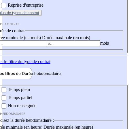
Reprise d'entreprise
plus
de types de contrat
 DE CONTRAT
ée de contrat
ée minimale (en mois)
Durée maximale (en mois)
mois
er
le filtre du type de contrat
les filtres de
Durée hebdo
madaire
 hebdomadaire
Temps plein
Temps partiel
Non renseignée
 HEBDOMADAIRE
cisez la durée hebdomadaire :
ée minimale (en heure)
Durée maximale (en heure)