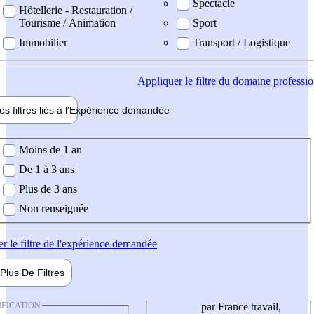
Spectacle
Hôtellerie - Restauration /
Tourisme / Animation
Sport
Immobilier
Transport / Logistique
Appliquer
le filtre du domaine professi
es filtres liés à l'
Expérience
demandée
ience demandée
Moins de 1 an
De 1 à 3 ans
Plus de 3 ans
Non renseignée
er
le filtre de l'expérience demandée
Plus De
Filtres
IFICATION
par France travail,