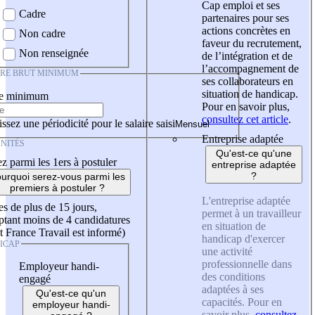
Cap emploi et ses
Cadre
partenaires pour ses
actions concrètes en
Non cadre
faveur du recrutement,
Non renseignée
de l’intégration et de
l’accompagnement de
IRE BRUT MINIMUM
ses collaborateurs en
situation de handicap.
re minimum
Pour en savoir plus,
consultez cet article
.
ssez une périodicité pour le salaire saisi
Entreprise adaptée
NITÉS
Qu'est-ce qu'une
z parmi les 1ers à postuler
entreprise adaptée
?
urquoi serez-vous parmi les
premiers à postuler ?
L'entreprise adaptée
es de plus de 15 jours,
permet à un travailleur
tant moins de 4 candidatures
en situation de
t France Travail est informé)
handicap d'exercer
ICAP
une activité
professionnelle dans
Employeur handi-
des conditions
engagé
adaptées à ses
Qu'est-ce qu'un
capacités. Pour en
employeur handi-
savoir plus,
consultez