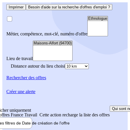
Imprimer
Besoin d'aide sur la recherche d'offres d'emploi ?
Métier, compétence, mot-clé, numéro d'offre
Lieu de travail
Distance autour du lieu choisi
Rechercher
des offres
Créer une alerte
Qui sont n
icher uniquement
 offres France Travail
Cette action recharge la liste des offres
les filtres de
Date de création
de l'offre