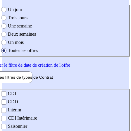
e création de l'offre
Un jour
Trois jours
Une semaine
Deux semaines
Un mois
Toutes les offres
er
le filtre de date de création de l'offre
les filtres de types de
Contrat
de contrat
CDI
CDD
Intérim
CDI Intérimaire
Saisonnier