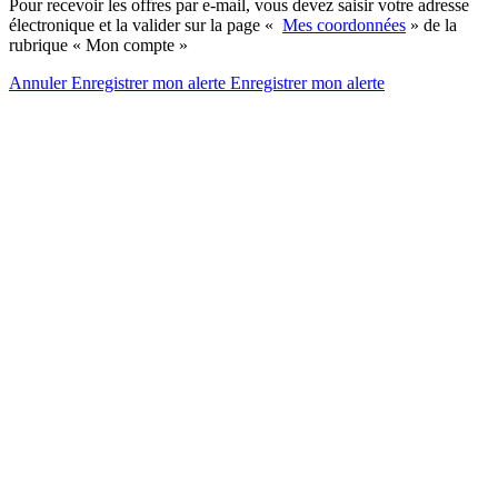
Pour recevoir les offres par e-mail, vous devez saisir votre adresse
électronique et la valider sur la page «
Mes coordonnées
» de la
rubrique « Mon compte »
Annuler
Enregistrer mon alerte
Enregistrer
mon alerte