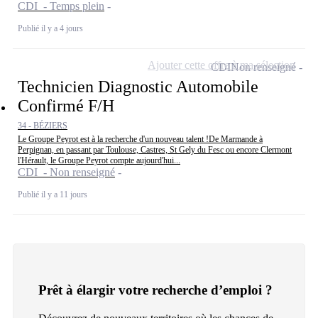
CDI - Temps plein
Publié il y a 4 jours
Ajouter cette offre à ma sélection
CDI
Non renseigné
Technicien Diagnostic Automobile
Confirmé F/H
34 - BÉZIERS
Le Groupe Peyrot est à la recherche d'un nouveau talent !De Marmande à
Perpignan, en passant par Toulouse, Castres, St Gely du Fesc ou encore Clermont
l'Hérault, le Groupe Peyrot compte aujourd'hui...
CDI - Non renseigné
Publié il y a 11 jours
Prêt à élargir votre recherche d’emploi ?