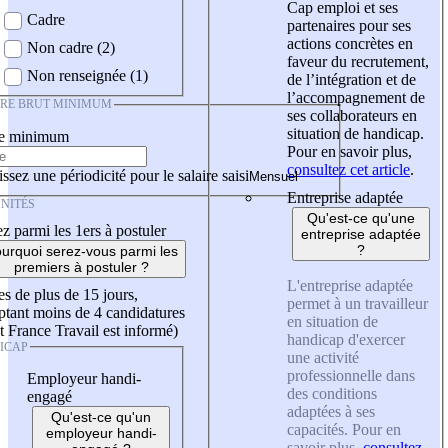
Cap emploi et ses
Cadre
partenaires pour ses
actions concrètes en
Non cadre (2)
faveur du recrutement,
Non renseignée (1)
de l’intégration et de
l’accompagnement de
IRE BRUT MINIMUM
ses collaborateurs en
situation de handicap.
re minimum
Pour en savoir plus,
consultez cet article
.
ssez une périodicité pour le salaire saisi
Entreprise adaptée
NITÉS
Qu'est-ce qu'une
z parmi les 1ers à postuler
entreprise adaptée
?
urquoi serez-vous parmi les
premiers à postuler ?
L'entreprise adaptée
es de plus de 15 jours,
permet à un travailleur
tant moins de 4 candidatures
en situation de
t France Travail est informé)
handicap d'exercer
ICAP
une activité
professionnelle dans
Employeur handi-
des conditions
engagé
adaptées à ses
Qu'est-ce qu'un
capacités. Pour en
employeur handi-
savoir plus,
consultez