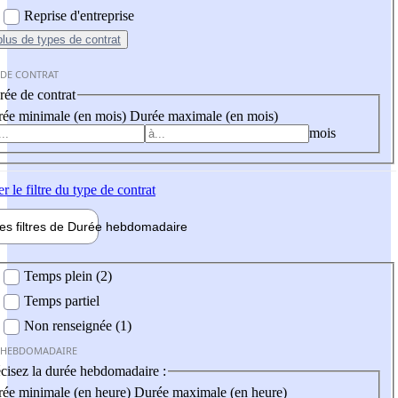
Reprise d'entreprise
plus
de types de contrat
 DE CONTRAT
ée de contrat
ée minimale (en mois)
Durée maximale (en mois)
mois
er
le filtre du type de contrat
les filtres de
Durée hebdo
madaire
 hebdomadaire
Temps plein (2)
Temps partiel
Non renseignée (1)
 HEBDOMADAIRE
cisez la durée hebdomadaire :
ée minimale (en heure)
Durée maximale (en heure)