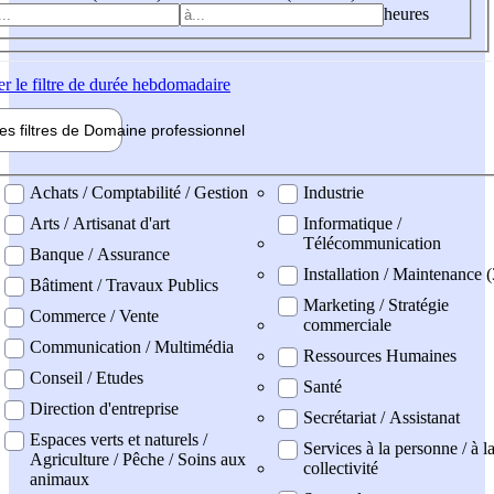
heures
er
le filtre de durée hebdomadaire
les filtres de
Domaine pro
fessionnel
ne professionel
Achats / Comptabilité / Gestion
Industrie
Arts / Artisanat d'art
Informatique /
Télécommunication
Banque / Assurance
Installation / Maintenance (
Bâtiment / Travaux Publics
Marketing / Stratégie
Commerce / Vente
commerciale
Communication / Multimédia
Ressources Humaines
Conseil / Etudes
Santé
Direction d'entreprise
Secrétariat / Assistanat
Espaces verts et naturels /
Services à la personne / à l
Agriculture / Pêche / Soins aux
collectivité
animaux