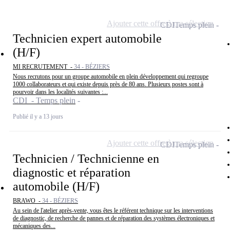
Ajouter cette offre à ma sélection
CDI
Temps plein
Technicien expert automobile
(H/F)
MI RECRUTEMENT -
34 - BÉZIERS
Nous recrutons pour un groupe automobile en plein développement qui regroupe
1000 collaborateurs et qui existe depuis près de 80 ans. Plusieurs postes sont à
pourvoir dans les localités suivantes :...
CDI - Temps plein
Publié il y a 13 jours
Ajouter cette offre à ma sélection
CDI
Temps plein
Technicien / Technicienne en
diagnostic et réparation
automobile (H/F)
BRAWO -
34 - BÉZIERS
Au sein de l'atelier après-vente, vous êtes le référent technique sur les interventions
de diagnostic, de recherche de pannes et de réparation des systèmes électroniques et
mécaniques des...