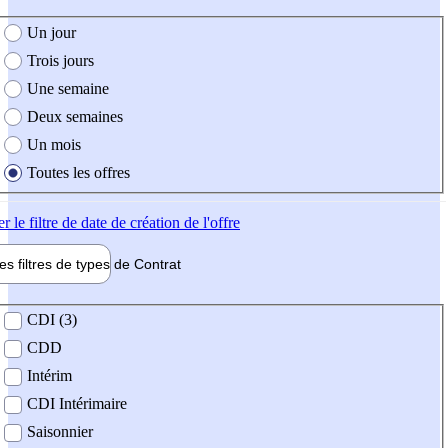
e création de l'offre
Un jour
Trois jours
Une semaine
Deux semaines
Un mois
Toutes les offres
er
le filtre de date de création de l'offre
les filtres de types de
Contrat
de contrat
CDI (3)
CDD
Intérim
CDI Intérimaire
Saisonnier