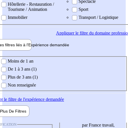
Spectacle
Hôtellerie - Restauration /
Tourisme / Animation
Sport
Immobilier
Transport / Logistique
Appliquer
le filtre du domaine professi
es filtres liés à l'
Expérience
demandée
ience demandée
Moins de 1 an
De 1 à 3 ans (1)
Plus de 3 ans (1)
Non renseignée
er
le filtre de l'expérience demandée
Plus De
Filtres
IFICATION
par France travail,