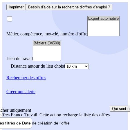
Imprimer
Besoin d'aide sur la recherche d'offres d'emploi ?
Métier, compétence, mot-clé, numéro d'offre
Lieu de travail
Distance autour du lieu choisi
Rechercher
des offres
Créer une alerte
Qui sont n
icher uniquement
 offres France Travail
Cette action recharge la liste des offres
les filtres de
Date de création
de l'offre