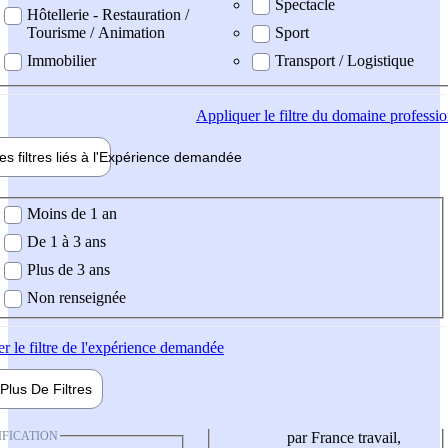
Spectacle
Hôtellerie - Restauration /
Tourisme / Animation
Sport
Immobilier
Transport / Logistique
Appliquer
le filtre du domaine professi
es filtres liés à l'
Expérience
demandée
ience demandée
Moins de 1 an
De 1 à 3 ans
Plus de 3 ans
Non renseignée
er
le filtre de l'expérience demandée
Plus De
Filtres
IFICATION
par France travail,