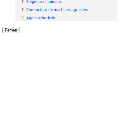
Fermer
Fermer
le détail de l'offre
/
Offre
sur
Offre précéden