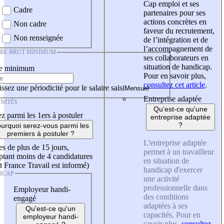
Cap emploi et ses
Cadre
partenaires pour ses
actions concrètes en
Non cadre
faveur du recrutement,
Non renseignée
de l’intégration et de
l’accompagnement de
IRE BRUT MINIMUM
ses collaborateurs en
situation de handicap.
re minimum
Pour en savoir plus,
consultez cet article
.
ssez une périodicité pour le salaire saisi
Entreprise adaptée
NITÉS
Qu'est-ce qu'une
z parmi les 1ers à postuler
entreprise adaptée
?
urquoi serez-vous parmi les
premiers à postuler ?
L'entreprise adaptée
es de plus de 15 jours,
permet à un travailleur
tant moins de 4 candidatures
en situation de
t France Travail est informé)
handicap d'exercer
ICAP
une activité
professionnelle dans
Employeur handi-
des conditions
engagé
adaptées à ses
Qu'est-ce qu'un
capacités. Pour en
employeur handi-
savoir plus,
consultez