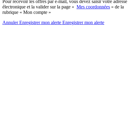
Pour recevoir les offres par e-mail, vous devez saisir votre adresse
électronique et la valider sur la page «
Mes coordonnées
» de la
rubrique « Mon compte »
Annuler
Enregistrer mon alerte
Enregistrer
mon alerte