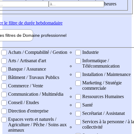
heures
er
le filtre de durée hebdomadaire
les filtres de
Domaine pro
fessionnel
ne professionel
Achats / Comptabilité / Gestion
Industrie
Arts / Artisanat d'art
Informatique /
Télécommunication
Banque / Assurance
Installation / Maintenance
Bâtiment / Travaux Publics
Marketing / Stratégie
Commerce / Vente
commerciale
Communication / Multimédia
Ressources Humaines
Conseil / Etudes
Santé
Direction d'entreprise
Secrétariat / Assistanat
Espaces verts et naturels /
Services à la personne / à l
Agriculture / Pêche / Soins aux
collectivité
animaux