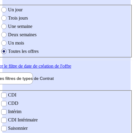
e création de l'offre
Un jour
Trois jours
Une semaine
Deux semaines
Un mois
Toutes les offres
er
le filtre de date de création de l'offre
les filtres de types de
Contrat
de contrat
CDI
CDD
Intérim
CDI Intérimaire
Saisonnier