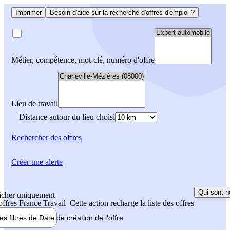
Imprimer
Besoin d'aide sur la recherche d'offres d'emploi ?
Métier, compétence, mot-clé, numéro d'offre
Lieu de travail
Distance autour du lieu choisi
Rechercher
des offres
Créer une alerte
Qui sont n
icher uniquement
 offres France Travail
Cette action recharge la liste des offres
les filtres de
Date de création
de l'offre