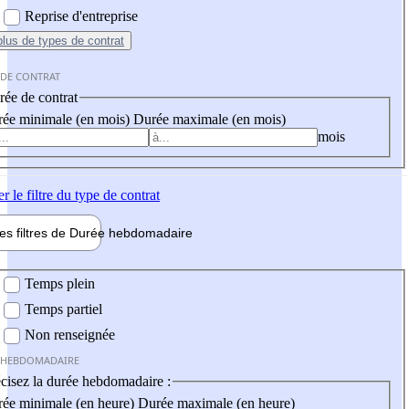
Reprise d'entreprise
plus
de types de contrat
 DE CONTRAT
ée de contrat
ée minimale (en mois)
Durée maximale (en mois)
mois
er
le filtre du type de contrat
les filtres de
Durée hebdo
madaire
 hebdomadaire
Temps plein
Temps partiel
Non renseignée
 HEBDOMADAIRE
cisez la durée hebdomadaire :
ée minimale (en heure)
Durée maximale (en heure)