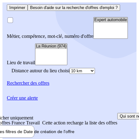
Imprimer
Besoin d'aide sur la recherche d'offres d'emploi ?
Métier, compétence, mot-clé, numéro d'offre
Lieu de travail
Distance autour du lieu choisi
Rechercher
des offres
Créer une alerte
Qui sont n
icher uniquement
 offres France Travail
Cette action recharge la liste des offres
les filtres de
Date de création
de l'offre