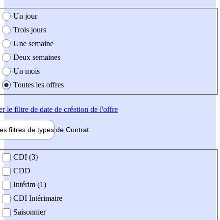
e création de l'offre
Un jour
Trois jours
Une semaine
Deux semaines
Un mois
Toutes les offres
er
le filtre de date de création de l'offre
les filtres de types de
Contrat
de contrat
CDI (3)
CDD
Intérim (1)
CDI Intérimaire
Saisonnier