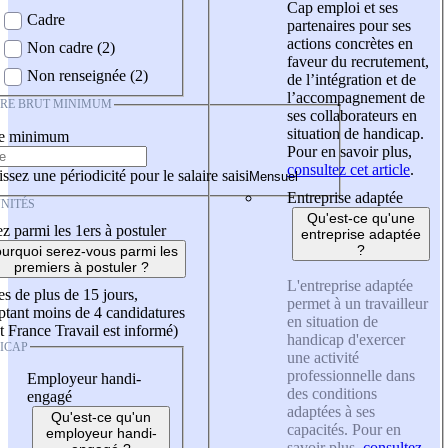
Cap emploi et ses
Cadre
partenaires pour ses
actions concrètes en
Non cadre (2)
faveur du recrutement,
Non renseignée (2)
de l’intégration et de
l’accompagnement de
IRE BRUT MINIMUM
ses collaborateurs en
situation de handicap.
re minimum
Pour en savoir plus,
consultez cet article
.
ssez une périodicité pour le salaire saisi
Entreprise adaptée
NITÉS
Qu'est-ce qu'une
z parmi les 1ers à postuler
entreprise adaptée
?
urquoi serez-vous parmi les
premiers à postuler ?
L'entreprise adaptée
es de plus de 15 jours,
permet à un travailleur
tant moins de 4 candidatures
en situation de
t France Travail est informé)
handicap d'exercer
ICAP
une activité
professionnelle dans
Employeur handi-
des conditions
engagé
adaptées à ses
Qu'est-ce qu'un
capacités. Pour en
employeur handi-
savoir plus,
consultez