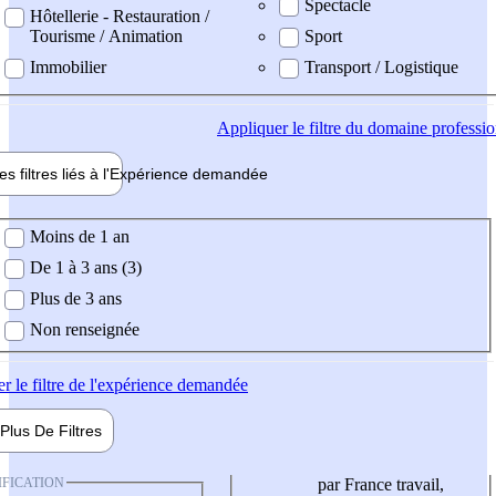
Spectacle
Hôtellerie - Restauration /
Tourisme / Animation
Sport
Immobilier
Transport / Logistique
Appliquer
le filtre du domaine professi
es filtres liés à l'
Expérience
demandée
ience demandée
Moins de 1 an
De 1 à 3 ans (3)
Plus de 3 ans
Non renseignée
er
le filtre de l'expérience demandée
Plus De
Filtres
IFICATION
par France travail,