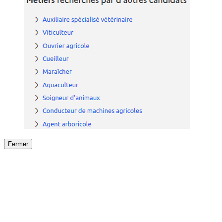
Fermer
Fermer
le détail de l'offre
/
Offre
sur
Offre précéden