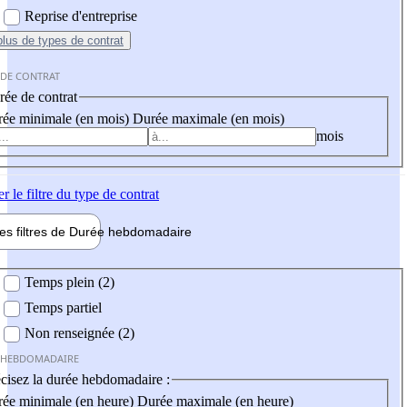
Reprise d'entreprise
plus
de types de contrat
 DE CONTRAT
ée de contrat
ée minimale (en mois)
Durée maximale (en mois)
mois
er
le filtre du type de contrat
les filtres de
Durée hebdo
madaire
 hebdomadaire
Temps plein (2)
Temps partiel
Non renseignée (2)
 HEBDOMADAIRE
cisez la durée hebdomadaire :
ée minimale (en heure)
Durée maximale (en heure)