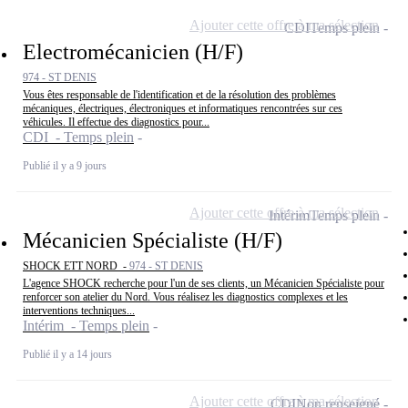
Ajouter cette offre à ma sélection
CDI
Temps plein
Electromécanicien (H/F)
974 - ST DENIS
Vous êtes responsable de l'identification et de la résolution des problèmes
mécaniques, électriques, électroniques et informatiques rencontrées sur ces
véhicules. Il effectue des diagnostics pour...
CDI - Temps plein
Publié il y a 9 jours
Ajouter cette offre à ma sélection
Intérim
Temps plein
Mécanicien Spécialiste (H/F)
SHOCK ETT NORD -
974 - ST DENIS
L'agence SHOCK recherche pour l'un de ses clients, un Mécanicien Spécialiste pour
renforcer son atelier du Nord. Vous réalisez les diagnostics complexes et les
interventions techniques...
Intérim - Temps plein
Publié il y a 14 jours
Ajouter cette offre à ma sélection
CDI
Non renseigné