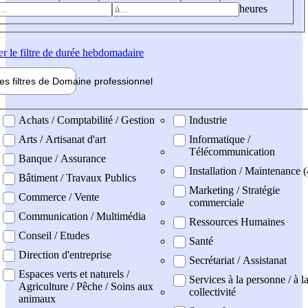
heures
er
le filtre de durée hebdomadaire
les filtres de
Domaine pro
fessionnel
ne professionel
Achats / Comptabilité / Gestion
Industrie
Arts / Artisanat d'art
Informatique /
Télécommunication
Banque / Assurance
Installation / Maintenance (
Bâtiment / Travaux Publics
Marketing / Stratégie
Commerce / Vente
commerciale
Communication / Multimédia
Ressources Humaines
Conseil / Etudes
Santé
Direction d'entreprise
Secrétariat / Assistanat
Espaces verts et naturels /
Services à la personne / à l
Agriculture / Pêche / Soins aux
collectivité
animaux