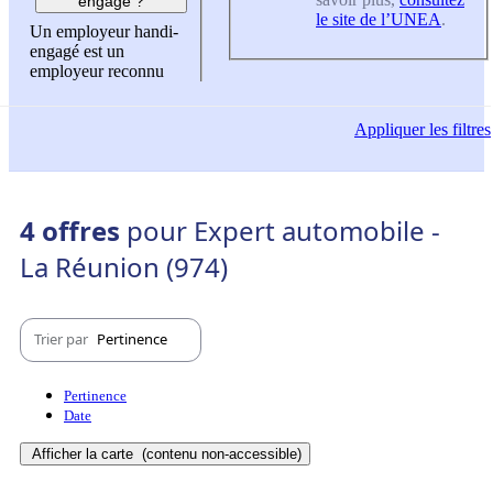
engagé ?
le site de l’UNEA
.
Un employeur handi-
engagé est un
employeur reconnu
Appliquer
les filtres
4 offres
pour Expert automobile -
La Réunion (974)
Trier par
Pertinence
Pertinence
Date
Afficher la carte
(contenu non-accessible)