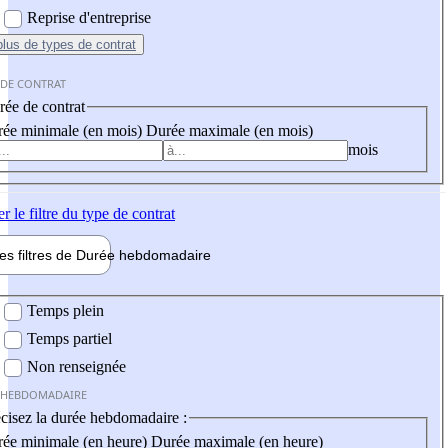
Reprise d'entreprise
plus
de types de contrat
 DE CONTRAT
ée de contrat
ée minimale (en mois)
Durée maximale (en mois)
mois
er
le filtre du type de contrat
les filtres de
Durée hebdo
madaire
 hebdomadaire
Temps plein
Temps partiel
Non renseignée
 HEBDOMADAIRE
cisez la durée hebdomadaire :
ée minimale (en heure)
Durée maximale (en heure)