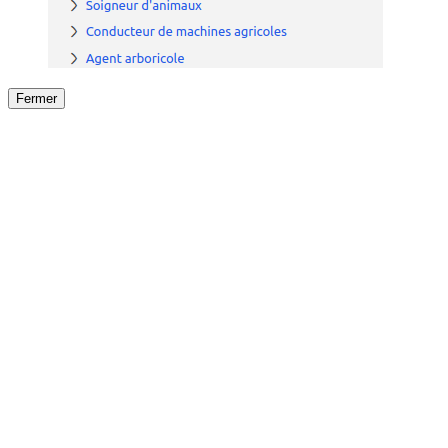
Fermer
Fermer
le détail de l'offre
/
Offre
sur
Offre précéden