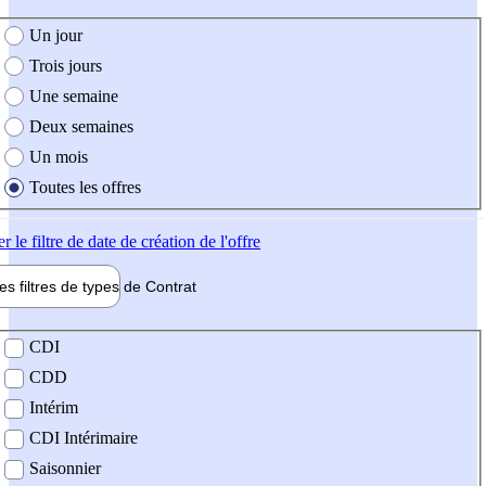
e création de l'offre
Un jour
Trois jours
Une semaine
Deux semaines
Un mois
Toutes les offres
er
le filtre de date de création de l'offre
les filtres de types de
Contrat
de contrat
CDI
CDD
Intérim
CDI Intérimaire
Saisonnier