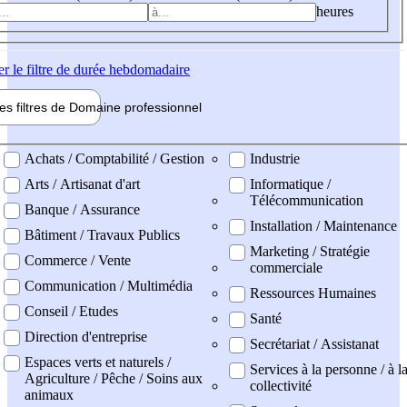
heures
er
le filtre de durée hebdomadaire
les filtres de
Domaine pro
fessionnel
ne professionel
Achats / Comptabilité / Gestion
Industrie
Arts / Artisanat d'art
Informatique /
Télécommunication
Banque / Assurance
Installation / Maintenance
Bâtiment / Travaux Publics
Marketing / Stratégie
Commerce / Vente
commerciale
Communication / Multimédia
Ressources Humaines
Conseil / Etudes
Santé
Direction d'entreprise
Secrétariat / Assistanat
Espaces verts et naturels /
Services à la personne / à l
Agriculture / Pêche / Soins aux
collectivité
animaux