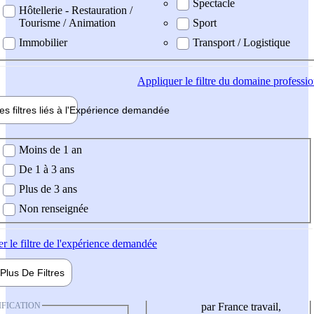
Spectacle
Hôtellerie - Restauration /
Tourisme / Animation
Sport
Immobilier
Transport / Logistique
Appliquer
le filtre du domaine professi
es filtres liés à l'
Expérience
demandée
ience demandée
Moins de 1 an
De 1 à 3 ans
Plus de 3 ans
Non renseignée
er
le filtre de l'expérience demandée
Plus De
Filtres
IFICATION
par France travail,