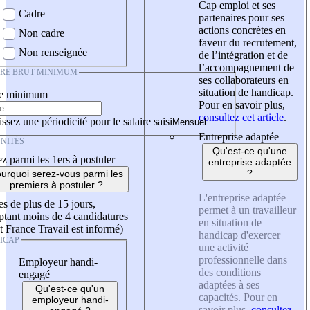
Cap emploi et ses
Cadre
partenaires pour ses
actions concrètes en
Non cadre
faveur du recrutement,
Non renseignée
de l’intégration et de
l’accompagnement de
IRE BRUT MINIMUM
ses collaborateurs en
situation de handicap.
re minimum
Pour en savoir plus,
consultez cet article
.
ssez une périodicité pour le salaire saisi
Entreprise adaptée
NITÉS
Qu'est-ce qu'une
z parmi les 1ers à postuler
entreprise adaptée
?
urquoi serez-vous parmi les
premiers à postuler ?
L'entreprise adaptée
es de plus de 15 jours,
permet à un travailleur
tant moins de 4 candidatures
en situation de
t France Travail est informé)
handicap d'exercer
ICAP
une activité
professionnelle dans
Employeur handi-
des conditions
engagé
adaptées à ses
Qu'est-ce qu'un
capacités. Pour en
employeur handi-
savoir plus,
consultez