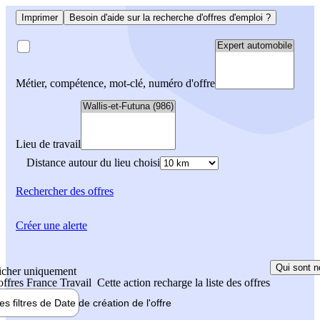
Imprimer
Besoin d'aide sur la recherche d'offres d'emploi ?
Métier, compétence, mot-clé, numéro d'offre
Lieu de travail
Distance autour du lieu choisi
Rechercher
des offres
Créer une alerte
Qui sont n
icher uniquement
 offres France Travail
Cette action recharge la liste des offres
les filtres de
Date de création
de l'offre