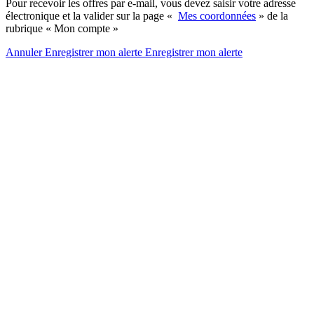
Pour recevoir les offres par e-mail, vous devez saisir votre adresse
électronique et la valider sur la page «
Mes coordonnées
» de la
rubrique « Mon compte »
Annuler
Enregistrer mon alerte
Enregistrer
mon alerte