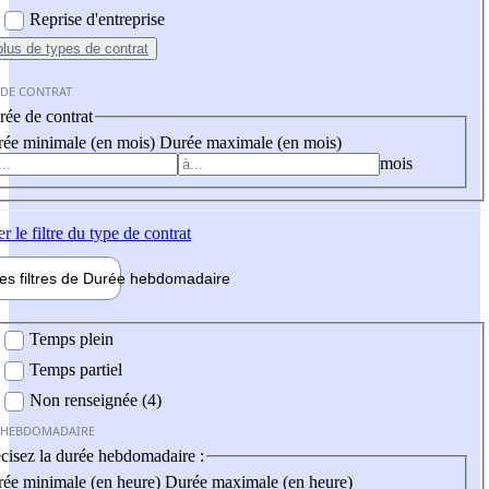
Reprise d'entreprise
plus
de types de contrat
 DE CONTRAT
ée de contrat
ée minimale (en mois)
Durée maximale (en mois)
mois
er
le filtre du type de contrat
les filtres de
Durée hebdo
madaire
 hebdomadaire
Temps plein
Temps partiel
Non renseignée (4)
 HEBDOMADAIRE
cisez la durée hebdomadaire :
ée minimale (en heure)
Durée maximale (en heure)