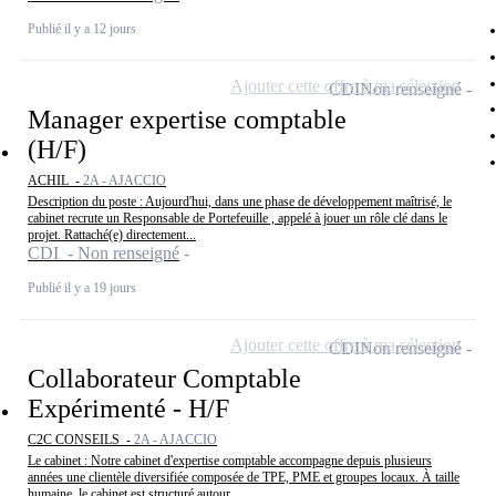
Publié il y a 12 jours
Ajouter cette offre à ma sélection
CDI
Non renseigné
Manager expertise comptable
(H/F)
ACHIL -
2A - AJACCIO
Description du poste : Aujourd'hui, dans une phase de développement maîtrisé, le
cabinet recrute un Responsable de Portefeuille , appelé à jouer un rôle clé dans le
projet. Rattaché(e) directement...
CDI - Non renseigné
Publié il y a 19 jours
Ajouter cette offre à ma sélection
CDI
Non renseigné
Collaborateur Comptable
Expérimenté - H/F
C2C CONSEILS -
2A - AJACCIO
Le cabinet : Notre cabinet d'expertise comptable accompagne depuis plusieurs
années une clientèle diversifiée composée de TPE, PME et groupes locaux. À taille
humaine, le cabinet est structuré autour...