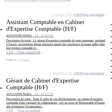
Ajouter cette offre à ma sélection
CDI
Non renseigné
Assistant Comptable en Cabinet
d'Expertise Comptable (H/F)
AUGUSTIN NOHA -
2A - AJACCIO
Description du poste : Le cabinet d'expertise-comptable de notre partenaire, implanté
à Ajaccio, accompagne depuis plusieurs années des entreprises de toutes tailles dans
leur gestion comptable et...
CDI - Non renseigné
Publié il y a 5 jours
Ajouter cette offre à ma sélection
CDI
Non renseigné
Gérant de Cabinet d'Expertise
Comptable (H/F)
AUGUSTIN NOHA -
2A - AJACCIO
Description du poste : Dans le cadre de son développement, un cabinet d'expertise
comptable d'une vingtaine de collaborateurs, crée un poste de Responsable d'Équipe
afin d'optimiser l'organisation...
CDI - Non renseigné