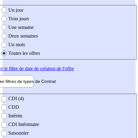
e création de l'offre
Un jour
Trois jours
Une semaine
Deux semaines
Un mois
Toutes les offres
er
le filtre de date de création de l'offre
les filtres de types de
Contrat
de contrat
CDI (4)
CDD
Intérim
CDI Intérimaire
Saisonnier