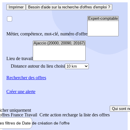
Imprimer
Besoin d'aide sur la recherche d'offres d'emploi ?
Métier, compétence, mot-clé, numéro d'offre
Lieu de travail
Distance autour du lieu choisi
Rechercher
des offres
Créer une alerte
Qui sont n
icher uniquement
 offres France Travail
Cette action recharge la liste des offres
les filtres de
Date de création
de l'offre