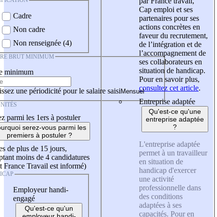
IFICATION
par France travail,
Cap emploi et ses
Cadre
partenaires pour ses
actions concrètes en
Non cadre
faveur du recrutement,
Non renseignée (4)
de l’intégration et de
l’accompagnement de
IRE BRUT MINIMUM
ses collaborateurs en
situation de handicap.
re minimum
Pour en savoir plus,
consultez cet article
.
ssez une périodicité pour le salaire saisi
Entreprise adaptée
NITÉS
Qu'est-ce qu'une
z parmi les 1ers à postuler
entreprise adaptée
?
urquoi serez-vous parmi les
premiers à postuler ?
L'entreprise adaptée
es de plus de 15 jours,
permet à un travailleur
tant moins de 4 candidatures
en situation de
t France Travail est informé)
handicap d'exercer
ICAP
une activité
professionnelle dans
Employeur handi-
des conditions
engagé
adaptées à ses
Qu'est-ce qu'un
capacités. Pour en
employeur handi-