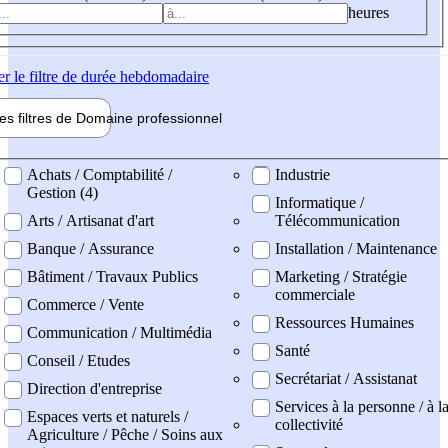
heures
er
le filtre de durée hebdomadaire
les filtres de
Domaine pro
fessionnel
ne professionel
Achats / Comptabilité /
Industrie
Gestion (4)
Informatique /
Arts / Artisanat d'art
Télécommunication
Banque / Assurance
Installation / Maintenance
Bâtiment / Travaux Publics
Marketing / Stratégie
commerciale
Commerce / Vente
Ressources Humaines
Communication / Multimédia
Santé
Conseil / Etudes
Secrétariat / Assistanat
Direction d'entreprise
Services à la personne / à l
Espaces verts et naturels /
collectivité
Agriculture / Pêche / Soins aux