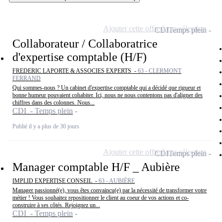
Ajouter cette offre à ma sélection
CDI
Temps plein
Collaborateur / Collaboratrice
d'expertise comptable (H/F)
FREDERIC LAPORTE & ASSOCIES EXPERTS -
63 - CLERMONT
FERRAND
Qui sommes-nous ? Un cabinet d'expertise comptable qui a décidé que rigueur et
bonne humeur pouvaient cohabiter. Ici, nous ne nous contentons pas d'aligner des
chiffres dans des colonnes. Nous...
CDI - Temps plein
Publié il y a plus de 30 jours
Ajouter cette offre à ma sélection
CDI
Temps plein
Manager comptable H/F _ Aubière
IMPLID EXPERTISE CONSEIL -
63 - AUBIÈRE
Manager passionné(e), vous êtes convaincu(e) par la nécessité de transformer votre
métier ! Vous souhaitez repositionner le client au coeur de vos actions et co-
construire à ses côtés. Rejoignez un...
CDI - Temps plein