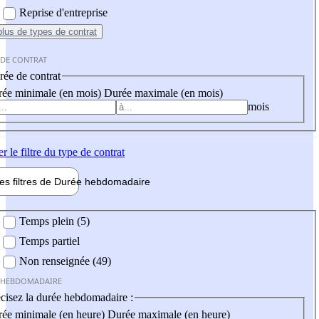
Reprise d'entreprise
plus
de types de contrat
 DE CONTRAT
ée de contrat
ée minimale (en mois)
Durée maximale (en mois)
mois
er
le filtre du type de contrat
les filtres de
Durée hebdo
madaire
 hebdomadaire
Temps plein (5)
Temps partiel
Non renseignée (49)
 HEBDOMADAIRE
cisez la durée hebdomadaire :
ée minimale (en heure)
Durée maximale (en heure)