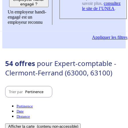
savoir plus,
consultez
engagé ?
le site de l’UNEA
.
Un employeur handi-
engagé est un
employeur reconnu
Appliquer
les filtres
54 offres
pour Expert-comptable -
Clermont-Ferrand (63000, 63100)
Trier par
Pertinence
Pertinence
Date
Distance
Afficher la carte
(contenu non-accessible)