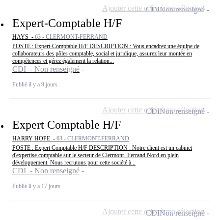
Ajouter cette offre à ma sélection
CDI
Non renseigné
Expert-Comptable H/F
HAYS -
63 - CLERMONT-FERRAND
POSTE : Expert-Comptable H/F DESCRIPTION : Vous encadrez une équipe de
collaborateurs des pôles comptable, social et juridique, assurez leur montée en
compétences et gérez également la relation...
CDI - Non renseigné
Publié il y a 9 jours
Ajouter cette offre à ma sélection
CDI
Non renseigné
Expert Comptable H/F
HARRY HOPE -
63 - CLERMONT-FERRAND
POSTE : Expert Comptable H/F DESCRIPTION : Notre client est un cabinet
d'expertise comptable sur le secteur de Clermont- Ferrand Nord en plein
développement. Nous recrutons pour cette société à...
CDI - Non renseigné
Publié il y a 17 jours
Ajouter cette offre à ma sélection
CDI
Non renseigné