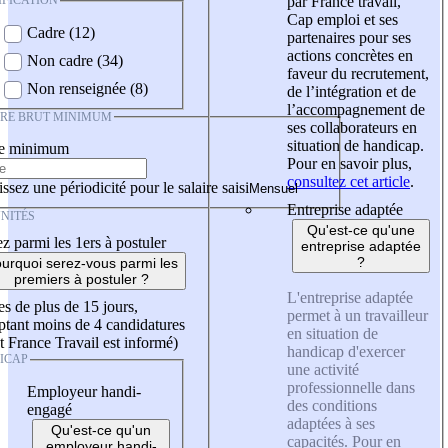
IFICATION
par France travail,
Cap emploi et ses
Cadre (12)
partenaires pour ses
actions concrètes en
Non cadre (34)
faveur du recrutement,
Non renseignée (8)
de l’intégration et de
l’accompagnement de
IRE BRUT MINIMUM
ses collaborateurs en
situation de handicap.
re minimum
Pour en savoir plus,
consultez cet article
.
ssez une périodicité pour le salaire saisi
Entreprise adaptée
NITÉS
Qu'est-ce qu'une
z parmi les 1ers à postuler
entreprise adaptée
?
urquoi serez-vous parmi les
premiers à postuler ?
L'entreprise adaptée
es de plus de 15 jours,
permet à un travailleur
tant moins de 4 candidatures
en situation de
t France Travail est informé)
handicap d'exercer
ICAP
une activité
professionnelle dans
Employeur handi-
des conditions
engagé
adaptées à ses
Qu'est-ce qu'un
capacités. Pour en
employeur handi-