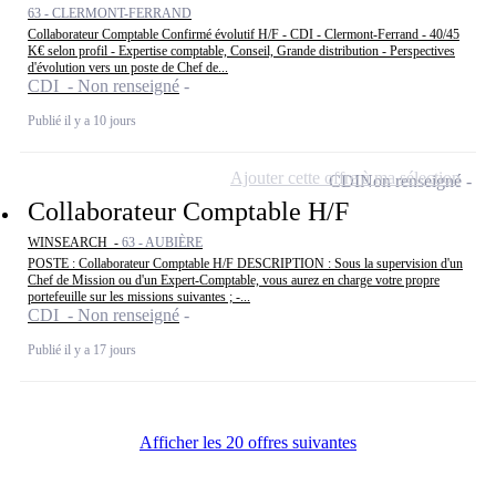
63 - CLERMONT-FERRAND
Collaborateur Comptable Confirmé évolutif H/F - CDI - Clermont-Ferrand - 40/45
K€ selon profil - Expertise comptable, Conseil, Grande distribution - Perspectives
d'évolution vers un poste de Chef de...
CDI - Non renseigné
Publié il y a 10 jours
Ajouter cette offre à ma sélection
CDI
Non renseigné
Collaborateur Comptable H/F
WINSEARCH -
63 - AUBIÈRE
POSTE : Collaborateur Comptable H/F DESCRIPTION : Sous la supervision d'un
Chef de Mission ou d'un Expert-Comptable, vous aurez en charge votre propre
portefeuille sur les missions suivantes ; -...
CDI - Non renseigné
Publié il y a 17 jours
Afficher les 20 offres suivantes