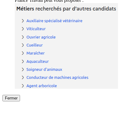
France Travail peut vous proposer :
Fermer
Fermer
le détail de l'offre
/
Offre
sur
Offre précéden