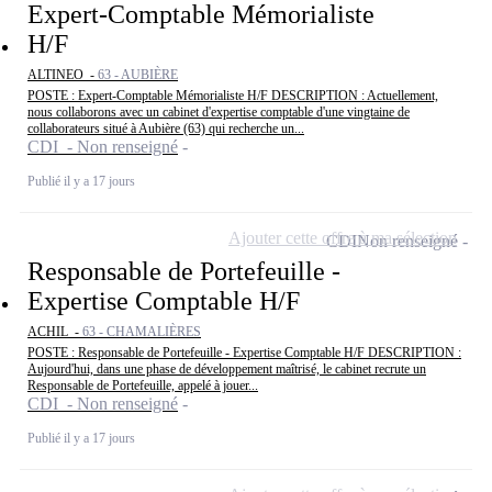
Expert-Comptable Mémorialiste
H/F
ALTINEO -
63 - AUBIÈRE
POSTE : Expert-Comptable Mémorialiste H/F DESCRIPTION : Actuellement,
nous collaborons avec un cabinet d'expertise comptable d'une vingtaine de
collaborateurs situé à Aubière (63) qui recherche un...
CDI - Non renseigné
Publié il y a 17 jours
Ajouter cette offre à ma sélection
CDI
Non renseigné
Responsable de Portefeuille -
Expertise Comptable H/F
ACHIL -
63 - CHAMALIÈRES
POSTE : Responsable de Portefeuille - Expertise Comptable H/F DESCRIPTION :
Aujourd'hui, dans une phase de développement maîtrisé, le cabinet recrute un
Responsable de Portefeuille, appelé à jouer...
CDI - Non renseigné
Publié il y a 17 jours