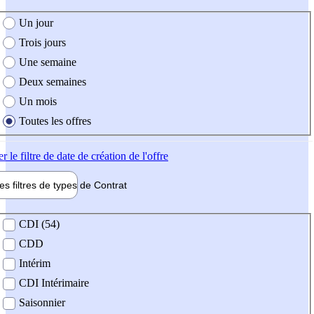
e création de l'offre
Un jour
Trois jours
Une semaine
Deux semaines
Un mois
Toutes les offres
er
le filtre de date de création de l'offre
les filtres de types de
Contrat
de contrat
CDI (54)
CDD
Intérim
CDI Intérimaire
Saisonnier