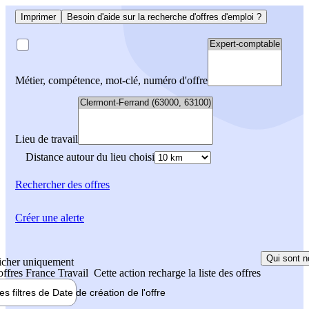
Imprimer
Besoin d'aide sur la recherche d'offres d'emploi ?
Métier, compétence, mot-clé, numéro d'offre
Lieu de travail
Distance autour du lieu choisi
Rechercher
des offres
Créer une alerte
Qui sont n
icher uniquement
 offres France Travail
Cette action recharge la liste des offres
les filtres de
Date de création
de l'offre