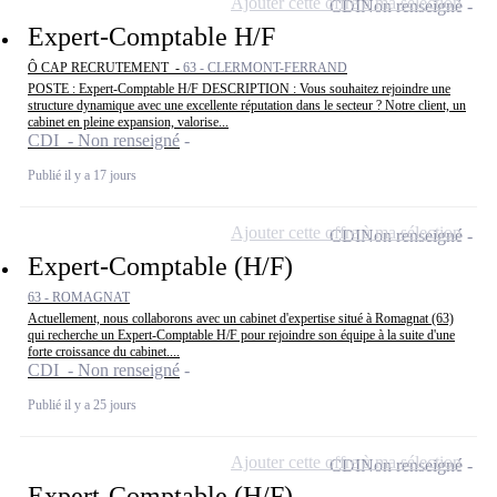
Ajouter cette offre à ma sélection
CDI
Non renseigné
Expert-Comptable H/F
Ô CAP RECRUTEMENT -
63 - CLERMONT-FERRAND
POSTE : Expert-Comptable H/F DESCRIPTION : Vous souhaitez rejoindre une
structure dynamique avec une excellente réputation dans le secteur ? Notre client, un
cabinet en pleine expansion, valorise...
CDI - Non renseigné
Publié il y a 17 jours
Ajouter cette offre à ma sélection
CDI
Non renseigné
Expert-Comptable (H/F)
63 - ROMAGNAT
Actuellement, nous collaborons avec un cabinet d'expertise situé à Romagnat (63)
qui recherche un Expert-Comptable H/F pour rejoindre son équipe à la suite d'une
forte croissance du cabinet....
CDI - Non renseigné
Publié il y a 25 jours
Ajouter cette offre à ma sélection
CDI
Non renseigné
Expert-Comptable (H/F)