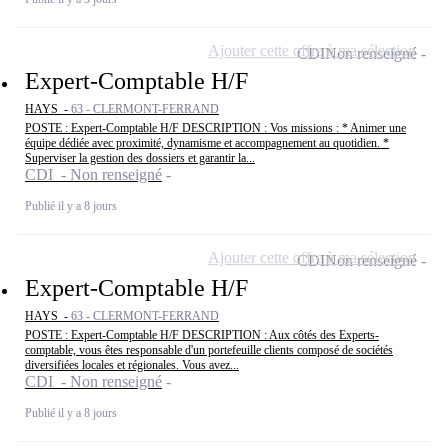
Ajouter cette offre à ma sélection
CDI
Non renseigné
Expert-Comptable H/F
HAYS -
63 - CLERMONT-FERRAND
POSTE : Expert-Comptable H/F DESCRIPTION : Vos missions : * Animer une
équipe dédiée avec proximité, dynamisme et accompagnement au quotidien. *
Superviser la gestion des dossiers et garantir la...
CDI - Non renseigné
Publié il y a 8 jours
Ajouter cette offre à ma sélection
CDI
Non renseigné
Expert-Comptable H/F
HAYS -
63 - CLERMONT-FERRAND
POSTE : Expert-Comptable H/F DESCRIPTION : Aux côtés des Experts-
comptable, vous êtes responsable d'un portefeuille clients composé de sociétés
diversifiées locales et régionales. Vous avez...
CDI - Non renseigné
Publié il y a 8 jours