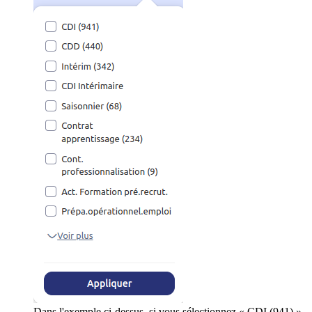
Dans l'exemple ci-dessus, si vous sélectionnez « CDI (941) »