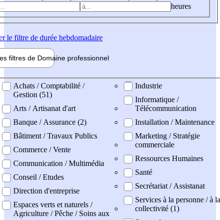
heures
er
le filtre de durée hebdomadaire
les filtres de
Domaine pro
fessionnel
ne professionel
Achats / Comptabilité /
Industrie
Gestion (51)
Informatique /
Arts / Artisanat d'art
Télécommunication
Banque / Assurance (2)
Installation / Maintenance
Bâtiment / Travaux Publics
Marketing / Stratégie
commerciale
Commerce / Vente
Ressources Humaines
Communication / Multimédia
Santé
Conseil / Etudes
Secrétariat / Assistanat
Direction d'entreprise
Services à la personne / à l
Espaces verts et naturels /
collectivité (1)
Agriculture / Pêche / Soins aux