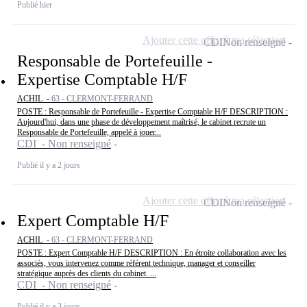
Publié hier
Ajouter cette offre à ma sélection
CDI
Non renseigné
Responsable de Portefeuille -
Expertise Comptable H/F
ACHIL -
63 - CLERMONT-FERRAND
POSTE : Responsable de Portefeuille - Expertise Comptable H/F DESCRIPTION :
Aujourd'hui, dans une phase de développement maîtrisé, le cabinet recrute un
Responsable de Portefeuille, appelé à jouer...
CDI - Non renseigné
Publié il y a 2 jours
Ajouter cette offre à ma sélection
CDI
Non renseigné
Expert Comptable H/F
ACHIL -
63 - CLERMONT-FERRAND
POSTE : Expert Comptable H/F DESCRIPTION : En étroite collaboration avec les
associés, vous intervenez comme référent technique, manager et conseiller
stratégique auprès des clients du cabinet. ...
CDI - Non renseigné
Publié il y a 3 jours