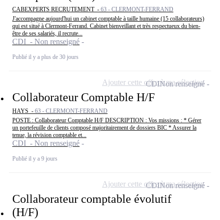
CABEXPERTS RECRUTEMENT -
63 - CLERMONT-FERRAND
J'accompagne aujourd'hui un cabinet comptable à taille humaine (15 collaborateurs)
qui est situé à Clermont-Ferrand. Cabinet bienveillant et très respectueux du bien-
être de ses salariés, il recrute...
CDI - Non renseigné
Publié il y a plus de 30 jours
Ajouter cette offre à ma sélection
CDI
Non renseigné
Collaborateur Comptable H/F
HAYS -
63 - CLERMONT-FERRAND
POSTE : Collaborateur Comptable H/F DESCRIPTION : Vos missions : * Gérer
un portefeuille de clients composé majoritairement de dossiers BIC * Assurer la
tenue, la révision comptable et...
CDI - Non renseigné
Publié il y a 9 jours
Ajouter cette offre à ma sélection
CDI
Non renseigné
Collaborateur comptable évolutif
(H/F)