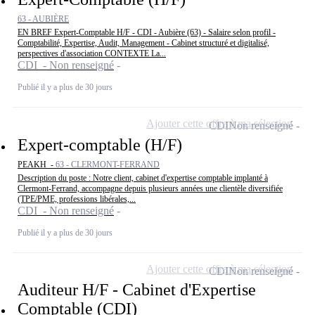
63 - AUBIÈRE
EN BREF Expert-Comptable H/F - CDI - Aubière (63) - Salaire selon profil -
Comptabilité, Expertise, Audit, Management - Cabinet structuré et digitalisé,
perspectives d'association CONTEXTE La...
CDI - Non renseigné
Publié il y a plus de 30 jours
Ajouter cette offre à ma sélection
CDI
Non renseigné
Expert-comptable (H/F)
PEAKH -
63 - CLERMONT-FERRAND
Description du poste : Notre client, cabinet d'expertise comptable implanté à
Clermont-Ferrand, accompagne depuis plusieurs années une clientèle diversifiée
(TPE/PME, professions libérales,...
CDI - Non renseigné
Publié il y a plus de 30 jours
Ajouter cette offre à ma sélection
CDI
Non renseigné
Auditeur H/F - Cabinet d'Expertise
Comptable (CDI)