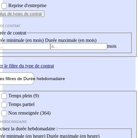
Reprise d'entreprise
plus
de types de contrat
 DE CONTRAT
ée de contrat
ée minimale (en mois)
Durée maximale (en mois)
mois
er
le filtre du type de contrat
les filtres de
Durée hebdo
madaire
 hebdomadaire
Temps plein (9)
Temps partiel
Non renseignée (364)
 HEBDOMADAIRE
cisez la durée hebdomadaire :
ée minimale (en heure)
Durée maximale (en heure)