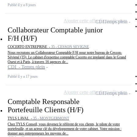
Publié il y a 8 jours
Ajouter cette offre à ma sélection
CDI
Temps plein
Collaborateur Comptable junior
F/H (H/F)
COCERTO ENTREPRISE -
35 - CESSON SEVIGNE
Nous recrutons un Collaborateur Comptable F/H pour notre bureau de Cesson-
Sévigné (35). Le cabinet d'expertise comptable Cocerto est implanté dans le Grand
Ouest et à Paris, à travers 16 agences de...
CDI - Temps plein
Publié il y a 17 jours
Ajouter cette offre à ma sélection
CDI
Temps plein
Comptable Responsable
Portefeuille Clients (H/F)
TYLS LAVAL -
35 - MONTGERMONT
Chez TYLS Conseil, vous devenez le référent de vos clients, le pilote de votre
portefeuille, et un acteur clé du développement de votre cabinet. Votre mission :
donner aux entrepreneurs les moyens de...