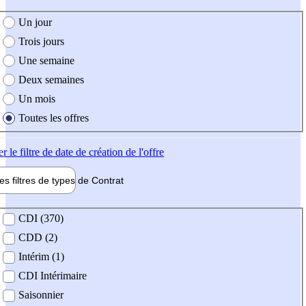
e création de l'offre
Un jour
Trois jours
Une semaine
Deux semaines
Un mois
Toutes les offres
er
le filtre de date de création de l'offre
les filtres de types de
Contrat
de contrat
CDI (370)
CDD (2)
Intérim (1)
CDI Intérimaire
Saisonnier