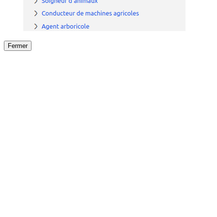
Fermer
Fermer
le détail de l'offre
/
Offre
sur
Offre précéden