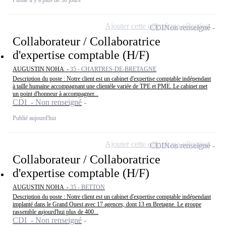
Publié il y a plus de 30 jours
Ajouter cette offre à ma sélection
CDI
Non renseigné
Collaborateur / Collaboratrice
d'expertise comptable (H/F)
AUGUSTIN NOHA -
35 - CHARTRES-DE-BRETAGNE
Description du poste : Notre client est un cabinet d'expertise comptable indépendant
à taille humaine accompagnant une clientèle variée de TPE et PME. Le cabinet met
un point d'honneur à accompagner...
CDI - Non renseigné
Publié aujourd'hui
Ajouter cette offre à ma sélection
CDI
Non renseigné
Collaborateur / Collaboratrice
d'expertise comptable (H/F)
AUGUSTIN NOHA -
35 - BETTON
Description du poste : Notre client est un cabinet d'expertise comptable indépendant
implanté dans le Grand Ouest avec 17 agences, dont 13 en Bretagne. Le groupe
rassemble aujourd'hui plus de 400...
CDI - Non renseigné