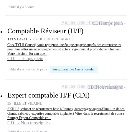
Publié il y a 5 jours
Ajouter cette offre à ma sélection
CDI
Temps plein
Comptable Réviseur (H/F)
TYLS LAVAL -
35 - DOL DE BRETAGNE
Chez TYLS Conseil, vous rejoignez une équipe engagée auprès des entrepreneurs
pour leur offrir un accompagnement structuré, rigoureux et profondément humain.
Votre mission : En tant que...
CDI - Temps plein
Publié il y a plus de 30 jours
Soyez parmi les 1ers à postuler
Ajouter cette offre à ma sélection
CDI
Non renseigné
Expert comptable H/F (CDI)
35 - ILLE-ET-VILAINE
SKILLS, cabinet de recrutement basé à Rennes, accompagne aujourd’hui l’un de ses
clients, cabinet d’expertise comptable implanté à Vitré, dans le recrutement de son/sa
futur(e) Expert-Comptable en...
CDI - Non renseigné