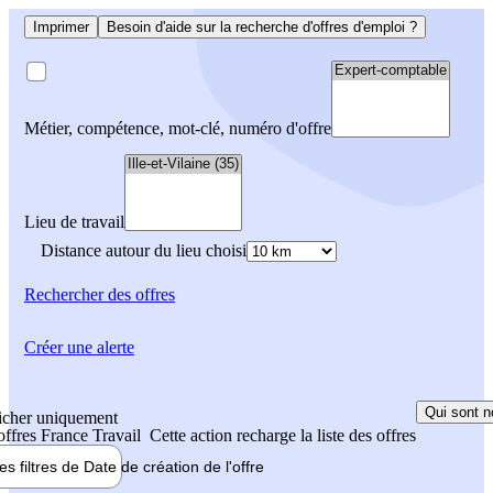
Imprimer
Besoin d'aide sur la recherche d'offres d'emploi ?
Métier, compétence, mot-clé, numéro d'offre
Lieu de travail
Distance autour du lieu choisi
Rechercher
des offres
Créer une alerte
Qui sont n
icher uniquement
 offres France Travail
Cette action recharge la liste des offres
les filtres de
Date de création
de l'offre