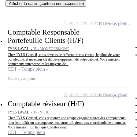
Afficher la carte
(contenu non-accessible)
Ajouter cette offre à ma sélection
CDI
Temps plein
Comptable Responsable
Portefeuille Clients (H/F)
TYLS LAVAL -
35 - MONTGERMONT
Chez TYLS Conseil, vous devenez le référent de vos clients, le pilote de votre
portefeuille, et un acteur clé du développement de votre cabinet. Votre mission :
donner aux entrepreneurs les moyens de...
CDI - Temps plein
Publié il y a 5 jours
Ajouter cette offre à ma sélection
CDI
Temps plein
Comptable réviseur (H/F)
TYLS LAVAL -
35 - VITRE
Chez TYLS Conseil, vous rejoignez une équipe engagée auprès des entrepreneurs
pour leur offrir un accompagnement structuré, rigoureux et profondément humain.
Votre mission : En tant que Collaborateur...
CDI - Temps plein