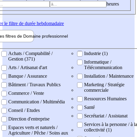
heures
er
le filtre de durée hebdomadaire
les filtres de
Domaine pro
fessionnel
ne professionel
Achats / Comptabilité /
Industrie (1)
Gestion (371)
Informatique /
Arts / Artisanat d'art
Télécommunication
Banque / Assurance
Installation / Maintenance
Bâtiment / Travaux Publics
Marketing / Stratégie
commerciale
Commerce / Vente
Ressources Humaines
Communication / Multimédia
Santé
Conseil / Etudes
Secrétariat / Assistanat
Direction d'entreprise
Services à la personne / à l
Espaces verts et naturels /
collectivité (1)
Agriculture / Pêche / Soins aux