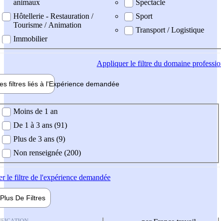
animaux
Spectacle
Hôtellerie - Restauration /
Sport
Tourisme / Animation
Transport / Logistique
Immobilier
Appliquer
le filtre du domaine professi
es filtres liés à l'
Expérience
demandée
ience demandée
Moins de 1 an
De 1 à 3 ans (91)
Plus de 3 ans (9)
Non renseignée (200)
er
le filtre de l'expérience demandée
Plus De
Filtres