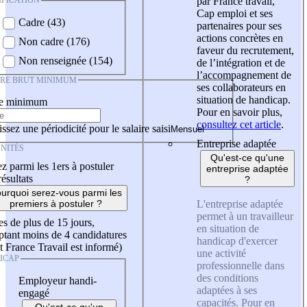
IFICATION
par France travail,
Cap emploi et ses
Cadre (43)
partenaires pour ses
actions concrètes en
Non cadre (176)
faveur du recrutement,
Non renseignée (154)
de l’intégration et de
l’accompagnement de
IRE BRUT MINIMUM
ses collaborateurs en
situation de handicap.
re minimum
Pour en savoir plus,
consultez cet article
.
ssez une périodicité pour le salaire saisi
Entreprise adaptée
NITÉS
Qu'est-ce qu'une
z parmi les 1ers à postuler
entreprise adaptée
résultats
?
urquoi serez-vous parmi les
L'entreprise adaptée
premiers à postuler ?
permet à un travailleur
es de plus de 15 jours,
en situation de
tant moins de 4 candidatures
handicap d'exercer
t France Travail est informé)
une activité
ICAP
professionnelle dans
des conditions
Employeur handi-
adaptées à ses
engagé
capacités. Pour en
Qu'est-ce qu'un