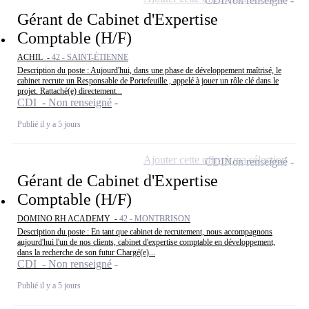
CDI
Non renseigné
Gérant de Cabinet d'Expertise
Comptable (H/F)
ACHIL -
42 - SAINT-ÉTIENNE
Description du poste : Aujourd'hui, dans une phase de développement maîtrisé, le
cabinet recrute un Responsable de Portefeuille , appelé à jouer un rôle clé dans le
projet. Rattaché(e) directement...
CDI - Non renseigné
Publié il y a 5 jours
Ajouter cette offre à ma sélection
CDI
Non renseigné
Gérant de Cabinet d'Expertise
Comptable (H/F)
DOMINO RH ACADEMY -
42 - MONTBRISON
Description du poste : En tant que cabinet de recrutement, nous accompagnons
aujourd'hui l'un de nos clients, cabinet d'expertise comptable en développement,
dans la recherche de son futur Chargé(e)...
CDI - Non renseigné
Publié il y a 5 jours