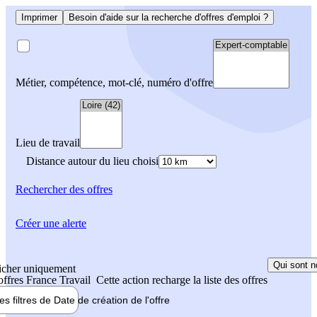
Imprimer
Besoin d'aide sur la recherche d'offres d'emploi ?
Métier, compétence, mot-clé, numéro d'offre
Lieu de travail
Distance autour du lieu choisi
Rechercher
des offres
Créer une alerte
Qui sont n
icher uniquement
 offres France Travail
Cette action recharge la liste des offres
les filtres de
Date de création
de l'offre