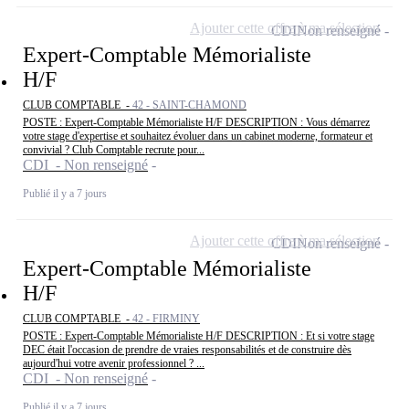
Ajouter cette offre à ma sélection
CDI
Non renseigné
Expert-Comptable Mémorialiste
H/F
CLUB COMPTABLE -
42 - SAINT-CHAMOND
POSTE : Expert-Comptable Mémorialiste H/F DESCRIPTION : Vous démarrez
votre stage d'expertise et souhaitez évoluer dans un cabinet moderne, formateur et
convivial ? Club Comptable recrute pour...
CDI - Non renseigné
Publié il y a 7 jours
Ajouter cette offre à ma sélection
CDI
Non renseigné
Expert-Comptable Mémorialiste
H/F
CLUB COMPTABLE -
42 - FIRMINY
POSTE : Expert-Comptable Mémorialiste H/F DESCRIPTION : Et si votre stage
DEC était l'occasion de prendre de vraies responsabilités et de construire dès
aujourd'hui votre avenir professionnel ? ...
CDI - Non renseigné
Publié il y a 7 jours