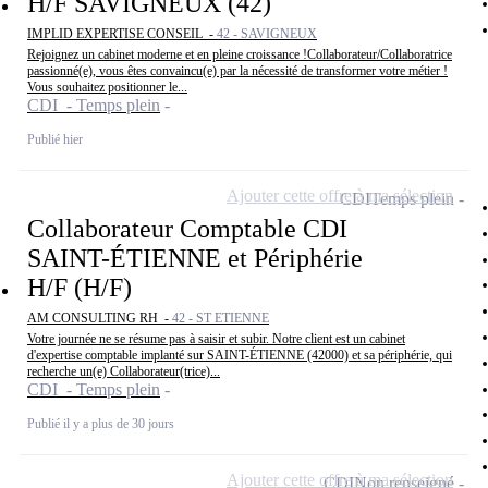
H/F SAVIGNEUX (42)
IMPLID EXPERTISE CONSEIL -
42 - SAVIGNEUX
Rejoignez un cabinet moderne et en pleine croissance !Collaborateur/Collaboratrice
passionné(e), vous êtes convaincu(e) par la nécessité de transformer votre métier !
Vous souhaitez positionner le...
CDI - Temps plein
Publié hier
Ajouter cette offre à ma sélection
CDI
Temps plein
Collaborateur Comptable CDI
SAINT-ÉTIENNE et Périphérie
H/F (H/F)
AM CONSULTING RH -
42 - ST ETIENNE
Votre journée ne se résume pas à saisir et subir. Notre client est un cabinet
d'expertise comptable implanté sur SAINT-ÉTIENNE (42000) et sa périphérie, qui
recherche un(e) Collaborateur(trice)...
CDI - Temps plein
Publié il y a plus de 30 jours
Ajouter cette offre à ma sélection
CDI
Non renseigné