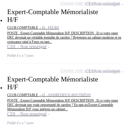
Ajouter cette offre à ma sélection
CDI
Non renseigné
Expert-Comptable Mémorialiste
H/F
CLUB COMPTABLE -
42 - FEURS
POSTE : Expert-Comptable Mémorialiste H/F DESCRIPTION : Et si votre stage
DEC devenait un véritable tremplin de carrière ? Rejoignez un cabinet moderne et en
croissance situé à Feurs en tant...
CDI - Non renseigné
Publié il y a 7 jours
Ajouter cette offre à ma sélection
CDI
Non renseigné
Expert-Comptable Mémorialiste
H/F
CLUB COMPTABLE -
42 - ANDRÉZIEUX-BOUTHÉON
POSTE : Expert-Comptable Mémorialiste H/F DESCRIPTION : Et si votre stage
DEC devenait une vraie opportunité de carrière ? En tant qu'Expert-Comptable
Mémorialiste H/F vous intégrez un cabinet...
CDI - Non renseigné
Publié il y a 7 jours