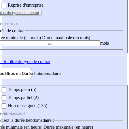
Reprise d'entreprise
plus
de types de contrat
 DE CONTRAT
ée de contrat
ée minimale (en mois)
Durée maximale (en mois)
mois
er
le filtre du type de contrat
les filtres de
Durée hebdo
madaire
 hebdomadaire
Temps plein (5)
Temps partiel (2)
Non renseignée (135)
 HEBDOMADAIRE
cisez la durée hebdomadaire :
ée minimale (en heure)
Durée maximale (en heure)