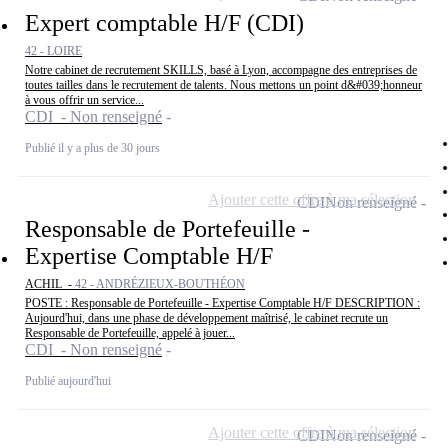
Expert comptable H/F (CDI)
42 - LOIRE
Notre cabinet de recrutement SKILLS, basé à Lyon, accompagne des entreprises de
toutes tailles dans le recrutement de talents. Nous mettons un point d&#039;honneur
à vous offrir un service...
CDI - Non renseigné
Publié il y a plus de 30 jours
Ajouter cette offre à ma sélection
CDI
Non renseigné
Responsable de Portefeuille -
Expertise Comptable H/F
ACHIL -
42 - ANDRÉZIEUX-BOUTHÉON
POSTE : Responsable de Portefeuille - Expertise Comptable H/F DESCRIPTION :
Aujourd'hui, dans une phase de développement maîtrisé, le cabinet recrute un
Responsable de Portefeuille, appelé à jouer...
CDI - Non renseigné
Publié aujourd'hui
Ajouter cette offre à ma sélection
CDI
Non renseigné