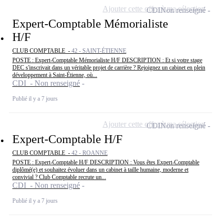
Ajouter cette offre à ma sélection
CDI
Non renseigné
Expert-Comptable Mémorialiste
H/F
CLUB COMPTABLE -
42 - SAINT-ÉTIENNE
POSTE : Expert-Comptable Mémorialiste H/F DESCRIPTION : Et si votre stage
DEC s'inscrivait dans un véritable projet de carrière ? Rejoignez un cabinet en plein
développement à Saint-Étienne, où...
CDI - Non renseigné
Publié il y a 7 jours
Ajouter cette offre à ma sélection
CDI
Non renseigné
Expert-Comptable H/F
CLUB COMPTABLE -
42 - ROANNE
POSTE : Expert-Comptable H/F DESCRIPTION : Vous êtes Expert-Comptable
diplômé(e) et souhaitez évoluer dans un cabinet à taille humaine, moderne et
convivial ? Club Comptable recrute un...
CDI - Non renseigné
Publié il y a 7 jours