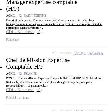
Manager expertise comptable
(H/F)
ACHIL -
42 - SAINT-ÉTIENNE
Description du poste : Missions Rattaché(e) directement aux Associés, le/la
Manager aura pour principales responsabilités La gestion et le développement d'un
portefeuille clients diversifié *...
CDI - Non renseigné
Publié hier
Ajouter cette offre à ma sélection
CDI
Non renseigné
Chef de Mission Expertise
Comptable H/F
ACHIL -
42 - ROANNE
POSTE : Chef de Mission Expertise Comptable H/F DESCRIPTION : Missions
Rattaché(e) directement aux Associés, le/la Manager aura pour principales
responsabilités : - La gestion et le...
CDI - Non renseigné
Publié il y a 4 jours
Ajouter cette offre à ma sélection