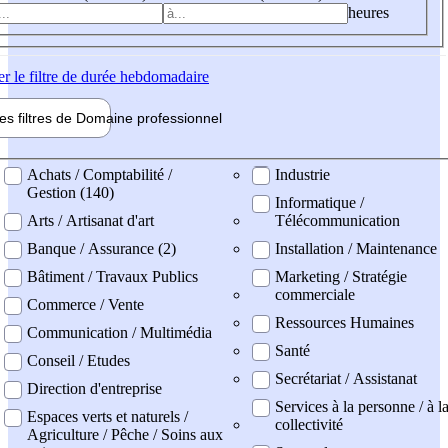
heures
er
le filtre de durée hebdomadaire
les filtres de
Domaine pro
fessionnel
ne professionel
Achats / Comptabilité /
Industrie
Gestion (140)
Informatique /
Arts / Artisanat d'art
Télécommunication
Banque / Assurance (2)
Installation / Maintenance
Bâtiment / Travaux Publics
Marketing / Stratégie
commerciale
Commerce / Vente
Ressources Humaines
Communication / Multimédia
Santé
Conseil / Etudes
Secrétariat / Assistanat
Direction d'entreprise
Services à la personne / à l
Espaces verts et naturels /
collectivité
Agriculture / Pêche / Soins aux