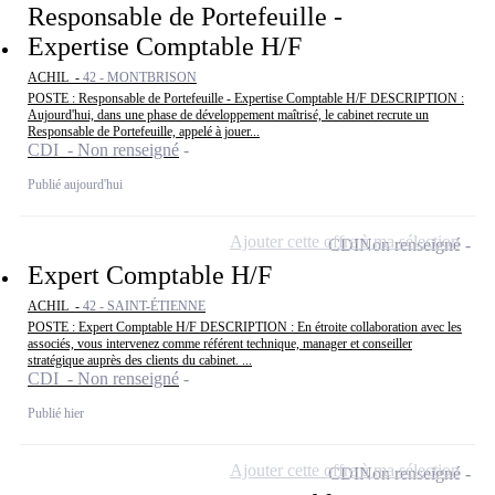
Responsable de Portefeuille -
Expertise Comptable H/F
ACHIL -
42 - MONTBRISON
POSTE : Responsable de Portefeuille - Expertise Comptable H/F DESCRIPTION :
Aujourd'hui, dans une phase de développement maîtrisé, le cabinet recrute un
Responsable de Portefeuille, appelé à jouer...
CDI - Non renseigné
Publié aujourd'hui
Ajouter cette offre à ma sélection
CDI
Non renseigné
Expert Comptable H/F
ACHIL -
42 - SAINT-ÉTIENNE
POSTE : Expert Comptable H/F DESCRIPTION : En étroite collaboration avec les
associés, vous intervenez comme référent technique, manager et conseiller
stratégique auprès des clients du cabinet. ...
CDI - Non renseigné
Publié hier
Ajouter cette offre à ma sélection
CDI
Non renseigné