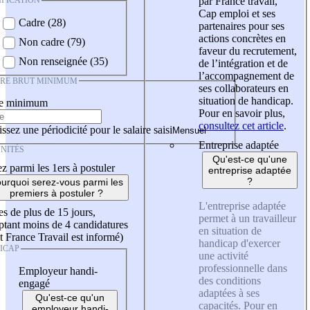
IFICATION
par France travail,
Cap emploi et ses
Cadre (28)
partenaires pour ses
actions concrètes en
Non cadre (79)
faveur du recrutement,
Non renseignée (35)
de l’intégration et de
l’accompagnement de
IRE BRUT MINIMUM
ses collaborateurs en
situation de handicap.
re minimum
Pour en savoir plus,
consultez cet article
.
ssez une périodicité pour le salaire saisi
Entreprise adaptée
NITÉS
Qu'est-ce qu'une
z parmi les 1ers à postuler
entreprise adaptée
?
urquoi serez-vous parmi les
premiers à postuler ?
L'entreprise adaptée
es de plus de 15 jours,
permet à un travailleur
tant moins de 4 candidatures
en situation de
t France Travail est informé)
handicap d'exercer
ICAP
une activité
professionnelle dans
Employeur handi-
des conditions
engagé
adaptées à ses
Qu'est-ce qu'un
capacités. Pour en
employeur handi-