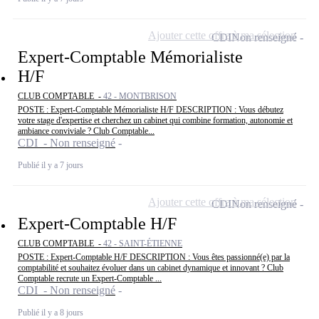
Ajouter cette offre à ma sélection
CDI
Non renseigné
Expert-Comptable Mémorialiste
H/F
CLUB COMPTABLE -
42 - MONTBRISON
POSTE : Expert-Comptable Mémorialiste H/F DESCRIPTION : Vous débutez
votre stage d'expertise et cherchez un cabinet qui combine formation, autonomie et
ambiance conviviale ? Club Comptable...
CDI - Non renseigné
Publié il y a 7 jours
Ajouter cette offre à ma sélection
CDI
Non renseigné
Expert-Comptable H/F
CLUB COMPTABLE -
42 - SAINT-ÉTIENNE
POSTE : Expert-Comptable H/F DESCRIPTION : Vous êtes passionné(e) par la
comptabilité et souhaitez évoluer dans un cabinet dynamique et innovant ? Club
Comptable recrute un Expert-Comptable ...
CDI - Non renseigné
Publié il y a 8 jours