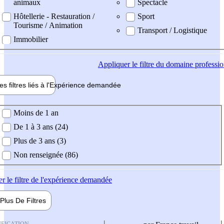
animaux
Spectacle
Hôtellerie - Restauration /
Sport
Tourisme / Animation
Transport / Logistique
Immobilier
Appliquer
le filtre du domaine professi
es filtres liés à l'
Expérience
demandée
ience demandée
Moins de 1 an
De 1 à 3 ans (24)
Plus de 3 ans (3)
Non renseignée (86)
er
le filtre de l'expérience demandée
Plus De
Filtres