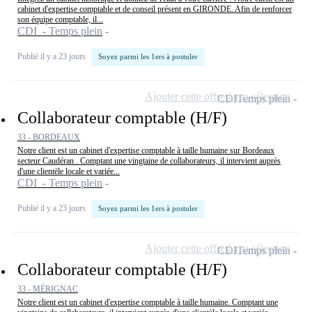
cabinet d'expertise comptable et de conseil présent en GIRONDE. Afin de renforcer
son équipe comptable, il...
CDI - Temps plein
Publié il y a 23 jours
Soyez parmi les 1ers à postuler
Ajouter cette offre à ma sélection
CDI
Temps plein
Collaborateur comptable (H/F)
33 - BORDEAUX
Notre client est un cabinet d'expertise comptable à taille humaine sur Bordeaux
secteur Caudéran . Comptant une vingtaine de collaborateurs, il intervient auprès
d'une clientèle locale et variée...
CDI - Temps plein
Publié il y a 23 jours
Soyez parmi les 1ers à postuler
Ajouter cette offre à ma sélection
CDI
Temps plein
Collaborateur comptable (H/F)
33 - MÉRIGNAC
Notre client est un cabinet d'expertise comptable à taille humaine. Comptant une