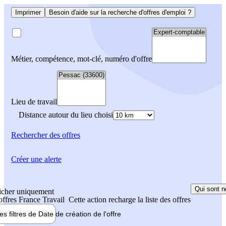
Imprimer
Besoin d'aide sur la recherche d'offres d'emploi ?
Métier, compétence, mot-clé, numéro d'offre
Lieu de travail
Distance autour du lieu choisi
Rechercher
des offres
Créer une alerte
Qui sont n
icher uniquement
 offres France Travail
Cette action recharge la liste des offres
les filtres de
Date de création
de l'offre