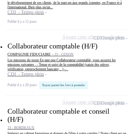
le développement de ses clients, de la start-up aux grands comptes, en France et à
l'international. Bien plus qu'un...
CDI - Temps plein
Publié il y a 12 jours
Ajouter cette offre à ma sélection
CDI
Temps plein
Collaborateur comptable (H/F)
COMPAGNIE FIDUCIAIRE -
33 - CENON
Les missions du poste En tant que Collaborateur comptable, vous assurez les
missions suivantes : - Tenue et suivi de la comptabilité (saisie des pièces,
vérification, rapprochement bancaire,...) -...
CDI - Temps plein
Publié il y a 20 jours
Soyez parmi les 1ers à postuler
Ajouter cette offre à ma sélection
CDI
Temps plein
Collaborateur comptable et conseil
(H/F)
33 - BORDEAUX
Intégrez un cabinet historique et donnez de l'élan à votre carrière ! Notre client est un