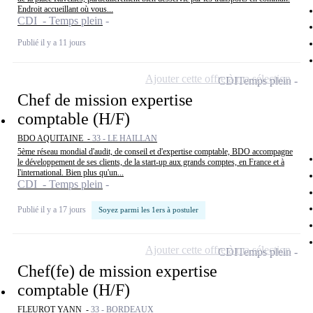
Endroit accueillant où vous...
CDI - Temps plein
Publié il y a 11 jours
Ajouter cette offre à ma sélection
CDI
Temps plein
Chef de mission expertise
comptable (H/F)
BDO AQUITAINE -
33 - LE HAILLAN
5ème réseau mondial d'audit, de conseil et d'expertise comptable, BDO accompagne
le développement de ses clients, de la start-up aux grands comptes, en France et à
l'international. Bien plus qu'un...
CDI - Temps plein
Publié il y a 17 jours
Soyez parmi les 1ers à postuler
Ajouter cette offre à ma sélection
CDI
Temps plein
Chef(fe) de mission expertise
comptable (H/F)
FLEUROT YANN -
33 - BORDEAUX