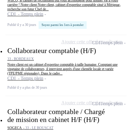
WIICO, le cabinet de recrutement qui vous accompagne pour donner vie à votre
carrière ! Notre client Notre client, cabinet d'expertise comptable situé à Mérignac,
recherche son futur Chef de...
CDI - Temps plein
Publié il y a 30 jours
Soyez parmi les 1ers à postuler
Ajouter cette offre à ma sélection
CDI
Temps plein
Collaborateur comptable (H/F)
33 - BORDEAUX
Notre client est un cabinet d'expertise comptable à taille humaine. Comptant une
vingtaine de collaborateurs, il intervient auprès d'une clientèle locale et variée
(TPE/PME régionales). Dans le cadre...
CDI - Temps plein
Publié il y a plus de 30 jours
Ajouter cette offre à ma sélection
CDI
Temps plein
Collaborateur comptable / Chargé
de mission en cabinet H/F (H/F)
SOGECA -
33 - LE BOUSCAT