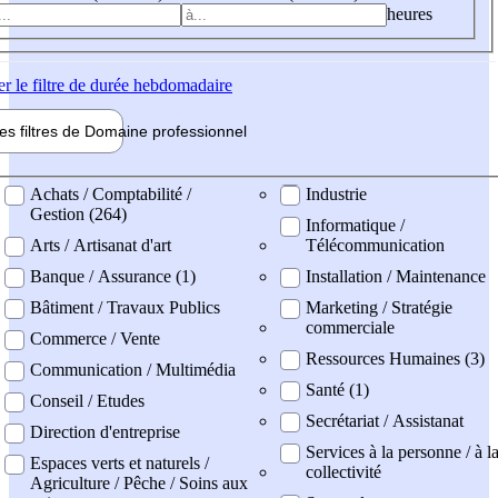
heures
er
le filtre de durée hebdomadaire
les filtres de
Domaine pro
fessionnel
ne professionel
Achats / Comptabilité /
Industrie
Gestion (264)
Informatique /
Arts / Artisanat d'art
Télécommunication
Banque / Assurance (1)
Installation / Maintenance
Bâtiment / Travaux Publics
Marketing / Stratégie
commerciale
Commerce / Vente
Ressources Humaines (3)
Communication / Multimédia
Santé (1)
Conseil / Etudes
Secrétariat / Assistanat
Direction d'entreprise
Services à la personne / à l
Espaces verts et naturels /
collectivité
Agriculture / Pêche / Soins aux