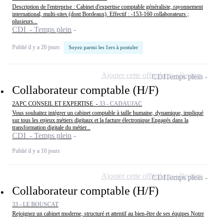
Description de l'entreprise : Cabinet d'expertise comptable généraliste, rayonnement
international, multi-sites (dont Bordeaux). Effectif : -153-160 collaborateurs ;
plusieurs...
CDI - Temps plein
Publié il y a 20 jours
Soyez parmi les 1ers à postuler
Ajouter cette offre à ma sélection
CDI
Temps plein
Collaborateur comptable (H/F)
2APC CONSEIL ET EXPERTISE -
33 - CADAUJAC
Vous souhaitez intégrer un cabinet comptable à taille humaine, dynamique, impliqué
sur tous les enjeux métiers digitaux et la facture électronique Engagés dans la
transformation digitale du métier...
CDI - Temps plein
Publié il y a 10 jours
Ajouter cette offre à ma sélection
CDI
Temps plein
Collaborateur comptable (H/F)
33 - LE BOUSCAT
Rejoignez un cabinet moderne, structuré et attentif au bien-être de ses équipes Notre