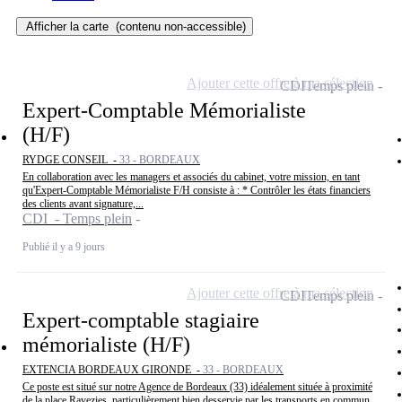
Afficher la carte
(contenu non-accessible)
Ajouter cette offre à ma sélection
CDI
Temps plein
Expert-Comptable Mémorialiste
(H/F)
RYDGE CONSEIL -
33 - BORDEAUX
En collaboration avec les managers et associés du cabinet, votre mission, en tant
qu'Expert-Comptable Mémorialiste F/H consiste à : * Contrôler les états financiers
des clients avant signature,...
CDI - Temps plein
Publié il y a 9 jours
Ajouter cette offre à ma sélection
CDI
Temps plein
Expert-comptable stagiaire
mémorialiste (H/F)
EXTENCIA BORDEAUX GIRONDE -
33 - BORDEAUX
Ce poste est situé sur notre Agence de Bordeaux (33) idéalement située à proximité
de la place Ravezies, particulièrement bien desservie par les transports en commun.