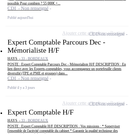
possible Pour combien ? 55 000€ +...
CDI - Non renseigné
Publié aujourd'hui
Ajouter cette offre à ma sélection
CDI
Non renseigné
Expert Comptable Parcours Dec -
Mémorialiste H/F
HAYS -
33 - BORDEAUX
POSTE : Expert Comptable Parcours Dec - Mémorialiste H/F DESCRIPTION : En
lien direct avec les Experts-comptables, vous accompagnez un portefeuille clients
diversifié (TPE et PME et groupes) dans...
CDI - Non renseigné
Publié il y a 3 jours
Ajouter cette offre à ma sélection
CDI
Non renseigné
Expert Comptable H/F
HAYS -
33 - BORDEAUX
POSTE : Expert Comptable H/F DESCRIPTION : Vos missions : * Superviser
l'ensemble de l'activité comptable du cabinet * Garantir la qualité technique des