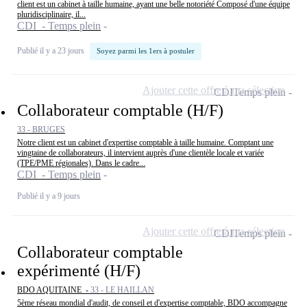
client est un cabinet à taille humaine, ayant une belle notoriété Composé d'une équipe
pluridisciplinaire, il...
CDI - Temps plein
Publié il y a 23 jours
Soyez parmi les 1ers à postuler
Ajouter cette offre à ma sélection
CDI
Temps plein
Collaborateur comptable (H/F)
33 - BRUGES
Notre client est un cabinet d'expertise comptable à taille humaine. Comptant une
vingtaine de collaborateurs, il intervient auprès d'une clientèle locale et variée
(TPE/PME régionales). Dans le cadre...
CDI - Temps plein
Publié il y a 9 jours
Ajouter cette offre à ma sélection
CDI
Temps plein
Collaborateur comptable
expérimenté (H/F)
BDO AQUITAINE -
33 - LE HAILLAN
5ème réseau mondial d'audit, de conseil et d'expertise comptable, BDO accompagne