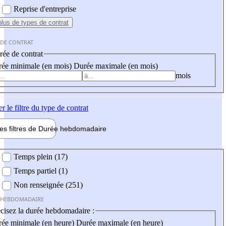
Reprise d'entreprise
plus
de types de contrat
 DE CONTRAT
ée de contrat
ée minimale (en mois)
Durée maximale (en mois)
mois
er
le filtre du type de contrat
les filtres de
Durée hebdo
madaire
 hebdomadaire
Temps plein (17)
Temps partiel (1)
Non renseignée (251)
 HEBDOMADAIRE
cisez la durée hebdomadaire :
ée minimale (en heure)
Durée maximale (en heure)