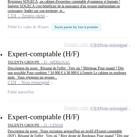
Rejoignez SOGECA, un cabinet d'expertise comptable dynamique et humain !
Intégrer SOGECA c'est bénéficier de la puissance d'un groupe indépendant en
croissance, leader sur son territoire, et...
CDI - Temps plein
Publié il y a plus de 30 jours
Soyez parmi les 1ers à postuler
Ajouter cette offre à ma sélection
CDI
Non renseigné
Expert-comptable (H/F)
TALENTS GROUPE -
33 - MÉRIGNAC
Description du poste : Résumé de l'offre : Vers où ? Mérignac Pour quand ? Dès
que possible Pour combien ? 34 000 € à 38 000 € à l'entrée Le cabinet en quelques
mots : Vous rejoignez un groupe...
CDI - Non renseigné
Publié aujourd'hui
Ajouter cette offre à ma sélection
CDI
Non renseigné
Expert-comptable (H/F)
TALENTS GROUPE -
33 - CENON
Description du poste : Nous recrutons aujourd'hui un profil d'Expert-comptable
(H/F). Résumé de l'offre : Vers où ? Rive droite de Bordeaux Pour quand ? Dès que