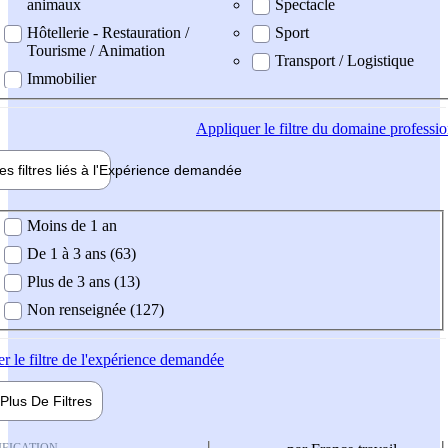
animaux
Spectacle
Hôtellerie - Restauration /
Sport
Tourisme / Animation
Transport / Logistique
Immobilier
Appliquer
le filtre du domaine professi
es filtres liés à l'
Expérience
demandée
ience demandée
Moins de 1 an
De 1 à 3 ans (63)
Plus de 3 ans (13)
Non renseignée (127)
er
le filtre de l'expérience demandée
Plus De
Filtres