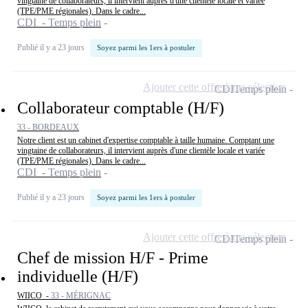
vingtaine de collaborateurs, il intervient auprès d'une clientèle locale et variée
(TPE/PME régionales). Dans le cadre...
CDI - Temps plein
Publié il y a 23 jours
Soyez parmi les 1ers à postuler
Ajouter cette offre à ma sélection
CDI
Temps plein
Collaborateur comptable (H/F)
33 - BORDEAUX
Notre client est un cabinet d'expertise comptable à taille humaine. Comptant une
vingtaine de collaborateurs, il intervient auprès d'une clientèle locale et variée
(TPE/PME régionales). Dans le cadre...
CDI - Temps plein
Publié il y a 23 jours
Soyez parmi les 1ers à postuler
Ajouter cette offre à ma sélection
CDI
Temps plein
Chef de mission H/F - Prime
individuelle (H/F)
WIICO -
33 - MÉRIGNAC