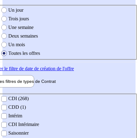
e création de l'offre
Un jour
Trois jours
Une semaine
Deux semaines
Un mois
Toutes les offres
er
le filtre de date de création de l'offre
les filtres de types de
Contrat
de contrat
CDI (268)
CDD (1)
Intérim
CDI Intérimaire
Saisonnier