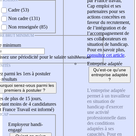
IFICATION
par France travail,
Cap emploi et ses
Cadre (53)
partenaires pour ses
actions concrètes en
Non cadre (131)
faveur du recrutement,
Non renseignée (85)
de l’intégration et de
l’accompagnement de
IRE BRUT MINIMUM
ses collaborateurs en
situation de handicap.
re minimum
Pour en savoir plus,
consultez cet article
.
ssez une périodicité pour le salaire saisi
Entreprise adaptée
NITÉS
Qu'est-ce qu'une
z parmi les 1ers à postuler
entreprise adaptée
)
résultats
?
urquoi serez-vous parmi les
L'entreprise adaptée
premiers à postuler ?
permet à un travailleur
es de plus de 15 jours,
en situation de
tant moins de 4 candidatures
handicap d'exercer
t France Travail est informé)
une activité
ICAP
professionnelle dans
des conditions
Employeur handi-
adaptées à ses
engagé
capacités. Pour en
Qu'est-ce qu'un