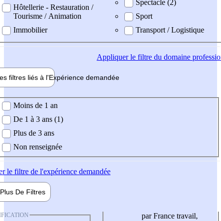
Spectacle (2)
Hôtellerie - Restauration /
Tourisme / Animation
Sport
Immobilier
Transport / Logistique
Appliquer
le filtre du domaine professi
es filtres liés à l'
Expérience
demandée
ience demandée
Moins de 1 an
De 1 à 3 ans (1)
Plus de 3 ans
Non renseignée
er
le filtre de l'expérience demandée
Plus De
Filtres
IFICATION
par France travail,