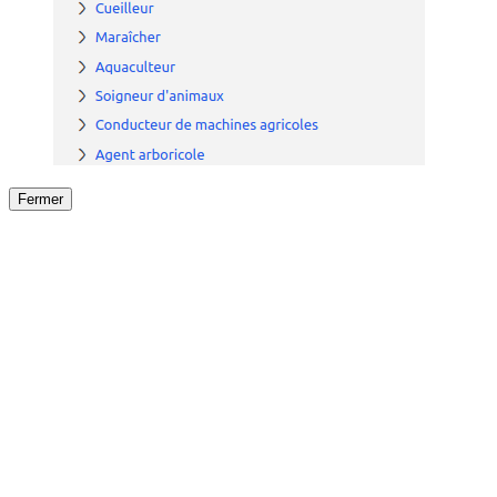
Fermer
Fermer
le détail de l'offre
/
Offre
sur
Offre précéden