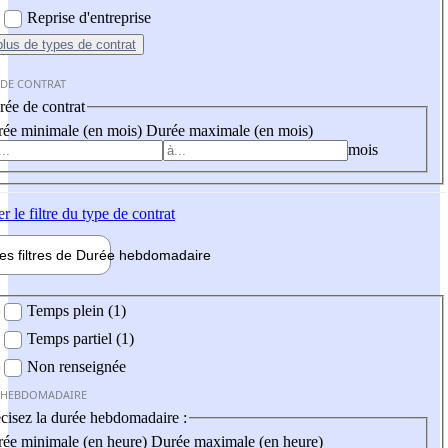
Reprise d'entreprise
plus
de types de contrat
 DE CONTRAT
ée de contrat
ée minimale (en mois)
Durée maximale (en mois)
mois
er
le filtre du type de contrat
les filtres de
Durée hebdo
madaire
 hebdomadaire
Temps plein (1)
Temps partiel (1)
Non renseignée
 HEBDOMADAIRE
cisez la durée hebdomadaire :
ée minimale (en heure)
Durée maximale (en heure)