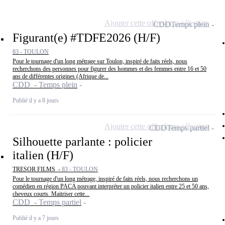
Ajouter cette offre à ma sélection
CDD
Temps plein
Figurant(e) #TDFE2026 (H/F)
83 - TOULON
Pour le tournage d'un long métrage sur Toulon, inspiré de faits réels, nous
recherchons des personnes pour figurer des hommes et des femmes entre 16 et 50
ans de différentes origines (Afrique de...
CDD - Temps plein
Publié il y a 8 jours
Ajouter cette offre à ma sélection
CDD
Temps partiel
Silhouette parlante : policier
italien (H/F)
TRESOR FILMS -
83 - TOULON
Pour le tournage d'un long métrage, inspiré de faits réels, nous recherchons un
comédien en région PACA pouvant interpréter un policier italien entre 25 et 50 ans,
cheveux courts. Maitriser cette...
CDD - Temps partiel
Publié il y a 7 jours