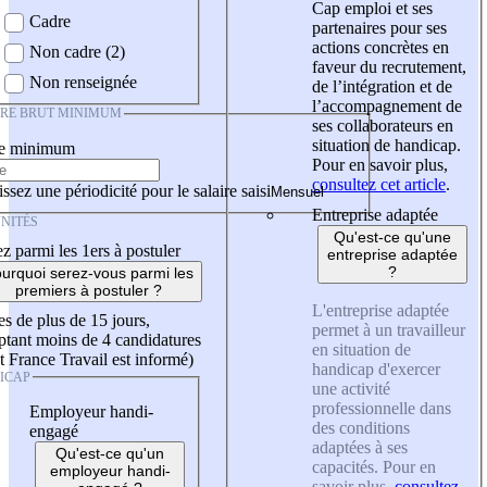
Cap emploi et ses
Cadre
partenaires pour ses
actions concrètes en
Non cadre (2)
faveur du recrutement,
Non renseignée
de l’intégration et de
l’accompagnement de
IRE BRUT MINIMUM
ses collaborateurs en
situation de handicap.
re minimum
Pour en savoir plus,
consultez cet article
.
ssez une périodicité pour le salaire saisi
Entreprise adaptée
NITÉS
Qu'est-ce qu'une
z parmi les 1ers à postuler
entreprise adaptée
?
urquoi serez-vous parmi les
premiers à postuler ?
L'entreprise adaptée
es de plus de 15 jours,
permet à un travailleur
tant moins de 4 candidatures
en situation de
t France Travail est informé)
handicap d'exercer
ICAP
une activité
professionnelle dans
Employeur handi-
des conditions
engagé
adaptées à ses
Qu'est-ce qu'un
capacités. Pour en
employeur handi-
savoir plus,
consultez