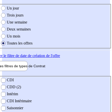
e création de l'offre
Un jour
Trois jours
Une semaine
Deux semaines
Un mois
Toutes les offres
er
le filtre de date de création de l'offre
les filtres de types de
Contrat
de contrat
CDI
CDD (2)
Intérim
CDI Intérimaire
Saisonnier