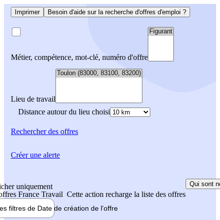
Imprimer
Besoin d'aide sur la recherche d'offres d'emploi ?
Métier, compétence, mot-clé, numéro d'offre
Lieu de travail
Distance autour du lieu choisi
Rechercher
des offres
Créer une alerte
Qui sont n
icher uniquement
 offres France Travail
Cette action recharge la liste des offres
les filtres de
Date de création
de l'offre