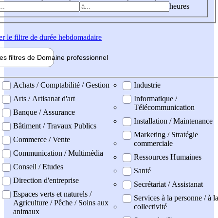
heures
er
le filtre de durée hebdomadaire
les filtres de
Domaine pro
fessionnel
ne professionel
Achats / Comptabilité / Gestion
Industrie
Arts / Artisanat d'art
Informatique /
Télécommunication
Banque / Assurance
Installation / Maintenance
Bâtiment / Travaux Publics
Marketing / Stratégie
Commerce / Vente
commerciale
Communication / Multimédia
Ressources Humaines
Conseil / Etudes
Santé
Direction d'entreprise
Secrétariat / Assistanat
Espaces verts et naturels /
Services à la personne / à l
Agriculture / Pêche / Soins aux
collectivité
animaux