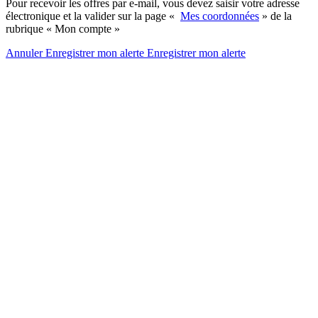
Pour recevoir les offres par e-mail, vous devez saisir votre adresse
électronique et la valider sur la page «
Mes coordonnées
» de la
rubrique « Mon compte »
Annuler
Enregistrer mon alerte
Enregistrer
mon alerte