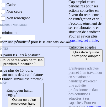
Cap emploi et ses
Cadre
partenaires pour ses
actions concrètes en
Non cadre
faveur du recrutement,
Non renseignée
de l’intégration et de
l’accompagnement de
IRE BRUT MINIMUM
ses collaborateurs en
situation de handicap.
re minimum
Pour en savoir plus,
consultez cet article
.
ssez une périodicité pour le salaire saisi
Entreprise adaptée
NITÉS
Qu'est-ce qu'une
z parmi les 1ers à postuler
entreprise adaptée
?
urquoi serez-vous parmi les
premiers à postuler ?
L'entreprise adaptée
es de plus de 15 jours,
permet à un travailleur
tant moins de 4 candidatures
en situation de
t France Travail est informé)
handicap d'exercer
ICAP
une activité
professionnelle dans
Employeur handi-
des conditions
engagé
adaptées à ses
Qu'est-ce qu'un
capacités. Pour en
employeur handi-
savoir plus,
consultez