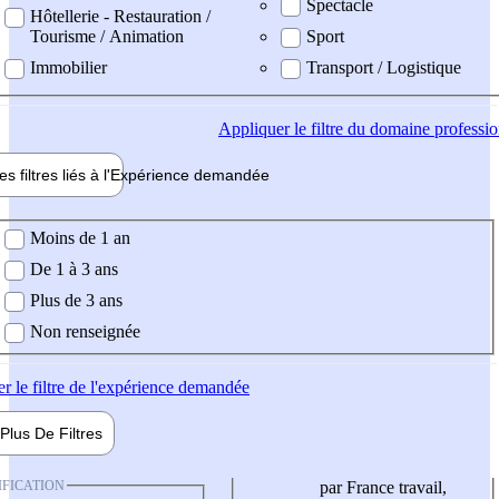
Spectacle
Hôtellerie - Restauration /
Tourisme / Animation
Sport
Immobilier
Transport / Logistique
Appliquer
le filtre du domaine professi
es filtres liés à l'
Expérience
demandée
ience demandée
Moins de 1 an
De 1 à 3 ans
Plus de 3 ans
Non renseignée
er
le filtre de l'expérience demandée
Plus De
Filtres
IFICATION
par France travail,