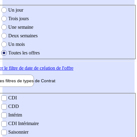
e création de l'offre
Un jour
Trois jours
Une semaine
Deux semaines
Un mois
Toutes les offres
er
le filtre de date de création de l'offre
les filtres de types de
Contrat
de contrat
CDI
CDD
Intérim
CDI Intérimaire
Saisonnier