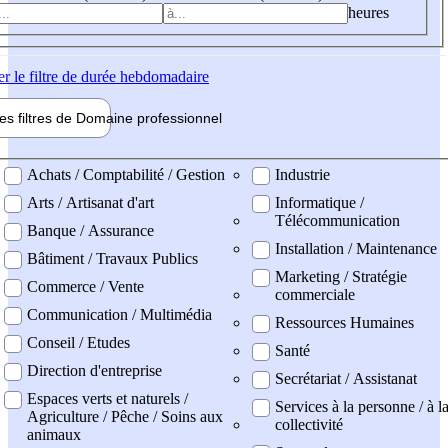
heures
er
le filtre de durée hebdomadaire
les filtres de
Domaine pro
fessionnel
ne professionel
Achats / Comptabilité / Gestion
Industrie
Arts / Artisanat d'art
Informatique /
Télécommunication
Banque / Assurance
Installation / Maintenance
Bâtiment / Travaux Publics
Marketing / Stratégie
Commerce / Vente
commerciale
Communication / Multimédia
Ressources Humaines
Conseil / Etudes
Santé
Direction d'entreprise
Secrétariat / Assistanat
Espaces verts et naturels /
Services à la personne / à l
Agriculture / Pêche / Soins aux
collectivité
animaux