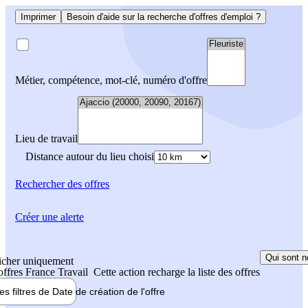
Imprimer
Besoin d'aide sur la recherche d'offres d'emploi ?
Métier, compétence, mot-clé, numéro d'offre
Lieu de travail
Distance autour du lieu choisi
Rechercher
des offres
Créer une alerte
Qui sont n
icher uniquement
 offres France Travail
Cette action recharge la liste des offres
les filtres de
Date de création
de l'offre