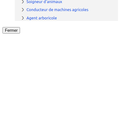
Fermer
Fermer
le détail de l'offre
/
Offre
sur
Offre précéden