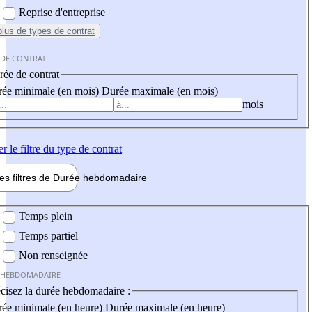
Reprise d'entreprise
plus
de types de contrat
 DE CONTRAT
ée de contrat
ée minimale (en mois)
Durée maximale (en mois)
mois
er
le filtre du type de contrat
les filtres de
Durée hebdo
madaire
 hebdomadaire
Temps plein
Temps partiel
Non renseignée
 HEBDOMADAIRE
cisez la durée hebdomadaire :
ée minimale (en heure)
Durée maximale (en heure)