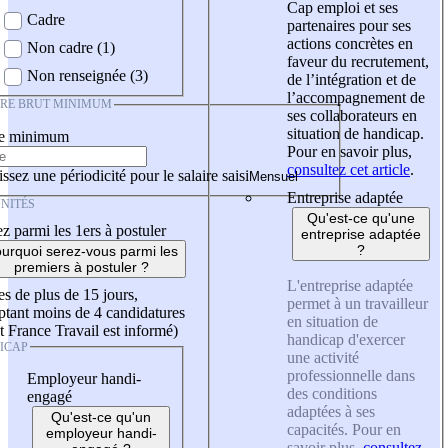
Cap emploi et ses
Cadre
partenaires pour ses
actions concrètes en
Non cadre (1)
faveur du recrutement,
Non renseignée (3)
de l’intégration et de
l’accompagnement de
IRE BRUT MINIMUM
ses collaborateurs en
situation de handicap.
re minimum
Pour en savoir plus,
consultez cet article
.
ssez une périodicité pour le salaire saisi
Entreprise adaptée
NITÉS
Qu'est-ce qu'une
z parmi les 1ers à postuler
entreprise adaptée
?
urquoi serez-vous parmi les
premiers à postuler ?
L'entreprise adaptée
es de plus de 15 jours,
permet à un travailleur
tant moins de 4 candidatures
en situation de
t France Travail est informé)
handicap d'exercer
ICAP
une activité
professionnelle dans
Employeur handi-
des conditions
engagé
adaptées à ses
Qu'est-ce qu'un
capacités. Pour en
employeur handi-
savoir plus,
consultez