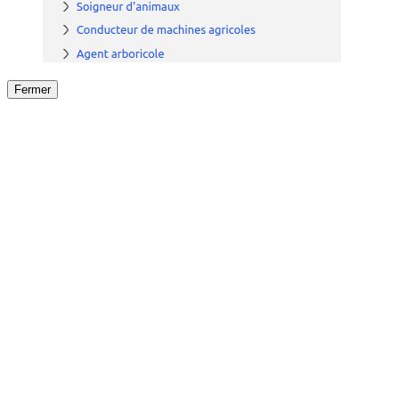
Fermer
Fermer
le détail de l'offre
/
Offre
sur
Offre précéden