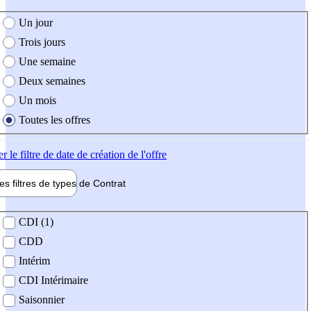
e création de l'offre
Un jour
Trois jours
Une semaine
Deux semaines
Un mois
Toutes les offres
er
le filtre de date de création de l'offre
les filtres de types de
Contrat
de contrat
CDI (1)
CDD
Intérim
CDI Intérimaire
Saisonnier