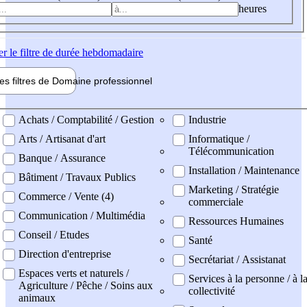
heures
er
le filtre de durée hebdomadaire
les filtres de
Domaine pro
fessionnel
ne professionel
Achats / Comptabilité / Gestion
Industrie
Arts / Artisanat d'art
Informatique /
Télécommunication
Banque / Assurance
Installation / Maintenance
Bâtiment / Travaux Publics
Marketing / Stratégie
Commerce / Vente (4)
commerciale
Communication / Multimédia
Ressources Humaines
Conseil / Etudes
Santé
Direction d'entreprise
Secrétariat / Assistanat
Espaces verts et naturels /
Services à la personne / à l
Agriculture / Pêche / Soins aux
collectivité
animaux