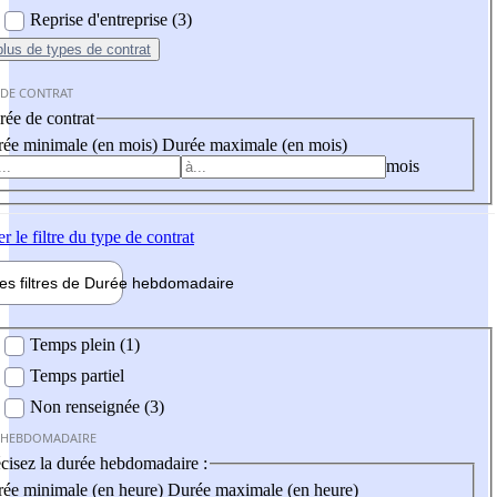
Reprise d'entreprise (3)
plus
de types de contrat
 DE CONTRAT
ée de contrat
ée minimale (en mois)
Durée maximale (en mois)
mois
er
le filtre du type de contrat
les filtres de
Durée hebdo
madaire
 hebdomadaire
Temps plein (1)
Temps partiel
Non renseignée (3)
 HEBDOMADAIRE
cisez la durée hebdomadaire :
ée minimale (en heure)
Durée maximale (en heure)