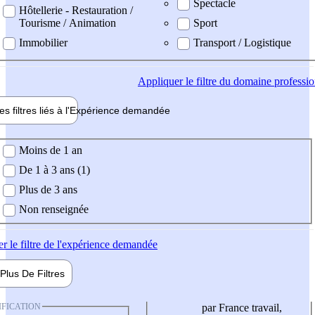
Spectacle
Hôtellerie - Restauration /
Tourisme / Animation
Sport
Immobilier
Transport / Logistique
Appliquer
le filtre du domaine professi
es filtres liés à l'
Expérience
demandée
ience demandée
Moins de 1 an
De 1 à 3 ans (1)
Plus de 3 ans
Non renseignée
er
le filtre de l'expérience demandée
Plus De
Filtres
IFICATION
par France travail,