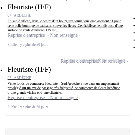
Fleuriste (H/F)
07 - ARDÈCHE
En sud Ardèche, dans le centre d'un bourg très touristique,emplacement n1 pour
cette belle boutique de cadeaux, souvenirs fleurs .Cet établissement dispose d'une
surface de vente d'environ 135 m²,...
Reprise d'entreprise - Non renseigné
Publié il y a plus de 30 jours
Ajouter cette offre à ma sélection
Reprise d'entreprise
Non renseigné
Fleuriste (H/F)
07 - ARDÈCHE
Vente fonds de commerce Fleuriste – Sud Ardèche Situé dans un emplacement
privilégié sur un axe de passage très fréquenté, ce commerce de fleurs bénéficie
d’une grande vitrine et d’une clientèle...
Reprise d'entreprise - Non renseigné
Publié il y a plus de 30 jours