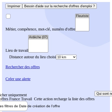
Imprimer
Besoin d'aide sur la recherche d'offres d'emploi ?
Métier, compétence, mot-clé, numéro d'offre
Lieu de travail
Distance autour du lieu choisi
Rechercher
des offres
Créer une alerte
Qui sont n
icher uniquement
 offres France Travail
Cette action recharge la liste des offres
les filtres de
Date de création
de l'offre