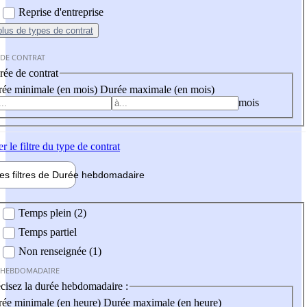
Reprise d'entreprise
plus
de types de contrat
 DE CONTRAT
ée de contrat
ée minimale (en mois)
Durée maximale (en mois)
mois
er
le filtre du type de contrat
les filtres de
Durée hebdo
madaire
 hebdomadaire
Temps plein (2)
Temps partiel
Non renseignée (1)
 HEBDOMADAIRE
cisez la durée hebdomadaire :
ée minimale (en heure)
Durée maximale (en heure)