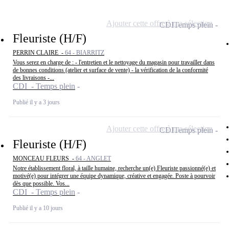
Ajouter cette offre à ma sélection
CDI
Temps plein
Fleuriste (H/F)
PERRIN CLAIRE -
64 - BIARRITZ
Vous serez en charge de : - l'entretien et le nettoyage du magasin pour travailler dans
de bonnes conditions (atelier et surface de vente) - la vérification de la conformité
des livraisons -...
CDI - Temps plein
Publié il y a 3 jours
Ajouter cette offre à ma sélection
CDI
Temps plein
Fleuriste (H/F)
MONCEAU FLEURS -
64 - ANGLET
Notre établissement floral, à taille humaine, recherche un(e) Fleuriste passionné(e) et
motivé(e) pour intégrer une équipe dynamique, créative et engagée. Poste à pourvoir
dès que possible. Vos...
CDI - Temps plein
Publié il y a 10 jours