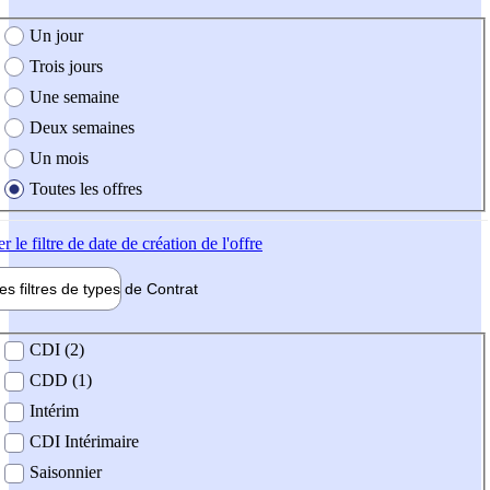
e création de l'offre
Un jour
Trois jours
Une semaine
Deux semaines
Un mois
Toutes les offres
er
le filtre de date de création de l'offre
les filtres de types de
Contrat
de contrat
CDI (2)
CDD (1)
Intérim
CDI Intérimaire
Saisonnier