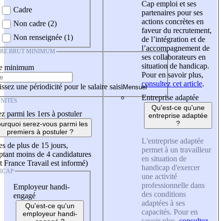
Cap emploi et ses
Cadre
partenaires pour ses
actions concrètes en
Non cadre (2)
faveur du recrutement,
Non renseignée (1)
de l’intégration et de
l’accompagnement de
IRE BRUT MINIMUM
ses collaborateurs en
situation de handicap.
re minimum
Pour en savoir plus,
consultez cet article
.
ssez une périodicité pour le salaire saisi
Entreprise adaptée
NITÉS
Qu'est-ce qu'une
z parmi les 1ers à postuler
entreprise adaptée
?
urquoi serez-vous parmi les
premiers à postuler ?
L'entreprise adaptée
es de plus de 15 jours,
permet à un travailleur
tant moins de 4 candidatures
en situation de
t France Travail est informé)
handicap d'exercer
ICAP
une activité
professionnelle dans
Employeur handi-
des conditions
engagé
adaptées à ses
Qu'est-ce qu'un
capacités. Pour en
employeur handi-
savoir plus,
consultez