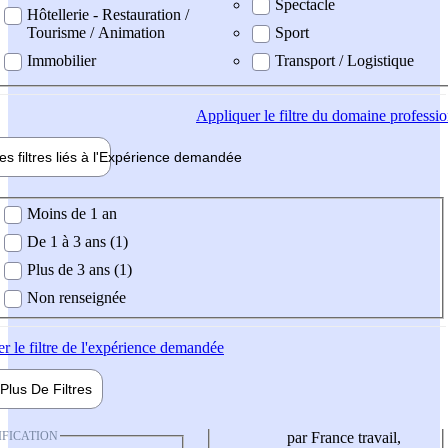
Spectacle
Hôtellerie - Restauration /
Tourisme / Animation
Sport
Immobilier
Transport / Logistique
Appliquer
le filtre du domaine professi
es filtres liés à l'
Expérience
demandée
ience demandée
Moins de 1 an
De 1 à 3 ans (1)
Plus de 3 ans (1)
Non renseignée
er
le filtre de l'expérience demandée
Plus De
Filtres
IFICATION
par France travail,