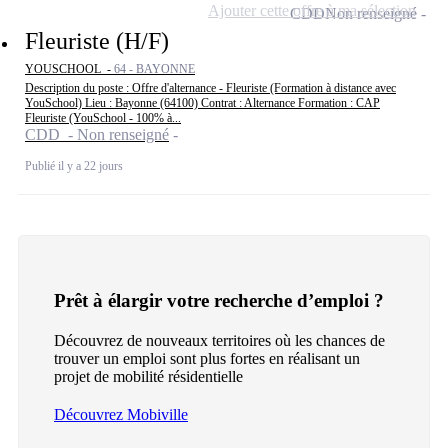
Ajouter cette offre à ma sélection
CDD
Non renseigné
Fleuriste (H/F)
YOUSCHOOL -
64 - BAYONNE
Description du poste : Offre d'alternance - Fleuriste (Formation à distance avec
YouSchool) Lieu : Bayonne (64100) Contrat : Alternance Formation : CAP
Fleuriste (YouSchool - 100% à...
CDD - Non renseigné
Publié il y a 22 jours
Prêt à élargir votre recherche d’emploi ?
Découvrez de nouveaux territoires où les chances de
trouver un emploi sont plus fortes en réalisant un
projet de mobilité résidentielle
Découvrez Mobiville