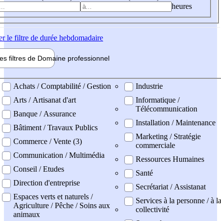
heures
er
le filtre de durée hebdomadaire
les filtres de
Domaine pro
fessionnel
ne professionel
Achats / Comptabilité / Gestion
Industrie
Arts / Artisanat d'art
Informatique /
Télécommunication
Banque / Assurance
Installation / Maintenance
Bâtiment / Travaux Publics
Marketing / Stratégie
Commerce / Vente (3)
commerciale
Communication / Multimédia
Ressources Humaines
Conseil / Etudes
Santé
Direction d'entreprise
Secrétariat / Assistanat
Espaces verts et naturels /
Services à la personne / à l
Agriculture / Pêche / Soins aux
collectivité
animaux