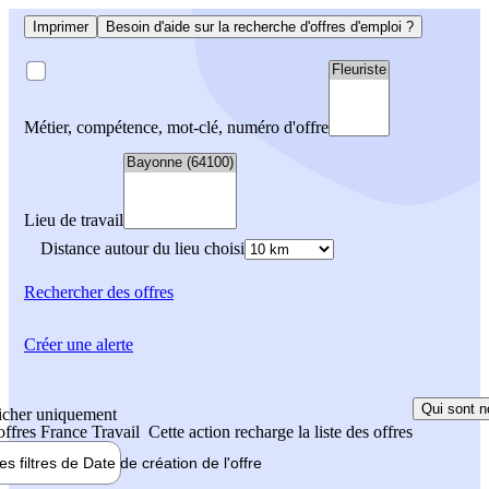
Imprimer
Besoin d'aide sur la recherche d'offres d'emploi ?
Métier, compétence, mot-clé, numéro d'offre
Lieu de travail
Distance autour du lieu choisi
Rechercher
des offres
Créer une alerte
Qui sont n
icher uniquement
 offres France Travail
Cette action recharge la liste des offres
les filtres de
Date de création
de l'offre