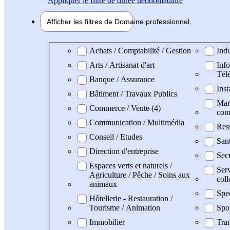
Appliquer
le filtre de durée hebdomadaire
Afficher les filtres de
Domaine pro
fessionnel
Domaine professionel
Achats / Comptabilité / Gestion
Indu
Arts / Artisanat d'art
Info
Tél
Banque / Assurance
Inst
Bâtiment / Travaux Publics
Mark
Commerce / Vente (4)
com
Communication / Multimédia
Res
Conseil / Etudes
San
Direction d'entreprise
Secr
Espaces verts et naturels /
Serv
Agriculture / Pêche / Soins aux
coll
animaux
Spe
Hôtellerie - Restauration /
Tourisme / Animation
Spo
Immobilier
Tran