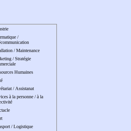
strie
rmatique /
écommunication
allation / Maintenance
eting / Stratégie
merciale
sources Humaines
té
étariat / Assistanat
ices à la personne / à la
ectivité
ctacle
rt
sport / Logistique