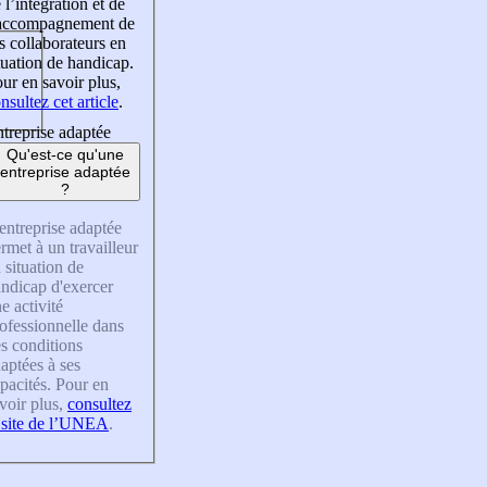
 l’intégration et de
’accompagnement de
s collaborateurs en
tuation de handicap.
ur en savoir plus,
nsultez cet article
.
treprise adaptée
Qu'est-ce qu'une
entreprise adaptée
?
entreprise adaptée
rmet à un travailleur
 situation de
ndicap d'exercer
e activité
ofessionnelle dans
s conditions
aptées à ses
pacités. Pour en
voir plus,
consultez
 site de l’UNEA
.