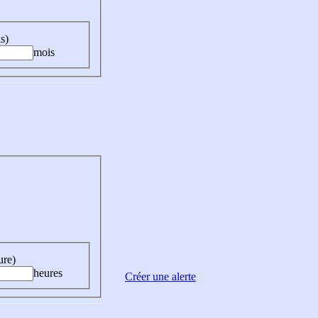
s)
mois
ure)
heures
Créer une alerte