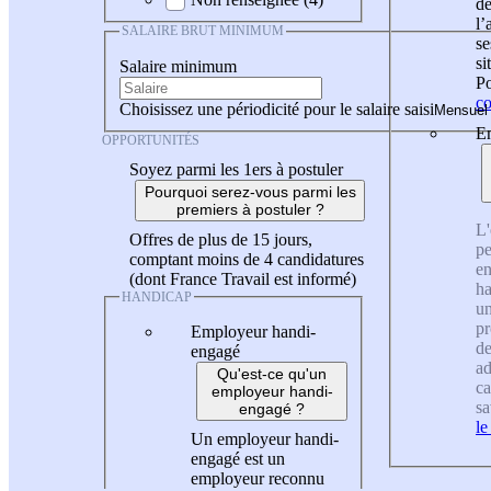
de
l
SALAIRE BRUT MINIMUM
se
si
Salaire minimum
Po
co
Choisissez une périodicité pour le salaire saisi
En
OPPORTUNITÉS
Soyez parmi les 1ers à postuler
Pourquoi serez-vous parmi les
premiers à postuler ?
L'
Offres de plus de 15 jours,
pe
comptant moins de 4 candidatures
en
(dont France Travail est informé)
ha
HANDICAP
un
pr
Employeur handi-
de
engagé
ad
Qu'est-ce qu'un
ca
employeur handi-
sa
engagé ?
le
Un employeur handi-
engagé est un
employeur reconnu