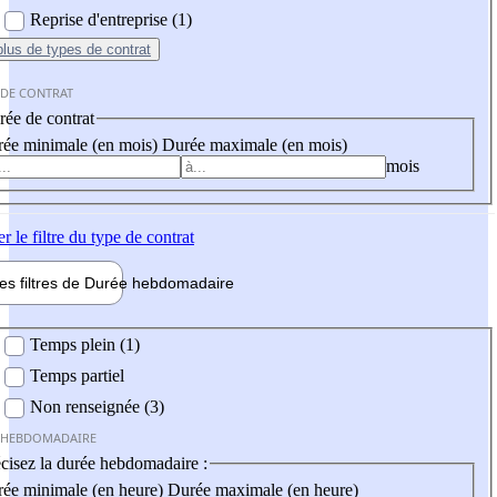
Reprise d'entreprise (1)
plus
de types de contrat
 DE CONTRAT
ée de contrat
ée minimale (en mois)
Durée maximale (en mois)
mois
er
le filtre du type de contrat
les filtres de
Durée hebdo
madaire
 hebdomadaire
Temps plein (1)
Temps partiel
Non renseignée (3)
 HEBDOMADAIRE
cisez la durée hebdomadaire :
ée minimale (en heure)
Durée maximale (en heure)