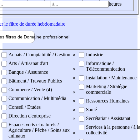
heures
er
le filtre de durée hebdomadaire
les filtres de
Domaine pro
fessionnel
ne professionel
Achats / Comptabilité / Gestion
Industrie
Arts / Artisanat d'art
Informatique /
Télécommunication
Banque / Assurance
Installation / Maintenance
Bâtiment / Travaux Publics
Marketing / Stratégie
Commerce / Vente (4)
commerciale
Communication / Multimédia
Ressources Humaines
Conseil / Etudes
Santé
Direction d'entreprise
Secrétariat / Assistanat
Espaces verts et naturels /
Services à la personne / à l
Agriculture / Pêche / Soins aux
collectivité
animaux