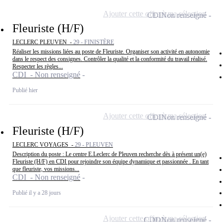
Ajouter cette offre à ma sélection
CDI
Non renseigné
Fleuriste (H/F)
LECLERC PLEUVEN -
29 - FINISTÈRE
Réaliser les missions liées au poste de Fleuriste. Organiser son activité en autonomie
dans le respect des consignes. Contrôler la qualité et la conformité du travail réalisé.
Respecter les règles...
CDI - Non renseigné
Publié hier
Ajouter cette offre à ma sélection
CDI
Non renseigné
Fleuriste (H/F)
LECLERC VOYAGES -
29 - PLEUVEN
Description du poste : Le centre E.Leclerc de Pleuven recherche dès à présent un(e)
Fleuriste (H/F) en CDI pour rejoindre son équipe dynamique et passionnée . En tant
que fleuriste, vos missions...
CDI - Non renseigné
Publié il y a 28 jours
Ajouter cette offre à ma sélection
CDD
Non renseigné