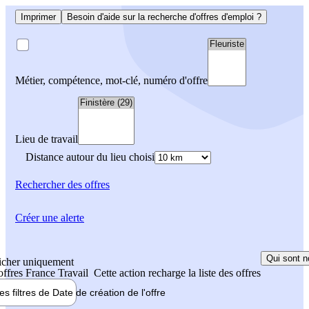
Imprimer
Besoin d'aide sur la recherche d'offres d'emploi ?
Métier, compétence, mot-clé, numéro d'offre
Lieu de travail
Distance autour du lieu choisi
Rechercher
des offres
Créer une alerte
Qui sont n
icher uniquement
 offres France Travail
Cette action recharge la liste des offres
les filtres de
Date de création
de l'offre