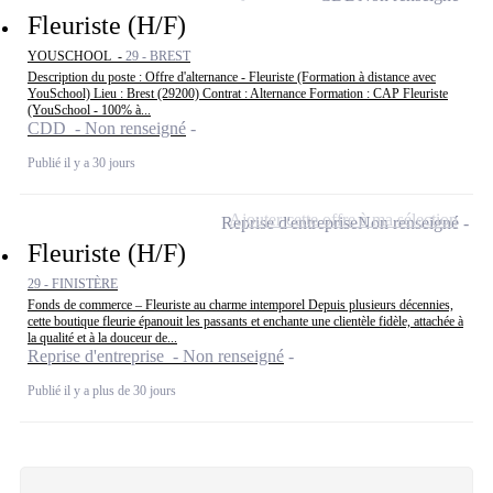
Fleuriste (H/F)
YOUSCHOOL -
29 - BREST
Description du poste : Offre d'alternance - Fleuriste (Formation à distance avec
YouSchool) Lieu : Brest (29200) Contrat : Alternance Formation : CAP Fleuriste
(YouSchool - 100% à...
CDD - Non renseigné
Publié il y a 30 jours
Ajouter cette offre à ma sélection
Reprise d'entreprise
Non renseigné
Fleuriste (H/F)
29 - FINISTÈRE
Fonds de commerce – Fleuriste au charme intemporel Depuis plusieurs décennies,
cette boutique fleurie épanouit les passants et enchante une clientèle fidèle, attachée à
la qualité et à la douceur de...
Reprise d'entreprise - Non renseigné
Publié il y a plus de 30 jours