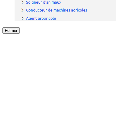
Fermer
Fermer
le détail de l'offre
/
Offre
sur
Offre précéden