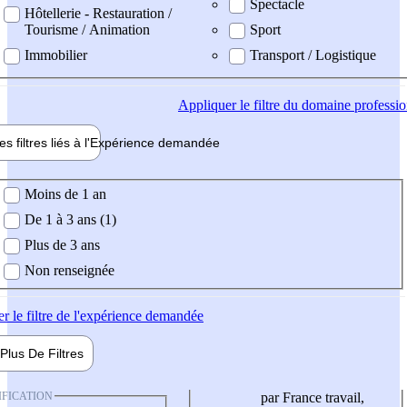
Spectacle
Hôtellerie - Restauration /
Tourisme / Animation
Sport
Immobilier
Transport / Logistique
Appliquer
le filtre du domaine professi
es filtres liés à l'
Expérience
demandée
ience demandée
Moins de 1 an
De 1 à 3 ans (1)
Plus de 3 ans
Non renseignée
er
le filtre de l'expérience demandée
Plus De
Filtres
IFICATION
par France travail,