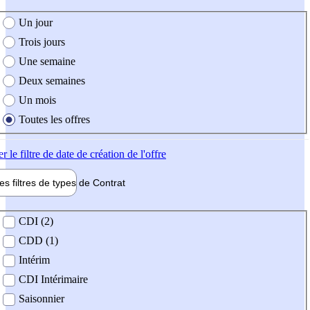
e création de l'offre
Un jour
Trois jours
Une semaine
Deux semaines
Un mois
Toutes les offres
er
le filtre de date de création de l'offre
les filtres de types de
Contrat
de contrat
CDI (2)
CDD (1)
Intérim
CDI Intérimaire
Saisonnier