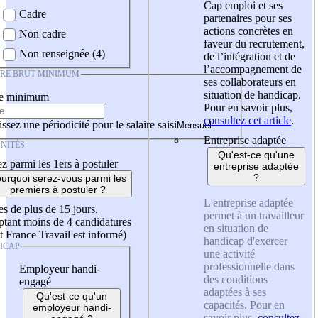
Cap emploi et ses
Cadre
partenaires pour ses
actions concrètes en
Non cadre
faveur du recrutement,
Non renseignée (4)
de l’intégration et de
l’accompagnement de
IRE BRUT MINIMUM
ses collaborateurs en
situation de handicap.
re minimum
Pour en savoir plus,
consultez cet article
.
ssez une périodicité pour le salaire saisi
Entreprise adaptée
NITÉS
Qu'est-ce qu'une
z parmi les 1ers à postuler
entreprise adaptée
?
urquoi serez-vous parmi les
premiers à postuler ?
L'entreprise adaptée
es de plus de 15 jours,
permet à un travailleur
tant moins de 4 candidatures
en situation de
t France Travail est informé)
handicap d'exercer
ICAP
une activité
professionnelle dans
Employeur handi-
des conditions
engagé
adaptées à ses
Qu'est-ce qu'un
capacités. Pour en
employeur handi-
savoir plus,
consultez