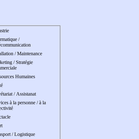
strie
rmatique /
écommunication
allation / Maintenance
eting / Stratégie
merciale
sources Humaines
té
étariat / Assistanat
ices à la personne / à la
ectivité
ctacle
rt
sport / Logistique