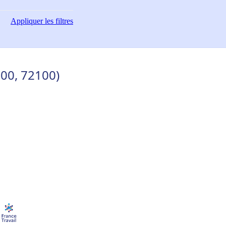
Appliquer
les filtres
000, 72100)