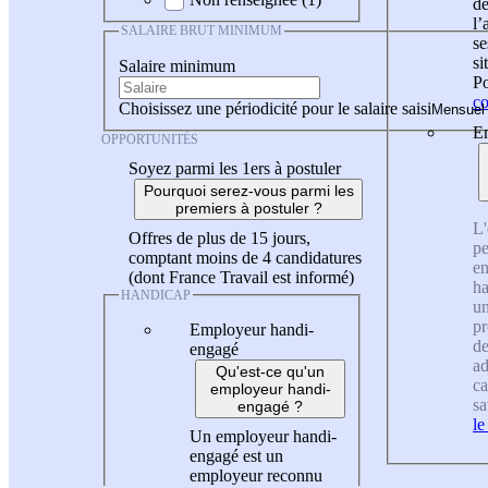
de
l
SALAIRE BRUT MINIMUM
se
si
Salaire minimum
Po
co
Choisissez une périodicité pour le salaire saisi
En
OPPORTUNITÉS
Soyez parmi les 1ers à postuler
Pourquoi serez-vous parmi les
premiers à postuler ?
L'
Offres de plus de 15 jours,
pe
comptant moins de 4 candidatures
en
(dont France Travail est informé)
ha
HANDICAP
un
pr
Employeur handi-
de
engagé
ad
Qu'est-ce qu'un
ca
employeur handi-
sa
engagé ?
le
Un employeur handi-
engagé est un
employeur reconnu