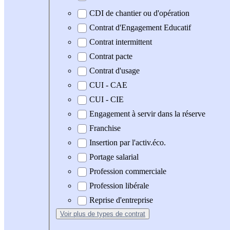
CDI de chantier ou d'opération
Contrat d'Engagement Educatif
Contrat intermittent
Contrat pacte
Contrat d'usage
CUI - CAE
CUI - CIE
Engagement à servir dans la réserve
Franchise
Insertion par l'activ.éco.
Portage salarial
Profession commerciale
Profession libérale
Reprise d'entreprise
Voir plus
de types de contrat