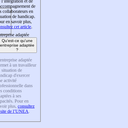
 l’intégration et de
’accompagnement de
s collaborateurs en
tuation de handicap.
ur en savoir plus,
nsultez cet article
.
treprise adaptée
Qu'est-ce qu'une
entreprise adaptée
?
entreprise adaptée
rmet à un travailleur
 situation de
ndicap d'exercer
e activité
ofessionnelle dans
s conditions
aptées à ses
pacités. Pour en
voir plus,
consultez
 site de l’UNEA
.