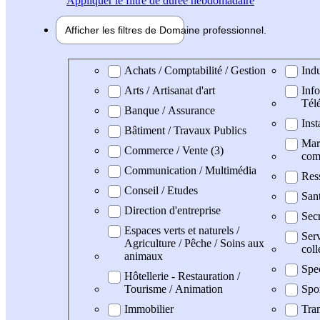
Appliquer
le filtre de durée hebdomadaire
Afficher les filtres de
Domaine pro
fessionnel
Domaine professionel
Achats / Comptabilité / Gestion
Indu
Arts / Artisanat d'art
Info
Tél
Banque / Assurance
Inst
Bâtiment / Travaux Publics
Mark
Commerce / Vente (3)
com
Communication / Multimédia
Res
Conseil / Etudes
San
Direction d'entreprise
Secr
Espaces verts et naturels /
Serv
Agriculture / Pêche / Soins aux
coll
animaux
Spe
Hôtellerie - Restauration /
Tourisme / Animation
Spo
Immobilier
Tran