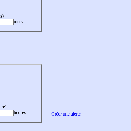
s)
mois
ure)
heures
Créer une alerte