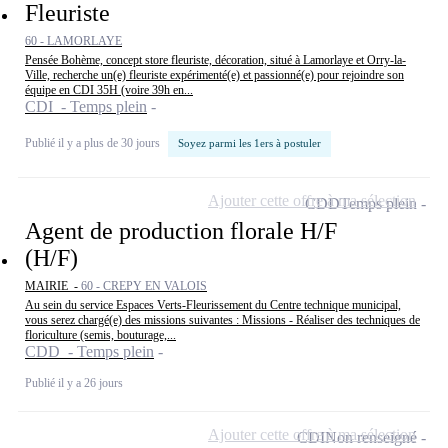
Fleuriste
60 - LAMORLAYE
Pensée Bohème, concept store fleuriste, décoration, situé à Lamorlaye et Orry-la-
Ville, recherche un(e) fleuriste expérimenté(e) et passionné(e) pour rejoindre son
équipe en CDI 35H (voire 39h en...
CDI - Temps plein
Publié il y a plus de 30 jours
Soyez parmi les 1ers à postuler
Ajouter cette offre à ma sélection
CDD
Temps plein
Agent de production florale H/F
(H/F)
MAIRIE -
60 - CREPY EN VALOIS
Au sein du service Espaces Verts-Fleurissement du Centre technique municipal,
vous serez chargé(e) des missions suivantes : Missions - Réaliser des techniques de
floriculture (semis, bouturage,...
CDD - Temps plein
Publié il y a 26 jours
Ajouter cette offre à ma sélection
CDI
Non renseigné