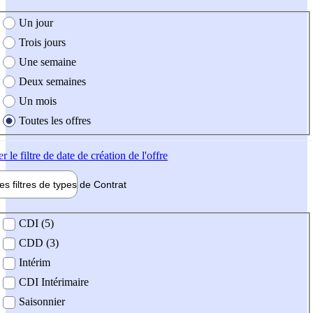
e création de l'offre
Un jour
Trois jours
Une semaine
Deux semaines
Un mois
Toutes les offres
er
le filtre de date de création de l'offre
les filtres de types de
Contrat
de contrat
CDI (5)
CDD (3)
Intérim
CDI Intérimaire
Saisonnier