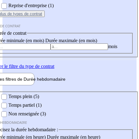
Reprise d'entreprise (1)
plus
de types de contrat
 DE CONTRAT
ée de contrat
ée minimale (en mois)
Durée maximale (en mois)
mois
er
le filtre du type de contrat
les filtres de
Durée hebdo
madaire
 hebdomadaire
Temps plein (5)
Temps partiel (1)
Non renseignée (3)
 HEBDOMADAIRE
cisez la durée hebdomadaire :
ée minimale (en heure)
Durée maximale (en heure)