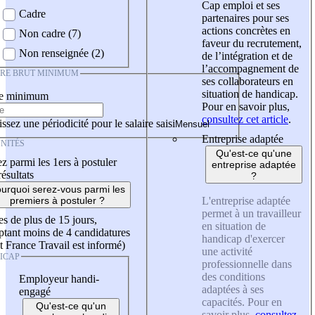
Cap emploi et ses
Cadre
partenaires pour ses
actions concrètes en
Non cadre (7)
faveur du recrutement,
Non renseignée (2)
de l’intégration et de
l’accompagnement de
IRE BRUT MINIMUM
ses collaborateurs en
situation de handicap.
re minimum
Pour en savoir plus,
consultez cet article
.
ssez une périodicité pour le salaire saisi
Entreprise adaptée
NITÉS
Qu'est-ce qu'une
z parmi les 1ers à postuler
entreprise adaptée
résultats
?
urquoi serez-vous parmi les
L'entreprise adaptée
premiers à postuler ?
permet à un travailleur
es de plus de 15 jours,
en situation de
tant moins de 4 candidatures
handicap d'exercer
t France Travail est informé)
une activité
ICAP
professionnelle dans
des conditions
Employeur handi-
adaptées à ses
engagé
capacités. Pour en
Qu'est-ce qu'un
savoir plus,
consultez