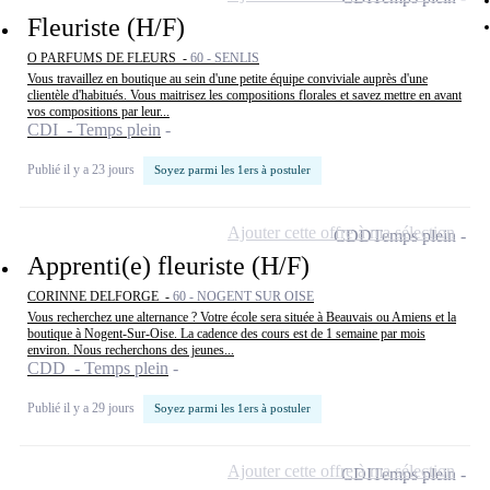
Fleuriste (H/F)
O PARFUMS DE FLEURS -
60 - SENLIS
Vous travaillez en boutique au sein d'une petite équipe conviviale auprès d'une
clientèle d'habitués. Vous maitrisez les compositions florales et savez mettre en avant
vos compositions par leur...
CDI - Temps plein
Publié il y a 23 jours
Soyez parmi les 1ers à postuler
Ajouter cette offre à ma sélection
CDD
Temps plein
Apprenti(e) fleuriste (H/F)
CORINNE DELFORGE -
60 - NOGENT SUR OISE
Vous recherchez une alternance ? Votre école sera située à Beauvais ou Amiens et la
boutique à Nogent-Sur-Oise. La cadence des cours est de 1 semaine par mois
environ. Nous recherchons des jeunes...
CDD - Temps plein
Publié il y a 29 jours
Soyez parmi les 1ers à postuler
Ajouter cette offre à ma sélection
CDI
Temps plein