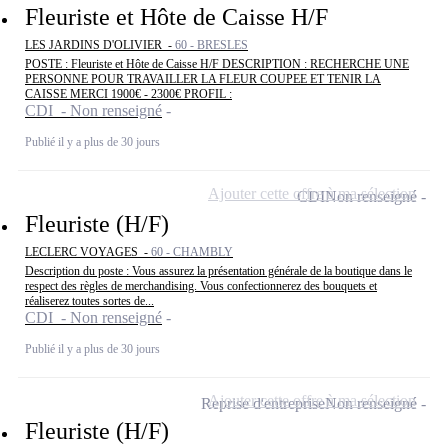
Fleuriste et Hôte de Caisse H/F
LES JARDINS D'OLIVIER -
60 - BRESLES
POSTE : Fleuriste et Hôte de Caisse H/F DESCRIPTION : RECHERCHE UNE
PERSONNE POUR TRAVAILLER LA FLEUR COUPEE ET TENIR LA
CAISSE MERCI 1900€ - 2300€ PROFIL :
CDI - Non renseigné
Publié il y a plus de 30 jours
Ajouter cette offre à ma sélection
CDI
Non renseigné
Fleuriste (H/F)
LECLERC VOYAGES -
60 - CHAMBLY
Description du poste : Vous assurez la présentation générale de la boutique dans le
respect des règles de merchandising. Vous confectionnerez des bouquets et
réaliserez toutes sortes de...
CDI - Non renseigné
Publié il y a plus de 30 jours
Ajouter cette offre à ma sélection
Reprise d'entreprise
Non renseigné
Fleuriste (H/F)