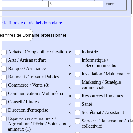
heures
er
le filtre de durée hebdomadaire
les filtres de
Domaine pro
fessionnel
ne professionel
Achats / Comptabilité / Gestion
Industrie
Arts / Artisanat d'art
Informatique /
Télécommunication
Banque / Assurance
Installation / Maintenance
Bâtiment / Travaux Publics
Marketing / Stratégie
Commerce / Vente (8)
commerciale
Communication / Multimédia
Ressources Humaines
Conseil / Etudes
Santé
Direction d'entreprise
Secrétariat / Assistanat
Espaces verts et naturels /
Services à la personne / à l
Agriculture / Pêche / Soins aux
collectivité
animaux (1)