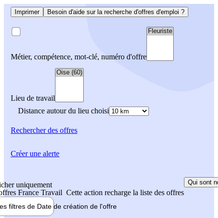
Imprimer
Besoin d'aide sur la recherche d'offres d'emploi ?
Métier, compétence, mot-clé, numéro d'offre
Lieu de travail
Distance autour du lieu choisi
Rechercher
des offres
Créer une alerte
Qui sont n
icher uniquement
 offres France Travail
Cette action recharge la liste des offres
les filtres de
Date de création
de l'offre