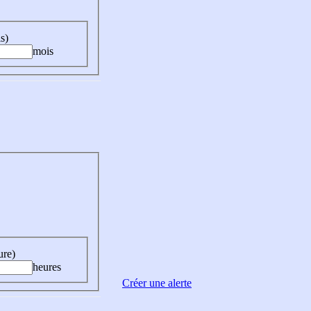
s)
mois
ure)
heures
Créer une alerte