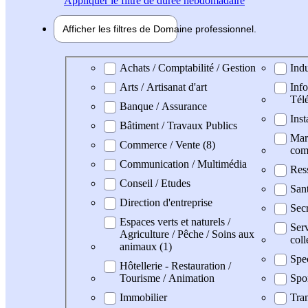
Appliquer
le filtre de durée hebdomadaire
Afficher les filtres de
Domaine pro
fessionnel
Domaine professionel
Achats / Comptabilité / Gestion
Indu
Arts / Artisanat d'art
Info
Tél
Banque / Assurance
Inst
Bâtiment / Travaux Publics
Mark
Commerce / Vente (8)
com
Communication / Multimédia
Res
Conseil / Etudes
San
Direction d'entreprise
Secr
Espaces verts et naturels /
Serv
Agriculture / Pêche / Soins aux
coll
animaux (1)
Spe
Hôtellerie - Restauration /
Tourisme / Animation
Spo
Immobilier
Tran