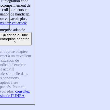
 l’intégration et de
’accompagnement de
s collaborateurs en
tuation de handicap.
ur en savoir plus,
nsultez cet article
.
treprise adaptée
Qu'est-ce qu'une
entreprise adaptée
?
entreprise adaptée
rmet à un travailleur
 situation de
ndicap d'exercer
e activité
ofessionnelle dans
s conditions
aptées à ses
pacités. Pour en
voir plus,
consultez
 site de l’UNEA
.