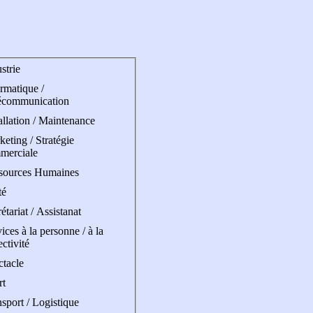
strie
rmatique /
écommunication
allation / Maintenance
eting / Stratégie
merciale
sources Humaines
té
étariat / Assistanat
ices à la personne / à la
ectivité
ctacle
rt
sport / Logistique