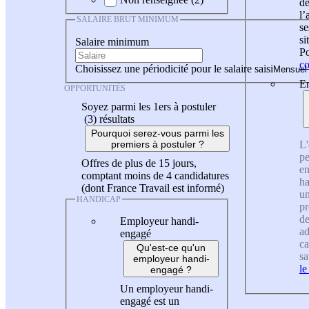
de
l
SALAIRE BRUT MINIMUM
se
si
Salaire minimum
Po
co
Choisissez une périodicité pour le salaire saisi
En
OPPORTUNITÉS
Soyez parmi les 1ers à postuler
(3)
résultats
Pourquoi serez-vous parmi les
L'
premiers à postuler ?
pe
Offres de plus de 15 jours,
en
comptant moins de 4 candidatures
ha
(dont France Travail est informé)
un
HANDICAP
pr
de
Employeur handi-
ad
engagé
ca
Qu'est-ce qu'un
sa
employeur handi-
le
engagé ?
Un employeur handi-
engagé est un