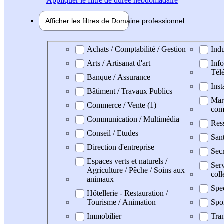
Appliquer
le filtre de durée hebdomadaire
Afficher les filtres de
Domaine pro
fessionnel
Domaine professionel
Achats / Comptabilité / Gestion
Indu
Arts / Artisanat d'art
Info
Tél
Banque / Assurance
Inst
Bâtiment / Travaux Publics
Mark
Commerce / Vente (1)
com
Communication / Multimédia
Res
Conseil / Etudes
San
Direction d'entreprise
Secr
Espaces verts et naturels /
Serv
Agriculture / Pêche / Soins aux
coll
animaux
Spe
Hôtellerie - Restauration /
Tourisme / Animation
Spo
Immobilier
Tran