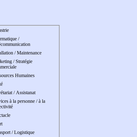
strie
rmatique /
écommunication
allation / Maintenance
eting / Stratégie
merciale
sources Humaines
té
étariat / Assistanat
ices à la personne / à la
ectivité
ctacle
rt
sport / Logistique