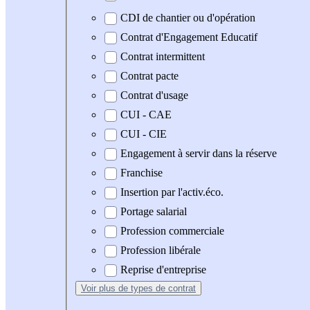
CDI de chantier ou d'opération
Contrat d'Engagement Educatif
Contrat intermittent
Contrat pacte
Contrat d'usage
CUI - CAE
CUI - CIE
Engagement à servir dans la réserve
Franchise
Insertion par l'activ.éco.
Portage salarial
Profession commerciale
Profession libérale
Reprise d'entreprise
Voir plus
de types de contrat