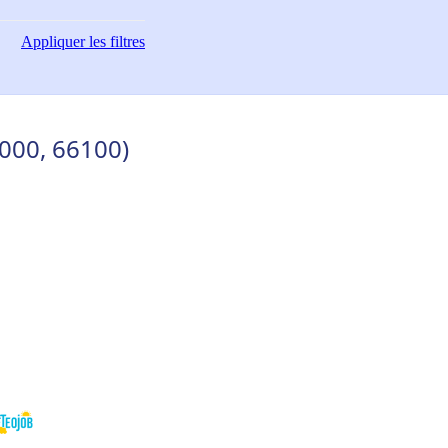
Appliquer
les filtres
6000, 66100)