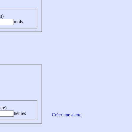
s)
mois
ure)
heures
Créer une alerte