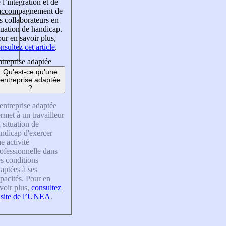
 l’intégration et de
’accompagnement de
s collaborateurs en
tuation de handicap.
ur en savoir plus,
nsultez cet article
.
treprise adaptée
Qu'est-ce qu'une
entreprise adaptée
?
entreprise adaptée
rmet à un travailleur
 situation de
ndicap d'exercer
e activité
ofessionnelle dans
s conditions
aptées à ses
pacités. Pour en
voir plus,
consultez
 site de l’UNEA
.