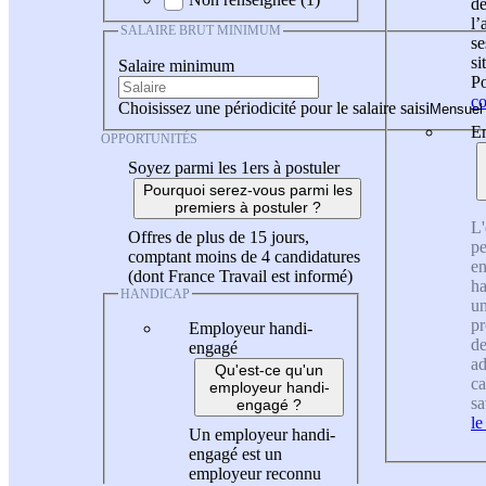
de
l
SALAIRE BRUT MINIMUM
se
si
Salaire minimum
Po
co
Choisissez une périodicité pour le salaire saisi
En
OPPORTUNITÉS
Soyez parmi les 1ers à postuler
Pourquoi serez-vous parmi les
premiers à postuler ?
L'
Offres de plus de 15 jours,
pe
comptant moins de 4 candidatures
en
(dont France Travail est informé)
ha
HANDICAP
un
pr
Employeur handi-
de
engagé
ad
Qu'est-ce qu'un
ca
employeur handi-
sa
engagé ?
le
Un employeur handi-
engagé est un
employeur reconnu