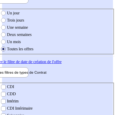
e création de l'offre
Un jour
Trois jours
Une semaine
Deux semaines
Un mois
Toutes les offres
er
le filtre de date de création de l'offre
les filtres de types de
Contrat
de contrat
CDI
CDD
Intérim
CDI Intérimaire