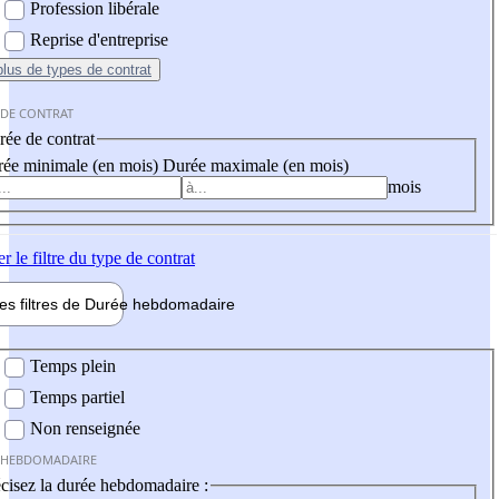
Profession libérale
Reprise d'entreprise
plus
de types de contrat
 DE CONTRAT
ée de contrat
ée minimale (en mois)
Durée maximale (en mois)
mois
er
le filtre du type de contrat
les filtres de
Durée hebdo
madaire
 hebdomadaire
Temps plein
Temps partiel
Non renseignée
 HEBDOMADAIRE
cisez la durée hebdomadaire :