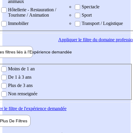
animaux
Spectacle
Hôtellerie - Restauration /
Tourisme / Animation
Sport
Immobilier
Transport / Logistique
Appliquer
le filtre du domaine professi
es filtres liés à l'
Expérience
demandée
ience demandée
Moins de 1 an
De 1 à 3 ans
Plus de 3 ans
Non renseignée
er
le filtre de l'expérience demandée
Plus De
Filtres