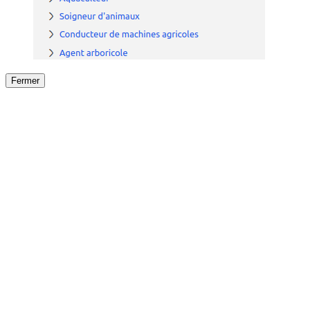
Fermer
Fermer
le détail de l'offre
/
Offre
sur
Offre précéden