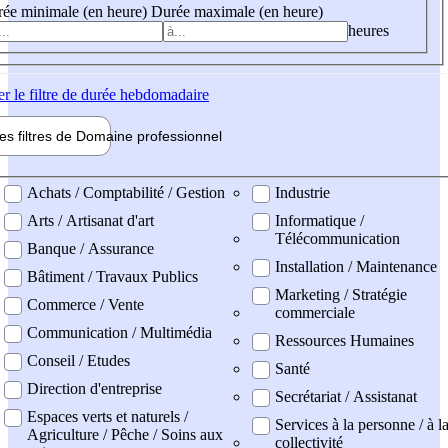
ée minimale (en heure)
Durée maximale (en heure)
heures
er
le filtre de durée hebdomadaire
les filtres de
Domaine pro
fessionnel
ne professionel
Achats / Comptabilité / Gestion
Industrie
Arts / Artisanat d'art
Informatique /
Télécommunication
Banque / Assurance
Installation / Maintenance
Bâtiment / Travaux Publics
Marketing / Stratégie
Commerce / Vente
commerciale
Communication / Multimédia
Ressources Humaines
Conseil / Etudes
Santé
Direction d'entreprise
Secrétariat / Assistanat
Espaces verts et naturels /
Services à la personne / à l
Agriculture / Pêche / Soins aux
collectivité