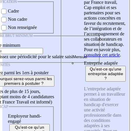
IFICATION
par France travail,
Cap emploi et ses
Cadre
partenaires pour ses
actions concrètes en
Non cadre
faveur du recrutement,
Non renseignée
de l’intégration et de
l’accompagnement de
IRE BRUT MINIMUM
ses collaborateurs en
situation de handicap.
re minimum
Pour en savoir plus,
consultez cet article
.
ssez une périodicité pour le salaire saisi
Entreprise adaptée
NITÉS
Qu'est-ce qu'une
z parmi les 1ers à postuler
entreprise adaptée
?
urquoi serez-vous parmi les
premiers à postuler ?
L'entreprise adaptée
es de plus de 15 jours,
permet à un travailleur
tant moins de 4 candidatures
en situation de
t France Travail est informé)
handicap d'exercer
ICAP
une activité
professionnelle dans
Employeur handi-
des conditions
engagé
adaptées à ses
Qu'est-ce qu'un
capacités. Pour en