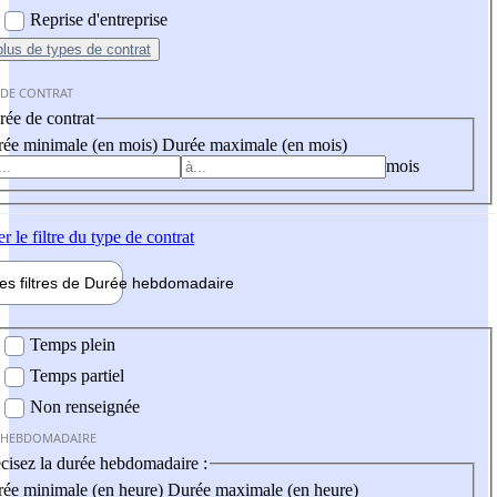
Reprise d'entreprise
plus
de types de contrat
 DE CONTRAT
ée de contrat
ée minimale (en mois)
Durée maximale (en mois)
mois
er
le filtre du type de contrat
les filtres de
Durée hebdo
madaire
 hebdomadaire
Temps plein
Temps partiel
Non renseignée
 HEBDOMADAIRE
cisez la durée hebdomadaire :
ée minimale (en heure)
Durée maximale (en heure)