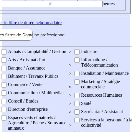
heures
er
le filtre de durée hebdomadaire
les filtres de
Domaine pro
fessionnel
ne professionel
Achats / Comptabilité / Gestion
Industrie
Arts / Artisanat d'art
Informatique /
Télécommunication
Banque / Assurance
Installation / Maintenance
Bâtiment / Travaux Publics
Marketing / Stratégie
Commerce / Vente
commerciale
Communication / Multimédia
Ressources Humaines
Conseil / Etudes
Santé
Direction d'entreprise
Secrétariat / Assistanat
Espaces verts et naturels /
Services à la personne / à l
Agriculture / Pêche / Soins aux
collectivité
animaux