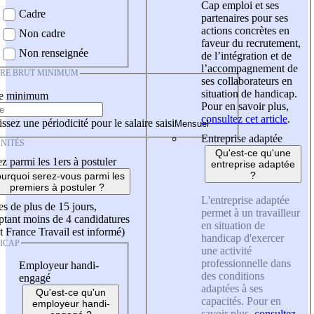
Cap emploi et ses
Cadre
partenaires pour ses
actions concrètes en
Non cadre
faveur du recrutement,
Non renseignée
de l’intégration et de
l’accompagnement de
IRE BRUT MINIMUM
ses collaborateurs en
situation de handicap.
re minimum
Pour en savoir plus,
consultez cet article
.
ssez une périodicité pour le salaire saisi
Entreprise adaptée
NITÉS
Qu'est-ce qu'une
z parmi les 1ers à postuler
entreprise adaptée
?
urquoi serez-vous parmi les
premiers à postuler ?
L'entreprise adaptée
es de plus de 15 jours,
permet à un travailleur
tant moins de 4 candidatures
en situation de
t France Travail est informé)
handicap d'exercer
ICAP
une activité
professionnelle dans
Employeur handi-
des conditions
engagé
adaptées à ses
Qu'est-ce qu'un
capacités. Pour en
employeur handi-
savoir plus,
consultez