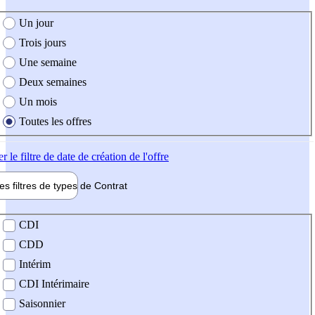
e création de l'offre
Un jour
Trois jours
Une semaine
Deux semaines
Un mois
Toutes les offres
er
le filtre de date de création de l'offre
les filtres de types de
Contrat
de contrat
CDI
CDD
Intérim
CDI Intérimaire
Saisonnier