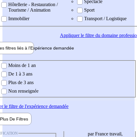
Spectacle
Hôtellerie - Restauration /
Tourisme / Animation
Sport
Immobilier
Transport / Logistique
Appliquer
le filtre du domaine professi
es filtres liés à l'
Expérience
demandée
ience demandée
Moins de 1 an
De 1 à 3 ans
Plus de 3 ans
Non renseignée
er
le filtre de l'expérience demandée
Plus De
Filtres
IFICATION
par France travail,