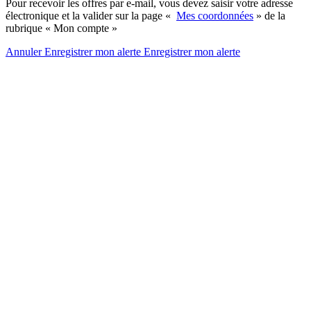
Pour recevoir les offres par e-mail, vous devez saisir votre adresse
électronique et la valider sur la page «
Mes coordonnées
» de la
rubrique « Mon compte »
Annuler
Enregistrer mon alerte
Enregistrer
mon alerte