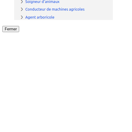
Fermer
Fermer
le détail de l'offre
/
Offre
sur
Offre précéden