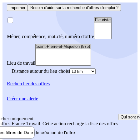
Imprimer
Besoin d'aide sur la recherche d'offres d'emploi ?
Métier, compétence, mot-clé, numéro d'offre
Lieu de travail
Distance autour du lieu choisi
Rechercher
des offres
Créer une alerte
Qui sont n
icher uniquement
 offres France Travail
Cette action recharge la liste des offres
les filtres de
Date de création
de l'offre