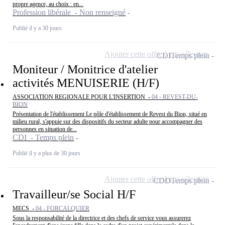
propre agence, au choix : en...
Profession libérale - Non renseigné
Publié il y a 30 jours
Ajouter cette offre à ma sélection
CDI
Temps plein
Moniteur / Monitrice d'atelier
activités MENUISERIE (H/F)
ASSOCIATION REGIONALE POUR L'INSERTION -
04 - REVEST-DU-
BION
Présentation de l'établissement Le pôle d'établissement de Revest du Bion, situé en
milieu rural, s'appuie sur des dispositifs du secteur adulte pour accompagner des
personnes en situation de...
CDI - Temps plein
Publié il y a plus de 30 jours
Ajouter cette offre à ma sélection
CDD
Temps plein
Travailleur/se Social H/F
MECS -
04 - FORCALQUIER
Sous la responsabilité de la directrice et des chefs de service vous assurerez