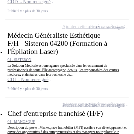
CDD - Non renseigné
Publié il y a plus de 30 jours
Ajouter cette offre à ma sélection
CDI
Non renseigné
Médecin Généraliste Esthétique
F/H - Sisteron 04200 (Formation à
l'Épilation Laser)
04 - SISTERON
La Solution Médicale est une agence spécialisée dans le recrutement de
professionnels de santé. Elle accompagne, depuis , les responsables des centres
médicaux et dentaires dans leur recherche de...
CDI - Non renseigné
Publié il y a plus de 30 jours
Ajouter cette offre à ma sélection
Profession libérale
Non renseigné
Chef d'entreprise franchisé (H/F)
04 - MANOSQUE
Description du poste : Marketplace Immobilier (MPI) accélère son développement et
ouvre des opportunités à des entrepreneurs/es et des managers pour piloter leur