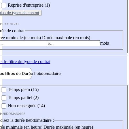
Reprise d'entreprise (1)
plus
de types de contrat
 DE CONTRAT
ée de contrat
ée minimale (en mois)
Durée maximale (en mois)
mois
er
le filtre du type de contrat
les filtres de
Durée hebdo
madaire
 hebdomadaire
Temps plein (15)
Temps partiel (2)
Non renseignée (14)
 HEBDOMADAIRE
cisez la durée hebdomadaire :
ée minimale (en heure)
Durée maximale (en heure)