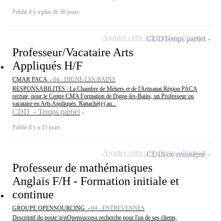
Publié il y a plus de 30 jours
Ajouter cette offre à ma sélection
CDD
Temps partiel
Professeur/Vacataire Arts
Appliqués H/F
CMAR PACA -
04 - DIGNE-LES-BAINS
RESPONSABILITÉS : La Chambre de Métiers et de l'Artisanat Région PACA
recrute, pour le Centre CMA Formation de Digne-les-Bains, un Professeur ou
vacataire en Arts Appliqués. Rattaché(e) au...
CDD - Temps partiel
Publié il y a 15 jours
Ajouter cette offre à ma sélection
CDI
Non renseigné
Professeur de mathématiques
Anglais F/H - Formation initiale et
continue
GROUPE OPENSOURCING -
04 - ENTREVENNES
Descriptif du poste:\n\nOpensuccess recherche pour l'un de ses clients,