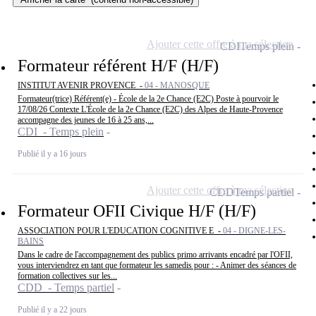
Ajouter cette offre à ma sélection
CDI
Temps plein
Formateur référent H/F (H/F)
INSTITUT AVENIR PROVENCE -
04 - MANOSQUE
Formateur(trice) Référent(e) - École de la 2e Chance (E2C) Poste à pourvoir le
17/08/26 Contexte L'École de la 2e Chance (E2C) des Alpes de Haute-Provence
accompagne des jeunes de 16 à 25 ans,...
CDI - Temps plein
Publié il y a 16 jours
Ajouter cette offre à ma sélection
CDD
Temps partiel
Formateur OFII Civique H/F (H/F)
ASSOCIATION POUR L'EDUCATION COGNITIVE E -
04 - DIGNE-LES-
BAINS
Dans le cadre de l'accompagnement des publics primo arrivants encadré par l'OFII,
vous interviendrez en tant que formateur les samedis pour : - Animer des séances de
formation collectives sur les...
CDD - Temps partiel
Publié il y a 22 jours