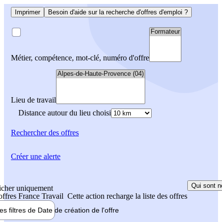
Imprimer
Besoin d'aide sur la recherche d'offres d'emploi ?
Métier, compétence, mot-clé, numéro d'offre
Lieu de travail
Distance autour du lieu choisi
Rechercher
des offres
Créer une alerte
Qui sont n
icher uniquement
 offres France Travail
Cette action recharge la liste des offres
les filtres de
Date de création
de l'offre