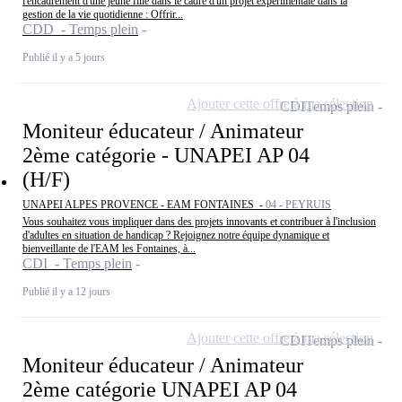
l'encadrement d'une jeune fille dans le cadre d'un projet expérimentale dans la
gestion de la vie quotidienne : Offrir...
CDD - Temps plein
Publié il y a 5 jours
Ajouter cette offre à ma sélection
CDI
Temps plein
Moniteur éducateur / Animateur
2ème catégorie - UNAPEI AP 04
(H/F)
UNAPEI ALPES PROVENCE - EAM FONTAINES -
04 - PEYRUIS
Vous souhaitez vous impliquer dans des projets innovants et contribuer à l'inclusion
d'adultes en situation de handicap ? Rejoignez notre équipe dynamique et
bienveillante de l'EAM les Fontaines, à...
CDI - Temps plein
Publié il y a 12 jours
Ajouter cette offre à ma sélection
CDI
Temps plein
Moniteur éducateur / Animateur
2ème catégorie UNAPEI AP 04