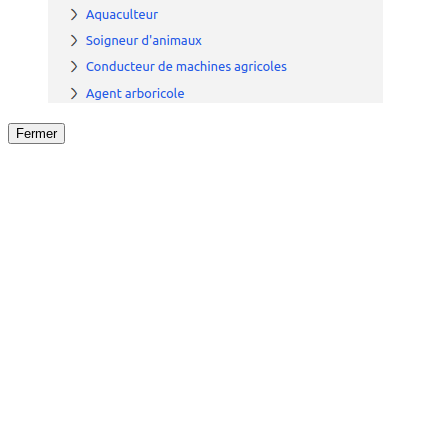
Fermer
Fermer
le détail de l'offre
/
Offre
sur
Offre précéden