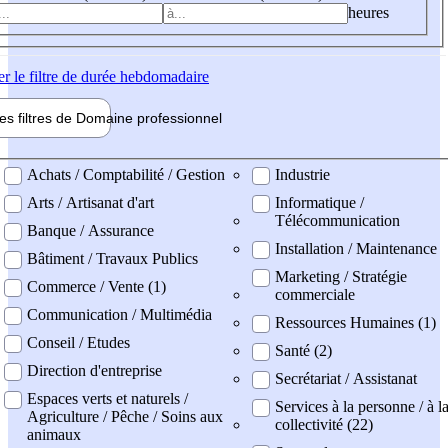
heures
er
le filtre de durée hebdomadaire
les filtres de
Domaine pro
fessionnel
ne professionel
Achats / Comptabilité / Gestion
Industrie
Arts / Artisanat d'art
Informatique /
Télécommunication
Banque / Assurance
Installation / Maintenance
Bâtiment / Travaux Publics
Marketing / Stratégie
Commerce / Vente (1)
commerciale
Communication / Multimédia
Ressources Humaines (1)
Conseil / Etudes
Santé (2)
Direction d'entreprise
Secrétariat / Assistanat
Espaces verts et naturels /
Services à la personne / à l
Agriculture / Pêche / Soins aux
collectivité (22)
animaux