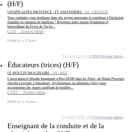
(H/F)
UNAPEI ALPES PROVENCE - FV AMANDIERS -
04 - ORAISON
Vous souhaitez vous impliquer dans des projets innovants et contribuer à l'inclusion
d'adultes en situation de handicap ? Rejoignez notre équipe dynamique et
bienveillante du Foyer de Vie les...
CDI - Temps plein
Publié il y a 12 jours
Ajouter cette offre à ma sélection
CDD
Temps plein
Éducateurs (trices) (H/F)
LE MOULIN IMAGINAIRE -
04 - RIEZ
L'association le Moulin Imaginaire à Riez 04500 dans les Alpes -de-Haute-Provence
cherche à recruter 2 éducateurs, psychologues ou infirmiers (ères) pour
accompagner des jeunes souffrant de troubles...
CDD - Temps plein
Publié il y a 14 jours
Ajouter cette offre à ma sélection
CDI
Temps plein
Enseignant de la conduite et de la