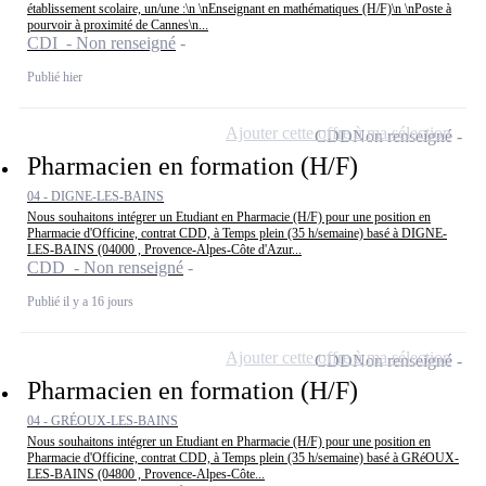
établissement scolaire, un/une :\n \nEnseignant en mathématiques (H/F)\n \nPoste à
pourvoir à proximité de Cannes\n...
CDI - Non renseigné
Publié hier
Ajouter cette offre à ma sélection
CDD
Non renseigné
Pharmacien en formation (H/F)
04 - DIGNE-LES-BAINS
Nous souhaitons intégrer un Etudiant en Pharmacie (H/F) pour une position en
Pharmacie d'Officine, contrat CDD, à Temps plein (35 h/semaine) basé à DIGNE-
LES-BAINS (04000 , Provence-Alpes-Côte d'Azur...
CDD - Non renseigné
Publié il y a 16 jours
Ajouter cette offre à ma sélection
CDD
Non renseigné
Pharmacien en formation (H/F)
04 - GRÉOUX-LES-BAINS
Nous souhaitons intégrer un Etudiant en Pharmacie (H/F) pour une position en
Pharmacie d'Officine, contrat CDD, à Temps plein (35 h/semaine) basé à GRéOUX-
LES-BAINS (04800 , Provence-Alpes-Côte...