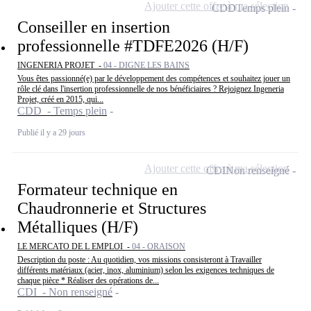
Ajouter cette offre à ma sélection
CDD
Temps plein
Conseiller en insertion
professionnelle #TDFE2026 (H/F)
INGENERIA PROJET -
04 - DIGNE LES BAINS
Vous êtes passionné(e) par le développement des compétences et souhaitez jouer un
rôle clé dans l'insertion professionnelle de nos bénéficiaires ? Rejoignez Ingeneria
Projet, créé en 2015, qui...
CDD - Temps plein
Publié il y a 29 jours
Ajouter cette offre à ma sélection
CDI
Non renseigné
Formateur technique en
Chaudronnerie et Structures
Métalliques (H/F)
LE MERCATO DE L EMPLOI -
04 - ORAISON
Description du poste : Au quotidien, vos missions consisteront à Travailler
différents matériaux (acier, inox, aluminium) selon les exigences techniques de
chaque pièce * Réaliser des opérations de...
CDI - Non renseigné