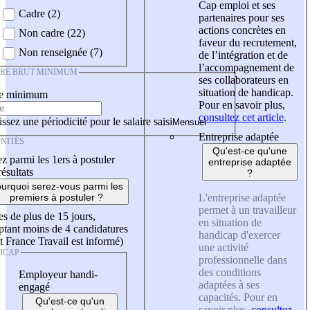
Cap emploi et ses
Cadre (2)
partenaires pour ses
actions concrètes en
Non cadre (22)
faveur du recrutement,
Non renseignée (7)
de l’intégration et de
l’accompagnement de
IRE BRUT MINIMUM
ses collaborateurs en
situation de handicap.
re minimum
Pour en savoir plus,
consultez cet article
.
ssez une périodicité pour le salaire saisi
Entreprise adaptée
NITÉS
Qu'est-ce qu'une
z parmi les 1ers à postuler
entreprise adaptée
résultats
?
urquoi serez-vous parmi les
L'entreprise adaptée
premiers à postuler ?
permet à un travailleur
es de plus de 15 jours,
en situation de
tant moins de 4 candidatures
handicap d'exercer
t France Travail est informé)
une activité
ICAP
professionnelle dans
des conditions
Employeur handi-
adaptées à ses
engagé
capacités. Pour en
Qu'est-ce qu'un
savoir plus,
consultez