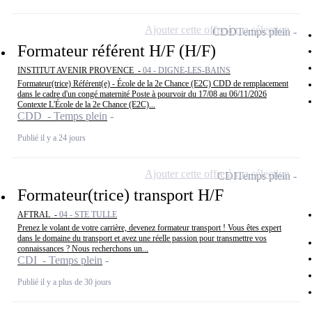
Ajouter cette offre à ma sélection
CDD
Temps plein
Formateur référent H/F (H/F)
INSTITUT AVENIR PROVENCE -
04 - DIGNE-LES-BAINS
Formateur(trice) Référent(e) - École de la 2e Chance (E2C) CDD de remplacement
dans le cadre d'un congé maternité Poste à pourvoir du 17/08 au 06/11/2026
Contexte L'École de la 2e Chance (E2C)...
CDD - Temps plein
Publié il y a 24 jours
Ajouter cette offre à ma sélection
CDI
Temps plein
Formateur(trice) transport H/F
AFTRAL -
04 - STE TULLE
Prenez le volant de votre carrière, devenez formateur transport ! Vous êtes expert
dans le domaine du transport et avez une réelle passion pour transmettre vos
connaissances ? Nous recherchons un...
CDI - Temps plein
Publié il y a plus de 30 jours