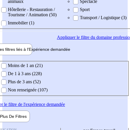
animaux
Spectacle
Hôtellerie - Restauration /
Sport
Tourisme / Animation (50)
Transport / Logistique (3)
Immobilier (1)
Appliquer
le filtre du domaine professi
es filtres liés à l'
Expérience
demandée
ience demandée
Moins de 1 an (21)
De 1 à 3 ans (228)
Plus de 3 ans (52)
Non renseignée (107)
er
le filtre de l'expérience demandée
Plus De
Filtres