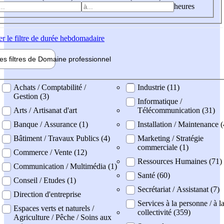
heures
er
le filtre de durée hebdomadaire
les filtres de
Domaine pro
fessionnel
ne professionel
Achats / Comptabilité /
Industrie (11)
Gestion (3)
Informatique /
Arts / Artisanat d'art
Télécommunication (31)
Banque / Assurance (1)
Installation / Maintenance (
Bâtiment / Travaux Publics (4)
Marketing / Stratégie
commerciale (1)
Commerce / Vente (12)
Ressources Humaines (71)
Communication / Multimédia (1)
Santé (60)
Conseil / Etudes (1)
Secrétariat / Assistanat (7)
Direction d'entreprise
Services à la personne / à l
Espaces verts et naturels /
collectivité (359)
Agriculture / Pêche / Soins aux