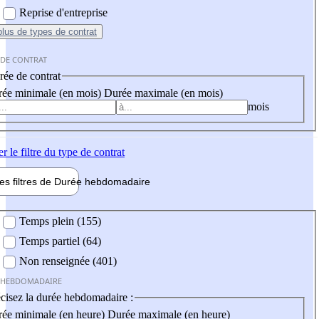
Reprise d'entreprise
plus
de types de contrat
 DE CONTRAT
ée de contrat
ée minimale (en mois)
Durée maximale (en mois)
mois
er
le filtre du type de contrat
les filtres de
Durée hebdo
madaire
 hebdomadaire
Temps plein (155)
Temps partiel (64)
Non renseignée (401)
 HEBDOMADAIRE
cisez la durée hebdomadaire :
ée minimale (en heure)
Durée maximale (en heure)