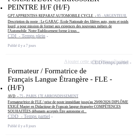
PEINTRE H/F (H/F)
GPT APPRENTISS REPARAT AUTOMOBILE CYCLE -
95 - ARGENTEUIL
Description du poste : Le GARAC, Ecole Nationale des filières auto, moto et poids
lourd, a pour mission de former aux exigences des nouveaux métiers de
l'Automobile. Notre Etablissement forme à tous...
CDI - Temps plein
Publié il y a 7 jours
Ajouter cette offre à ma sélection
CDD
Temps partiel
Formateur / Formatrice de
Français Langue Étrangère - FLE -
(H/F)
AVD -
75 - PARIS 17E ARRONDISSEMENT
Formateur/trice de FLE / prise de poste immédiate jusqu'au 29/09/2026 DIPLÔME
EXIGÉ Master en Didactique de Français langue étrangère COMPÉTENCES
SOUHAITÉES débutants acceptés Être autonome et...
CDD - Temps partiel
Publié il y a 8 jours