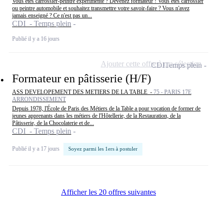
Vous êtes carrossier-peintre expérimenté ? Devenez formateur ! Vous êtes carrossier
ou peintre automobile et souhaitez transmettre votre savoir-faire ? Vous n'avez
jamais enseigné ? Ce n'est pas un...
CDI - Temps plein
Publié il y a 16 jours
Ajouter cette offre à ma sélection
CDI
Temps plein
Formateur en pâtisserie (H/F)
ASS DEVELOPEMENT DES METIERS DE LA TABLE -
75 - PARIS 17E
ARRONDISSEMENT
Depuis 1978, l'École de Paris des Métiers de la Table a pour vocation de former de
jeunes apprenants dans les métiers de l'Hôtellerie, de la Restauration, de la
Pâtisserie, de la Chocolaterie et de...
CDI - Temps plein
Publié il y a 17 jours
Soyez parmi les 1ers à postuler
Afficher les 20 offres suivantes