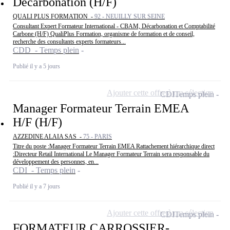
Décarbonation (H/F)
QUALI PLUS FORMATION -
92 - NEUILLY SUR SEINE
Consultant Expert Formateur International - CBAM, Décarbonation et Comptabilité
Carbone (H/F) QualiPlus Formation, organisme de formation et de conseil,
recherche des consultants experts formateurs...
CDD - Temps plein
Publié il y a 5 jours
Ajouter cette offre à ma sélection
CDI
Temps plein
Manager Formateur Terrain EMEA
H/F (H/F)
AZZEDINE ALAIA SAS -
75 - PARIS
Titre du poste :Manager Formateur Terrain EMEA Rattachement hiérarchique direct
:Directeur Retail International Le Manager Formateur Terrain sera responsable du
développement des personnes, en...
CDI - Temps plein
Publié il y a 7 jours
Ajouter cette offre à ma sélection
CDI
Temps plein
FORMATEUR CARROSSIER-