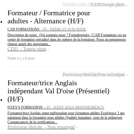
Ajouter cette offre à ma sélection
CDD
Temps plein
Formateur / Formatrice pour
adultes - Alternance (H/F)
CAB FORMATIONS -
95 - HERBLAY-SUR-SEINE
Description du poste : Qui sommes-nous ? Formalogistics / CAB Formations est un
centre de formation spécialisé dans les métiers de la logistique. Nous accompagnons
chaque année des apprenants...
CDD - Temps plein
Publié il y a 8 jours
Ajouter cette offre à ma sélection
Profession libérale
Non renseigné
Formateur/trice Anglais
indépendant Val D'oise (Présentiel)
(H/F)
FOXY'S FORMATION -
95 - SOISY SOUS MONTMORENCY
Formateur/trice Anglais statut indépendant pour formation adultes Expérience 3 ans
minimum dans la formation pour adultes Qualités humaines, sens de la pédagogie
Connaissances de la certifications...
Profession libérale - Non renseigné