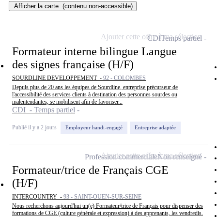
Afficher la carte
(contenu non-accessible)
Ajouter cette offre à ma sélection
CDI
Temps partiel
Formateur interne bilingue Langue
des signes française (H/F)
SOURDLINE DEVELOPPEMENT -
92 - COLOMBES
Depuis plus de 20 ans les équipes de Sourdline, entreprise précurseur de
l'accessibilité des services clients à destination des personnes sourdes ou
malentendantes, se mobilisent afin de favoriser...
CDI - Temps partiel
Publié il y a 2 jours
Employeur handi-engagé
Entreprise adaptée
Ajouter cette offre à ma sélection
Profession commerciale
Non renseigné
Formateur/trice de Français CGE
(H/F)
INTERCOUNTRY -
93 - SAINT-OUEN-SUR-SEINE
Nous recherchons aujourd'hui un(e) Formateur/trice de Français pour dispenser des
formations de CGE (culture générale et expression) à des apprenants, les vendredis.