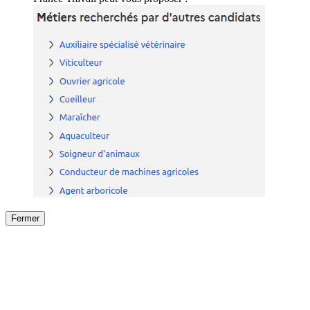
Fermer
Fermer
le détail de l'offre
/
Offre
sur
Offre précéden