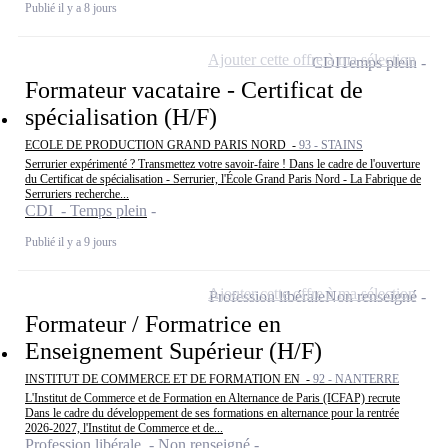
Publié il y a 8 jours
Ajouter cette offre à ma sélection
CDI
Temps plein
Formateur vacataire - Certificat de
spécialisation (H/F)
ECOLE DE PRODUCTION GRAND PARIS NORD -
93 - STAINS
Serrurier expérimenté ? Transmettez votre savoir-faire ! Dans le cadre de l'ouverture
du Certificat de spécialisation - Serrurier, l'École Grand Paris Nord - La Fabrique de
Serruriers recherche...
CDI - Temps plein
Publié il y a 9 jours
Ajouter cette offre à ma sélection
Profession libérale
Non renseigné
Formateur / Formatrice en
Enseignement Supérieur (H/F)
INSTITUT DE COMMERCE ET DE FORMATION EN -
92 - NANTERRE
L'Institut de Commerce et de Formation en Alternance de Paris (ICFAP) recrute
Dans le cadre du développement de ses formations en alternance pour la rentrée
2026-2027, l'Institut de Commerce et de...
Profession libérale - Non renseigné