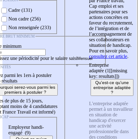
IFICATION
par France travail,
Cap emploi et ses
Cadre (131)
partenaires pour ses
actions concrètes en
Non cadre (256)
faveur du recrutement,
Non renseignée (233)
de l’intégration et de
l’accompagnement de
IRE BRUT MINIMUM
ses collaborateurs en
situation de handicap.
re minimum
Pour en savoir plus,
consultez cet article
.
ssez une périodicité pour le salaire saisi
Entreprise
NITÉS
adaptée (1
[[missing
z parmi les 1ers à postuler
key: resultats]]
)
)
résultats
Qu'est-ce qu'une
urquoi serez-vous parmi les
entreprise adaptée
premiers à postuler ?
?
es de plus de 15 jours,
L'entreprise adaptée
tant moins de 4 candidatures
permet à un travailleur
t France Travail est informé)
en situation de
ICAP
handicap d'exercer
une activité
Employeur handi-
professionnelle dans
engagé (9)
des conditions
Qu'est-ce qu'un