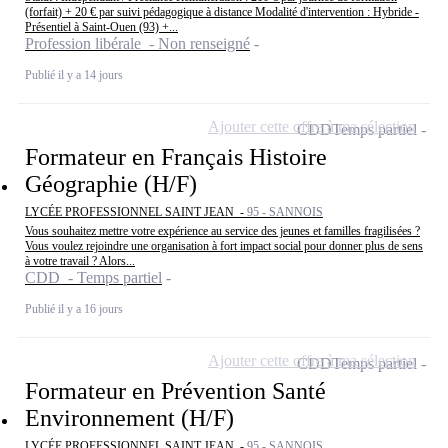
(forfait) + 20 € par suivi pédagogique à distance Modalité d'intervention : Hybride -
Présentiel à Saint-Ouen (93) +...
Profession libérale - Non renseigné
Publié il y a 14 jours
Ajouter cette offre à ma sélection
CDD
Temps partiel
Formateur en Français Histoire
Géographie (H/F)
LYCÉE PROFESSIONNEL SAINT JEAN -
95 - SANNOIS
Vous souhaitez mettre votre expérience au service des jeunes et familles fragilisées ?
Vous voulez rejoindre une organisation à fort impact social pour donner plus de sens
à votre travail ? Alors...
CDD - Temps partiel
Publié il y a 16 jours
Ajouter cette offre à ma sélection
CDD
Temps partiel
Formateur en Prévention Santé
Environnement (H/F)
LYCÉE PROFESSIONNEL SAINT JEAN -
95 - SANNOIS