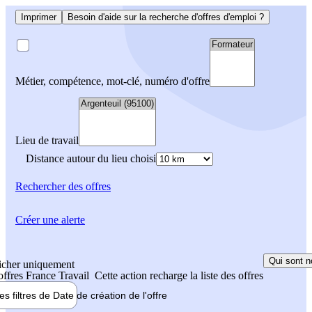
Imprimer
Besoin d'aide sur la recherche d'offres d'emploi ?
Métier, compétence, mot-clé, numéro d'offre
Lieu de travail
Distance autour du lieu choisi
Rechercher
des offres
Créer une alerte
Qui sont n
icher uniquement
 offres France Travail
Cette action recharge la liste des offres
les filtres de
Date de création
de l'offre