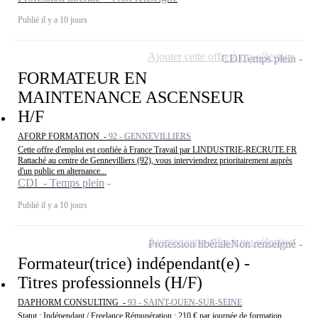
Publié il y a 10 jours
Ajouter cette offre à ma sélection
CDI
Temps plein
FORMATEUR EN
MAINTENANCE ASCENSEUR
H/F
AFORP FORMATION -
92 - GENNEVILLIERS
Cette offre d'emploi est confiée à France Travail par LINDUSTRIE-RECRUTE.FR
Rattaché au centre de Gennevilliers (92), vous interviendrez prioritairement auprès
d'un public en alternance...
CDI - Temps plein
Publié il y a 10 jours
Ajouter cette offre à ma sélection
Profession libérale
Non renseigné
Formateur(trice) indépendant(e) -
Titres professionnels (H/F)
DAPHORM CONSULTING -
93 - SAINT-OUEN-SUR-SEINE
Statut : Indépendant / Freelance Rémunération : 210 € par journée de formation