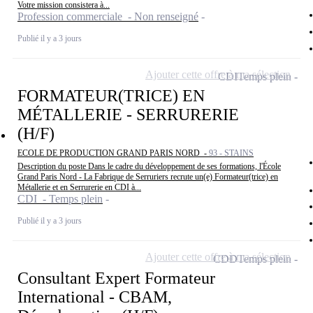
Votre mission consistera à...
Profession commerciale - Non renseigné
Publié il y a 3 jours
Ajouter cette offre à ma sélection
CDI
Temps plein
FORMATEUR(TRICE) EN
MÉTALLERIE - SERRURERIE
(H/F)
ECOLE DE PRODUCTION GRAND PARIS NORD -
93 - STAINS
Description du poste Dans le cadre du développement de ses formations, l'École
Grand Paris Nord - La Fabrique de Serruriers recrute un(e) Formateur(trice) en
Métallerie et en Serrurerie en CDI à...
CDI - Temps plein
Publié il y a 3 jours
Ajouter cette offre à ma sélection
CDD
Temps plein
Consultant Expert Formateur
International - CBAM,