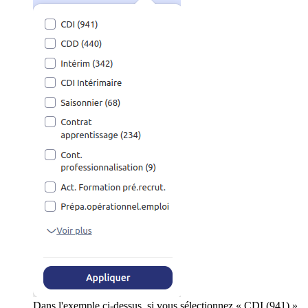
Dans l'exemple ci-dessus, si vous sélectionnez « CDI (941) »