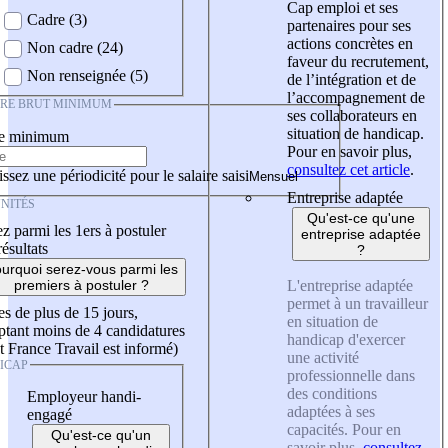
Cap emploi et ses
Cadre (3)
partenaires pour ses
actions concrètes en
Non cadre (24)
faveur du recrutement,
Non renseignée (5)
de l’intégration et de
l’accompagnement de
IRE BRUT MINIMUM
ses collaborateurs en
situation de handicap.
re minimum
Pour en savoir plus,
consultez cet article
.
ssez une périodicité pour le salaire saisi
Entreprise adaptée
NITÉS
Qu'est-ce qu'une
z parmi les 1ers à postuler
entreprise adaptée
résultats
?
urquoi serez-vous parmi les
L'entreprise adaptée
premiers à postuler ?
permet à un travailleur
es de plus de 15 jours,
en situation de
tant moins de 4 candidatures
handicap d'exercer
t France Travail est informé)
une activité
ICAP
professionnelle dans
des conditions
Employeur handi-
adaptées à ses
engagé
capacités. Pour en
Qu'est-ce qu'un
savoir plus,
consultez