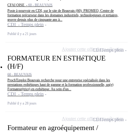
CFAI OISE -
60 - BEAUVAIS
Poste à pourvoir en CDI, sur le site de Beauvais (60). PROMEO, Centre de
formation précurseur dans les domaines industriels, technologiques et tertiaires,
œuvre depuis plus de cinquante ans à...
CDI - Temps plein
Publié il y a 21 jours
Ajouter cette offre à ma sélection
CDI
Temps plein
FORMATEUR EN ESTHéTIQUE
(H/F)
60 - BEAUVAIS
Proch'Emploi Beauvais recherche pour une entreprise spécialisée dans les
prestations esthétiques haut de gamme et la formation professionnelle, un(e)
Formateur(trice) en esthétique. Au sein d'un...
CDI - Temps plein
Publié il y a 28 jours
Ajouter cette offre à ma sélection
CDI
Temps plein
Formateur en agroéquipement /