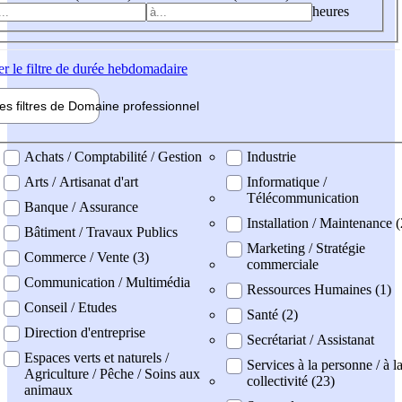
heures
er
le filtre de durée hebdomadaire
les filtres de
Domaine pro
fessionnel
ne professionel
Achats / Comptabilité / Gestion
Industrie
Arts / Artisanat d'art
Informatique /
Télécommunication
Banque / Assurance
Installation / Maintenance (
Bâtiment / Travaux Publics
Marketing / Stratégie
Commerce / Vente (3)
commerciale
Communication / Multimédia
Ressources Humaines (1)
Conseil / Etudes
Santé (2)
Direction d'entreprise
Secrétariat / Assistanat
Espaces verts et naturels /
Services à la personne / à l
Agriculture / Pêche / Soins aux
collectivité (23)
animaux