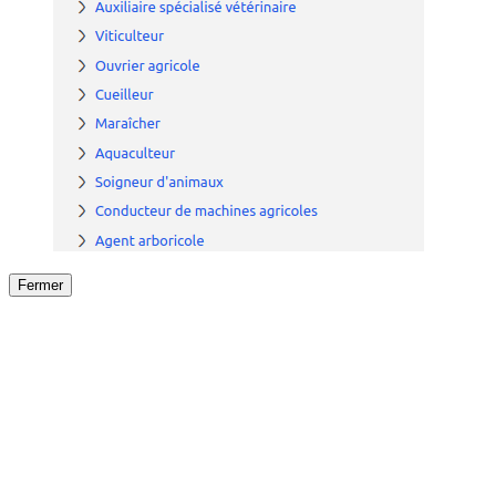
Fermer
Fermer
le détail de l'offre
/
Offre
sur
Offre précéden