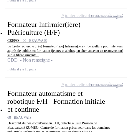
Publié il y a 15 jours
Ajouter cette offre à ma sélection
CDD
Non renseigné
Formateur Infirmier(ière)
Puériculture (H/F)
CREFO -
60 - BEAUVAIS
Le Crefo recherche un(e) formateur(rice) Infirmier(ière) Puériculture pour intervenir
auprès de publics en formation (jeunes et adultes, en alternance ou en reconversion)
sur la filière suivante...
CDD - Non renseigné
Publié il y a 15 jours
Ajouter cette offre à ma sélection
CDI
Non renseigné
Formateur automatisme et
robotique F/H - Formation initiale
et continue
60 - BEAUVAIS
Descriptif du poste:\n\nPoste en CDI, rattaché au site Promeo de
Beauvais.\nPROMEO, Centre de formation précurseur dans les domaines
industriels, technologiques et tertiaires, œuvre depuis plus de...