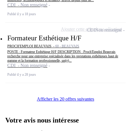
CDI - Non renseigné
Publié il y a 18 jours
Ajouter cette offre à ma sélection
CDI
Non renseigné
Formateur Esthétique H/F
PROCH'EMPLOI BEAUVAIS -
60 - BEAUVAIS
POSTE : Formateur Esthétique H/F DESCRIPTION : Proch'Emploi Beauvais
recherche pour une entreprise spécialisée dans les prestations esthétiques haut de
gamme et la formation professionnelle, un(e)...
CDI - Non renseigné
Publié il y a 28 jours
Afficher les 20 offres suivantes
Votre avis nous intéresse