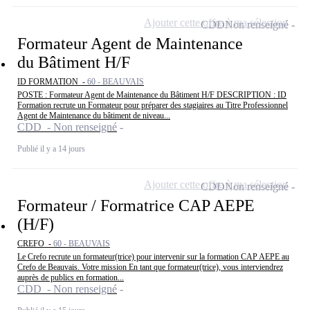
Ajouter cette offre à ma sélection
CDD
Non renseigné
Formateur Agent de Maintenance
du Bâtiment H/F
ID FORMATION -
60 - BEAUVAIS
POSTE : Formateur Agent de Maintenance du Bâtiment H/F DESCRIPTION : ID
Formation recrute un Formateur pour préparer des stagiaires au Titre Professionnel
Agent de Maintenance du bâtiment de niveau...
CDD - Non renseigné
Publié il y a 14 jours
Ajouter cette offre à ma sélection
CDD
Non renseigné
Formateur / Formatrice CAP AEPE
(H/F)
CREFO -
60 - BEAUVAIS
Le Crefo recrute un formateur(trice) pour intervenir sur la formation CAP AEPE au
Crefo de Beauvais. Votre mission En tant que formateur(trice), vous interviendrez
auprès de publics en formation...
CDD - Non renseigné