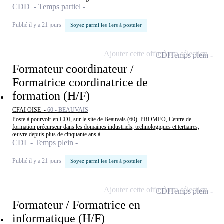
CDD - Temps partiel
Publié il y a 21 jours
Soyez parmi les 1ers à postuler
Ajouter cette offre à ma sélection
CDI
Temps plein
Formateur coordinateur /
Formatrice coordinatrice de
formation (H/F)
CFAI OISE -
60 - BEAUVAIS
Poste à pourvoir en CDI, sur le site de Beauvais (60). PROMEO, Centre de
formation précurseur dans les domaines industriels, technologiques et tertiaires,
œuvre depuis plus de cinquante ans à...
CDI - Temps plein
Publié il y a 21 jours
Soyez parmi les 1ers à postuler
Ajouter cette offre à ma sélection
CDI
Temps plein
Formateur / Formatrice en
informatique (H/F)