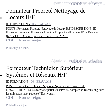
Ajouter cette offre à ma sélection
CDD
Non renseigné
Formateur Propreté Nettoyage de
Locaux H/F
ID FORMATION -
60 - BEAUVAIS
POSTE : Formateur Propreté Nettoyage de Locaux H/F DESCRIPTION : ID
Formation recrute un Formateur Agent de Propreté et d'Hygiène H/F à Beauvais
(60) en CDD 3 mois à pourvoir en novembre 2026 ...
CDD - Non renseigné
Publié il y a 6 jours
Ajouter cette offre à ma sélection
CDD
Non renseigné
Formateur Technicien Supérieur
Systèmes et Réseaux H/F
ID FORMATION -
60 - BEAUVAIS
POSTE : Formateur Technicien Supérieur Systèmes et Réseaux H/F
DESCRIPTION : Vous savez faire parler les serveurs, dompter les réseaux et guider
les utilisateurs avec patience ? Et si vous...
CDD - Non renseigné
Publié il y a 9 jours