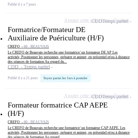
Publié il y a 7 jours
Ajouter cette offre à ma sélection
CDD
Temps partiel
Formatrice/Formateur DE
Auxiliaire de Puériculture (H/F)
CREFO -
60 - BEAUVAIS
Le CREFO de Beauvais recherche une formatrice/ un formateur DE AP Les
activités; Positionner les personnes, préparer et animer, en présentiel et/ou à distance
des séances de formation Au regard du...
CDD - Temps partiel
Publié il y a 21 jours
Soyez parmi les 1ers à postuler
Ajouter cette offre à ma sélection
CDD
Temps partiel
Formateur formatrice CAP AEPE
(H/F)
CREFO -
60 - BEAUVAIS
Le CREFO de Beauvais recherche une formatrice/ un formateur CAP AEPE. Les
activités; Positionner les personnes, préparer et animer, en présentiel et/ou à distance
des séances de formation Au regard...