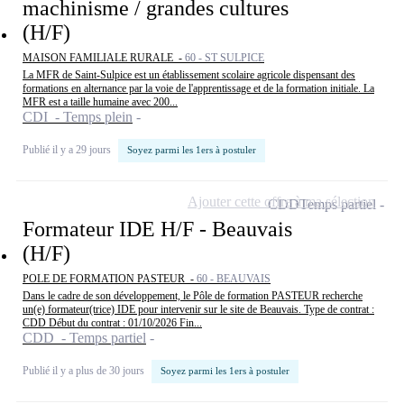
machinisme / grandes cultures
(H/F)
MAISON FAMILIALE RURALE -
60 - ST SULPICE
La MFR de Saint-Sulpice est un établissement scolaire agricole dispensant des
formations en alternance par la voie de l'apprentissage et de la formation initiale. La
MFR est a taille humaine avec 200...
CDI - Temps plein
Publié il y a 29 jours
Soyez parmi les 1ers à postuler
Ajouter cette offre à ma sélection
CDD
Temps partiel
Formateur IDE H/F - Beauvais
(H/F)
POLE DE FORMATION PASTEUR -
60 - BEAUVAIS
Dans le cadre de son développement, le Pôle de formation PASTEUR recherche
un(e) formateur(trice) IDE pour intervenir sur le site de Beauvais. Type de contrat :
CDD Début du contrat : 01/10/2026 Fin...
CDD - Temps partiel
Publié il y a plus de 30 jours
Soyez parmi les 1ers à postuler