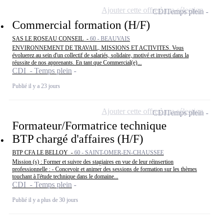
Ajouter cette offre à ma sélection
CDI
Temps plein
Commercial formation (H/F)
SAS LE ROSEAU CONSEIL -
60 - BEAUVAIS
ENVIRONNEMENT DE TRAVAIL, MISSIONS ET ACTIVITES. Vous
évoluerez au sein d'un collectif de salariés, solidaire, motivé et investi dans la
réussite de nos apprenants. En tant que Commercial(e)...
CDI - Temps plein
Publié il y a 23 jours
Ajouter cette offre à ma sélection
CDI
Temps plein
Formateur/Formatrice technique
BTP chargé d'affaires (H/F)
BTP CFA LE BELLOY -
60 - SAINT-OMER-EN-CHAUSSEE
Mission (s) : Former et suivre des stagiaires en vue de leur réinsertion
professionnelle : - Concevoir et animer des sessions de formation sur les thèmes
touchant à l'étude technique dans le domaine...
CDI - Temps plein
Publié il y a plus de 30 jours