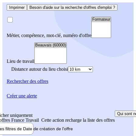
Imprimer
Besoin d'aide sur la recherche d'offres d'emploi ?
Métier, compétence, mot-clé, numéro d'offre
Lieu de travail
Distance autour du lieu choisi
Rechercher
des offres
Créer une alerte
Qui sont n
icher uniquement
 offres France Travail
Cette action recharge la liste des offres
les filtres de
Date de création
de l'offre