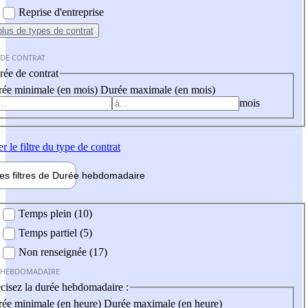
Reprise d'entreprise
plus
de types de contrat
 DE CONTRAT
ée de contrat
ée minimale (en mois)
Durée maximale (en mois)
mois
er
le filtre du type de contrat
les filtres de
Durée hebdo
madaire
 hebdomadaire
Temps plein (10)
Temps partiel (5)
Non renseignée (17)
 HEBDOMADAIRE
cisez la durée hebdomadaire :
ée minimale (en heure)
Durée maximale (en heure)