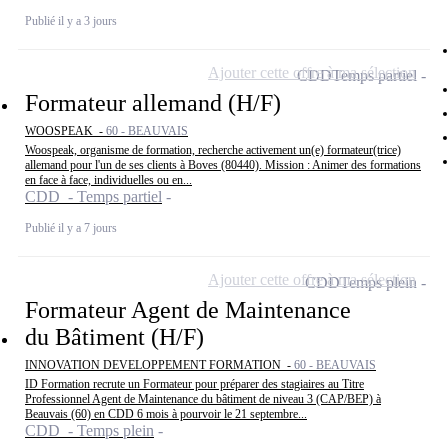
Publié il y a 3 jours
Ajouter cette offre à ma sélection
CDD
Temps partiel
Formateur allemand (H/F)
WOOSPEAK -
60 - BEAUVAIS
Woospeak, organisme de formation, recherche activement un(e) formateur(trice)
allemand pour l'un de ses clients à Boves (80440). Mission : Animer des formations
en face à face, individuelles ou en...
CDD - Temps partiel
Publié il y a 7 jours
Ajouter cette offre à ma sélection
CDD
Temps plein
Formateur Agent de Maintenance
du Bâtiment (H/F)
INNOVATION DEVELOPPEMENT FORMATION -
60 - BEAUVAIS
ID Formation recrute un Formateur pour préparer des stagiaires au Titre
Professionnel Agent de Maintenance du bâtiment de niveau 3 (CAP/BEP) à
Beauvais (60) en CDD 6 mois à pourvoir le 21 septembre...
CDD - Temps plein