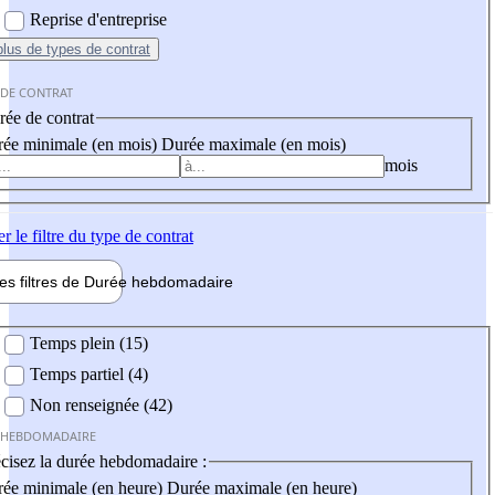
Reprise d'entreprise
plus
de types de contrat
 DE CONTRAT
ée de contrat
ée minimale (en mois)
Durée maximale (en mois)
mois
er
le filtre du type de contrat
les filtres de
Durée hebdo
madaire
 hebdomadaire
Temps plein (15)
Temps partiel (4)
Non renseignée (42)
 HEBDOMADAIRE
cisez la durée hebdomadaire :
ée minimale (en heure)
Durée maximale (en heure)