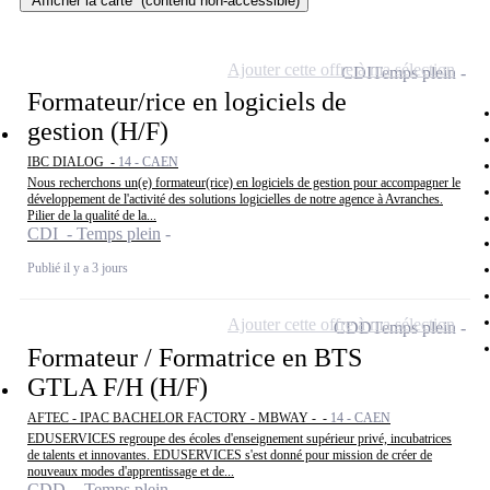
Afficher la carte
(contenu non-accessible)
Ajouter cette offre à ma sélection
CDI
Temps plein
Formateur/rice en logiciels de
gestion (H/F)
IBC DIALOG -
14 - CAEN
Nous recherchons un(e) formateur(rice) en logiciels de gestion pour accompagner le
développement de l'activité des solutions logicielles de notre agence à Avranches.
Pilier de la qualité de la...
CDI - Temps plein
Publié il y a 3 jours
Ajouter cette offre à ma sélection
CDD
Temps plein
Formateur / Formatrice en BTS
GTLA F/H (H/F)
AFTEC - IPAC BACHELOR FACTORY - MBWAY - -
14 - CAEN
EDUSERVICES regroupe des écoles d'enseignement supérieur privé, incubatrices
de talents et innovantes. EDUSERVICES s'est donné pour mission de créer de
nouveaux modes d'apprentissage et de...
CDD - Temps plein