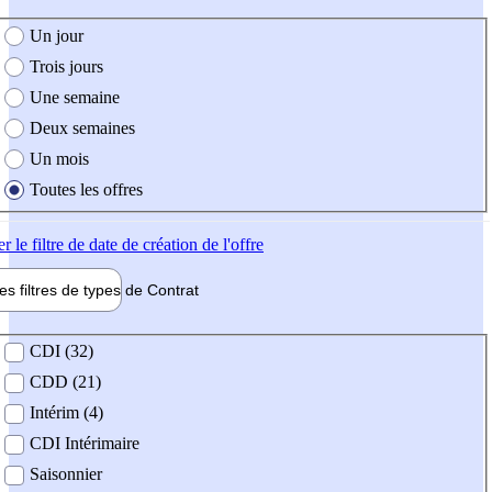
e création de l'offre
Un jour
Trois jours
Une semaine
Deux semaines
Un mois
Toutes les offres
er
le filtre de date de création de l'offre
les filtres de types de
Contrat
de contrat
CDI (32)
CDD (21)
Intérim (4)
CDI Intérimaire
Saisonnier