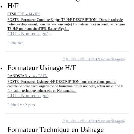
H/F
CESR PRO -
14 - IFS
POSTE : Formateur Conduite Engins TP H/F DESCRIPTION : Dans le cadre de
notre développement, nous recherchons un(e) Formateur(trice) en conduite d'engins
TP H/F pour son site d'IFS. Rattaché(e) à...
CDI - Non renseigné
Publié hier
Ajouter cette offre à ma sélection
CDI
Non renseigné
Formateur Usinage H/F
RANDSTAD -
14 - CAEN
POSTE : Formateur Usinage H/F DESCRIPTION : ous recherchons pour le
compte de notre client organisme de formation professionnelle, acteur majeur de la
formation technique industrielle en Normandie....
CDI - Non renseigné
Publié il y a 2 jours
Ajouter cette offre à ma sélection
CDI
Non renseigné
Formateur Technique en Usinage