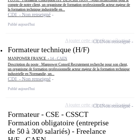
compte de notre client, un organisme de formation professionnelle acteur majeur de
la formation technique industrielle en...
CDI - Non renseigné
Publié aujourd'hui
Ajouter cette offre à ma sélection
CDI
Non renseigné
Formateur technique (H/F)
MANPOWER FRANCE -
14 - CAEN
Description du poste : Manpower Conseil Recrutement recherche pour son client,
un organisme de formation professionnelle acteur majeur de la formation technique
industrielle en Normandie, un...
CDI - Non renseigné
Publié aujourd'hui
Ajouter cette offre à ma sélection
CDI
Non renseigné
Formateur - CSE - CSSCT
Formation obligatoire (entreprise
de 50 à 300 salariés) - Freelance
H/F - CAEN