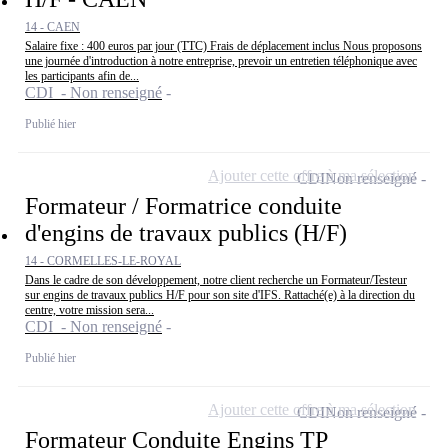
14 - CAEN
Salaire fixe : 400 euros par jour (TTC) Frais de déplacement inclus Nous proposons
une journée d'introduction à notre entreprise, prevoir un entretien téléphonique avec
les participants afin de...
CDI - Non renseigné
Publié hier
Ajouter cette offre à ma sélection
CDI
Non renseigné
Formateur / Formatrice conduite
d'engins de travaux publics (H/F)
14 - CORMELLES-LE-ROYAL
Dans le cadre de son développement, notre client recherche un Formateur/Testeur
sur engins de travaux publics H/F pour son site d'IFS. Rattaché(e) à la direction du
centre, votre mission sera...
CDI - Non renseigné
Publié hier
Ajouter cette offre à ma sélection
CDI
Non renseigné
Formateur Conduite Engins TP