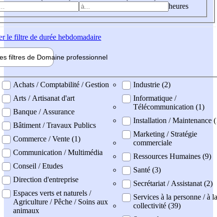
heures
er
le filtre de durée hebdomadaire
les filtres de
Domaine pro
fessionnel
ne professionel
Achats / Comptabilité / Gestion
Industrie (2)
Arts / Artisanat d'art
Informatique /
Télécommunication (1)
Banque / Assurance
Installation / Maintenance (
Bâtiment / Travaux Publics
Marketing / Stratégie
Commerce / Vente (1)
commerciale
Communication / Multimédia
Ressources Humaines (9)
Conseil / Etudes
Santé (3)
Direction d'entreprise
Secrétariat / Assistanat (2)
Espaces verts et naturels /
Services à la personne / à l
Agriculture / Pêche / Soins aux
collectivité (39)
animaux