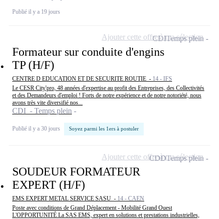
Publié il y a 19 jours
Ajouter cette offre à ma sélection
CDI
Temps plein
Formateur sur conduite d'engins
TP (H/F)
CENTRE D EDUCATION ET DE SECURITE ROUTIE -
14 - IFS
Le CESR City'pro, 48 années d'expertise au profit des Entreprises, des Collectivités
et des Demandeurs d'emploi ! Forts de notre expérience et de notre notoriété, nous
avons très vite diversifié nos...
CDI - Temps plein
Publié il y a 30 jours
Soyez parmi les 1ers à postuler
Ajouter cette offre à ma sélection
CDD
Temps plein
SOUDEUR FORMATEUR
EXPERT (H/F)
EMS EXPERT METAL SERVICE SASU -
14 - CAEN
Poste avec conditions de Grand Déplacement - Mobilité Grand Ouest
L'OPPORTUNITÉ La SAS EMS, expert en solutions et prestations industrielles,