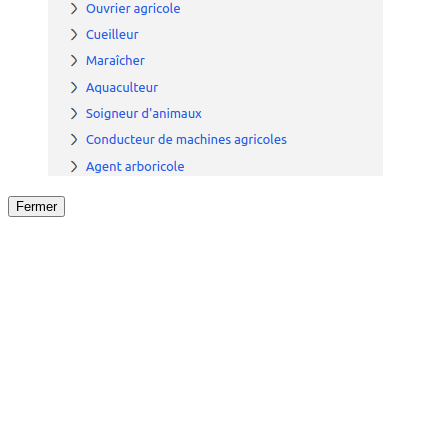
Fermer
Fermer
le détail de l'offre
/
Offre
sur
Offre précéden