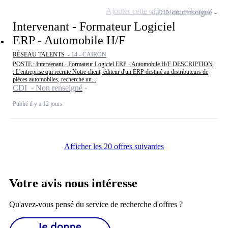
Ajouter cette offre à ma sélection
CDI
Non renseigné
Intervenant - Formateur Logiciel
ERP - Automobile H/F
RÉSEAU TALENTS -
14 - CAIRON
POSTE : Intervenant - Formateur Logiciel ERP - Automobile H/F DESCRIPTION
: L'entreprise qui recrute Notre client, éditeur d'un ERP destiné au distributeurs de
pièces automobiles, recherche un...
CDI - Non renseigné
Publié il y a 12 jours
Afficher les 20 offres suivantes
Votre avis nous intéresse
Qu'avez-vous pensé du service de recherche d'offres ?