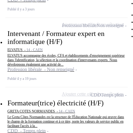
Publié il y a 3 jours
Ajouter cette offre à ma sélection
Profession libérale
Non renseigné
Intervenant / Formateur expert en
informatique (H/F)
ELVATUS -
14 - CAEN
ELVATUS accompagne des écoles, CFA et établissements d'enseignement supérieur
dans l'identification, la sélection et la coordination d'intervenants experts. Nous
développons également une activité de...
Profession libérale - Non renseigné
Publié il y a 19 jours
Ajouter cette offre à ma sélection
CDD
Temps plein
Formateur(trice) électricité (H/F)
GRETA COTES NORMANDES -
14 - CAEN
Le Greta Côtes Normandes est la structure de l'Éducation Nationale qui œuvre dans
le champ de la formation continue et à ce titre, porte les valeurs de service public en
facilitant l'accès à la...
CDD - Temps plein