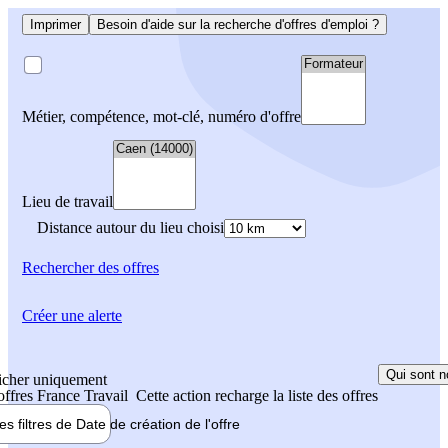
Imprimer
Besoin d'aide sur la recherche d'offres d'emploi ?
Métier, compétence, mot-clé, numéro d'offre
Lieu de travail
Distance autour du lieu choisi
Rechercher
des offres
Créer une alerte
Qui sont n
icher uniquement
 offres France Travail
Cette action recharge la liste des offres
les filtres de
Date de création
de l'offre