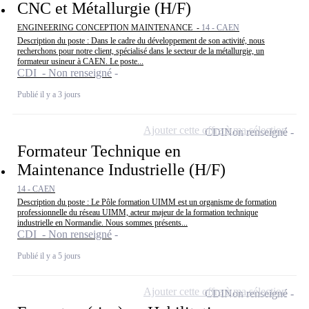
CNC et Métallurgie (H/F)
ENGINEERING CONCEPTION MAINTENANCE -
14 - CAEN
Description du poste : Dans le cadre du développement de son activité, nous
recherchons pour notre client, spécialisé dans le secteur de la métallurgie, un
formateur usineur à CAEN. Le poste...
CDI - Non renseigné
Publié il y a 3 jours
Ajouter cette offre à ma sélection
CDI
Non renseigné
Formateur Technique en
Maintenance Industrielle (H/F)
14 - CAEN
Description du poste : Le Pôle formation UIMM est un organisme de formation
professionnelle du réseau UIMM, acteur majeur de la formation technique
industrielle en Normandie. Nous sommes présents...
CDI - Non renseigné
Publié il y a 5 jours
Ajouter cette offre à ma sélection
CDI
Non renseigné