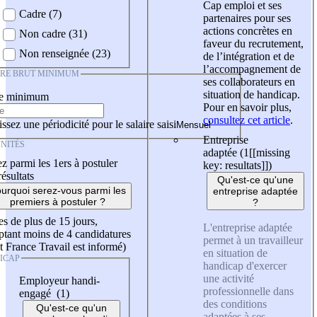
Cap emploi et ses
Cadre (7)
partenaires pour ses
actions concrètes en
Non cadre (31)
faveur du recrutement,
Non renseignée (23)
de l’intégration et de
l’accompagnement de
IRE BRUT MINIMUM
ses collaborateurs en
situation de handicap.
re minimum
Pour en savoir plus,
consultez cet article
.
ssez une périodicité pour le salaire saisi
Entreprise
NITÉS
adaptée (1
[[missing
z parmi les 1ers à postuler
key: resultats]]
)
résultats
Qu'est-ce qu'une
urquoi serez-vous parmi les
entreprise adaptée
premiers à postuler ?
?
es de plus de 15 jours,
L'entreprise adaptée
tant moins de 4 candidatures
permet à un travailleur
t France Travail est informé)
en situation de
ICAP
handicap d'exercer
une activité
Employeur handi-
professionnelle dans
engagé (1)
des conditions
Qu'est-ce qu'un
adaptées à ses