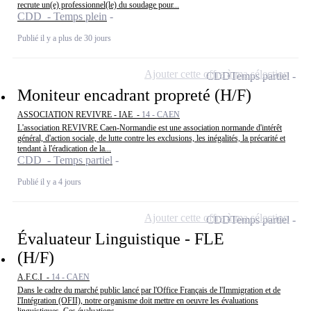
recrute un(e) professionnel(le) du soudage pour...
CDD - Temps plein
Publié il y a plus de 30 jours
Ajouter cette offre à ma sélection
CDD
Temps partiel
Moniteur encadrant propreté (H/F)
ASSOCIATION REVIVRE - IAE -
14 - CAEN
L'association REVIVRE Caen-Normandie est une association normande d'intérêt
général, d'action sociale, de lutte contre les exclusions, les inégalités, la précarité et
tendant à l'éradication de la...
CDD - Temps partiel
Publié il y a 4 jours
Ajouter cette offre à ma sélection
CDD
Temps partiel
Évaluateur Linguistique - FLE
(H/F)
A.F.C.I -
14 - CAEN
Dans le cadre du marché public lancé par l'Office Français de l'Immigration et de
l'Intégration (OFII), notre organisme doit mettre en oeuvre les évaluations
linguistiques. Ces évaluations...