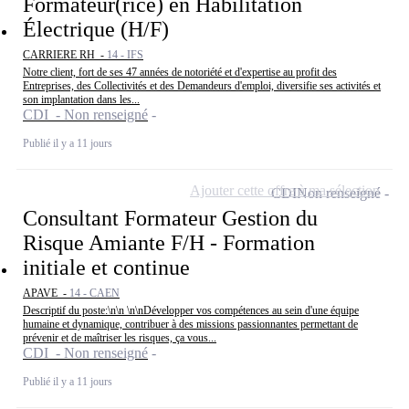
Formateur(rice) en Habilitation
Électrique (H/F)
CARRIERE RH -
14 - IFS
Notre client, fort de ses 47 années de notoriété et d'expertise au profit des
Entreprises, des Collectivités et des Demandeurs d'emploi, diversifie ses activités et
son implantation dans les...
CDI - Non renseigné
Publié il y a 11 jours
Ajouter cette offre à ma sélection
CDI
Non renseigné
Consultant Formateur Gestion du
Risque Amiante F/H - Formation
initiale et continue
APAVE -
14 - CAEN
Descriptif du poste:\n\n \n\nDévelopper vos compétences au sein d'une équipe
humaine et dynamique, contribuer à des missions passionnantes permettant de
prévenir et de maîtriser les risques, ça vous...
CDI - Non renseigné
Publié il y a 11 jours