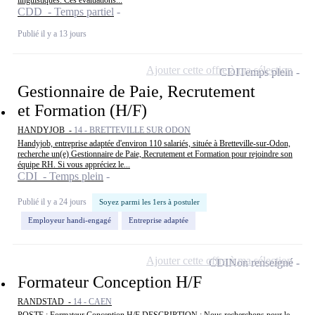
CDD - Temps partiel
Publié il y a 13 jours
Ajouter cette offre à ma sélection
CDI
Temps plein
Gestionnaire de Paie, Recrutement
et Formation (H/F)
HANDYJOB -
14 - BRETTEVILLE SUR ODON
Handyjob, entreprise adaptée d'environ 110 salariés, située à Bretteville-sur-Odon,
recherche un(e) Gestionnaire de Paie, Recrutement et Formation pour rejoindre son
équipe RH. Si vous appréciez le...
CDI - Temps plein
Publié il y a 24 jours
Soyez parmi les 1ers à postuler
Employeur handi-engagé
Entreprise adaptée
Ajouter cette offre à ma sélection
CDI
Non renseigné
Formateur Conception H/F
RANDSTAD -
14 - CAEN
POSTE : Formateur Conception H/F DESCRIPTION : Nous recherchons pour le