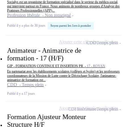
Socialys est un organisme de formation spécialisé dans le secteur du médico-social,
qui intervient partout en France. Nous animons de nombreux groupes d'Analyse des
Pratiques Professionnelles (APP)...
Profession libérale - Non renseigné
Publié il y a plus de 30 jours
Soyez parmi les 1ers à postuler
Ajouter cette offre à ma sélection
CDD
Temps plein
Animateur - Animatrice de
formation - 17 (H/F)
GIP - FORMATION CONTINUE ET INSERTION PR -
17 - ROYAN
En partenariat avec les établissements scolaires (collèges et lycées) et les professeurs
coordonnateurs de la Mission de Lutte contre le Décrochage Scolaire, l'animateur-
animatrice de formation est...
CDD - Temps plein
Publié il y a 17 jours
Ajouter cette offre à ma sélection
CDI Intérimaire
Temps plein
Formation Ajusteur Monteur
Structure H/F