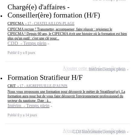
Chargé(e) d'affaires -
Conseiller(ère) formation (H/F)
CIPECMA -
17 - CHATELAILLON-PLAGE
CIPECMA recrute ! Transmettre, accompagner, faire réussir : rejoignez le
CIPECMA ! Depuis 60 ans, le CIPECMA écrit une histoire où la formation est bien
plus qu'un outil : c'est une clé pour...
CDD - Temps plein
Publié il y a 8 jours
Ajouter cette offre à ma sélection
Intérim
Temps plein
Formation Stratifieur H/F
CRIT -
17 - AIGREFEUILLE-D'AUNIS
Nous vous proposons une formation pour découvrir le métier de Stratifieur(se). La
formation aura pour but de vous faire découvrir l'environnement professionnel du
secteur du nautisme. Date : à...
Intérim - Temps plein
Publié il y a 14 jours
Ajouter cette offre à ma sélection
CDI Intérimaire
Temps plein