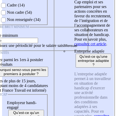
Cap emploi et ses
Cadre (14)
partenaires pour ses
actions concrètes en
Non cadre (54)
faveur du recrutement,
Non renseignée (34)
de l’intégration et de
l’accompagnement de
IRE BRUT MINIMUM
ses collaborateurs en
situation de handicap.
re minimum
Pour en savoir plus,
consultez cet article
.
ssez une périodicité pour le salaire saisi
Entreprise adaptée
NITÉS
Qu'est-ce qu'une
z parmi les 1ers à postuler
entreprise adaptée
résultats
?
urquoi serez-vous parmi les
L'entreprise adaptée
premiers à postuler ?
permet à un travailleur
es de plus de 15 jours,
en situation de
tant moins de 4 candidatures
handicap d'exercer
t France Travail est informé)
une activité
ICAP
professionnelle dans
des conditions
Employeur handi-
adaptées à ses
engagé
capacités. Pour en
Qu'est-ce qu'un
savoir plus,
consultez