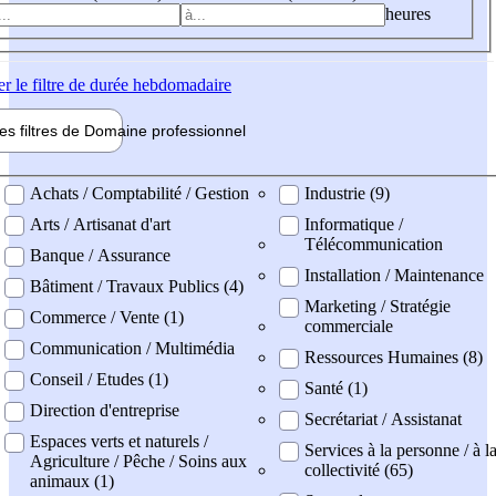
heures
er
le filtre de durée hebdomadaire
les filtres de
Domaine pro
fessionnel
ne professionel
Achats / Comptabilité / Gestion
Industrie (9)
Arts / Artisanat d'art
Informatique /
Télécommunication
Banque / Assurance
Installation / Maintenance
Bâtiment / Travaux Publics (4)
Marketing / Stratégie
Commerce / Vente (1)
commerciale
Communication / Multimédia
Ressources Humaines (8)
Conseil / Etudes (1)
Santé (1)
Direction d'entreprise
Secrétariat / Assistanat
Espaces verts et naturels /
Services à la personne / à l
Agriculture / Pêche / Soins aux
collectivité (65)
animaux (1)