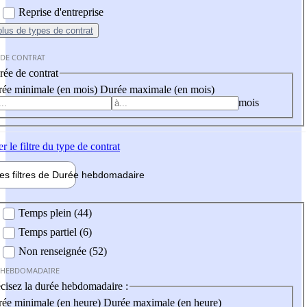
Reprise d'entreprise
plus
de types de contrat
 DE CONTRAT
ée de contrat
ée minimale (en mois)
Durée maximale (en mois)
mois
er
le filtre du type de contrat
les filtres de
Durée hebdo
madaire
 hebdomadaire
Temps plein (44)
Temps partiel (6)
Non renseignée (52)
 HEBDOMADAIRE
cisez la durée hebdomadaire :
ée minimale (en heure)
Durée maximale (en heure)