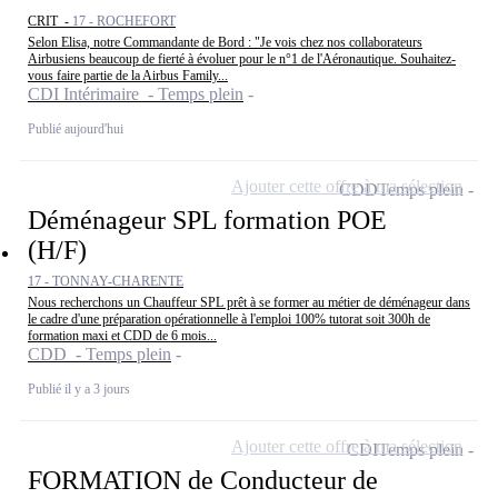
CRIT -
17 - ROCHEFORT
Selon Elisa, notre Commandante de Bord : "Je vois chez nos collaborateurs
Airbusiens beaucoup de fierté à évoluer pour le n°1 de l'Aéronautique. Souhaitez-
vous faire partie de la Airbus Family...
CDI Intérimaire - Temps plein
Publié aujourd'hui
Ajouter cette offre à ma sélection
CDD
Temps plein
Déménageur SPL formation POE
(H/F)
17 - TONNAY-CHARENTE
Nous recherchons un Chauffeur SPL prêt à se former au métier de déménageur dans
le cadre d'une préparation opérationnelle à l'emploi 100% tutorat soit 300h de
formation maxi et CDD de 6 mois...
CDD - Temps plein
Publié il y a 3 jours
Ajouter cette offre à ma sélection
CDI
Temps plein
FORMATION de Conducteur de