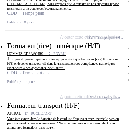
CIPECMA ! Au CIPECMA, nous croyons que la réussite de nos apprentis repose
avant tout sur la qualité de l'accompagnement...
CDD - Temps plein
Publié il y a 8 jours
Ajouter cette offre à ma sélection
CDD
Temps partiel
Formateur(rice) numérique (H/F)
HOMMES ET SAVOIRS -
17 - ROYAN
À propos du poste Rejoignez notre équipe en tant que Formateur(rice) Numérique
H/F, et devenez un acteur clé dans la transmission des compétences numériques
essentielles à nos apprenants. Vous aurez...
CDD - Temps partiel
Publié il y a 14 jours
Ajouter cette offre à ma sélection
CDI
Temps plein
Formateur transport (H/F)
AFTRAL -
17 - ROCHEFORT
Vous êtes expert dans le domaine de la conduite d'engins et avez une réelle passion
pour transmettre vos connaissances ? Nous recherchons un nouveau talent pour
animer nos formations dans notre...