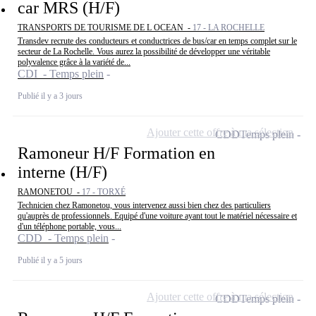
car MRS (H/F)
TRANSPORTS DE TOURISME DE L OCEAN -
17 - LA ROCHELLE
Transdev recrute des conducteurs et conductrices de bus/car en temps complet sur le
secteur de La Rochelle. Vous aurez la possibilité de développer une véritable
polyvalence grâce à la variété de...
CDI - Temps plein
Publié il y a 3 jours
Ajouter cette offre à ma sélection
CDD
Temps plein
Ramoneur H/F Formation en
interne (H/F)
RAMONETOU -
17 - TORXÉ
Technicien chez Ramonetou, vous intervenez aussi bien chez des particuliers
qu'auprès de professionnels. Equipé d'une voiture ayant tout le matériel nécessaire et
d'un téléphone portable, vous...
CDD - Temps plein
Publié il y a 5 jours
Ajouter cette offre à ma sélection
CDD
Temps plein