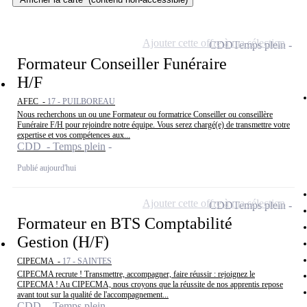
Ajouter cette offre à ma sélection
CDD
Temps plein
Formateur Conseiller Funéraire
H/F
AFEC -
17 - PUILBOREAU
Nous recherchons un ou une Formateur ou formatrice Conseiller ou conseillère
Funéraire F/H pour rejoindre notre équipe. Vous serez chargé(e) de transmettre votre
expertise et vos compétences aux...
CDD - Temps plein
Publié aujourd'hui
Ajouter cette offre à ma sélection
CDD
Temps plein
Formateur en BTS Comptabilité
Gestion (H/F)
CIPECMA -
17 - SAINTES
CIPECMA recrute ! Transmettre, accompagner, faire réussir : rejoignez le
CIPECMA ! Au CIPECMA, nous croyons que la réussite de nos apprentis repose
avant tout sur la qualité de l'accompagnement...
CDD - Temps plein