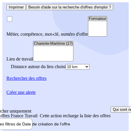
Imprimer
Besoin d'aide sur la recherche d'offres d'emploi ?
Métier, compétence, mot-clé, numéro d'offre
Lieu de travail
Distance autour du lieu choisi
Rechercher
des offres
Créer une alerte
Qui sont n
icher uniquement
 offres France Travail
Cette action recharge la liste des offres
les filtres de
Date de création
de l'offre