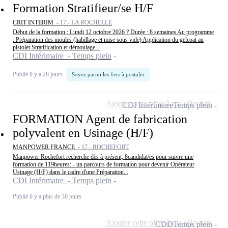
Formation Stratifieur/se H/F
CRIT INTERIM -
17 - LA ROCHELLE
Début de la formation : Lundi 12 octobre 2026 ? Durée : 8 semaines Au programme
: Préparation des moules (habillage et mise sous vide) Application du gelcoat au
pistolet Stratification et démoulage...
CDI Intérimaire - Temps plein
Publié il y a 28 jours
Soyez parmi les 1ers à postuler
Ajouter cette offre à ma sélection
CDI Intérimaire
Temps plein
FORMATION Agent de fabrication
polyvalent en Usinage (H/F)
MANPOWER FRANCE -
17 - ROCHEFORT
Manpower Rochefort recherche dès à présent, 8candidat/es pour suivre une
formation de 119heures: - un parcours de formation pour devenir Opérateur
Usinage (H/F) dans le cadre d'une Préparation...
CDI Intérimaire - Temps plein
Publié il y a plus de 30 jours
Ajouter cette offre à ma sélection
CDD
Temps plein