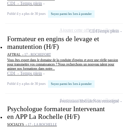
CDI - Temps plein
Publié il y a plus de 30 jours
Soyez parmi les 1ers à postuler
Ajouter cette offre à ma sélection
CDI
Temps plein
Formateur en engins de levage et
manutention (H/F)
AFTRAL -
17 - ROCHEFORT
Vous êtes expert dans le domaine de la conduite d'engins et avez une réelle passion
pour transmettre vos connaissances ? Nous recherchons un nouveau talent pour
animer nos formations dans notre...
CDI - Temps plein
Publié il y a plus de 30 jours
Soyez parmi les 1ers à postuler
Ajouter cette offre à ma sélection
Profession libérale
Non renseigné
Psychologue formateur Intervenant
en APP La Rochelle (H/F)
SOCIALYS -
17 - LA ROCHELLE