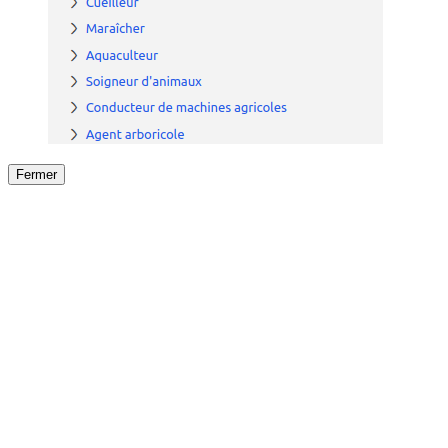
Fermer
Fermer
le détail de l'offre
/
Offre
sur
Offre précéden