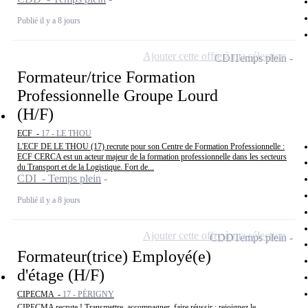
Publié il y a 8 jours
Ajouter cette offre à ma sélection
CDI
Temps plein
Formateur/trice Formation
Professionnelle Groupe Lourd
(H/F)
ECF -
17 - LE THOU
L'ECF DE LE THOU (17) recrute pour son Centre de Formation Professionnelle :
ECF CERCA est un acteur majeur de la formation professionnelle dans les secteurs
du Transport et de la Logistique. Fort de...
CDI - Temps plein
Publié il y a 8 jours
Ajouter cette offre à ma sélection
CDD
Temps plein
Formateur(trice) Employé(e)
d'étage (H/F)
CIPECMA -
17 - PÉRIGNY
CIPECMA recrute ! Transmettre, accompagner, faire réussir : rejoignez le