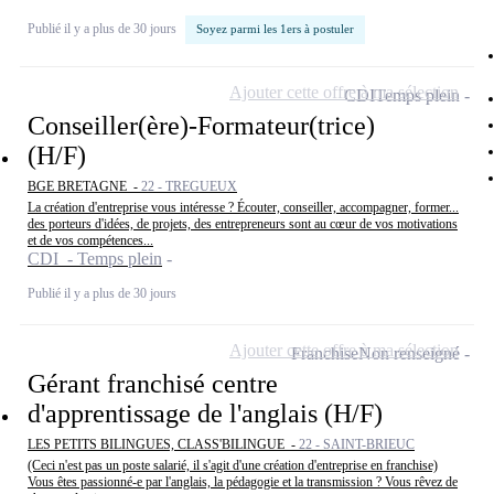
Publié il y a plus de 30 jours
Soyez parmi les 1ers à postuler
Ajouter cette offre à ma sélection
CDI
Temps plein
Conseiller(ère)-Formateur(trice)
(H/F)
BGE BRETAGNE -
22 - TREGUEUX
La création d'entreprise vous intéresse ? Écouter, conseiller, accompagner, former...
des porteurs d'idées, de projets, des entrepreneurs sont au cœur de vos motivations
et de vos compétences...
CDI - Temps plein
Publié il y a plus de 30 jours
Ajouter cette offre à ma sélection
Franchise
Non renseigné
Gérant franchisé centre
d'apprentissage de l'anglais (H/F)
LES PETITS BILINGUES, CLASS'BILINGUE -
22 - SAINT-BRIEUC
(Ceci n'est pas un poste salarié, il s'agit d'une création d'entreprise en franchise)
Vous êtes passionné-e par l'anglais, la pédagogie et la transmission ? Vous rêvez de