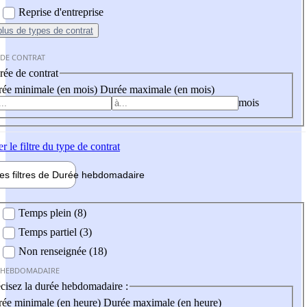
Reprise d'entreprise
plus
de types de contrat
 DE CONTRAT
ée de contrat
ée minimale (en mois)
Durée maximale (en mois)
mois
er
le filtre du type de contrat
les filtres de
Durée hebdo
madaire
 hebdomadaire
Temps plein (8)
Temps partiel (3)
Non renseignée (18)
 HEBDOMADAIRE
cisez la durée hebdomadaire :
ée minimale (en heure)
Durée maximale (en heure)