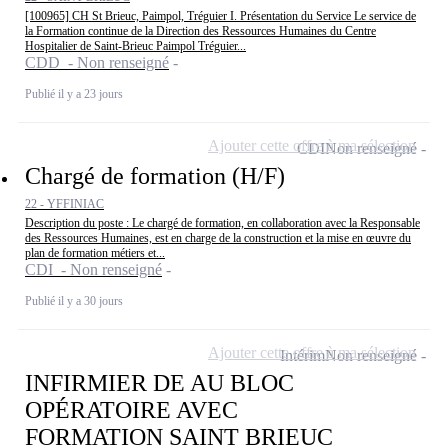
[100965] CH St Brieuc, Paimpol, Tréguier I. Présentation du Service Le service de
la Formation continue de la Direction des Ressources Humaines du Centre
Hospitalier de Saint-Brieuc Paimpol Tréguier...
CDD - Non renseigné
Publié il y a 23 jours
Ajouter cette offre à ma sélection
CDI
Non renseigné
Chargé de formation (H/F)
22 - YFFINIAC
Description du poste : Le chargé de formation, en collaboration avec la Responsable
des Ressources Humaines, est en charge de la construction et la mise en œuvre du
plan de formation métiers et...
CDI - Non renseigné
Publié il y a 30 jours
Ajouter cette offre à ma sélection
Intérim
Non renseigné
INFIRMIER DE AU BLOC
OPÉRATOIRE AVEC
FORMATION SAINT BRIEUC