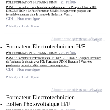
PÔLE FORMATION BRETAGNE UIMM -
22 - PLÉRIN
POSTE : Formateur·rice - Installation - Maintenance de Pompe à Chaleur H/F
DESCRIPTION : Le Pôle Formation UIMM Bretagne vous propose une
formidable aventure dans le monde de l'Industrie. Vous...
CDI - Non renseigné
Publié il y a plus de 30 jours
Ajouter cette offre à ma sélection
CDI
Non renseigné
Formateur Electrotechnicien H/F
PÔLE FORMATION BRETAGNE UIMM -
22 - PLÉRIN
POSTE : Formateur Electrotechnicien H/F DESCRIPTION : Rejoignez l'aventure
de l'industrie de demain avec Pôle Formation UIMM Bretagne ! Vous êtes
passionné-e par votre métier, aimez communiquer et...
CDI - Non renseigné
Publié il y a plus de 30 jours
Ajouter cette offre à ma sélection
CDI
Non renseigné
Formateur Electrotechnicien
Eolien Photovoltaique H/F