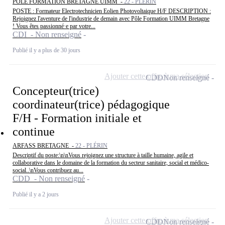
PÔLE FORMATION BRETAGNE UIMM -
22 - PLÉRIN
POSTE : Formateur Electrotechnicien Eolien Photovoltaique H/F DESCRIPTION :
Rejoignez l'aventure de l'industrie de demain avec Pôle Formation UIMM Bretagne
! Vous êtes passionné·e par votre...
CDI - Non renseigné
Publié il y a plus de 30 jours
Ajouter cette offre à ma sélection
CDD
Non renseigné
Concepteur(trice)
coordinateur(trice) pédagogique
F/H - Formation initiale et
continue
ARFASS BRETAGNE -
22 - PLÉRIN
Descriptif du poste:\n\nVous rejoignez une structure à taille humaine, agile et
collaborative dans le domaine de la formation du secteur sanitaire, social et médico-
social..\nVous contribuez au...
CDD - Non renseigné
Publié il y a 2 jours
Ajouter cette offre à ma sélection
CDD
Non renseigné