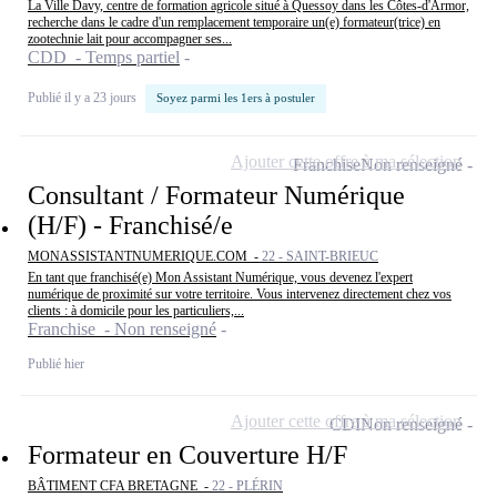
La Ville Davy, centre de formation agricole situé à Quessoy dans les Côtes-d'Armor,
recherche dans le cadre d'un remplacement temporaire un(e) formateur(trice) en
zootechnie lait pour accompagner ses...
CDD - Temps partiel
Publié il y a 23 jours
Soyez parmi les 1ers à postuler
Ajouter cette offre à ma sélection
Franchise
Non renseigné
Consultant / Formateur Numérique
(H/F) - Franchisé/e
MONASSISTANTNUMERIQUE.COM -
22 - SAINT-BRIEUC
En tant que franchisé(e) Mon Assistant Numérique, vous devenez l'expert
numérique de proximité sur votre territoire. Vous intervenez directement chez vos
clients : à domicile pour les particuliers,...
Franchise - Non renseigné
Publié hier
Ajouter cette offre à ma sélection
CDI
Non renseigné
Formateur en Couverture H/F
BÂTIMENT CFA BRETAGNE -
22 - PLÉRIN