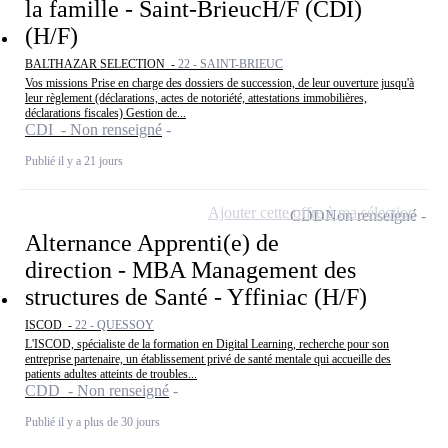
la famille - Saint-BrieucH/F (CDI)
(H/F)
BALTHAZAR SELECTION -
22 - SAINT-BRIEUC
Vos missions Prise en charge des dossiers de succession, de leur ouverture jusqu'à
leur règlement (déclarations, actes de notoriété, attestations immobilières,
déclarations fiscales) Gestion de...
CDI - Non renseigné
Publié il y a 21 jours
Ajouter cette offre à ma sélection
CDD
Non renseigné
Alternance Apprenti(e) de
direction - MBA Management des
structures de Santé - Yffiniac (H/F)
ISCOD -
22 - QUESSOY
L'ISCOD, spécialiste de la formation en Digital Learning, recherche pour son
entreprise partenaire, un établissement privé de santé mentale qui accueille des
patients adultes atteints de troubles...
CDD - Non renseigné
Publié il y a plus de 30 jours