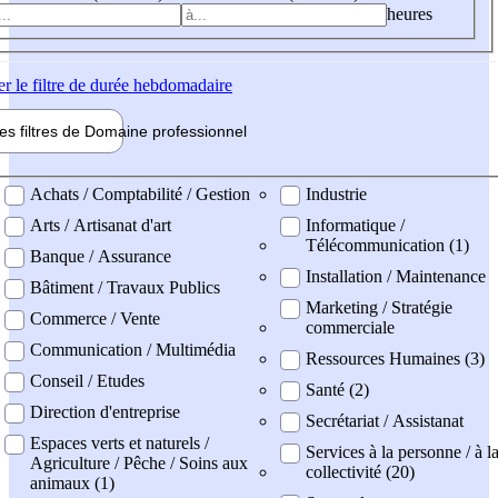
heures
er
le filtre de durée hebdomadaire
les filtres de
Domaine pro
fessionnel
ne professionel
Achats / Comptabilité / Gestion
Industrie
Arts / Artisanat d'art
Informatique /
Télécommunication (1)
Banque / Assurance
Installation / Maintenance
Bâtiment / Travaux Publics
Marketing / Stratégie
Commerce / Vente
commerciale
Communication / Multimédia
Ressources Humaines (3)
Conseil / Etudes
Santé (2)
Direction d'entreprise
Secrétariat / Assistanat
Espaces verts et naturels /
Services à la personne / à l
Agriculture / Pêche / Soins aux
collectivité (20)
animaux (1)