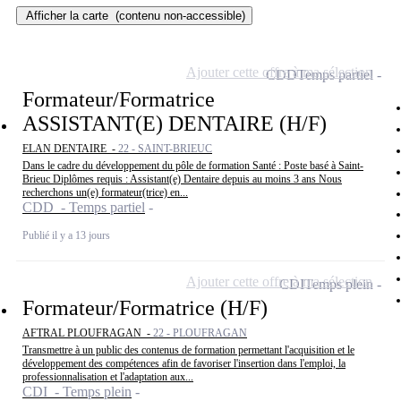
Afficher la carte
(contenu non-accessible)
Ajouter cette offre à ma sélection
CDD
Temps partiel
Formateur/Formatrice
ASSISTANT(E) DENTAIRE (H/F)
ELAN DENTAIRE -
22 - SAINT-BRIEUC
Dans le cadre du développement du pôle de formation Santé : Poste basé à Saint-
Brieuc Diplômes requis : Assistant(e) Dentaire depuis au moins 3 ans Nous
recherchons un(e) formateur(trice) en...
CDD - Temps partiel
Publié il y a 13 jours
Ajouter cette offre à ma sélection
CDI
Temps plein
Formateur/Formatrice (H/F)
AFTRAL PLOUFRAGAN -
22 - PLOUFRAGAN
Transmettre à un public des contenus de formation permettant l'acquisition et le
développement des compétences afin de favoriser l'insertion dans l'emploi, la
professionnalisation et l'adaptation aux...
CDI - Temps plein