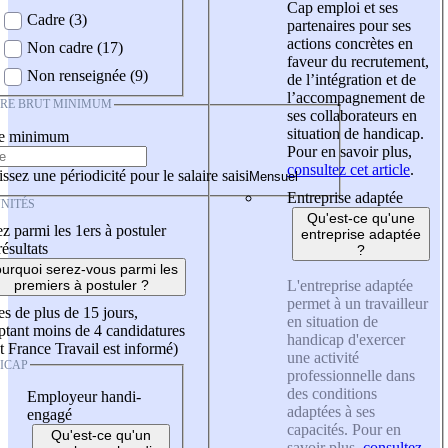
Cap emploi et ses
Cadre (3)
partenaires pour ses
actions concrètes en
Non cadre (17)
faveur du recrutement,
Non renseignée (9)
de l’intégration et de
l’accompagnement de
IRE BRUT MINIMUM
ses collaborateurs en
situation de handicap.
re minimum
Pour en savoir plus,
consultez cet article
.
ssez une périodicité pour le salaire saisi
Entreprise adaptée
NITÉS
Qu'est-ce qu'une
z parmi les 1ers à postuler
entreprise adaptée
résultats
?
urquoi serez-vous parmi les
L'entreprise adaptée
premiers à postuler ?
permet à un travailleur
es de plus de 15 jours,
en situation de
tant moins de 4 candidatures
handicap d'exercer
t France Travail est informé)
une activité
ICAP
professionnelle dans
des conditions
Employeur handi-
adaptées à ses
engagé
capacités. Pour en
Qu'est-ce qu'un
savoir plus,
consultez