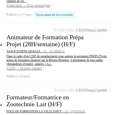
changer de vie...
Franchise - Non renseigné
Publié il y a 17 jours
Soyez parmi les 1ers à postuler
Ajouter cette offre à ma sélection
CDD
Temps partiel
Animateur de Formation Prépa
Projet (28H/semaine) (H/F)
ASSOCIATION ADALEA -
22 - ST BRIEUC
Dans le cadre d'un CDD de remplacement vous animez la prestation PREPA Projet,
action de formation financée par la Région Bretagne, à destination de tout public
(demandeurs d'emploi, salariés.). La...
CDD - Temps partiel
Publié il y a 9 jours
Ajouter cette offre à ma sélection
CDD
Temps partiel
Formateur/Formatrice en
Zootechnie Lait (H/F)
POLE DE FORMATION LA VILLE DAVY -
22 - QUESSOY