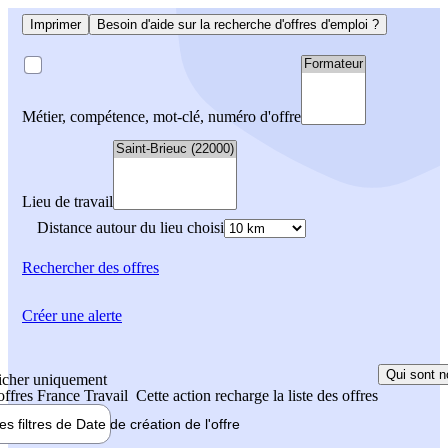
Imprimer
Besoin d'aide sur la recherche d'offres d'emploi ?
Métier, compétence, mot-clé, numéro d'offre
Lieu de travail
Distance autour du lieu choisi
Rechercher
des offres
Créer une alerte
Qui sont n
icher uniquement
 offres France Travail
Cette action recharge la liste des offres
les filtres de
Date de création
de l'offre