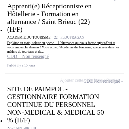
Apprenti(e) Réceptionniste en
Hôtellerie - Formation en
alternance / Saint Brieuc (22)
(H/F)
ACADEMIE DU TOURISME -
22 - PLOUFRAGAN
Diplôme en main, salaire en poche.... L'alternance qui vous forme aujourd'hui et
vous embauche demain ! Votre école, l'Académie du Tourisme, spécialisée dans les
métiers du tourisme et de...
CDD - Non renseigné
Publié il y a 15 jours
Ajouter cette offre à ma sélection
CDD
Non renseigné
SITE DE PAIMPOL -
GESTIONNAIRE FORMATION
CONTINUE DU PERSONNEL
NON-MEDICAL & MEDICAL 50
% (H/F)
22 - SAINT-BRIEUC