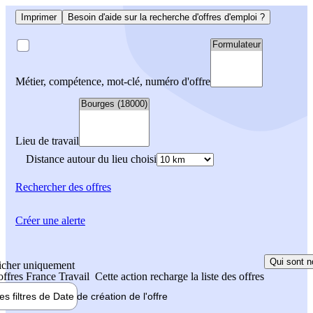
Imprimer
Besoin d'aide sur la recherche d'offres d'emploi ?
Métier, compétence, mot-clé, numéro d'offre
Lieu de travail
Distance autour du lieu choisi
Rechercher
des offres
Créer une alerte
Qui sont n
icher uniquement
 offres France Travail
Cette action recharge la liste des offres
les filtres de
Date de création
de l'offre