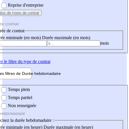
Reprise d'entreprise
plus
de types de contrat
 DE CONTRAT
ée de contrat
ée minimale (en mois)
Durée maximale (en mois)
mois
er
le filtre du type de contrat
les filtres de
Durée hebdo
madaire
 hebdomadaire
Temps plein
Temps partiel
Non renseignée
 HEBDOMADAIRE
cisez la durée hebdomadaire :
ée minimale (en heure)
Durée maximale (en heure)