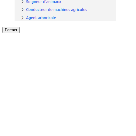
Fermer
Fermer
le détail de l'offre
/
Offre
sur
Offre précéden