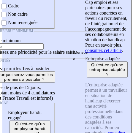
Cap emploi et ses
Cadre
partenaires pour ses
actions concrètes en
Non cadre
faveur du recrutement,
Non renseignée
de l’intégration et de
l’accompagnement de
IRE BRUT MINIMUM
ses collaborateurs en
situation de handicap.
re minimum
Pour en savoir plus,
consultez cet article
.
ssez une périodicité pour le salaire saisi
Entreprise adaptée
NITÉS
Qu'est-ce qu'une
z parmi les 1ers à postuler
entreprise adaptée
?
urquoi serez-vous parmi les
premiers à postuler ?
L'entreprise adaptée
es de plus de 15 jours,
permet à un travailleur
tant moins de 4 candidatures
en situation de
t France Travail est informé)
handicap d'exercer
ICAP
une activité
professionnelle dans
Employeur handi-
des conditions
engagé
adaptées à ses
Qu'est-ce qu'un
capacités. Pour en
employeur handi-
savoir plus,
consultez