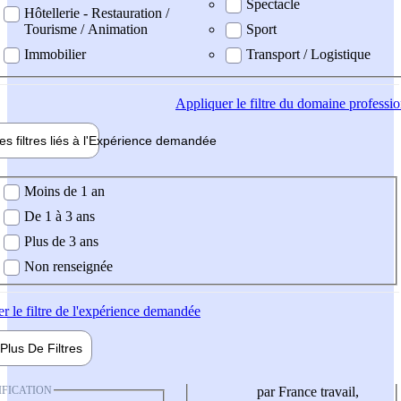
Spectacle
Hôtellerie - Restauration /
Tourisme / Animation
Sport
Immobilier
Transport / Logistique
Appliquer
le filtre du domaine professi
es filtres liés à l'
Expérience
demandée
ience demandée
Moins de 1 an
De 1 à 3 ans
Plus de 3 ans
Non renseignée
er
le filtre de l'expérience demandée
Plus De
Filtres
IFICATION
par France travail,