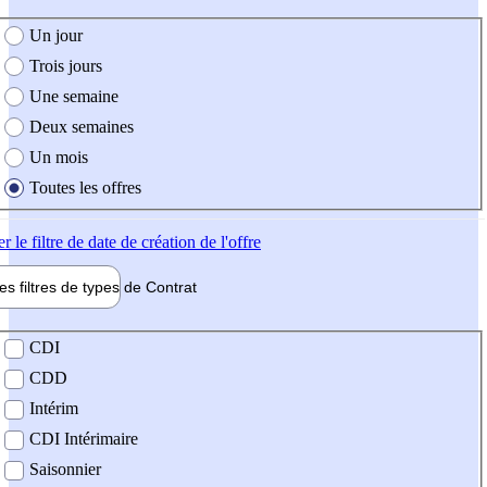
e création de l'offre
Un jour
Trois jours
Une semaine
Deux semaines
Un mois
Toutes les offres
er
le filtre de date de création de l'offre
les filtres de types de
Contrat
de contrat
CDI
CDD
Intérim
CDI Intérimaire
Saisonnier