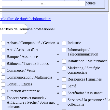
heures
er
le filtre de durée hebdomadaire
les filtres de
Domaine pro
fessionnel
ne professionel
Achats / Comptabilité / Gestion
Industrie
Arts / Artisanat d'art
Informatique /
Télécommunication
Banque / Assurance
Installation / Maintenance
Bâtiment / Travaux Publics
Marketing / Stratégie
Commerce / Vente
commerciale
Communication / Multimédia
Ressources Humaines
Conseil / Etudes
Santé
Direction d'entreprise
Secrétariat / Assistanat
Espaces verts et naturels /
Services à la personne / à l
Agriculture / Pêche / Soins aux
collectivité
animaux