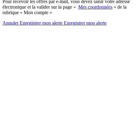
Pour recevoir les offres par e-mail, vous devez saisir votre adresse
électronique et la valider sur la page «
Mes coordonnées
» de la
rubrique « Mon compte »
Annuler
Enregistrer mon alerte
Enregistrer
mon alerte