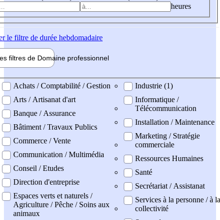
heures
er
le filtre de durée hebdomadaire
les filtres de
Domaine pro
fessionnel
ne professionel
Achats / Comptabilité / Gestion
Industrie (1)
Arts / Artisanat d'art
Informatique /
Télécommunication
Banque / Assurance
Installation / Maintenance
Bâtiment / Travaux Publics
Marketing / Stratégie
Commerce / Vente
commerciale
Communication / Multimédia
Ressources Humaines
Conseil / Etudes
Santé
Direction d'entreprise
Secrétariat / Assistanat
Espaces verts et naturels /
Services à la personne / à l
Agriculture / Pêche / Soins aux
collectivité
animaux