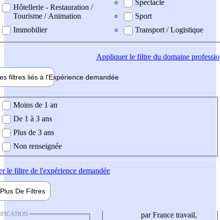
Spectacle
Hôtellerie - Restauration /
Tourisme / Animation
Sport
Immobilier
Transport / Logistique
Appliquer
le filtre du domaine professi
es filtres liés à l'
Expérience
demandée
ience demandée
Moins de 1 an
De 1 à 3 ans
Plus de 3 ans
Non renseignée
er
le filtre de l'expérience demandée
Plus De
Filtres
IFICATION
par France travail,