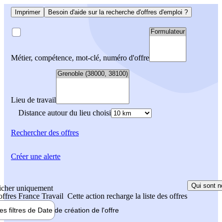
Imprimer
Besoin d'aide sur la recherche d'offres d'emploi ?
Métier, compétence, mot-clé, numéro d'offre
Lieu de travail
Distance autour du lieu choisi
Rechercher
des offres
Créer une alerte
Qui sont n
icher uniquement
 offres France Travail
Cette action recharge la liste des offres
les filtres de
Date de création
de l'offre