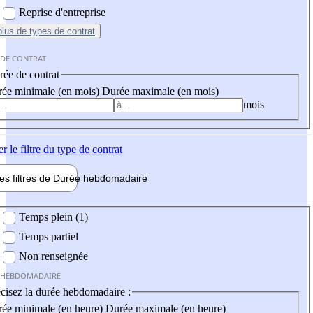
Reprise d'entreprise
plus
de types de contrat
 DE CONTRAT
ée de contrat
ée minimale (en mois)
Durée maximale (en mois)
mois
er
le filtre du type de contrat
les filtres de
Durée hebdo
madaire
 hebdomadaire
Temps plein (1)
Temps partiel
Non renseignée
 HEBDOMADAIRE
cisez la durée hebdomadaire :
ée minimale (en heure)
Durée maximale (en heure)