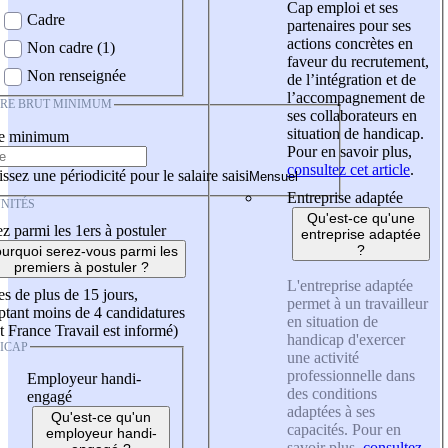
Cap emploi et ses
Cadre
partenaires pour ses
actions concrètes en
Non cadre (1)
faveur du recrutement,
Non renseignée
de l’intégration et de
l’accompagnement de
IRE BRUT MINIMUM
ses collaborateurs en
situation de handicap.
re minimum
Pour en savoir plus,
consultez cet article
.
ssez une périodicité pour le salaire saisi
Entreprise adaptée
NITÉS
Qu'est-ce qu'une
z parmi les 1ers à postuler
entreprise adaptée
?
urquoi serez-vous parmi les
premiers à postuler ?
L'entreprise adaptée
es de plus de 15 jours,
permet à un travailleur
tant moins de 4 candidatures
en situation de
t France Travail est informé)
handicap d'exercer
ICAP
une activité
professionnelle dans
Employeur handi-
des conditions
engagé
adaptées à ses
Qu'est-ce qu'un
capacités. Pour en
employeur handi-
savoir plus,
consultez