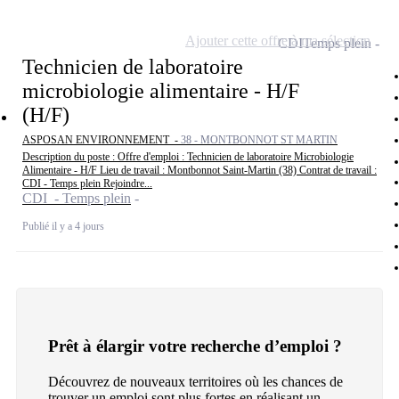
Ajouter cette offre à ma sélection
CDI
Temps plein
Technicien de laboratoire
microbiologie alimentaire - H/F
(H/F)
ASPOSAN ENVIRONNEMENT -
38 - MONTBONNOT ST MARTIN
Description du poste : Offre d'emploi : Technicien de laboratoire Microbiologie
Alimentaire - H/F Lieu de travail : Montbonnot Saint-Martin (38) Contrat de travail :
CDI - Temps plein Rejoindre...
CDI - Temps plein
Publié il y a 4 jours
Prêt à élargir votre recherche d’emploi ?
Découvrez de nouveaux territoires où les chances de
trouver un emploi sont plus fortes en réalisant un