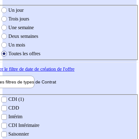
e création de l'offre
Un jour
Trois jours
Une semaine
Deux semaines
Un mois
Toutes les offres
er
le filtre de date de création de l'offre
les filtres de types de
Contrat
de contrat
CDI (1)
CDD
Intérim
CDI Intérimaire
Saisonnier