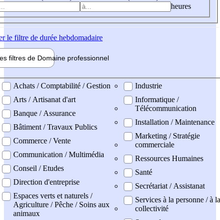
heures
er
le filtre de durée hebdomadaire
les filtres de
Domaine pro
fessionnel
ne professionel
Achats / Comptabilité / Gestion
Industrie
Arts / Artisanat d'art
Informatique /
Télécommunication
Banque / Assurance
Installation / Maintenance
Bâtiment / Travaux Publics
Marketing / Stratégie
Commerce / Vente
commerciale
Communication / Multimédia
Ressources Humaines
Conseil / Etudes
Santé
Direction d'entreprise
Secrétariat / Assistanat
Espaces verts et naturels /
Services à la personne / à l
Agriculture / Pêche / Soins aux
collectivité
animaux