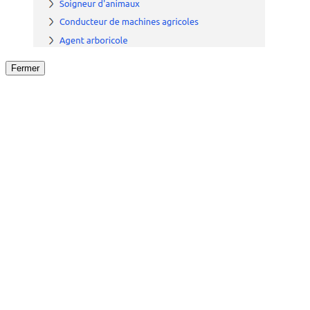
Fermer
Fermer
le détail de l'offre
/
Offre
sur
Offre précéden