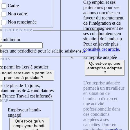
Cap emploi et ses
Cadre
partenaires pour ses
actions concrètes en
Non cadre
faveur du recrutement,
Non renseignée
de l’intégration et de
l’accompagnement de
IRE BRUT MINIMUM
ses collaborateurs en
situation de handicap.
re minimum
Pour en savoir plus,
consultez cet article
.
ssez une périodicité pour le salaire saisi
Entreprise adaptée
NITÉS
Qu'est-ce qu'une
z parmi les 1ers à postuler
entreprise adaptée
?
urquoi serez-vous parmi les
premiers à postuler ?
L'entreprise adaptée
es de plus de 15 jours,
permet à un travailleur
tant moins de 4 candidatures
en situation de
t France Travail est informé)
handicap d'exercer
ICAP
une activité
professionnelle dans
Employeur handi-
des conditions
engagé
adaptées à ses
Qu'est-ce qu'un
capacités. Pour en
employeur handi-
savoir plus,
consultez