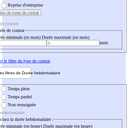
Reprise d'entreprise
plus
de types de contrat
 DE CONTRAT
ée de contrat
ée minimale (en mois)
Durée maximale (en mois)
mois
er
le filtre du type de contrat
les filtres de
Durée hebdo
madaire
 hebdomadaire
Temps plein
Temps partiel
Non renseignée
 HEBDOMADAIRE
cisez la durée hebdomadaire :
ée minimale (en heure)
Durée maximale (en heure)