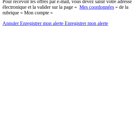
Pour recevoir les offres par e-mail, vous devez saisir votre adresse
électronique et la valider sur la page «
Mes coordonnées
» de la
rubrique « Mon compte »
Annuler
Enregistrer mon alerte
Enregistrer
mon alerte