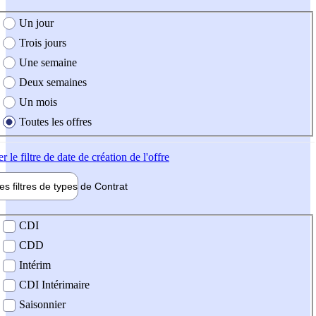
e création de l'offre
Un jour
Trois jours
Une semaine
Deux semaines
Un mois
Toutes les offres
er
le filtre de date de création de l'offre
les filtres de types de
Contrat
de contrat
CDI
CDD
Intérim
CDI Intérimaire
Saisonnier