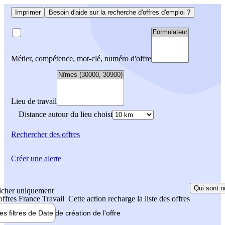
Imprimer
Besoin d'aide sur la recherche d'offres d'emploi ?
Métier, compétence, mot-clé, numéro d'offre
Lieu de travail
Distance autour du lieu choisi
Rechercher
des offres
Créer une alerte
Qui sont n
icher uniquement
 offres France Travail
Cette action recharge la liste des offres
les filtres de
Date de création
de l'offre