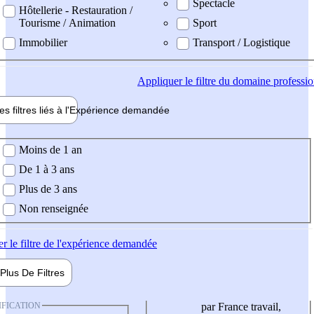
Spectacle
Hôtellerie - Restauration /
Tourisme / Animation
Sport
Immobilier
Transport / Logistique
Appliquer
le filtre du domaine professi
es filtres liés à l'
Expérience
demandée
ience demandée
Moins de 1 an
De 1 à 3 ans
Plus de 3 ans
Non renseignée
er
le filtre de l'expérience demandée
Plus De
Filtres
IFICATION
par France travail,