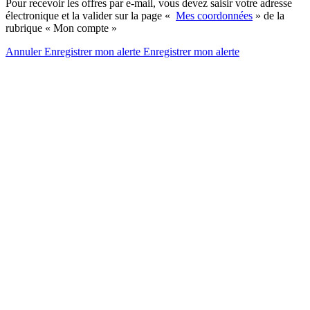
Pour recevoir les offres par e-mail, vous devez saisir votre adresse
électronique et la valider sur la page «
Mes coordonnées
» de la
rubrique « Mon compte »
Annuler
Enregistrer mon alerte
Enregistrer
mon alerte