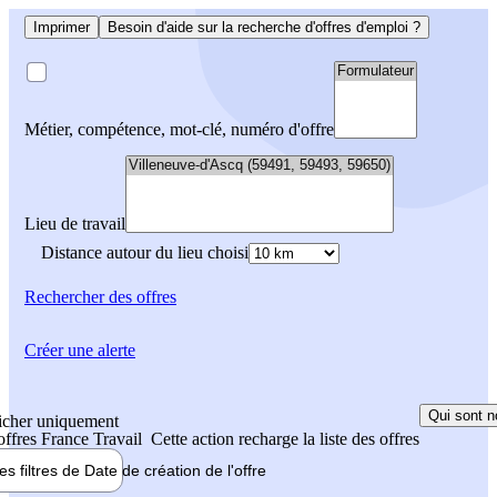
Imprimer
Besoin d'aide sur la recherche d'offres d'emploi ?
Métier, compétence, mot-clé, numéro d'offre
Lieu de travail
Distance autour du lieu choisi
Rechercher
des offres
Créer une alerte
Qui sont n
icher uniquement
 offres France Travail
Cette action recharge la liste des offres
les filtres de
Date de création
de l'offre