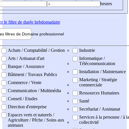
heures
er
le filtre de durée hebdomadaire
les filtres de
Domaine pro
fessionnel
ne professionel
Achats / Comptabilité / Gestion
Industrie
Arts / Artisanat d'art
Informatique /
Télécommunication
Banque / Assurance
Installation / Maintenance
Bâtiment / Travaux Publics
Marketing / Stratégie
Commerce / Vente
commerciale
Communication / Multimédia
Ressources Humaines
Conseil / Etudes
Santé
Direction d'entreprise
Secrétariat / Assistanat
Espaces verts et naturels /
Services à la personne / à l
Agriculture / Pêche / Soins aux
collectivité
animaux