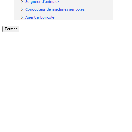
Fermer
Fermer
le détail de l'offre
/
Offre
sur
Offre précéden