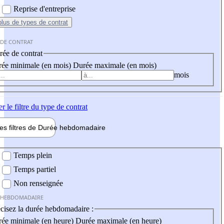
Reprise d'entreprise
plus
de types de contrat
 DE CONTRAT
ée de contrat
ée minimale (en mois)
Durée maximale (en mois)
mois
er
le filtre du type de contrat
les filtres de
Durée hebdo
madaire
 hebdomadaire
Temps plein
Temps partiel
Non renseignée
 HEBDOMADAIRE
cisez la durée hebdomadaire :
ée minimale (en heure)
Durée maximale (en heure)