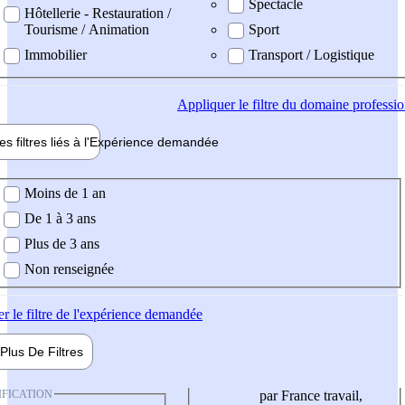
Spectacle
Hôtellerie - Restauration /
Tourisme / Animation
Sport
Immobilier
Transport / Logistique
Appliquer
le filtre du domaine professi
es filtres liés à l'
Expérience
demandée
ience demandée
Moins de 1 an
De 1 à 3 ans
Plus de 3 ans
Non renseignée
er
le filtre de l'expérience demandée
Plus De
Filtres
IFICATION
par France travail,