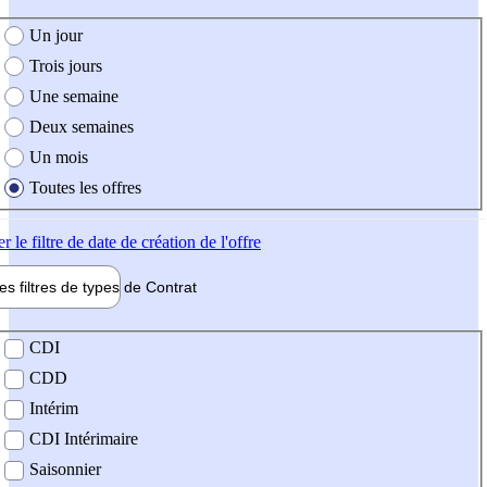
e création de l'offre
Un jour
Trois jours
Une semaine
Deux semaines
Un mois
Toutes les offres
er
le filtre de date de création de l'offre
les filtres de types de
Contrat
de contrat
CDI
CDD
Intérim
CDI Intérimaire
Saisonnier