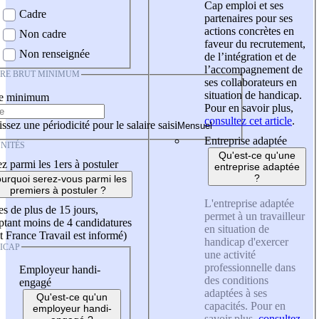
Cap emploi et ses
Cadre
partenaires pour ses
actions concrètes en
Non cadre
faveur du recrutement,
Non renseignée
de l’intégration et de
l’accompagnement de
IRE BRUT MINIMUM
ses collaborateurs en
situation de handicap.
re minimum
Pour en savoir plus,
consultez cet article
.
ssez une périodicité pour le salaire saisi
Entreprise adaptée
NITÉS
Qu'est-ce qu'une
z parmi les 1ers à postuler
entreprise adaptée
?
urquoi serez-vous parmi les
premiers à postuler ?
L'entreprise adaptée
es de plus de 15 jours,
permet à un travailleur
tant moins de 4 candidatures
en situation de
t France Travail est informé)
handicap d'exercer
ICAP
une activité
professionnelle dans
Employeur handi-
des conditions
engagé
adaptées à ses
Qu'est-ce qu'un
capacités. Pour en
employeur handi-
savoir plus,
consultez