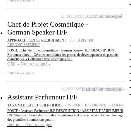
Publié il y a 2 jours
Ajouter cette offre à ma sélection
CDI
Non renseigné
Chef de Projet Cosmétique -
German Speaker H/F
APPROACH PEOPLE RECRUITMENT -
75 - PARIS 1ER
ARRONDISSEMENT
POSTE : Chef de Projet Cosmétique - German Speaker H/F DESCRIPTION :
Responsabilités : - Gérer et coordonner les projets de développement de produits
cosmétiques. - Collaborer avec les équipes de...
CDI - Non renseigné
Publié il y a 2 jours
Ajouter cette offre à ma sélection
Intérim
Non renseigné
Assistant Parfumeur H/F
TAGA MEDICAL ET SCIENTIFIQUE -
75 - PARIS 1ER ARRONDISSEMENT
POSTE : Assistant Parfumeur H/F DESCRIPTION : ASSISTANT PARFUMEUR
H/F Missions : Pesée des formules de parfumerie et mise en alcool, Echantillonnage
des premières soumissions pour...
Intérim - Non renseigné