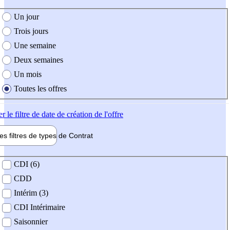
e création de l'offre
Un jour
Trois jours
Une semaine
Deux semaines
Un mois
Toutes les offres
er
le filtre de date de création de l'offre
les filtres de types de
Contrat
de contrat
CDI (6)
CDD
Intérim (3)
CDI Intérimaire
Saisonnier