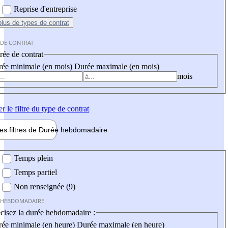
Reprise d'entreprise
plus
de types de contrat
 DE CONTRAT
ée de contrat
ée minimale (en mois)
Durée maximale (en mois)
mois
er
le filtre du type de contrat
les filtres de
Durée hebdo
madaire
 hebdomadaire
Temps plein
Temps partiel
Non renseignée (9)
 HEBDOMADAIRE
cisez la durée hebdomadaire :
ée minimale (en heure)
Durée maximale (en heure)