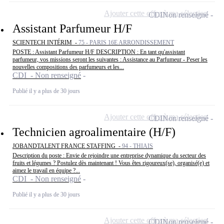
Ajouter cette offre à ma sélection
CDI
Non renseigné
Assistant Parfumeur H/F
SCIENTECH INTÉRIM -
75 - PARIS 16E ARRONDISSEMENT
POSTE : Assistant Parfumeur H/F DESCRIPTION : En tant qu'assistant
parfumeur, vos missions seront les suivantes : Assistance au Parfumeur - Peser les
nouvelles compositions des parfumeurs et les...
CDI - Non renseigné
Publié il y a plus de 30 jours
Ajouter cette offre à ma sélection
CDI
Non renseigné
Technicien agroalimentaire (H/F)
JOBANDTALENT FRANCE STAFFING -
94 - THIAIS
Description du poste : Envie de rejoindre une entreprise dynamique du secteur des
fruits et légumes ? Postulez dès maintenant ! Vous êtes rigoureux(se), organisé(e) et
aimez le travail en équipe ?...
CDI - Non renseigné
Publié il y a plus de 30 jours
Ajouter cette offre à ma sélection
CDI
Non renseigné