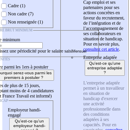
Cap emploi et ses
Cadre (1)
partenaires pour ses
actions concrètes en
Non cadre (7)
faveur du recrutement,
Non renseignée (1)
de l’intégration et de
l’accompagnement de
IRE BRUT MINIMUM
ses collaborateurs en
situation de handicap.
re minimum
Pour en savoir plus,
consultez cet article
.
ssez une périodicité pour le salaire saisi
Entreprise adaptée
NITÉS
Qu'est-ce qu'une
z parmi les 1ers à postuler
entreprise adaptée
?
urquoi serez-vous parmi les
premiers à postuler ?
L'entreprise adaptée
es de plus de 15 jours,
permet à un travailleur
tant moins de 4 candidatures
en situation de
t France Travail est informé)
handicap d'exercer
ICAP
une activité
professionnelle dans
Employeur handi-
des conditions
engagé
adaptées à ses
Qu'est-ce qu'un
capacités. Pour en
employeur handi-
savoir plus,
consultez