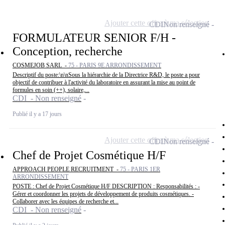
Ajouter cette offre à ma sélection
CDI
Non renseigné
FORMULATEUR SENIOR F/H -
Conception, recherche
COSMEJOB SARL -
75 - PARIS 9E ARRONDISSEMENT
Descriptif du poste:\n\nSous la hiérarchie de la Directrice R&D, le poste a pour
objectif de contribuer à l'activité du laboratoire en assurant la mise au point de
formules en soin (++), solaire,...
CDI - Non renseigné
Publié il y a 17 jours
Ajouter cette offre à ma sélection
CDI
Non renseigné
Chef de Projet Cosmétique H/F
APPROACH PEOPLE RECRUITMENT -
75 - PARIS 1ER
ARRONDISSEMENT
POSTE : Chef de Projet Cosmétique H/F DESCRIPTION : Responsabilités : -
Gérer et coordonner les projets de développement de produits cosmétiques. -
Collaborer avec les équipes de recherche et...
CDI - Non renseigné