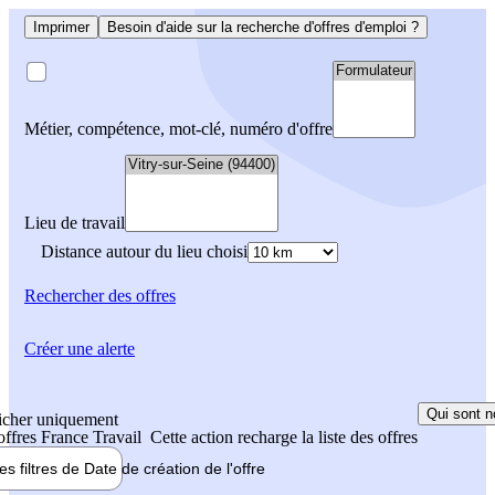
Imprimer
Besoin d'aide sur la recherche d'offres d'emploi ?
Métier, compétence, mot-clé, numéro d'offre
Lieu de travail
Distance autour du lieu choisi
Rechercher
des offres
Créer une alerte
Qui sont n
icher uniquement
 offres France Travail
Cette action recharge la liste des offres
les filtres de
Date de création
de l'offre