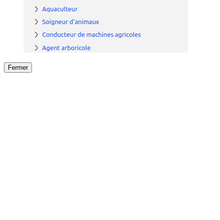
Fermer
Fermer
le détail de l'offre
/
Offre
sur
Offre précéden