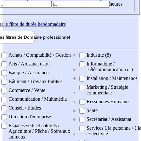
heures
er
le filtre de durée hebdomadaire
les filtres de
Domaine pro
fessionnel
ne professionel
Achats / Comptabilité / Gestion
Industrie (8)
Arts / Artisanat d'art
Informatique /
Télécommunication (1)
Banque / Assurance
Installation / Maintenance
Bâtiment / Travaux Publics
Marketing / Stratégie
Commerce / Vente
commerciale
Communication / Multimédia
Ressources Humaines
Conseil / Etudes
Santé
Direction d'entreprise
Secrétariat / Assistanat
Espaces verts et naturels /
Services à la personne / à l
Agriculture / Pêche / Soins aux
collectivité
animaux