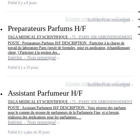
Publié il y a 8 jours
Ajouter cette offre à ma sélection
Intérim
Non renseigné
Preparateurs Parfums H/F
TAGA MEDICAL ET SCIENTIFIQUE -
75 - PARIS 1ER ARRONDISSEMENT
POSTE : Preparateurs Parfums H/F DESCRIPTION : Participer à la charge de
travail du laboratoire Paris (pesée de formules, mise en application, échantillonnage
client, ) Participer à la gestion des...
Intérim - Non renseigné
Publié il y a 18 jours
Ajouter cette offre à ma sélection
Intérim
Non renseigné
Assistant Parfumeur H/F
TAGA MEDICAL ET SCIENTIFIQUE -
75 - PARIS 1ER ARRONDISSEMENT
POSTE : Assistant Parfumeur H/F DESCRIPTION : Vous pèserez des parfums
pour le compte du groupe de parfumeurs de la Parfumerie Fine, et si besoin,
réaliserez des applications pour les parfumeurs. ...
Intérim - Non renseigné
Publié il y a plus de 30 jours