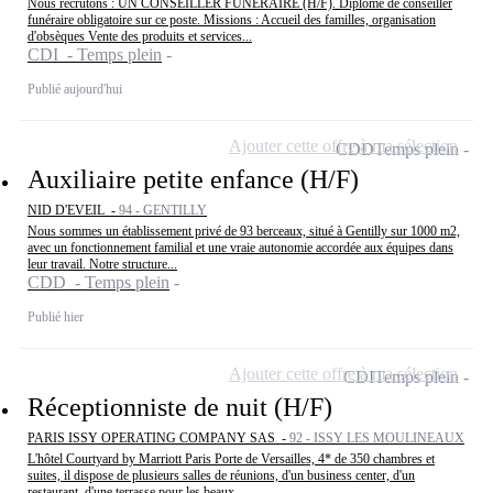
Nous recrutons : UN CONSEILLER FUNÉRAIRE (H/F). Diplôme de conseiller
funéraire obligatoire sur ce poste. Missions : Accueil des familles, organisation
d'obsèques Vente des produits et services...
CDI - Temps plein
Publié aujourd'hui
Ajouter cette offre à ma sélection
CDD
Temps plein
Auxiliaire petite enfance (H/F)
NID D'EVEIL -
94 - GENTILLY
Nous sommes un établissement privé de 93 berceaux, situé à Gentilly sur 1000 m2,
avec un fonctionnement familial et une vraie autonomie accordée aux équipes dans
leur travail. Notre structure...
CDD - Temps plein
Publié hier
Ajouter cette offre à ma sélection
CDI
Temps plein
Réceptionniste de nuit (H/F)
PARIS ISSY OPERATING COMPANY SAS -
92 - ISSY LES MOULINEAUX
L'hôtel Courtyard by Marriott Paris Porte de Versailles, 4* de 350 chambres et
suites, il dispose de plusieurs salles de réunions, d'un business center, d'un
restaurant, d'une terrasse pour les beaux...