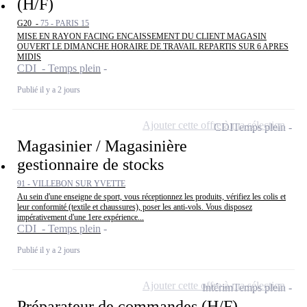
(H/F)
G20 -
75 - PARIS 15
MISE EN RAYON FACING ENCAISSEMENT DU CLIENT MAGASIN
OUVERT LE DIMANCHE HORAIRE DE TRAVAIL REPARTIS SUR 6 APRES
MIDIS
CDI - Temps plein
Publié il y a 2 jours
Ajouter cette offre à ma sélection
CDI
Temps plein
Magasinier / Magasinière
gestionnaire de stocks
91 - VILLEBON SUR YVETTE
Au sein d'une enseigne de sport, vous réceptionnez les produits, vérifiez les colis et
leur conformité (textile et chaussures), poser les anti-vols. Vous disposez
impérativement d'une 1ere expérience...
CDI - Temps plein
Publié il y a 2 jours
Ajouter cette offre à ma sélection
Intérim
Temps plein
Préparateur de commandes (H/F)