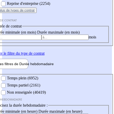
Reprise d'entreprise (2254)
plus
de types de contrat
 DE CONTRAT
ée de contrat
ée minimale (en mois)
Durée maximale (en mois)
mois
er
le filtre du type de contrat
les filtres de
Durée hebdo
madaire
 hebdomadaire
Temps plein (6952)
Temps partiel (2161)
Non renseignée (40419)
 HEBDOMADAIRE
cisez la durée hebdomadaire :
ée minimale (en heure)
Durée maximale (en heure)