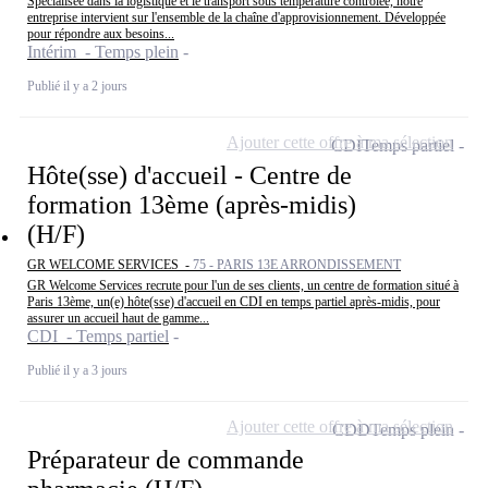
Spécialisée dans la logistique et le transport sous température contrôlée, notre
entreprise intervient sur l'ensemble de la chaîne d'approvisionnement. Développée
pour répondre aux besoins...
Intérim - Temps plein
Publié il y a 2 jours
Ajouter cette offre à ma sélection
CDI
Temps partiel
Hôte(sse) d'accueil - Centre de
formation 13ème (après-midis)
(H/F)
GR WELCOME SERVICES -
75 - PARIS 13E ARRONDISSEMENT
GR Welcome Services recrute pour l'un de ses clients, un centre de formation situé à
Paris 13ème, un(e) hôte(sse) d'accueil en CDI en temps partiel après-midis, pour
assurer un accueil haut de gamme...
CDI - Temps partiel
Publié il y a 3 jours
Ajouter cette offre à ma sélection
CDD
Temps plein
Préparateur de commande