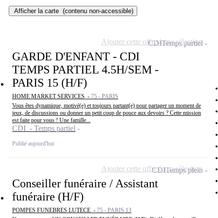
Afficher la carte
(contenu non-accessible)
Ajouter cette offre à ma sélection
CDI
Temps partiel
GARDE D'ENFANT - CDI
TEMPS PARTIEL 4.5H/SEM -
PARIS 15 (H/F)
HOME MARKET SERVICES -
75 - PARIS
Vous êtes dynamique, motivé(e) et toujours partant(e) pour partager un moment de
jeux, de discussions ou donner un petit coup de pouce aux devoirs ? Cette mission
est faite pour vous ! Une famille...
CDI - Temps partiel
Publié aujourd'hui
Ajouter cette offre à ma sélection
CDI
Temps plein
Conseiller funéraire / Assistant
funéraire (H/F)
POMPES FUNEBRES LUTECE -
75 - PARIS 13