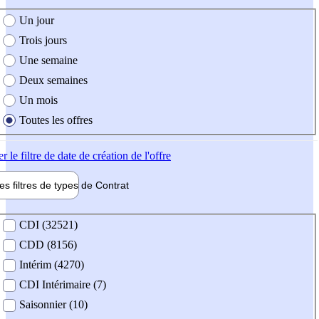
e création de l'offre
Un jour
Trois jours
Une semaine
Deux semaines
Un mois
Toutes les offres
er
le filtre de date de création de l'offre
les filtres de types de
Contrat
de contrat
CDI (32521)
CDD (8156)
Intérim (4270)
CDI Intérimaire (7)
Saisonnier (10)