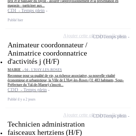
prix et le balisage du rayon - assurer l'approvisionnement et la présentation en
magasin - participer aux...
CDI - Temps plein
Publié hier
Ajouter cette offre à ma sélection
CDD
Temps plein
Animateur coordonnateur /
Animatrice coordonnatrice
d'activités j (H/F)
MAIRIE -
94 - L'HAY-LES-ROSES
Reconnue pour sa qualité de vie, sa richesse associative, sa nouvelle vitalité
économique et urbanistique, la Ville de L'Haÿ-les-Roses (31 483 habitants, Sous-
Préfecture du Val-de-Marne) s'inscrit...
CDD - Temps plein
Publié il y a 2 jours
Ajouter cette offre à ma sélection
CDD
Temps plein
Technicien administration
faisceaux hertziens (H/F)