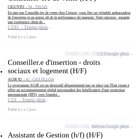
CIGUSTO -
94 - THIAIS
En tant que Conseille-ère de vente chez Cigusto, vous êtes un véritable ambassadeur
de l'enseigne et un acteur clé de la performance du magasin. Votre mission : garantir
une expérience client de...
CDD - Temps plein
Publié il y a 2 jours
Ajouter cette offre à ma sélection
CDI
Temps plein
Conseiller.e d'insertion - droits
sociaux et logement (H/F)
AGIR 92 -
92 - CHÂTILLON
Le programme AGIR est un dispositif départemental mis en place par l'Etat visant à
offrir un accompagnement global personnalisé des bénéficiaires d'une protection
internationale (BPI), vers l'emploi...
CDI - Temps plein
Publié il y a 2 jours
Ajouter cette offre à ma sélection
Intérim
Temps plein
Assistant de Gestion (h/f) (H/F)