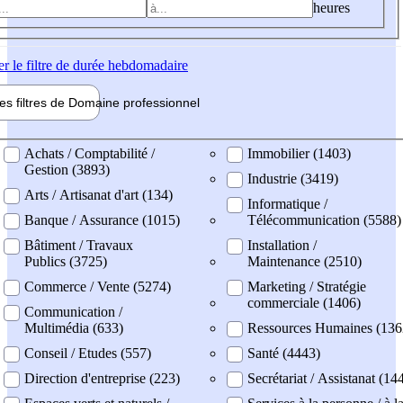
heures
er
le filtre de durée hebdomadaire
les filtres de
Domaine pro
fessionnel
ne professionel
Achats / Comptabilité /
Immobilier (1403)
Gestion (3893)
Industrie (3419)
Arts / Artisanat d'art (134)
Informatique /
Banque / Assurance (1015)
Télécommunication (5588)
Bâtiment / Travaux
Installation /
Publics (3725)
Maintenance (2510)
Commerce / Vente (5274)
Marketing / Stratégie
commerciale (1406)
Communication /
Multimédia (633)
Ressources Humaines (136
Conseil / Etudes (557)
Santé (4443)
Direction d'entreprise (223)
Secrétariat / Assistanat (14