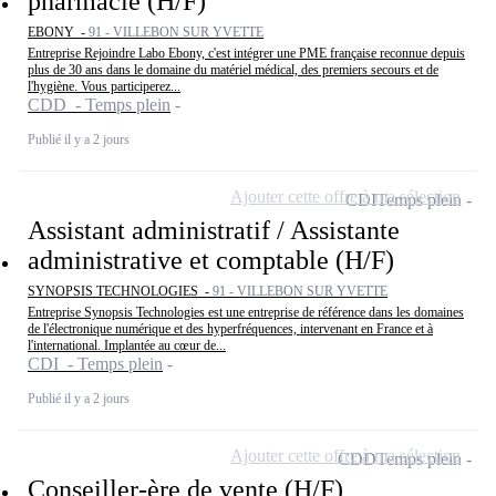
pharmacie (H/F)
EBONY -
91 - VILLEBON SUR YVETTE
Entreprise Rejoindre Labo Ebony, c'est intégrer une PME française reconnue depuis
plus de 30 ans dans le domaine du matériel médical, des premiers secours et de
l'hygiène. Vous participerez...
CDD - Temps plein
Publié il y a 2 jours
Ajouter cette offre à ma sélection
CDI
Temps plein
Assistant administratif / Assistante
administrative et comptable (H/F)
SYNOPSIS TECHNOLOGIES -
91 - VILLEBON SUR YVETTE
Entreprise Synopsis Technologies est une entreprise de référence dans les domaines
de l'électronique numérique et des hyperfréquences, intervenant en France et à
l'international. Implantée au cœur de...
CDI - Temps plein
Publié il y a 2 jours
Ajouter cette offre à ma sélection
CDD
Temps plein
Conseiller-ère de vente (H/F)