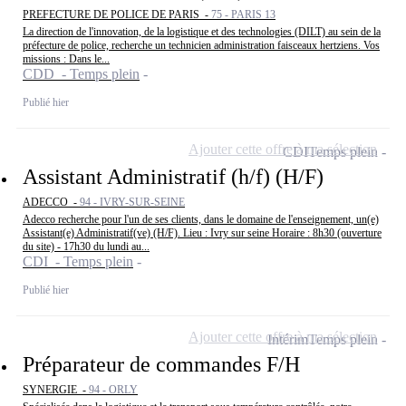
PREFECTURE DE POLICE DE PARIS -
75 - PARIS 13
La direction de l'innovation, de la logistique et des technologies (DILT) au sein de la
préfecture de police, recherche un technicien administration faisceaux hertziens. Vos
missions : Dans le...
CDD - Temps plein
Publié hier
Ajouter cette offre à ma sélection
CDI
Temps plein
Assistant Administratif (h/f) (H/F)
ADECCO -
94 - IVRY-SUR-SEINE
Adecco recherche pour l'un de ses clients, dans le domaine de l'enseignement, un(e)
Assistant(e) Administratif(ve) (H/F). Lieu : Ivry sur seine Horaire : 8h30 (ouverture
du site) - 17h30 du lundi au...
CDI - Temps plein
Publié hier
Ajouter cette offre à ma sélection
Intérim
Temps plein
Préparateur de commandes F/H
SYNERGIE -
94 - ORLY