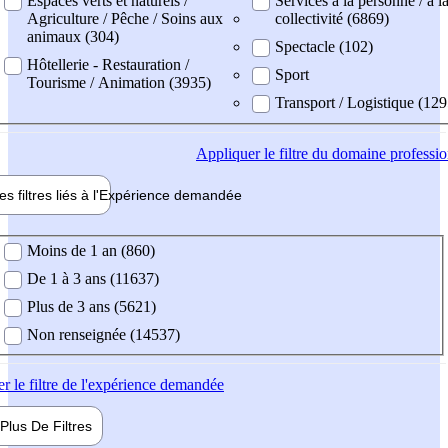
Espaces verts et naturels /
Services à la personne / à l
Agriculture / Pêche / Soins aux
collectivité (6869)
animaux (304)
Spectacle (102)
Hôtellerie - Restauration /
Sport
Tourisme / Animation (3935)
Transport / Logistique (129
Appliquer
le filtre du domaine professi
es filtres liés à l'
Expérience
demandée
ience demandée
Moins de 1 an (860)
De 1 à 3 ans (11637)
Plus de 3 ans (5621)
Non renseignée (14537)
er
le filtre de l'expérience demandée
Plus De
Filtres