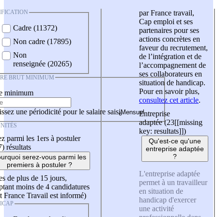
IFICATION
par France travail,
Cap emploi et ses
Cadre (11372)
partenaires pour ses
actions concrètes en
Non cadre (17895)
faveur du recrutement,
Non
de l’intégration et de
renseignée (20265)
l’accompagnement de
ses collaborateurs en
IRE BRUT MINIMUM
situation de handicap.
Pour en savoir plus,
re minimum
consultez cet article
.
ssez une périodicité pour le salaire saisi
Entreprise
adaptée (23
[[missing
NITÉS
key: resultats]]
)
z parmi les 1ers à postuler
Qu'est-ce qu'une
7)
résultats
entreprise adaptée
?
urquoi serez-vous parmi les
premiers à postuler ?
L'entreprise adaptée
es de plus de 15 jours,
permet à un travailleur
tant moins de 4 candidatures
en situation de
t France Travail est informé)
handicap d'exercer
ICAP
une activité