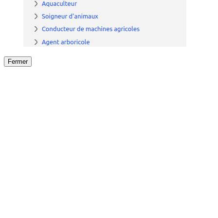
Fermer
Fermer
le détail de l'offre
/
Offre
sur
Offre précéden