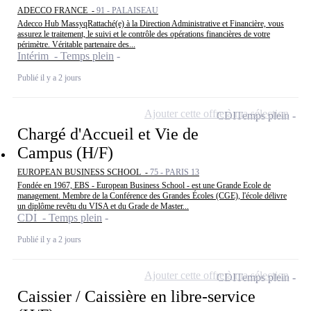
ADECCO FRANCE -
91 - PALAISEAU
Adecco Hub MassyqRattaché(e) à la Direction Administrative et Financière, vous
assurez le traitement, le suivi et le contrôle des opérations financières de votre
périmètre. Véritable partenaire des...
Intérim - Temps plein
Publié il y a 2 jours
Ajouter cette offre à ma sélection
CDI
Temps plein
Chargé d'Accueil et Vie de
Campus (H/F)
EUROPEAN BUSINESS SCHOOL -
75 - PARIS 13
Fondée en 1967, EBS - European Business School - est une Grande Ecole de
management. Membre de la Conférence des Grandes Écoles (CGE), l'école délivre
un diplôme revêtu du VISA et du Grade de Master...
CDI - Temps plein
Publié il y a 2 jours
Ajouter cette offre à ma sélection
CDI
Temps plein
Caissier / Caissière en libre-service