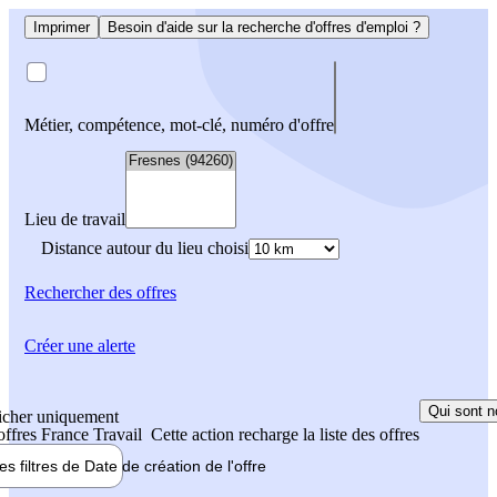
Imprimer
Besoin d'aide sur la recherche d'offres d'emploi ?
Métier, compétence, mot-clé, numéro d'offre
Lieu de travail
Distance autour du lieu choisi
Rechercher
des offres
Créer une alerte
Qui sont n
icher uniquement
 offres France Travail
Cette action recharge la liste des offres
les filtres de
Date de création
de l'offre