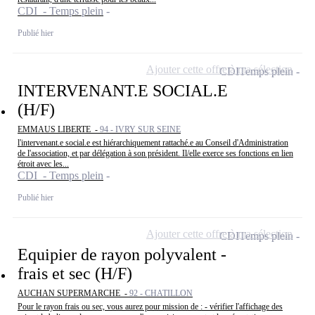
CDI - Temps plein
Publié hier
Ajouter cette offre à ma sélection
CDI
Temps plein
INTERVENANT.E SOCIAL.E
(H/F)
EMMAUS LIBERTE -
94 - IVRY SUR SEINE
l'intervenant.e social.e est hiérarchiquement rattaché.e au Conseil d'Administration
de l'association, et par délégation à son président. Il/elle exerce ses fonctions en lien
étroit avec les...
CDI - Temps plein
Publié hier
Ajouter cette offre à ma sélection
CDI
Temps plein
Equipier de rayon polyvalent -
frais et sec (H/F)
AUCHAN SUPERMARCHE -
92 - CHATILLON
Pour le rayon frais ou sec, vous aurez pour mission de : - vérifier l'affichage des