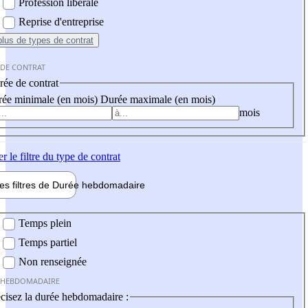
Profession libérale
Reprise d'entreprise
plus
de types de contrat
 DE CONTRAT
ée de contrat
ée minimale (en mois)
Durée maximale (en mois)
mois
er
le filtre du type de contrat
les filtres de
Durée hebdo
madaire
 hebdomadaire
Temps plein
Temps partiel
Non renseignée
 HEBDOMADAIRE
cisez la durée hebdomadaire :