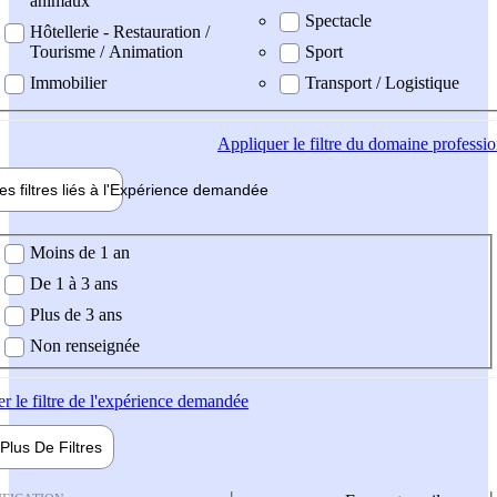
animaux
Spectacle
Hôtellerie - Restauration /
Tourisme / Animation
Sport
Immobilier
Transport / Logistique
Appliquer
le filtre du domaine professi
es filtres liés à l'
Expérience
demandée
ience demandée
Moins de 1 an
De 1 à 3 ans
Plus de 3 ans
Non renseignée
er
le filtre de l'expérience demandée
Plus De
Filtres