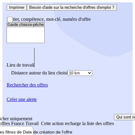
Imprimer
Besoin d'aide sur la recherche d'offres d'emploi ?
Métier, compétence, mot-clé, numéro d'offre
Lieu de travail
Distance autour du lieu choisi
Rechercher
des offres
Créer une alerte
Qui sont n
icher uniquement
 offres France Travail
Cette action recharge la liste des offres
les filtres de
Date de création
de l'offre