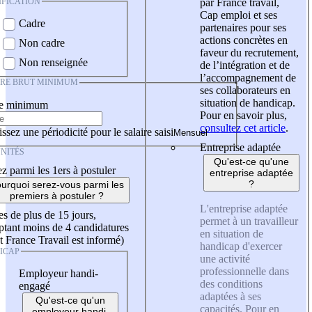
IFICATION
par France travail,
Cap emploi et ses
Cadre
partenaires pour ses
actions concrètes en
Non cadre
faveur du recrutement,
Non renseignée
de l’intégration et de
l’accompagnement de
IRE BRUT MINIMUM
ses collaborateurs en
situation de handicap.
re minimum
Pour en savoir plus,
consultez cet article
.
ssez une périodicité pour le salaire saisi
Entreprise adaptée
NITÉS
Qu'est-ce qu'une
z parmi les 1ers à postuler
entreprise adaptée
?
urquoi serez-vous parmi les
premiers à postuler ?
L'entreprise adaptée
es de plus de 15 jours,
permet à un travailleur
tant moins de 4 candidatures
en situation de
t France Travail est informé)
handicap d'exercer
ICAP
une activité
professionnelle dans
Employeur handi-
des conditions
engagé
adaptées à ses
Qu'est-ce qu'un
capacités. Pour en
employeur handi-