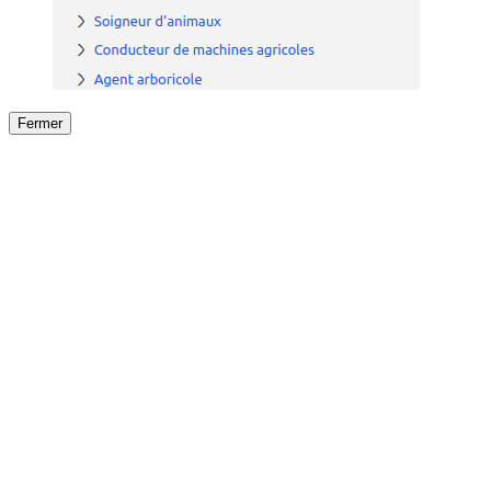
Fermer
Fermer
le détail de l'offre
/
Offre
sur
Offre précéden