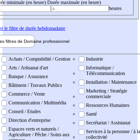
ée minimale (en heure)
Durée maximale (en heure)
heures
er
le filtre de durée hebdomadaire
les filtres de
Domaine pro
fessionnel
ne professionel
Achats / Comptabilité / Gestion
Industrie
Arts / Artisanat d'art
Informatique /
Télécommunication
Banque / Assurance
Installation / Maintenance
Bâtiment / Travaux Publics
Marketing / Stratégie
Commerce / Vente
commerciale
Communication / Multimédia
Ressources Humaines
Conseil / Etudes
Santé
Direction d'entreprise
Secrétariat / Assistanat
Espaces verts et naturels /
Services à la personne / à l
Agriculture / Pêche / Soins aux
collectivité