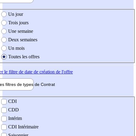
e création de l'offre
Un jour
Trois jours
Une semaine
Deux semaines
Un mois
Toutes les offres
er
le filtre de date de création de l'offre
les filtres de types de
Contrat
de contrat
CDI
CDD
Intérim
CDI Intérimaire
Saisonnier