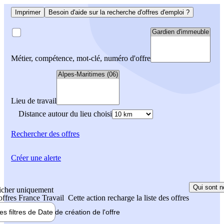
Imprimer
Besoin d'aide sur la recherche d'offres d'emploi ?
Métier, compétence, mot-clé, numéro d'offre
Lieu de travail
Distance autour du lieu choisi
Rechercher
des offres
Créer une alerte
Qui sont n
icher uniquement
 offres France Travail
Cette action recharge la liste des offres
les filtres de
Date de création
de l'offre