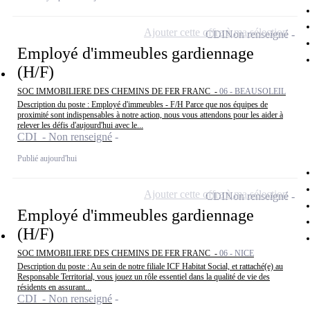
Ajouter cette offre à ma sélection
CDI
Non renseigné
Employé d'immeubles gardiennage
(H/F)
SOC IMMOBILIERE DES CHEMINS DE FER FRANC -
06 - BEAUSOLEIL
Description du poste : Employé d'immeubles - F/H Parce que nos équipes de
proximité sont indispensables à notre action, nous vous attendons pour les aider à
relever les défis d'aujourd'hui avec le...
CDI - Non renseigné
Publié aujourd'hui
Ajouter cette offre à ma sélection
CDI
Non renseigné
Employé d'immeubles gardiennage
(H/F)
SOC IMMOBILIERE DES CHEMINS DE FER FRANC -
06 - NICE
Description du poste : Au sein de notre filiale ICF Habitat Social, et rattaché(e) au
Responsable Territorial, vous jouez un rôle essentiel dans la qualité de vie des
résidents en assurant...
CDI - Non renseigné