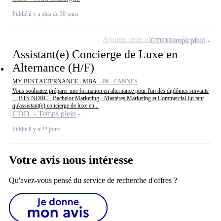
Publié il y a plus de 30 jours
Ajouter cette offre à ma sélection
CDD
Temps plein
Assistant(e) Concierge de Luxe en
Alternance (H/F)
MY BEST ALTERNANCE - MBA -
06 - CANNES
Vous souhaitez préparer une formation en alternance pour l'un des diplômes suivants
: - BTS NDRC - Bachelor Marketing - Mastères Marketing et Commercial En tant
qu'assistant(e) concierge de luxe en...
CDD - Temps plein
Publié il y a 22 jours
Votre avis nous intéresse
Qu'avez-vous pensé du service de recherche d'offres ?