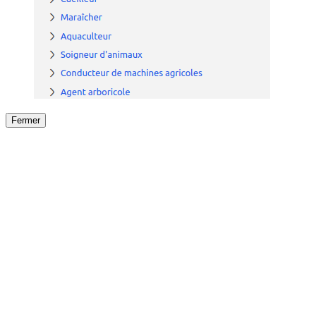
Fermer
Fermer
le détail de l'offre
/
Offre
sur
Offre précéden