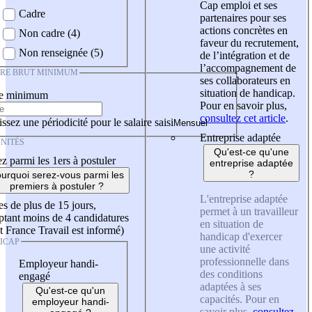
Cap emploi et ses
Cadre
partenaires pour ses
actions concrètes en
Non cadre (4)
faveur du recrutement,
Non renseignée (5)
de l’intégration et de
l’accompagnement de
IRE BRUT MINIMUM
ses collaborateurs en
situation de handicap.
re minimum
Pour en savoir plus,
consultez cet article
.
ssez une périodicité pour le salaire saisi
Entreprise adaptée
NITÉS
Qu'est-ce qu'une
z parmi les 1ers à postuler
entreprise adaptée
?
urquoi serez-vous parmi les
premiers à postuler ?
L'entreprise adaptée
es de plus de 15 jours,
permet à un travailleur
tant moins de 4 candidatures
en situation de
t France Travail est informé)
handicap d'exercer
ICAP
une activité
professionnelle dans
Employeur handi-
des conditions
engagé
adaptées à ses
Qu'est-ce qu'un
capacités. Pour en
employeur handi-
savoir plus,
consultez