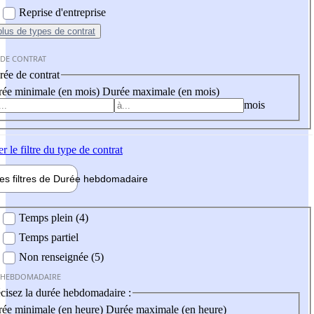
Reprise d'entreprise
plus
de types de contrat
 DE CONTRAT
ée de contrat
ée minimale (en mois)
Durée maximale (en mois)
mois
er
le filtre du type de contrat
les filtres de
Durée hebdo
madaire
 hebdomadaire
Temps plein (4)
Temps partiel
Non renseignée (5)
 HEBDOMADAIRE
cisez la durée hebdomadaire :
ée minimale (en heure)
Durée maximale (en heure)