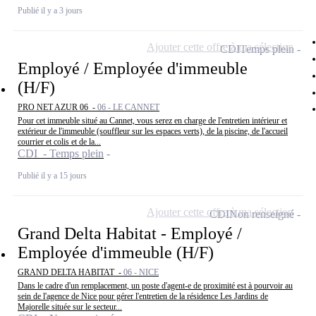
Publié il y a 3 jours
Ajouter cette offre à ma sélection
CDI
Temps plein
Employé / Employée d'immeuble
(H/F)
PRO NET AZUR 06 -
06 - LE CANNET
Pour cet immeuble situé au Cannet, vous serez en charge de l'entretien intérieur et
extérieur de l'immeuble (souffleur sur les espaces verts), de la piscine, de l'accueil
courrier et colis et de la...
CDI - Temps plein
Publié il y a 15 jours
Ajouter cette offre à ma sélection
CDI
Non renseigné
Grand Delta Habitat - Employé /
Employée d'immeuble (H/F)
GRAND DELTA HABITAT -
06 - NICE
Dans le cadre d'un remplacement, un poste d'agent-e de proximité est à pourvoir au
sein de l'agence de Nice pour gérer l'entretien de la résidence Les Jardins de
Majorelle située sur le secteur...