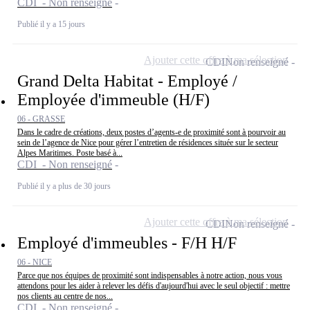
CDI - Non renseigné
Publié il y a 15 jours
Ajouter cette offre à ma sélection
CDI
Non renseigné
Grand Delta Habitat - Employé /
Employée d'immeuble (H/F)
06 - GRASSE
Dans le cadre de créations, deux postes d’agents-e de proximité sont à pourvoir au
sein de l’agence de Nice pour gérer l’entretien de résidences située sur le secteur
Alpes Maritimes. Poste basé à...
CDI - Non renseigné
Publié il y a plus de 30 jours
Ajouter cette offre à ma sélection
CDI
Non renseigné
Employé d'immeubles - F/H H/F
06 - NICE
Parce que nos équipes de proximité sont indispensables à notre action, nous vous
attendons pour les aider à relever les défis d'aujourd'hui avec le seul objectif : mettre
nos clients au centre de nos...
CDI - Non renseigné