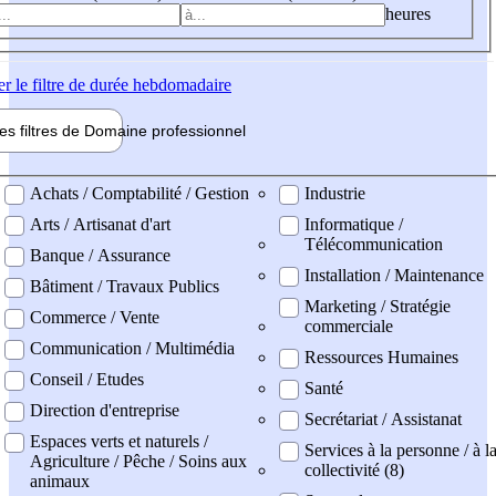
heures
er
le filtre de durée hebdomadaire
les filtres de
Domaine pro
fessionnel
ne professionel
Achats / Comptabilité / Gestion
Industrie
Arts / Artisanat d'art
Informatique /
Télécommunication
Banque / Assurance
Installation / Maintenance
Bâtiment / Travaux Publics
Marketing / Stratégie
Commerce / Vente
commerciale
Communication / Multimédia
Ressources Humaines
Conseil / Etudes
Santé
Direction d'entreprise
Secrétariat / Assistanat
Espaces verts et naturels /
Services à la personne / à l
Agriculture / Pêche / Soins aux
collectivité (8)
animaux