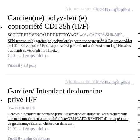
Ajouter cette offre à ma sélection
CDI
Temps plein
Gardien(ne) polyvalent(e)
copropriété CDI 35h (H/F)
SOCIETE PROVENCALE DE NETTOYAGE -
06 - CAGNES-SUR-MER
SPN recrute un(e) gardien(ne) polyvalent(e) pour une copropriété à Cagnes-sur-Mer
en CDI, 35h/semaine ! Poste à pourvoir à partir de mi-août Poste non logé Horaires
: du lundi au vendredi 7h-11h et...
CDI - Temps plein
Publié il y a 8 jours
Ajouter cette offre à ma sélection
CDI
Temps plein
Gardien/ Intendant de domaine
privé H/F
06 - GOURDON
Gardien / Intendant de domaine privé Présentation du domaine Nous recherchons
une personne de confiance qui bénéficie OBLIGATOIREMENT d'une expérience
de gardiennage dans un château ou dans un...
CDI - Temps plein
Publié il y a plus de 30 jours