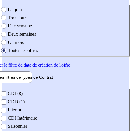
e création de l'offre
Un jour
Trois jours
Une semaine
Deux semaines
Un mois
Toutes les offres
er
le filtre de date de création de l'offre
les filtres de types de
Contrat
de contrat
CDI (8)
CDD (1)
Intérim
CDI Intérimaire
Saisonnier