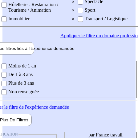
Spectacle
Hôtellerie - Restauration /
Tourisme / Animation
Sport
Immobilier
Transport / Logistique
Appliquer
le filtre du domaine professi
es filtres liés à l'
Expérience
demandée
ience demandée
Moins de 1 an
De 1 à 3 ans
Plus de 3 ans
Non renseignée
er
le filtre de l'expérience demandée
Plus De
Filtres
IFICATION
par France travail,