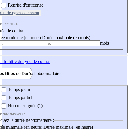
Reprise d'entreprise
plus
de types de contrat
 DE CONTRAT
ée de contrat
ée minimale (en mois)
Durée maximale (en mois)
mois
er
le filtre du type de contrat
les filtres de
Durée hebdo
madaire
 hebdomadaire
Temps plein
Temps partiel
Non renseignée (1)
 HEBDOMADAIRE
cisez la durée hebdomadaire :
ée minimale (en heure)
Durée maximale (en heure)