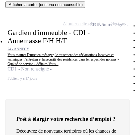
Afficher la carte
(contenu non-accessible)
Ajouter cette offre à ma sélection
CDI
Non renseigné
Gardien d'immeuble - CDI -
Annemasse F/H H/F
74 - ANNECY
Vous assurez l'entretien ménager, le traitement des réclamations locatives et
techniques, l'entretien et la sécurité des résidences dans le respect des normes «
Qualité de service » définies.Vous...
CDI - Non renseigné
Publié il y a 17 jours
Prêt à élargir votre recherche d’emploi ?
Découvrez de nouveaux territoires où les chances de