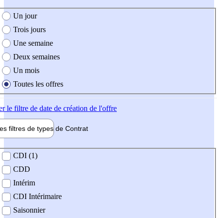
e création de l'offre
Un jour
Trois jours
Une semaine
Deux semaines
Un mois
Toutes les offres
er
le filtre de date de création de l'offre
les filtres de types de
Contrat
de contrat
CDI (1)
CDD
Intérim
CDI Intérimaire
Saisonnier