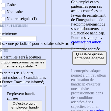
Cap emploi et ses
Cadre
partenaires pour ses
actions concrètes en
Non cadre
faveur du recrutement,
Non renseignée (1)
de l’intégration et de
l’accompagnement de
IRE BRUT MINIMUM
ses collaborateurs en
situation de handicap.
re minimum
Pour en savoir plus,
consultez cet article
.
ssez une périodicité pour le salaire saisi
Entreprise adaptée
NITÉS
Qu'est-ce qu'une
z parmi les 1ers à postuler
entreprise adaptée
?
urquoi serez-vous parmi les
premiers à postuler ?
L'entreprise adaptée
es de plus de 15 jours,
permet à un travailleur
tant moins de 4 candidatures
en situation de
t France Travail est informé)
handicap d'exercer
ICAP
une activité
professionnelle dans
Employeur handi-
des conditions
engagé
adaptées à ses
Qu'est-ce qu'un
capacités. Pour en
employeur handi-
savoir plus,
consultez