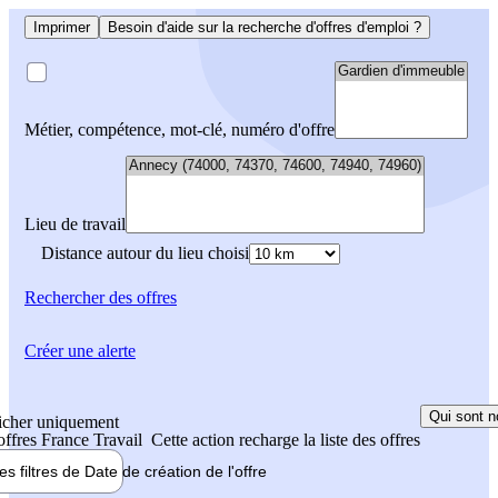
Imprimer
Besoin d'aide sur la recherche d'offres d'emploi ?
Métier, compétence, mot-clé, numéro d'offre
Lieu de travail
Distance autour du lieu choisi
Rechercher
des offres
Créer une alerte
Qui sont n
icher uniquement
 offres France Travail
Cette action recharge la liste des offres
les filtres de
Date de création
de l'offre