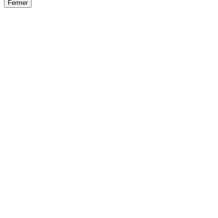
Fermer
Fermer
le détail de l'offre
/
Offre
sur
Offre précéden