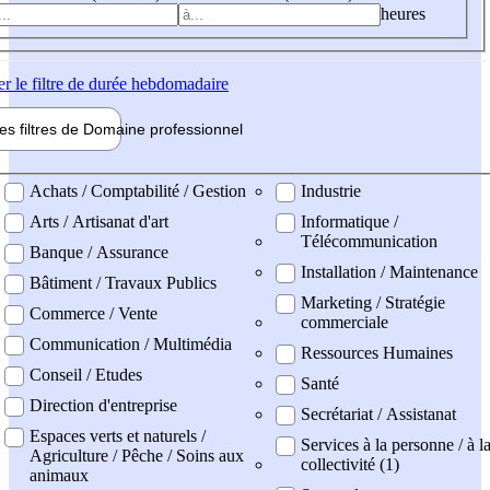
heures
er
le filtre de durée hebdomadaire
les filtres de
Domaine pro
fessionnel
ne professionel
Achats / Comptabilité / Gestion
Industrie
Arts / Artisanat d'art
Informatique /
Télécommunication
Banque / Assurance
Installation / Maintenance
Bâtiment / Travaux Publics
Marketing / Stratégie
Commerce / Vente
commerciale
Communication / Multimédia
Ressources Humaines
Conseil / Etudes
Santé
Direction d'entreprise
Secrétariat / Assistanat
Espaces verts et naturels /
Services à la personne / à l
Agriculture / Pêche / Soins aux
collectivité (1)
animaux