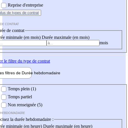
Reprise d'entreprise
plus
de types de contrat
 DE CONTRAT
ée de contrat
ée minimale (en mois)
Durée maximale (en mois)
mois
er
le filtre du type de contrat
les filtres de
Durée hebdo
madaire
 hebdomadaire
Temps plein (1)
Temps partiel
Non renseignée (5)
 HEBDOMADAIRE
cisez la durée hebdomadaire :
ée minimale (en heure)
Durée maximale (en heure)