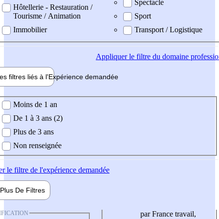
Spectacle
Hôtellerie - Restauration /
Tourisme / Animation
Sport
Immobilier
Transport / Logistique
Appliquer
le filtre du domaine professi
es filtres liés à l'
Expérience
demandée
ience demandée
Moins de 1 an
De 1 à 3 ans (2)
Plus de 3 ans
Non renseignée
er
le filtre de l'expérience demandée
Plus De
Filtres
IFICATION
par France travail,