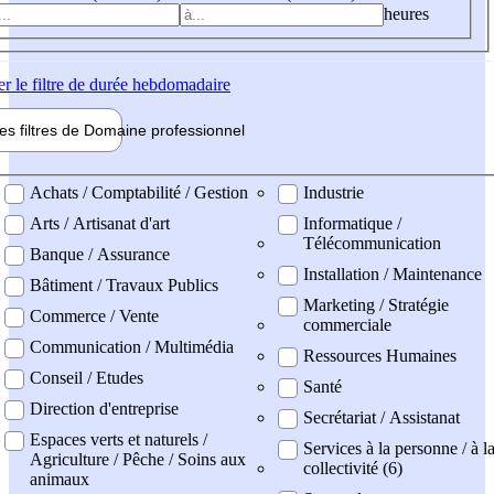
heures
er
le filtre de durée hebdomadaire
les filtres de
Domaine pro
fessionnel
ne professionel
Achats / Comptabilité / Gestion
Industrie
Arts / Artisanat d'art
Informatique /
Télécommunication
Banque / Assurance
Installation / Maintenance
Bâtiment / Travaux Publics
Marketing / Stratégie
Commerce / Vente
commerciale
Communication / Multimédia
Ressources Humaines
Conseil / Etudes
Santé
Direction d'entreprise
Secrétariat / Assistanat
Espaces verts et naturels /
Services à la personne / à l
Agriculture / Pêche / Soins aux
collectivité (6)
animaux