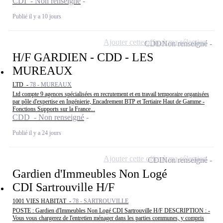
CDI - Non renseigné
Publié il y a 10 jours
Ajouter cette offre à ma sélection
CDD
Non renseigné
H/F GARDIEN - CDD - LES
MUREAUX
LTD -
78 - MUREAUX
Ltd compte 9 agences spécialisées en recrutement et en travail temporaire organisées
par pôle d'expertise en Ingénierie, Encadrement BTP et Tertiaire Haut de Gamme -
Fonctions Supports sur la France...
CDD - Non renseigné
Publié il y a 24 jours
Ajouter cette offre à ma sélection
CDI
Non renseigné
Gardien d'Immeubles Non Logé
CDI Sartrouville H/F
1001 VIES HABITAT -
78 - SARTROUVILLE
POSTE : Gardien d'Immeubles Non Logé CDI Sartrouville H/F DESCRIPTION : -
Vous vous chargerez de l'entretien ménager dans les parties communes, y compris