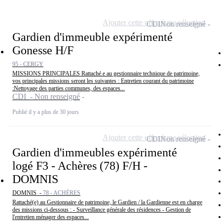
Ajouter cette offre à ma sélection
CDI
Non renseigné
Gardien d'immeuble expérimenté
Gonesse H/F
95 - CERGY
MISSIONS PRINCIPALES Rattaché.e au gestionnaire technique de patrimoine,
vos principales missions seront les suivantes : Entretien courant du patrimoine
:Nettoyage des parties communes, des espaces...
CDI - Non renseigné
Publié il y a plus de 30 jours
Ajouter cette offre à ma sélection
CDI
Non renseigné
Gardien d'immeubles expérimenté
logé F3 - Achères (78) F/H -
DOMNIS
DOMNIS -
78 - ACHÈRES
Rattaché(e) au Gestionnaire de patrimoine, le Gardien / la Gardienne est en charge
des missions ci-dessous : - Surveillance générale des résidences - Gestion de
l'entretien ménager des espaces...