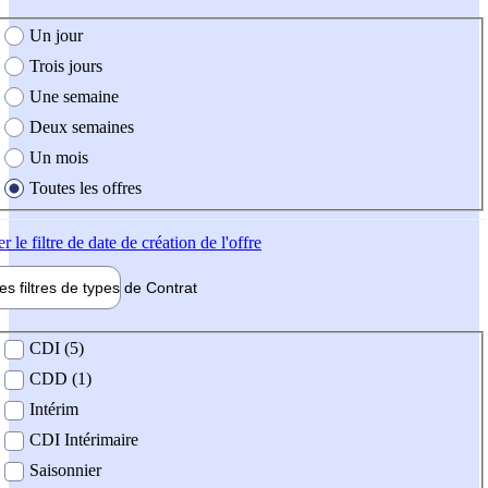
e création de l'offre
Un jour
Trois jours
Une semaine
Deux semaines
Un mois
Toutes les offres
er
le filtre de date de création de l'offre
les filtres de types de
Contrat
de contrat
CDI (5)
CDD (1)
Intérim
CDI Intérimaire
Saisonnier