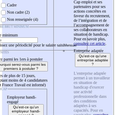
Cap emploi et ses
Cadre
partenaires pour ses
actions concrètes en
Non cadre (2)
faveur du recrutement,
Non renseignée (4)
de l’intégration et de
l’accompagnement de
IRE BRUT MINIMUM
ses collaborateurs en
situation de handicap.
re minimum
Pour en savoir plus,
consultez cet article
.
ssez une périodicité pour le salaire saisi
Entreprise adaptée
NITÉS
Qu'est-ce qu'une
z parmi les 1ers à postuler
entreprise adaptée
?
urquoi serez-vous parmi les
premiers à postuler ?
L'entreprise adaptée
es de plus de 15 jours,
permet à un travailleur
tant moins de 4 candidatures
en situation de
t France Travail est informé)
handicap d'exercer
ICAP
une activité
professionnelle dans
Employeur handi-
des conditions
engagé
adaptées à ses
Qu'est-ce qu'un
capacités. Pour en
employeur handi-
savoir plus,
consultez