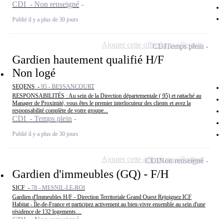
CDI - Non renseigné
Publié il y a plus de 30 jours
Ajouter cette offre à ma sélection
CDI
Temps plein
Gardien hautement qualifié H/F
Non logé
SEQENS -
95 - BESSANCOURT
RESPONSABILITÉS : Au sein de la Direction départementale ( 95) et rattaché au
Manager de Proximité, vous êtes le premier interlocuteur des clients et avez la
responsabilité complète de votre groupe...
CDI - Temps plein
Publié il y a plus de 30 jours
Ajouter cette offre à ma sélection
CDI
Non renseigné
Gardien d'immeubles (GQ) - F/H
SICF -
78 - MESNIL-LE-ROI
Gardien d'Immeubles H/F - Direction Territoriale Grand Ouest Rejoignez ICF
Habitat - Île-de-France et participez activement au bien-vivre ensemble au sein d'une
résidence de 132 logements....