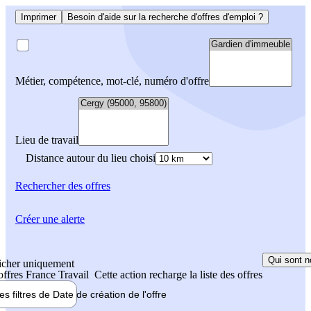
Imprimer
Besoin d'aide sur la recherche d'offres d'emploi ?
Métier, compétence, mot-clé, numéro d'offre
Lieu de travail
Distance autour du lieu choisi
Rechercher
des offres
Créer une alerte
Qui sont n
icher uniquement
 offres France Travail
Cette action recharge la liste des offres
les filtres de
Date de création
de l'offre