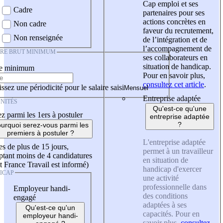
Cap emploi et ses
Cadre
partenaires pour ses
actions concrètes en
Non cadre
faveur du recrutement,
Non renseignée
de l’intégration et de
l’accompagnement de
IRE BRUT MINIMUM
ses collaborateurs en
situation de handicap.
re minimum
Pour en savoir plus,
consultez cet article
.
ssez une périodicité pour le salaire saisi
Entreprise adaptée
NITÉS
Qu'est-ce qu'une
z parmi les 1ers à postuler
entreprise adaptée
?
urquoi serez-vous parmi les
premiers à postuler ?
L'entreprise adaptée
es de plus de 15 jours,
permet à un travailleur
tant moins de 4 candidatures
en situation de
t France Travail est informé)
handicap d'exercer
ICAP
une activité
professionnelle dans
Employeur handi-
des conditions
engagé
adaptées à ses
Qu'est-ce qu'un
capacités. Pour en
employeur handi-
savoir plus,
consultez