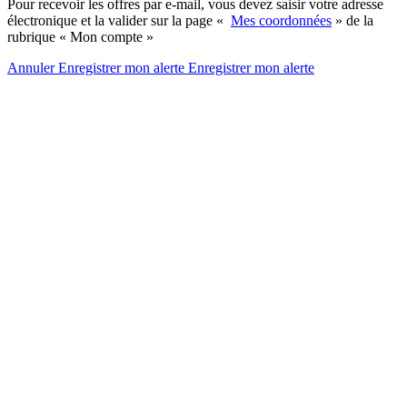
Pour recevoir les offres par e-mail, vous devez saisir votre adresse
électronique et la valider sur la page «
Mes coordonnées
» de la
rubrique « Mon compte »
Annuler
Enregistrer mon alerte
Enregistrer
mon alerte