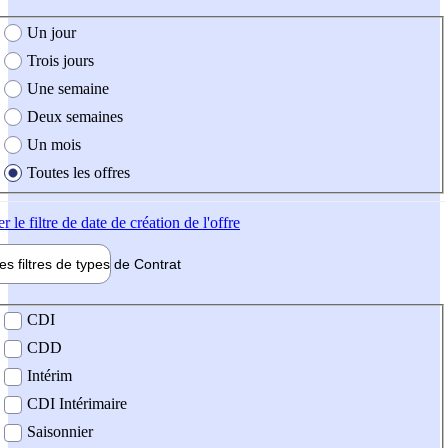
e création de l'offre
Un jour
Trois jours
Une semaine
Deux semaines
Un mois
Toutes les offres
er
le filtre de date de création de l'offre
les filtres de types de
Contrat
de contrat
CDI
CDD
Intérim
CDI Intérimaire
Saisonnier