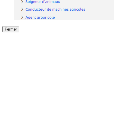
Fermer
Fermer
le détail de l'offre
/
Offre
sur
Offre précéden