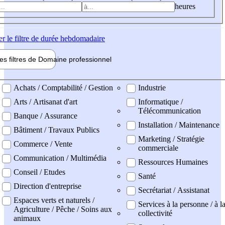
heures
er
le filtre de durée hebdomadaire
les filtres de
Domaine pro
fessionnel
ne professionel
Achats / Comptabilité / Gestion
Industrie
Arts / Artisanat d'art
Informatique /
Télécommunication
Banque / Assurance
Installation / Maintenance
Bâtiment / Travaux Publics
Marketing / Stratégie
Commerce / Vente
commerciale
Communication / Multimédia
Ressources Humaines
Conseil / Etudes
Santé
Direction d'entreprise
Secrétariat / Assistanat
Espaces verts et naturels /
Services à la personne / à l
Agriculture / Pêche / Soins aux
collectivité
animaux