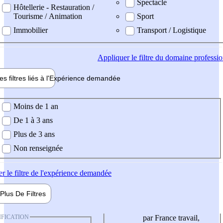
Spectacle
Hôtellerie - Restauration /
Tourisme / Animation
Sport
Immobilier
Transport / Logistique
Appliquer
le filtre du domaine professi
es filtres liés à l'
Expérience
demandée
ience demandée
Moins de 1 an
De 1 à 3 ans
Plus de 3 ans
Non renseignée
er
le filtre de l'expérience demandée
Plus De
Filtres
IFICATION
par France travail,