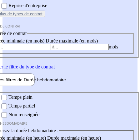
Reprise d'entreprise
plus
de types de contrat
 DE CONTRAT
ée de contrat
ée minimale (en mois)
Durée maximale (en mois)
mois
er
le filtre du type de contrat
les filtres de
Durée hebdo
madaire
 hebdomadaire
Temps plein
Temps partiel
Non renseignée
 HEBDOMADAIRE
cisez la durée hebdomadaire :
ée minimale (en heure)
Durée maximale (en heure)