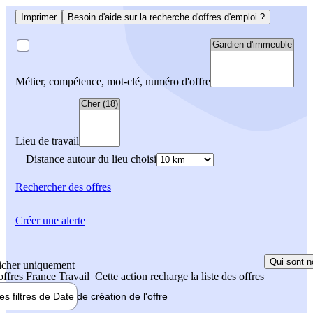
Imprimer
Besoin d'aide sur la recherche d'offres d'emploi ?
Métier, compétence, mot-clé, numéro d'offre
Lieu de travail
Distance autour du lieu choisi
Rechercher
des offres
Créer une alerte
Qui sont n
icher uniquement
 offres France Travail
Cette action recharge la liste des offres
les filtres de
Date de création
de l'offre