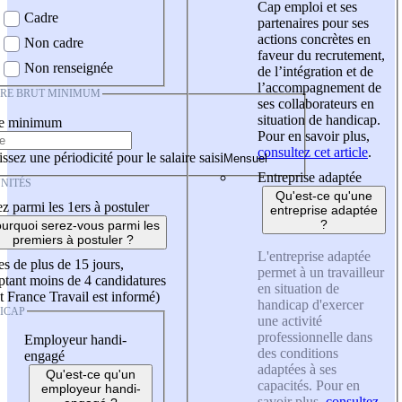
Cap emploi et ses
Cadre
partenaires pour ses
actions concrètes en
Non cadre
faveur du recrutement,
Non renseignée
de l’intégration et de
l’accompagnement de
IRE BRUT MINIMUM
ses collaborateurs en
situation de handicap.
re minimum
Pour en savoir plus,
consultez cet article
.
ssez une périodicité pour le salaire saisi
Entreprise adaptée
NITÉS
Qu'est-ce qu'une
z parmi les 1ers à postuler
entreprise adaptée
?
urquoi serez-vous parmi les
premiers à postuler ?
L'entreprise adaptée
es de plus de 15 jours,
permet à un travailleur
tant moins de 4 candidatures
en situation de
t France Travail est informé)
handicap d'exercer
ICAP
une activité
professionnelle dans
Employeur handi-
des conditions
engagé
adaptées à ses
Qu'est-ce qu'un
capacités. Pour en
employeur handi-
savoir plus,
consultez