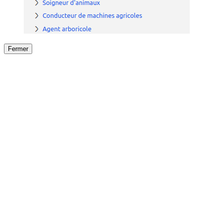
Fermer
Fermer
le détail de l'offre
/
Offre
sur
Offre précéden