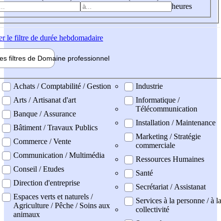
heures
er
le filtre de durée hebdomadaire
les filtres de
Domaine pro
fessionnel
ne professionel
Achats / Comptabilité / Gestion
Industrie
Arts / Artisanat d'art
Informatique /
Télécommunication
Banque / Assurance
Installation / Maintenance
Bâtiment / Travaux Publics
Marketing / Stratégie
Commerce / Vente
commerciale
Communication / Multimédia
Ressources Humaines
Conseil / Etudes
Santé
Direction d'entreprise
Secrétariat / Assistanat
Espaces verts et naturels /
Services à la personne / à l
Agriculture / Pêche / Soins aux
collectivité
animaux