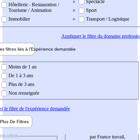
Spectacle
Hôtellerie - Restauration /
Tourisme / Animation
Sport
Immobilier
Transport / Logistique
Appliquer
le filtre du domaine professi
es filtres liés à l'
Expérience
demandée
ience demandée
Moins de 1 an
De 1 à 3 ans
Plus de 3 ans
Non renseignée
er
le filtre de l'expérience demandée
Plus De
Filtres
IFICATION
par France travail,