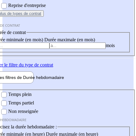
Reprise d'entreprise
plus
de types de contrat
 DE CONTRAT
ée de contrat
ée minimale (en mois)
Durée maximale (en mois)
mois
er
le filtre du type de contrat
les filtres de
Durée hebdo
madaire
 hebdomadaire
Temps plein
Temps partiel
Non renseignée
 HEBDOMADAIRE
cisez la durée hebdomadaire :
ée minimale (en heure)
Durée maximale (en heure)