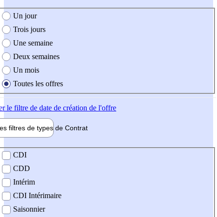
e création de l'offre
Un jour
Trois jours
Une semaine
Deux semaines
Un mois
Toutes les offres
er
le filtre de date de création de l'offre
les filtres de types de
Contrat
de contrat
CDI
CDD
Intérim
CDI Intérimaire
Saisonnier