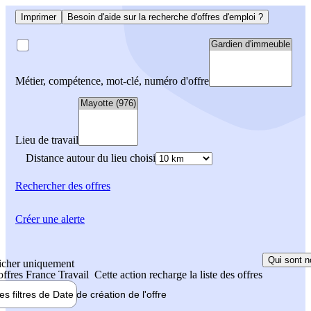
Imprimer
Besoin d'aide sur la recherche d'offres d'emploi ?
Métier, compétence, mot-clé, numéro d'offre
Lieu de travail
Distance autour du lieu choisi
Rechercher
des offres
Créer une alerte
Qui sont n
icher uniquement
 offres France Travail
Cette action recharge la liste des offres
les filtres de
Date de création
de l'offre