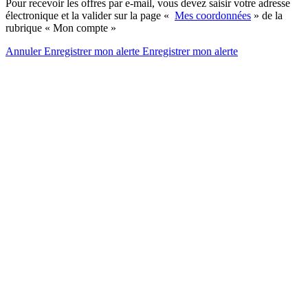
Pour recevoir les offres par e-mail, vous devez saisir votre adresse
électronique et la valider sur la page «
Mes coordonnées
» de la
rubrique « Mon compte »
Annuler
Enregistrer mon alerte
Enregistrer
mon alerte