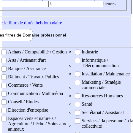
heures
er
le filtre de durée hebdomadaire
les filtres de
Domaine pro
fessionnel
ne professionel
Achats / Comptabilité / Gestion
Industrie
Arts / Artisanat d'art
Informatique /
Télécommunication
Banque / Assurance
Installation / Maintenance
Bâtiment / Travaux Publics
Marketing / Stratégie
Commerce / Vente
commerciale
Communication / Multimédia
Ressources Humaines
Conseil / Etudes
Santé
Direction d'entreprise
Secrétariat / Assistanat
Espaces verts et naturels /
Services à la personne / à l
Agriculture / Pêche / Soins aux
collectivité
animaux