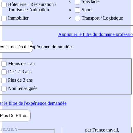
Spectacle
Hôtellerie - Restauration /
Tourisme / Animation
Sport
Immobilier
Transport / Logistique
Appliquer
le filtre du domaine professi
es filtres liés à l'
Expérience
demandée
ience demandée
Moins de 1 an
De 1 à 3 ans
Plus de 3 ans
Non renseignée
er
le filtre de l'expérience demandée
Plus De
Filtres
IFICATION
par France travail,