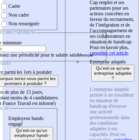
Cap emploi et ses
Cadre
partenaires pour ses
actions concrètes en
Non cadre
faveur du recrutement,
Non renseignée
de l’intégration et de
l’accompagnement de
IRE BRUT MINIMUM
ses collaborateurs en
situation de handicap.
re minimum
Pour en savoir plus,
consultez cet article
.
ssez une périodicité pour le salaire saisi
Entreprise adaptée
NITÉS
Qu'est-ce qu'une
z parmi les 1ers à postuler
entreprise adaptée
?
urquoi serez-vous parmi les
premiers à postuler ?
L'entreprise adaptée
es de plus de 15 jours,
permet à un travailleur
tant moins de 4 candidatures
en situation de
t France Travail est informé)
handicap d'exercer
ICAP
une activité
professionnelle dans
Employeur handi-
des conditions
engagé
adaptées à ses
Qu'est-ce qu'un
capacités. Pour en
employeur handi-
savoir plus,
consultez