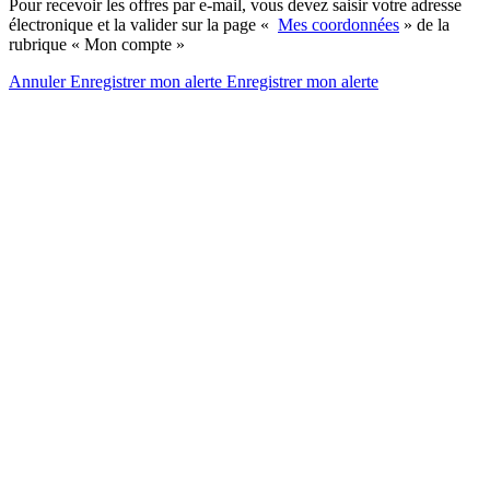
Pour recevoir les offres par e-mail, vous devez saisir votre adresse
électronique et la valider sur la page «
Mes coordonnées
» de la
rubrique « Mon compte »
Annuler
Enregistrer mon alerte
Enregistrer
mon alerte