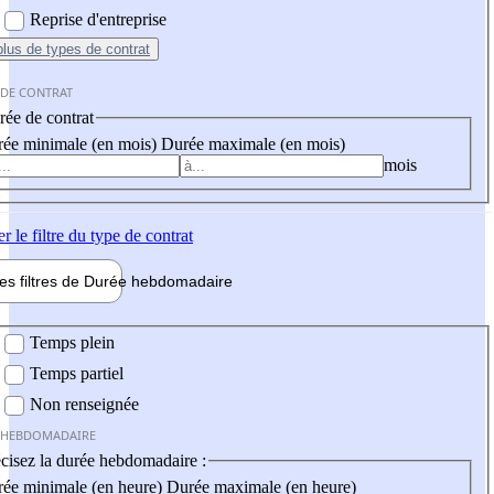
Reprise d'entreprise
plus
de types de contrat
 DE CONTRAT
ée de contrat
ée minimale (en mois)
Durée maximale (en mois)
mois
er
le filtre du type de contrat
les filtres de
Durée hebdo
madaire
 hebdomadaire
Temps plein
Temps partiel
Non renseignée
 HEBDOMADAIRE
cisez la durée hebdomadaire :
ée minimale (en heure)
Durée maximale (en heure)