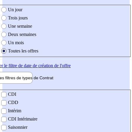
e création de l'offre
Un jour
Trois jours
Une semaine
Deux semaines
Un mois
Toutes les offres
er
le filtre de date de création de l'offre
les filtres de types de
Contrat
de contrat
CDI
CDD
Intérim
CDI Intérimaire
Saisonnier