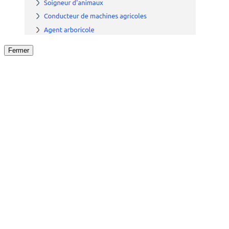
Fermer
Fermer
le détail de l'offre
/
Offre
sur
Offre précéden